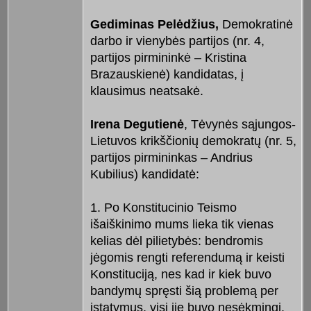
Gediminas Pelėdžius,
Demokratinė
darbo ir vienybės partijos (nr. 4,
partijos pirmininkė – Kristina
Brazauskienė) kandidatas, į
klausimus neatsakė.
Irena Degutienė
, Tėvynės sąjungos-
Lietuvos krikščionių demokratų (nr. 5,
partijos pirmininkas – Andrius
Kubilius) kandidatė:
1. Po Konstitucinio Teismo
išaiškinimo mums lieka tik vienas
kelias dėl pilietybės: bendromis
jėgomis rengti referendumą ir keisti
Konstituciją, nes kad ir kiek buvo
bandymų spręsti šią problemą per
įstatymus, visi jie buvo nesėkmingi.