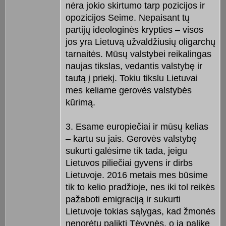
nėra jokio skirtumo tarp pozicijos ir
opozicijos Seime. Nepaisant tų
partijų ideologinės krypties – visos
jos yra Lietuvą užvaldžiusių oligarchų
tarnaitės. Mūsų valstybei reikalingas
naujas tikslas, vedantis valstybę ir
tautą į priekį. Tokiu tikslu Lietuvai
mes keliame gerovės valstybės
kūrimą.
3. Esame europiečiai ir mūsų kelias
– kartu su jais. Gerovės valstybę
sukurti galėsime tik tada, jeigu
Lietuvos piliečiai gyvens ir dirbs
Lietuvoje. 2016 metais mes būsime
tik to kelio pradžioje, nes iki tol reikės
pažaboti emigraciją ir sukurti
Lietuvoje tokias sąlygas, kad žmonės
nenorėtų palikti Tėvynės, o ją palikę