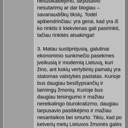
nesusikalbėjimo, tarpusavio
nesutarimų ar dar blogiau –
savanaudiškų tikslų. Todėl
apibendrinčiau: yra gerai, kad yra iš
ko rinktis ir kiekvienas gali pasirinkti,
tačiau rinkitės atsakingai!
3. Matau sustiprėjusią, galutinai
ekonominio sunkmečio pasekmes
įveikusią ir modernią Lietuvą, kuri
žino, ant kokių vertybinių pamatų yra
statomas valstybės pastatas. Kurioje
bus daugiau besišypsančių ir
laimingų žmonių. Kurioje bus
daugiau teisingumo ir mažiau
nereikalingo biurokratizmo, daugiau
tarpusavio pasitikėjimo ir mažiau
nesantaikos bei smurto. Tikiu, kad po
ketverių metų Lietuvos žmonės galės