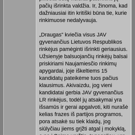
pačių išrinkta valdžia. Ir, žinoma, kad
dažniausiai itin kritiški būna tie, kurie
rinkimuose nedalyvauja.
„Draugas” kviečia visus JAV
gyvenančius Lietuvos Respublikos
rinkėjus pamėginti išrinkti geriausius.
Užsienyje balsuojančių rinkėjų balsai
priskiriami Naujamiesčio rinkimų
apygardai, joje iškeltiems 15
kandidatų pateikėme tuos pačius
klausimus. Akivaizdu, jog vieni
kandidatai gerbia JAV gyvenančius
LR rinkėjus, todėl jų atsakymai yra
išsamūs ir gerai apgalvoti, kiti nurašė
kelias frazes iš partijos programos,
pora atsakė su tiek klaidų, jog
siūlyčiau jiems grįžti atgal į mokyklą,