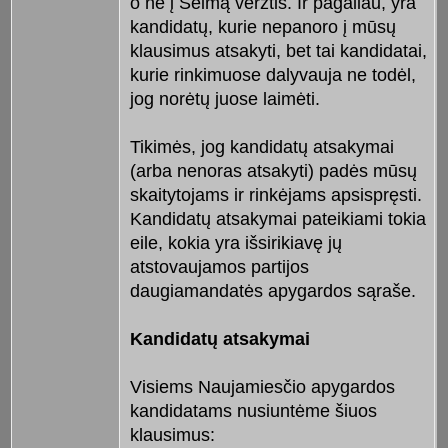
o ne į Seimą veržtis. Ir pagaliau, yra
kandidatų, kurie nepanoro į mūsų
klausimus atsakyti, bet tai kandidatai,
kurie rinkimuose dalyvauja ne todėl,
jog norėtų juose laimėti.
Tikimės, jog kandidatų atsakymai
(arba nenoras atsakyti) padės mūsų
skaitytojams ir rinkėjams apsispręsti.
Kandidatų atsakymai pateikiami tokia
eile, kokia yra išsirikiavę jų
atstovaujamos partijos
daugiamandatės apygardos sąraše.
Kandidatų atsakymai
Visiems Naujamiesčio apygardos
kandidatams nusiuntėme šiuos
klausimus: