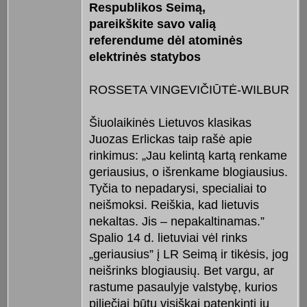
Respublikos Seimą,
pareikškite sa­vo valią
referendume dėl atominės
elektrinės statybos
ROSSETA VINGEVIČIŪTĖ-WILBUR
Šiuolaikinės Lietuvos klasikas
Juozas Erlickas taip rašė apie
rinkimus: „Jau kelintą kartą renkame
geriausius, o išrenkame blogiausius.
Tyčia to nepadarysi, specialiai to
neišmoksi. Reiškia, kad lietuvis
nekaltas. Jis – nepakaltinamas.”
Spalio 14 d. lietuviai vėl rinks
„geriausius” į LR Seimą ir tikėsis, jog
neišrinks blogiausių. Bet vargu, ar
rastume pasaulyje valstybę, kurios
piliečiai būtų visiškai patenkinti jų