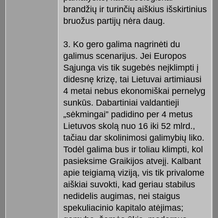
brandžių ir turinčių aiškius išskirtinius
bruožus partijų nėra daug.
3. Ko gero galima nagrinėti du
galimus scenarijus. Jei Europos
Sąjunga vis tik sugebės neįklimpti į
didesnę krizę, tai Lietuvai artimiausi
4 metai nebus ekonomiškai pernelyg
sunkūs. Dabartiniai valdantieji
„sėkmingai” padidino per 4 metus
Lietuvos skolą nuo 16 iki 52 mlrd.,
tačiau dar skolinimosi galimybių liko.
Todėl galima bus ir toliau klimpti, kol
pasieksime Graikijos atvejį. Kalbant
apie teigiamą viziją, vis tik privalome
aiškiai suvokti, kad geriau stabilus
nedidelis augimas, nei staigus
spekuliacinio kapitalo atėjimas;