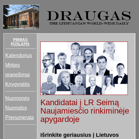
PIRMAS
PUSLAPIS
Kalendorius
Mirties
pranešimai
Knygynėlis
Nuomonės
Kandidatai į LR Seimą
Nuorodos
Naujamiesčio rinkiminėje
Prenumerata
apygardoje
Išrinkite geriausius į Lietuvos