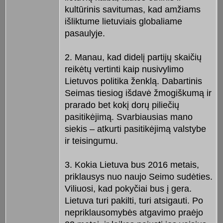
kultūrinis savitumas, kad amžiams
išliktume lietuviais globaliame
pasaulyje.
2. Manau, kad didelį partijų skaičių
reikėtų vertinti kaip nusivylimo
Lietuvos politika ženklą. Dabartinis
Seimas tiesiog išdavė žmogiškumą ir
prarado bet kokį dorų piliečių
pasitikėjimą. Svarbiausias mano
siekis – atkurti pasitikėjimą valstybe
ir teisingumu.
3. Kokia Lietuva bus 2016 metais,
priklausys nuo naujo Seimo sudėties.
Viliuosi, kad pokyčiai bus į gera.
Lietuva turi pakilti, turi atsigauti. Po
nepriklausomybės atgavimo praėjo