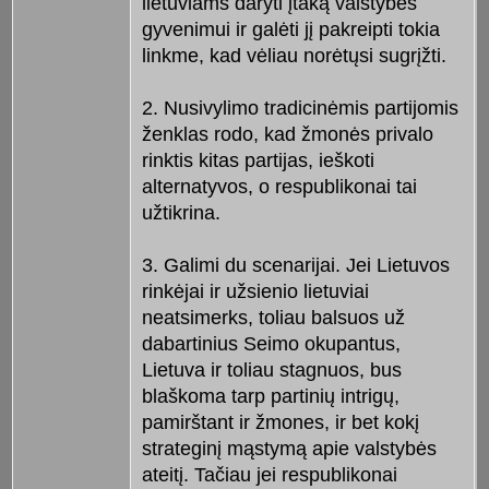
lietuviams daryti įtaką valstybės
gyvenimui ir galėti jį pakreipti tokia
linkme, kad vėliau norėtųsi sugrįžti.
2. Nusivylimo tradicinėmis partijomis
ženklas rodo, kad žmonės privalo
rinktis kitas partijas, ieškoti
alternatyvos, o respublikonai tai
užtikrina.
3. Galimi du scenarijai. Jei Lietuvos
rinkėjai ir užsienio lietuviai
neatsimerks, toliau balsuos už
dabartinius Seimo okupantus,
Lietuva ir toliau stagnuos, bus
blaškoma tarp partinių intrigų,
pamirštant ir žmones, ir bet kokį
strateginį mąstymą apie valstybės
ateitį. Tačiau jei respublikonai