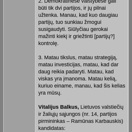
2. Demokratinėse valstybėse gali
būti tik dvi partijos, ir jų pilnai
užtenka. Manau, kad kuo daugiau
partijų, tuo sunkiau žmogui
susigaudyti. Siūlyčiau gerokai
mažinti kiekį ir griežtinti [partijų?]
kontrolę.
3. Matau tikslus, matau strategiją,
matau investicijas, matau, kad dar
daug reikia padaryti. Matau, kad
viskas yra įmanoma. Matau kelią,
kuriuo einame, manau, kad šis kelias
yra mūsų.
Vitalijus Balkus,
Lietuvos valstiečių
ir žaliųjų sąjungos (nr. 14, partijos
pirmininkas – Ramūnas Karbauskis)
kandidatas: