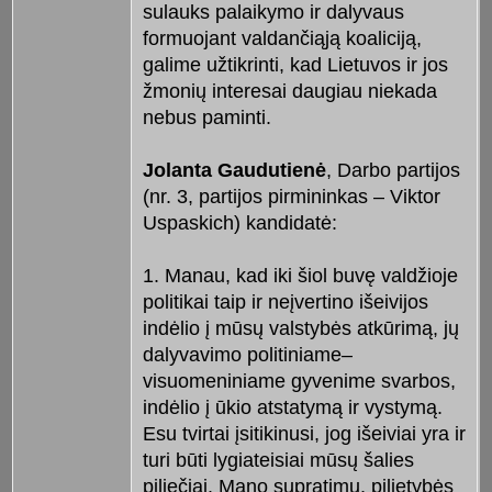
sulauks palaikymo ir dalyvaus
formuojant valdančiąją koaliciją,
galime užtikrinti, kad Lietuvos ir jos
žmonių interesai daugiau niekada
nebus paminti.
Jolanta Gaudutienė
, Darbo partijos
(nr. 3, partijos pirmininkas – Viktor
Uspaskich) kandidatė:
1. Manau, kad iki šiol buvę valdžioje
politikai taip ir neįvertino išeivijos
indėlio į mūsų valstybės atkūrimą, jų
dalyvavimo politiniame–
visuomeniniame gyvenime svarbos,
indėlio į ūkio atstatymą ir vystymą.
Esu tvirtai įsitikinusi, jog išeiviai yra ir
turi būti lygiateisiai mūsų šalies
piliečiai. Mano supratimu, pilietybės