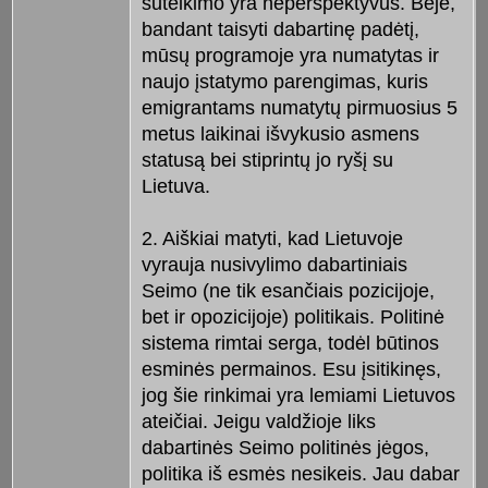
suteikimo yra neperspektyvus. Beje,
bandant taisyti dabartinę padėtį,
mūsų programoje yra numatytas ir
naujo įstatymo parengimas, kuris
emigrantams numatytų pirmuosius 5
metus laikinai išvykusio asmens
statusą bei stiprintų jo ryšį su
Lietuva.
2. Aiškiai matyti, kad Lietuvoje
vyrauja nusivylimo dabartiniais
Seimo (ne tik esančiais pozicijoje,
bet ir opozicijoje) politikais. Politinė
sistema rimtai serga, todėl būtinos
esminės permainos. Esu įsitikinęs,
jog šie rinkimai yra lemiami Lietuvos
ateičiai. Jeigu valdžioje liks
dabartinės Seimo politinės jėgos,
politika iš esmės nesikeis. Jau dabar