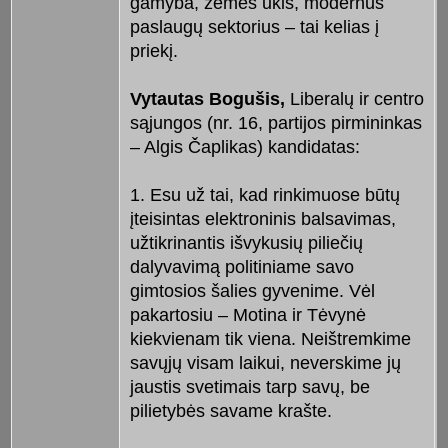
gamyba, žemės ūkis, modernus
paslaugų sektorius – tai kelias į
priekį.
Vytautas Bogušis,
Liberalų ir centro
sąjungos (nr. 16, partijos pirmininkas
– Algis Čaplikas) kandidatas:
1. Esu už tai, kad rinkimuose būtų
įteisintas elektroninis balsavimas,
užtikrinantis išvykusių piliečių
dalyvavimą politiniame savo
gimtosios šalies gyvenime. Vėl
pakartosiu – Motina ir Tėvynė
kiekvienam tik viena. Neištremkime
savųjų visam laikui, neverskime jų
jaustis svetimais tarp savų, be
pilietybės savame krašte.