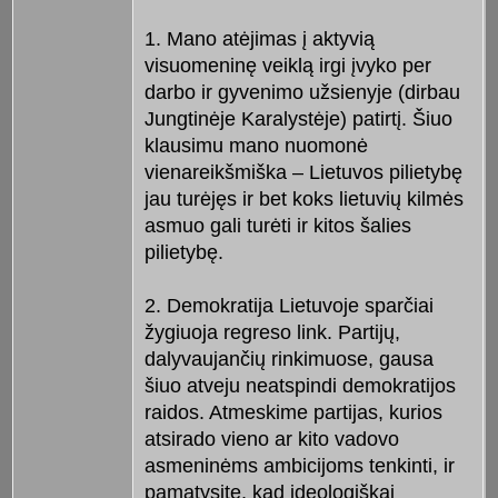
1. Mano atėjimas į aktyvią
visuomeninę veiklą irgi įvyko per
darbo ir gyvenimo užsienyje (dirbau
Jungtinėje Karalystėje) patirtį. Šiuo
klausimu mano nuomonė
vienareikšmiška – Lietuvos pilietybę
jau turėjęs ir bet koks lietuvių kilmės
asmuo gali turėti ir kitos šalies
pilietybę.
2. Demokratija Lietuvoje sparčiai
žygiuoja regreso link. Partijų,
dalyvaujančių rinkimuose, gausa
šiuo atveju neatspindi demokratijos
raidos. Atmeskime partijas, kurios
atsirado vieno ar kito vadovo
asmeninėms ambicijoms tenkinti, ir
pamatysite, kad ideologiškai