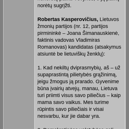
norėtų sugrįžti.
Robertas Kasperovičius,
Lietuvos
žmonių partijos (nr. 12, partijos
pirmininkė – Joana Šimanauskienė,
faktinis vadovas Vladimiras
Romanovas) kandidatas (atsakymus
atsiuntė be lietuviškų ženklų):
1. Kad nekiltų dviprasmybių, aš – už
supaprastintą pilietybės grąžinimą,
jeigu žmogus ją prarado. Gyvenime
būna įvairių atvejų, manau, Lietuva
turi priimti visus savo piliečius – kaip
mama savo vaikus. Mes turime
rūpintis savo piliečiais ir visai
nesvarbu, kur jie dabar yra.