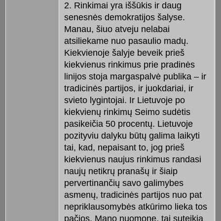
2. Rinkimai yra iššūkis ir daug
senesnės demokratijos šalyse.
Manau, šiuo atveju nelabai
atsiliekame nuo pasaulio madų.
Kiekvienoje šalyje beveik prieš
kiekvienus rinkimus prie pradinės
linijos stoja margaspalvė publika – ir
tradicinės partijos, ir juokdariai, ir
svieto lygintojai. Ir Lietuvoje po
kiekvienų rinkimų Seimo sudėtis
pasikeičia 50 procentų. Lietuvoje
pozityviu dalyku būtų galima laikyti
tai, kad, nepaisant to, jog prieš
kiekvienus naujus rinkimus randasi
naujų netikrų pranašų ir šiaip
pervertinančių savo galimybes
asmenų, tradicinės partijos nuo pat
nepriklausomybės atkūrimo lieka tos
pačios. Mano nuomone, tai suteikia