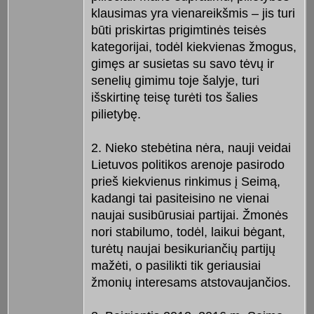
klausimas yra vienareikšmis – jis turi
būti priskirtas prigimtinės teisės
kategorijai, todėl kiekvienas žmogus,
gimęs ar susietas su savo tėvų ir
senelių gimimu toje šalyje, turi
išskirtinę teisę turėti tos šalies
pilietybę.
2. Nieko stebėtina nėra, nauji veidai
Lietuvos politikos arenoje pasirodo
prieš kiekvienus rinkimus į Seimą,
kadangi tai pasiteisino ne vienai
naujai susibūrusiai partijai. Žmonės
nori stabilumo, todėl, laikui bėgant,
turėtų naujai besikuriančių partijų
mažėti, o pasilikti tik geriausiai
žmonių interesams atstovaujančios.