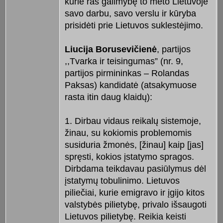
kurie ras galimybę to meto Lietuvoje
savo darbu, savo verslu ir kūryba
prisidėti prie Lietuvos suklestėjimo.
Liucija Borusevičienė
, partijos
,,Tvarka ir teisingumas” (nr. 9,
partijos pirmininkas – Rolandas
Paksas) kandidatė (atsakymuose
rasta itin daug klaidų):
1. Dirbau vidaus reikalų sistemoje,
žinau, su kokiomis problemomis
susiduria žmonės, [žinau] kaip [jas]
spręsti, kokios įstatymo spragos.
Dirbdama teikdavau pasiūlymus dėl
įstatymų tobulinimo. Lietuvos
piliečiai, kurie emigravo ir įgijo kitos
valstybės pilietybę, privalo išsaugoti
Lietuvos pilietybę. Reikia keisti