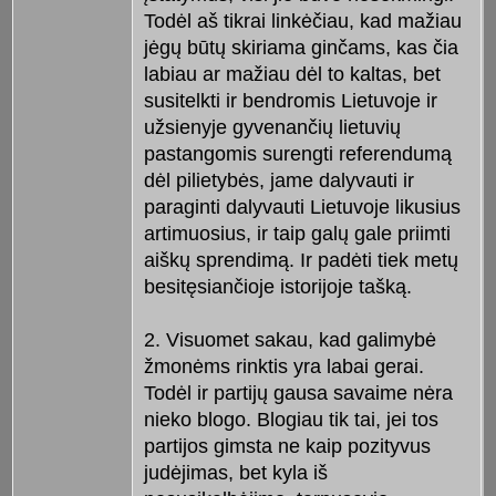
Todėl aš tikrai linkėčiau, kad mažiau
jėgų būtų skiriama ginčams, kas čia
labiau ar mažiau dėl to kaltas, bet
susitelkti ir bendromis Lietuvoje ir
užsienyje gyvenančių lietuvių
pastangomis surengti referendumą
dėl pilietybės, jame dalyvauti ir
paraginti dalyvauti Lietuvoje likusius
artimuosius, ir taip galų gale priimti
aiškų sprendimą. Ir padėti tiek metų
besitęsiančioje istorijoje tašką.
2. Visuomet sakau, kad galimybė
žmonėms rinktis yra labai gerai.
Todėl ir partijų gausa savaime nėra
nieko blogo. Blogiau tik tai, jei tos
partijos gimsta ne kaip pozityvus
judėjimas, bet kyla iš