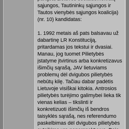
sąjungos, Tautininkų sąjungos ir
Tautos vienybės sąjungos koalicija)
(nr. 10) kandidatas:
1. 1992 metais aš pats balsavau už
dabartinę LR Konstituciją,
pritardamas jos tekstui ir dvasiai.
Manau, jog tuomet Pilietybės
įstatyme įtvirtinus arba konkretizavus
išimčių sąrašą, JAV lietuviams
problemų dėl dvigubos pilietybės
nebūtų kilę. Tačiau dabar padėtis
Lietuvoje visiškai kitokia. Antrosios
pilietybės turėjimo galimybei lieka tik
vienas kelias – tikslinti ir
konkretizuoti išimčių iš bendros
taisyklės sąrašą, nes referendumo
paskelbimas dėl dvigubos pilietybės