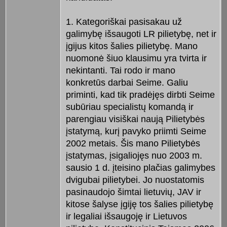
1. Kategoriškai pasisakau už
galimybę išsaugoti LR pilietybę, net ir
įgijus kitos šalies pilietybę. Mano
nuomonė šiuo klausimu yra tvirta ir
nekintanti. Tai rodo ir mano
konkretūs darbai Seime. Galiu
priminti, kad tik pradėjęs dirbti Seime
subūriau specialistų komandą ir
parengiau visiškai naują Pilietybės
įstatymą, kurį pavyko priimti Seime
2002 metais. Šis mano Pilietybės
įstatymas, įsigaliojęs nuo 2003 m.
sausio 1 d. įteisino plačias galimybes
dvigubai pilietybei. Jo nuostatomis
pasinaudojo šimtai lietuvių, JAV ir
kitose šalyse įgiję tos šalies pilietybę
ir legaliai išsaugoję ir Lietuvos