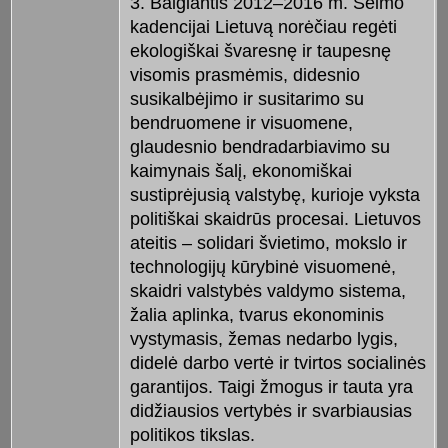
3. Baigiantis 2012–2016 m. Seimo
kadencijai Lietuvą norėčiau regėti
ekologiškai švaresnę ir taupesnę
visomis prasmėmis, didesnio
susikalbėjimo ir susitarimo su
bendruomene ir visuomene,
glaudesnio bendradarbiavimo su
kaimynais šalį, ekonomiškai
sustiprėjusią valstybę, kurioje vyksta
politiškai skaidrūs procesai. Lietuvos
ateitis – solidari švietimo, mokslo ir
technologijų kūrybinė visuomenė,
skaidri valstybės valdymo sistema,
žalia aplinka, tvarus ekonominis
vystymasis, žemas nedarbo lygis,
didelė darbo vertė ir tvirtos socialinės
garantijos. Taigi žmogus ir tauta yra
didžiausios vertybės ir svarbiausias
politikos tikslas.