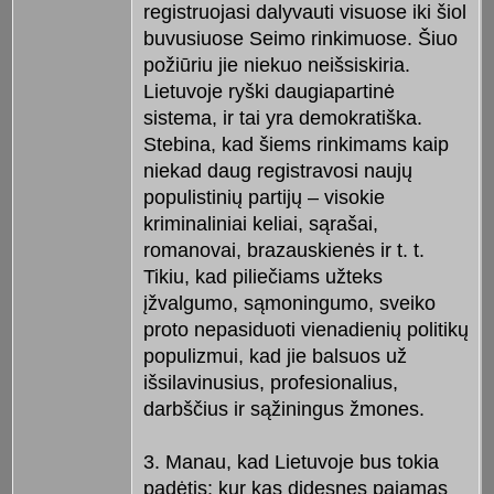
registruojasi dalyvauti visuose iki šiol
buvusiuose Seimo rinkimuose. Šiuo
požiūriu jie niekuo neišsiskiria.
Lietuvoje ryški daugiapartinė
sistema, ir tai yra demokratiška.
Stebina, kad šiems rinkimams kaip
niekad daug registravosi naujų
populistinių partijų – visokie
kriminaliniai keliai, sąrašai,
romanovai, brazauskienės ir t. t.
Tikiu, kad piliečiams užteks
įžvalgumo, sąmoningumo, sveiko
proto nepasiduoti vienadienių politikų
populizmui, kad jie balsuos už
išsilavinusius, profesionalius,
darbščius ir sąžiningus žmones.
3. Manau, kad Lietuvoje bus tokia
padėtis: kur kas didesnes pajamas