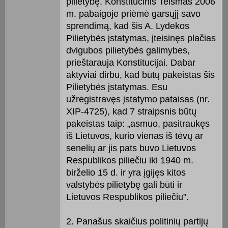
pilietybę. Konstitucinis Teismas 2006
m. pabaigoje priėmė garsųjį savo
sprendimą, kad šis A. Lydekos
Pilietybės įstatymas, įteisinęs plačias
dvigubos pilietybės galimybes,
prieštarauja Konstitucijai. Dabar
aktyviai dirbu, kad būtų pakeistas šis
Pilietybės įstatymas. Esu
užregistravęs įstatymo pataisas (nr.
XIP-4725), kad 7 straipsnis būtų
pakeistas taip: „asmuo, pasitraukęs
iš Lietuvos, kurio vienas iš tėvų ar
senelių ar jis pats buvo Lietuvos
Respublikos piliečiu iki 1940 m.
birželio 15 d. ir yra įgijęs kitos
valstybės pilietybę gali būti ir
Lietuvos Respublikos piliečiu”.
2. Panašus skaičius politinių partijų