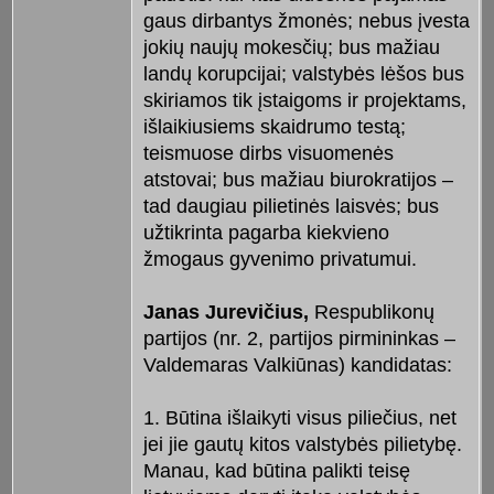
gaus dirbantys žmonės; nebus įvesta
jokių naujų mokesčių; bus mažiau
landų korupcijai; valstybės lėšos bus
skiriamos tik įstaigoms ir projektams,
išlaikiusiems skaidrumo testą;
teismuose dirbs visuomenės
atstovai; bus mažiau biurokratijos –
tad daugiau pilietinės laisvės; bus
užtikrinta pagarba kiekvieno
žmogaus gyvenimo privatumui.
Janas Jurevičius,
Respublikonų
partijos (nr. 2, partijos pirmininkas –
Valdemaras Valkiūnas) kandidatas:
1. Būtina išlaikyti visus piliečius, net
jei jie gautų kitos valstybės pilietybę.
Manau, kad būtina palikti teisę