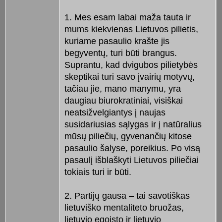
1. Mes esam labai maža tauta ir
mums kiekvienas Lietuvos pilietis,
kuriame pasaulio krašte jis
begyventų, turi būti brangus.
Suprantu, kad dvigubos pilietybės
skeptikai turi savo įvairių motyvų,
tačiau jie, mano manymu, yra
daugiau biurokratiniai, visiškai
neatsižvelgiantys į naujas
susidariusias sąlygas ir į natūralius
mūsų piliečių, gyvenančių kitose
pasaulio šalyse, poreikius. Po visą
pasaulį išblaškyti Lietuvos piliečiai
tokiais turi ir būti.
2. Partijų gausa – tai savotiškas
lietuviško mentaliteto bruožas,
lietuvio egoisto ir lietuvio