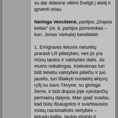
su dar didesne viltimi žvelgti į ateitį ir
gyventi oriau.
Neringa Venckienė,
partijos „Drąsos
kelias” (nr. 6, partijos pirmininkas –
kun. Jonas Varkala) kandidatė:
1. Emigravęs lietuvis neturėtų
prarasti LR pilietybės, nes jis yra
mūsų tautos ir valstybės dalis. Jis
mums reikalingas. Kiekvienas turi
būti teisėtu valstybės piliečiu ir juo
jaustis, turi išlaikyti nuolatinį aktyvų
ryšį su savo Tėvyne, su gimtąja
žeme, ir būti drąsus joje vykstančių
permainų dalyvis. Man ypač svarbu,
kad būtų išsaugotos ir svarbiausios
mūsų nacionalinės vertybės –
lietuvių kalba, tautos etninis ir