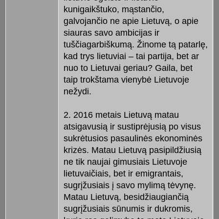
kunigaikštuko, mąstančio,
galvojančio ne apie Lietuvą, o apie
siauras savo ambicijas ir
tuščiagarbiškumą. Žinome tą patarlę,
kad trys lietuviai – tai partija, bet ar
nuo to Lietuvai geriau? Gaila, bet
taip trokštama vienybė Lietuvoje
nežydi.
2. 2016 metais Lietuvą matau
atsigavusią ir sustiprėjusią po visus
sukrėtusios pasaulinės ekonominės
krizės. Matau Lietuvą pasipildžiusią
ne tik naujai gimusiais Lietuvoje
lietuvaičiais, bet ir emigrantais,
sugrįžusiais į savo mylimą tėvynę.
Matau Lietuvą, besidžiaugiančią
sugrįžusiais sūnumis ir dukromis,