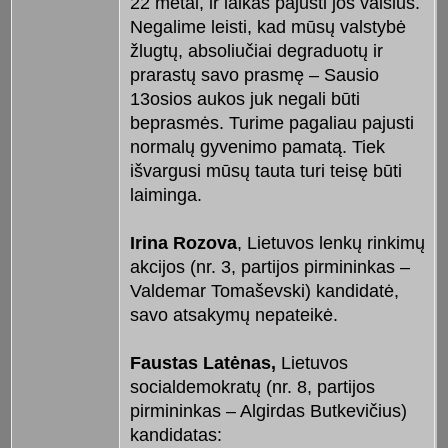
22 metai, ir laikas pajusti jos vaisius.
Negalime leisti, kad mūsų valstybė
žlugtų, absoliučiai degraduotų ir
prarastų savo prasmę – Sausio
13osios aukos juk negali būti
beprasmės. Turime pagaliau pajusti
normalų gyvenimo pamatą. Tiek
išvargusi mūsų tauta turi teisę būti
laiminga.
Irina Rozova
, Lietuvos lenkų rinkimų
akcijos (nr. 3, partijos pirmininkas –
Valdemar Tomaševski) kandidatė,
savo atsakymų nepateikė.
Faustas Latėnas,
Lietuvos
socialdemokratų (nr. 8, partijos
pirmininkas – Algirdas Butkevičius)
kandidatas: