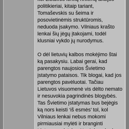
politikieriai, kitaip tariant,
Tomaševskis su šeima ir
posovietinėmis struktūromis,
neduoda įsakymo. Vilniaus krašto
lenkai šių jėgų įtakojami, todėl
klusniai vykdo jų nurodymus.
O dėl lietuvių kalbos mokėjimo štai
ką pasakysiu. Labai gerai, kad
parengtos naujosios Švietimo
įstatymo pataisos. Tik blogai, kad jos
parengtos pavėluotai. Tačiau
Lietuvos visuomenė vis dėlto nemato
ir nesuvokia pagrindinės blogybės.
Tas Švietimo įstatymas bus bejėgis
ką nors keisti ‘iš esmės’ tol, kol
Vilniaus lenkai nebus mokomi
pirmiausiai mylėti ir branginti