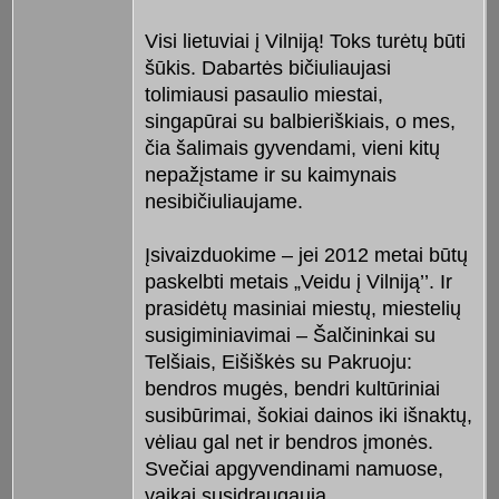
Visi lietuviai į Vilniją! Toks turėtų būti
šūkis. Dabartės bičiuliaujasi
tolimiausi pasaulio miestai,
singapūrai su balbieriškiais, o mes,
čia šalimais gyvendami, vieni kitų
nepažįstame ir su kaimynais
nesibičiuliaujame.
Įsivaizduokime – jei 2012 metai būtų
paskelbti metais „Veidu į Vilniją’’. Ir
prasidėtų masiniai miestų, miestelių
susigiminiavimai – Šalčininkai su
Telšiais, Eišiškės su Pakruoju:
bendros mugės, bendri kultūriniai
susibūrimai, šokiai dainos iki išnaktų,
vėliau gal net ir bendros įmonės.
Svečiai apgyvendinami namuose,
vaikai susidraugauja.