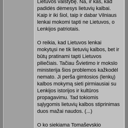
Lietuvos valstybę. Na, ir kas, kad
padidės dėmesys lietuvių kalbai.
Kaip ir iki šiol, taip ir dabar Vilniaus
lenkai mokomi tapti ne Lietuvos, o
Lenkijos patriotais.
O reikia, kad Lietuvos lenkai
mokytųsi ne tik lietuvių kalbos, bet ir
būtų pratinami tapti Lietuvos
piliečiais. Tačiau Švietimo ir mokslo
ministerija šios problemos kažkodėl
nemato. Ji perša gimtosios (lenkų)
kalbos mokymą sieti pirmiausiai su
Lenkijos istorijos ir kultūros
propagavimu. Tad tokiomis
sąlygomis lietuvių kalbos stiprinimas
duos mažai naudos. (...)
O ko siekiama Tomaševskio