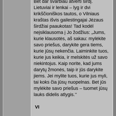
Bet dar svarbiau atverti širdį.
Lietuviai ir lenkai – lyg ir dvi
krikščioniškos tautos, o Vilniaus
kraštas išvis gailestingajai Jėzaus
širdžiai paaukotas! Tad kodėl
neįsiklausoma į Jo žodžius: „Jums,
kurie klausotės, aš sakau: mylėkite
savo priešus, darykite gera tiems,
kurie jūsų nekenčia. Laiminkite tuos,
kurie jus keikia, ir melskitės už savo
niekintojus. Kaip norite, kad jums
darytų žmonės, taip ir jūs darykite
jiems. Jei mylite tuos, kurie jus myli,
tai koks čia jūsų nuopelnas. Bet jūs
mylėkite savo priešus – tuomet jūsų
lauks didelis atlygis.’’
VI