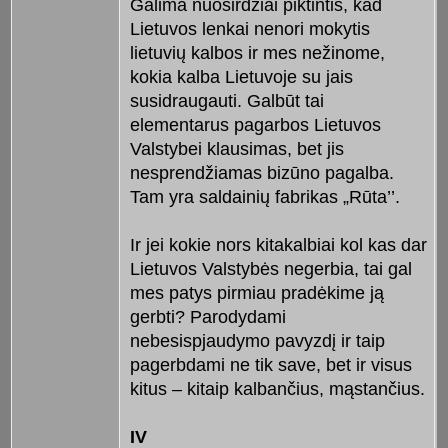
Galima nuoširdžiai piktintis, kad
Lietuvos lenkai nenori mokytis
lietuvių kalbos ir mes nežinome,
kokia kalba Lietuvoje su jais
susidraugauti. Galbūt tai
elementarus pagarbos Lietuvos
Valstybei klausimas, bet jis
nesprendžiamas bizūno pagalba.
Tam yra saldainių fabrikas „Rūta’’.
Ir jei kokie nors kitakalbiai kol kas dar
Lietuvos Valstybės negerbia, tai gal
mes patys pirmiau pradėkime ją
gerbti? Parodydami
nebesispjaudymo pavyzdį ir taip
pagerbdami ne tik save, bet ir visus
kitus – kitaip kalbančius, mąstančius.
IV