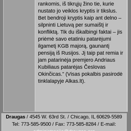
rankomis, iš tikrųjų žino tie, kurie
nustato jo veiklos kryptis ir tikslus.
Bet bendroji kryptis kaip ant delno –
silpninti Lietuvą per sumaištį ir
konfliktą. Tik du iškalbingi faktai – jis
priėmė savo etatiniu patarėjumi
ilgametį KGB majorą, gaunantį
pensiją iš Rusijos. Jį taip pat remia ir
jam patarinėja premjero Andriaus
Kubiliaus patarėjas Česlovas
Okinčicas.” (Visas pokalbis pasirodė
tinklalapyje Alkas.lt).
Draugas
/ 4545 W. 63rd St. / Chicago, IL 60629-5589
Tel: 773-585-9500 / Fax: 773-585-8284 / E-mail: