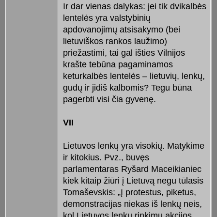
Ir dar vienas dalykas: jei tik dvikalbės
lentelės yra valstybinių
apdovanojimų atsisakymo (bei
lietuviškos rankos laužimo)
priežastimi, tai gal išties Vilnijos
krašte tebūna pagaminamos
keturkalbės lentelės – lietuvių, lenkų,
gudų ir jidiš kalbomis? Tegu būna
pagerbti visi čia gyvenę.
VII
Lietuvos lenkų yra visokių. Matykime
ir kitokius. Pvz., buvęs
parlamentaras Ryšard Maceikianiec
kiek kitaip žiūri į Lietuvą negu tūlasis
Tomaševskis: „Į protestus, piketus,
demonstracijas niekas iš lenkų neis,
kol Lietuvos lenkų rinkimų akcijos