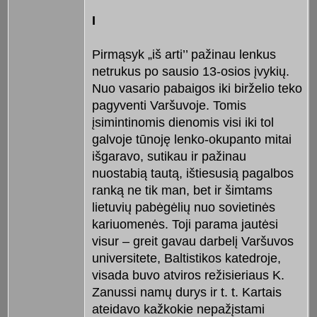
I
Pirmąsyk „iš arti’’ pažinau lenkus
netrukus po sausio 13-osios įvykių.
Nuo vasario pabaigos iki birželio teko
pagyventi Varšuvoje. Tomis
įsimintinomis dienomis visi iki tol
galvoje tūnoję lenko-okupanto mitai
išgaravo, sutikau ir pažinau
nuostabią tautą, ištiesusią pagalbos
ranką ne tik man, bet ir šimtams
lietuvių pabėgėlių nuo sovietinės
kariuomenės. Toji parama jautėsi
visur – greit gavau darbelį Varšuvos
universitete, Baltistikos katedroje,
visada buvo atviros režisieriaus K.
Zanussi namų durys ir t. t. Kartais
ateidavo kažkokie nepažįstami