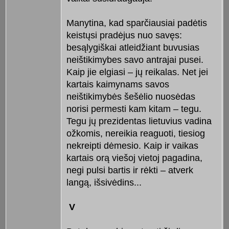
Manytina, kad sparčiausiai padėtis
keistųsi pradėjus nuo savęs:
besąlygiškai atleidžiant buvusias
neištikimybes savo antrajai pusei.
Kaip jie elgiasi – jų reikalas. Net jei
kartais kaimynams savos
neištikimybės šešėlio nuosėdas
norisi permesti kam kitam – tegu.
Tegu jų prezidentas lietuvius vadina
ožkomis, nereikia reaguoti, tiesiog
nekreipti dėmesio. Kaip ir vaikas
kartais orą viešoj vietoj pagadina,
negi pulsi bartis ir rėkti – atverk
langą, išsivėdins...
V