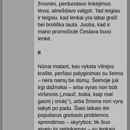
žmonės, perduodavo linkėjimus
tėvui, atnešdavo valgyti. Tad teigiau
ir teigsiu, kad lenkai yra labai graži
bei broliška tauta. Juoba, kad ir
mano promočiutė Česlava buvo
lenkė.
II
Nūnai matant, kas vyksta Vilnijos
krašte, peršasi palyginimas su šeima
– nėra namų be dūmų. Šeimoje juk
irgi dažnokai – arba vyras nori būti
viršesnis („mauč, boba, kaip mat
gauni į snukį’’), arba žmona nori vyrą
laikyti po padu. Šiais laikais itin
populiarus greitasis problemos
sprendimas – skyrybos; tik šiuo
atveju jis netinkamas – su lenkais