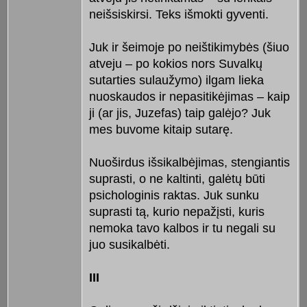
neišsiskirsi. Teks išmokti gyventi.
Juk ir šeimoje po neištikimybės (šiuo
atveju – po kokios nors Suvalkų
sutarties sulaužymo) ilgam lieka
nuoskaudos ir nepasitikėjimas – kaip
ji (ar jis, Juzefas) taip galėjo? Juk
mes buvome kitaip sutarę.
Nuoširdus išsikalbėjimas, stengiantis
suprasti, o ne kaltinti, galėtų būti
psichologinis raktas. Juk sunku
suprasti tą, kurio nepažįsti, kuris
nemoka tavo kalbos ir tu negali su
juo susikalbėti.
III