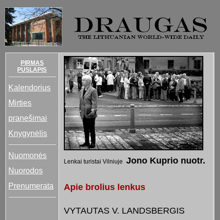
PIRMAS
PUSLAPIS
Kalendorius
Mirties
pranešimai
Knygynėlis
Nuomonės
Jono Kuprio nuotr.
Lenkai turistai Vilniuje
Nuorodos
Prenumerata
Apie brolius lenkus
VYTAUTAS V. LANDSBERGIS