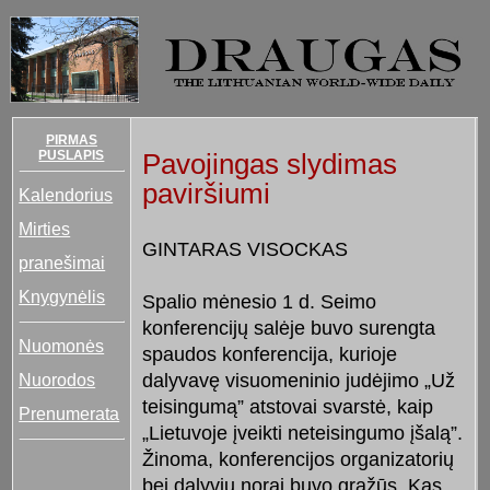
PIRMAS
PUSLAPIS
Pavojingas slydimas
paviršiumi
Kalendorius
Mirties
GINTARAS VISOCKAS
pranešimai
Knygynėlis
Spalio mėnesio 1 d. Seimo
konferencijų salėje buvo surengta
Nuomonės
spaudos konferencija, kurioje
Nuorodos
dalyvavę visuomeninio judėjimo „Už
teisingumą” atstovai svarstė, kaip
Prenumerata
„Lietuvoje įveikti neteisingumo įšalą”.
Žinoma, konferencijos organizatorių
bei dalyvių norai buvo gražūs. Kas