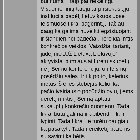
būtinumą – taip pat reikalingi.
Visuomeninių tarėjų ar prisiekusiųjų
institucija padėtį lietuviškuosiuose
teismuose tikrai pagerintų. Tačiau
daug ką galima nuveikti egzistuojant
ir šiandieninei padėčiai. Tereikia imtis
konkrečios veiklos. Vaizdžiai tariant,
judėjimo „Už Lietuvą Lietuvoje”
aktyvistai pirmiausiai turėtų skubėtų
ne į Seimo konferencijų, o į teismų
posėdžių sales. Ir tik po to, kelerius
metus iš eilės stebėjus keliolika
pačio įvairiausio pobūdžio bylų, jiems
derėtų rinktis į Seimą aptarti
sukauptų konkrečių duomenų. Tada
tikrai būtų galima ir apibendrinti, ir
lyginti. Tada tikrai jie turėtų daugiau
ką pasakyti. Tada nereikėtų patiems
su savimi kalbėtis.