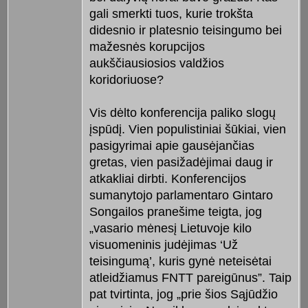
gali smerkti tuos, kurie trokšta
didesnio ir platesnio teisingumo bei
mažesnės korupcijos
aukščiausiosios valdžios
koridoriuose?
Vis dėlto konferencija paliko slogų
įspūdį. Vien populistiniai šūkiai, vien
pasigyrimai apie gausėjančias
gretas, vien pasižadėjimai daug ir
atkakliai dirbti. Konferencijos
sumanytojo parlamentaro Gintaro
Songailos pranešime teigta, jog
„vasario mėnesį Lietuvoje kilo
visuomeninis judėjimas ‘Už
teisingumą’, kuris gynė neteisėtai
atleidžiamus FNTT pareigūnus”. Taip
pat tvirtinta, jog „prie šios Sąjūdžio