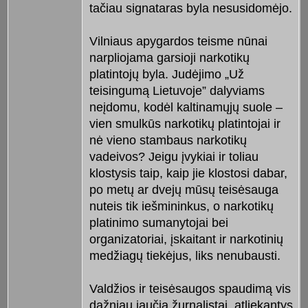
tačiau signataras byla nesusidomėjo.
Vilniaus apygardos teisme nūnai
narpliojama garsioji narkotikų
platintojų byla. Judėjimo „Už
teisingumą Lietuvoje” dalyviams
neįdomu, kodėl kaltinamųjų suole –
vien smulkūs narkotikų platintojai ir
nė vieno stambaus narkotikų
vadeivos? Jeigu įvykiai ir toliau
klostysis taip, kaip jie klostosi dabar,
po metų ar dvejų mūsų teisėsauga
nuteis tik iešmininkus, o narkotikų
platinimo sumanytojai bei
organizatoriai, įskaitant ir narkotinių
medžiagų tiekėjus, liks nenubausti.
Valdžios ir teisėsaugos spaudimą vis
dažniau jaučia žurnalistai, atliekantys