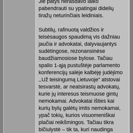
Jie patys nerasdavo laiko
pabendrauti su ypatingai didelių
tiražų neturinčiais leidiniais.
Subtilų, rafinuotą valdžios ir
teisėsaugos spaudimą vis dažniau
jaučia ir advokatai, dalyvaujantys
sudėtingose, rezonansinėse
baudžiamosiose bylose. Tačiau
spalio 1-ąją pustuštėje parlamento
konferencijų salėje kalbėję judėjimo
,,Už teisingumą Lietuvoje” atstovai
tesvarstė, ar neatsirastų advokatų,
kurie jų interesus teismuose gintų
nemokamai. Advokatai išties kai
kurių bylų galėtų imtis nemokamai,
ypač tokių, kurios visuomeniškai
plačiai reikšmingos. Tačiau tikra
bičiulystė – tik ta, kuri naudinga