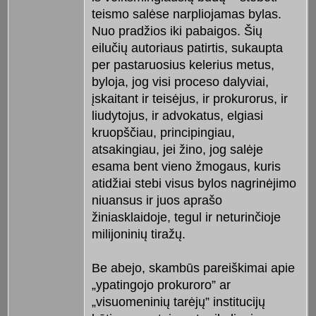
teismo salėse narpliojamas bylas.
Nuo pradžios iki pabaigos. Šių
eilučių autoriaus patirtis, sukaupta
per pastaruosius kelerius metus,
byloja, jog visi proceso dalyviai,
įskaitant ir teisėjus, ir prokurorus, ir
liudytojus, ir advokatus, elgiasi
kruopščiau, principingiau,
atsakingiau, jei žino, jog salėje
esama bent vieno žmogaus, kuris
atidžiai stebi visus bylos nagrinėjimo
niuansus ir juos aprašo
žiniasklaidoje, tegul ir neturinčioje
milijoninių tiražų.
Be abejo, skambūs pareiškimai apie
„ypatingojo prokuroro” ar
„visuomeninių tarėjų” institucijų