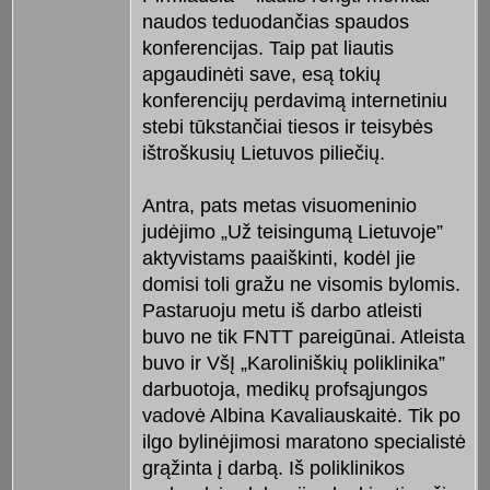
naudos teduodančias spaudos
konferencijas. Taip pat liautis
apgaudinėti save, esą tokių
konferencijų perdavimą internetiniu
stebi tūkstančiai tiesos ir teisybės
ištroškusių Lietuvos piliečių.
Antra, pats metas visuomeninio
judėjimo „Už teisingumą Lietuvoje”
aktyvistams paaiškinti, kodėl jie
domisi toli gražu ne visomis bylomis.
Pastaruoju metu iš darbo atleisti
buvo ne tik FNTT pareigūnai. Atleista
buvo ir VšĮ „Karoliniškių poliklinika”
darbuotoja, medikų profsąjungos
vadovė Albina Kavaliauskaitė. Tik po
ilgo bylinėjimosi maratono specialistė
grąžinta į darbą. Iš poliklinikos