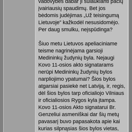
vadovybės dabar ji sulaukianti pačių
įvairiausių spaudimų. Bet jos
bėdomis judėjimas „Už teisingumą
Lietuvoje” kažkodėl nesusidomėjo.
Per daug smulku, neįspūdinga?
Šiuo metu Lietuvos apeliaciniame
teisme nagrinėjama garsioji
Medininkų žudynių byla. Nejaugi
Kovo 11-osios akto signatarams
nerūpi Medininkų žudynių bylos
narpliojimo ypatumai? Šios bylos
atgarsiai pasiekė net Latviją, ir, regis,
dėl šios bylos tarp oficialiojo Vilniaus
ir oficialiosios Rygos kyla įtampa.
Kovo 11-osios Akto signatarui Br.
Genzeliui asmeniškai dar šių metų
pavasarį buvo papasakota apie kai
kurias silpnąsias šios bylos vietas,