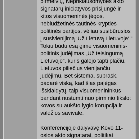
pirmeivių, Nepriklausomybės akto
signatarų iniciatyvos prisijungė ir
kitos visuomeninės jėgos,
nebiudžetinės tautinės krypties
politinės partijos, vėliau susibūrusios
į susivienijimą ‘Už Lietuvą Lietuvoje’.”
Tokiu būdu esą gimė visuomeninis-
politinis judėjimas „Už teisingumą
Lietuvoje”, kuris galėjo tapti plačiu,
Lietuvos piliečius vienijančiu
judėjimu. Bet sistema, suprask,
padarė viską, kad šias pajėgas
išsklaidytų, taip visuomenininkus
bandant nustumti nuo pirminio tikslo:
kovos su aukšto lygio korupcija ir
valdžios savivale.
Konferencijoje dalyvavę Kovo 11-
osios akto signatarai, politikai