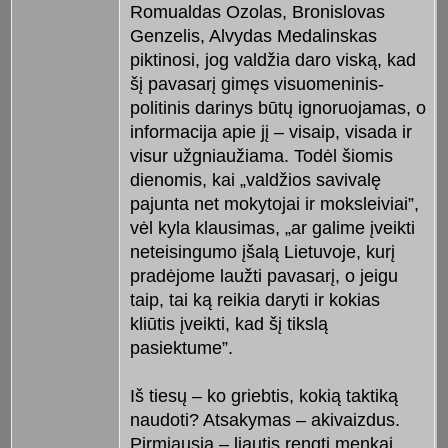
Romualdas Ozolas, Bronislovas
Genzelis, Alvydas Medalinskas
piktinosi, jog valdžia daro viską, kad
šį pavasarį gimęs visuomeninis-
politinis darinys būtų ignoruojamas, o
informacija apie jį – visaip, visada ir
visur užgniaužiama. Todėl šiomis
dienomis, kai „valdžios savivalę
pajunta net mokytojai ir moksleiviai”,
vėl kyla klausimas, „ar galime įveikti
neteisingumo įšalą Lietuvoje, kurį
pradėjome laužti pavasarį, o jeigu
taip, tai ką reikia daryti ir kokias
kliūtis įveikti, kad šį tikslą
pasiektume”.
Iš tiesų – ko griebtis, kokią taktiką
naudoti? Atsakymas – akivaizdus.
Pirmiausia – liautis rengti menkai