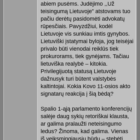
abiem pusėms. Judėjimo ,,Už
teisingumą Lietuvoje” atstovams tuo
pačiu derėtų pasidomėti advokatų
rūpesčiais. Pavyzdžiui, kodėl
Lietuvoje vis sunkiau imtis gynybos.
Lietuviški įstatymai byloja, jog teisėjai
privalo būti vienodai reiklūs tiek
prokurorams, tiek gynėjams. Tačiau
lietuviška realybė – kitokia.
Privilegijuotą statusą Lietuvoje
dažnusyk turi būtent valstybės
kaltintojai. Kokia Kovo 11-osios akto
signatarų reakcija į šią bėdą?
Spalio 1-ąją parlamento konferencijų
salėje daug sykių retoriškai klausta,
ar galima pralaužti neteisingumo
ledus? Žinoma, kad galima. Vienas
iš veiksmingiausių būdų – stebėti