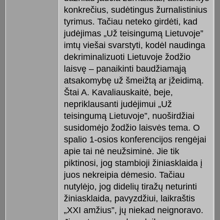
konkrečius, sudėtingus žurnalistinius
tyrimus. Tačiau neteko girdėti, kad
judėjimas „Už teisingumą Lietuvoje”
imtų viešai svarstyti, kodėl naudinga
dekriminalizuoti Lietuvoje žodžio
laisvę – panaikinti baudžiamąją
atsakomybę už šmeižtą ar įžeidimą.
Štai A. Kavaliauskaitė, beje,
nepriklausanti judėjimui „Už
teisingumą Lietuvoje”, nuoširdžiai
susidomėjo žodžio laisvės tema. O
spalio 1-osios konferencijos rengėjai
apie tai nė neužsiminė. Jie tik
piktinosi, jog stambioji žiniasklaida į
juos nekreipia dėmesio. Tačiau
nutylėjo, jog didelių tiražų neturinti
žiniasklaida, pavyzdžiui, laikraštis
„XXI amžius”, jų niekad neignoravo.