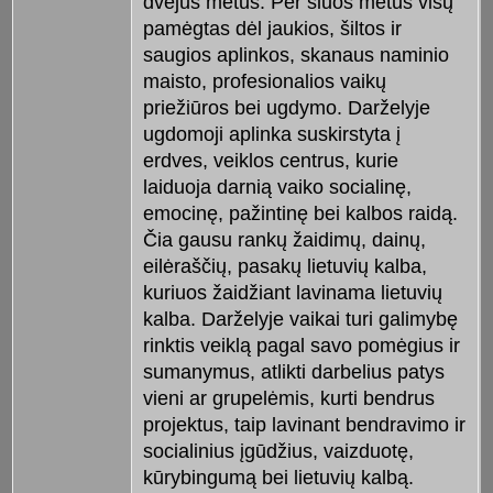
dvejus metus. Per šiuos metus visų
pamėgtas dėl jaukios, šiltos ir
saugios aplinkos, skanaus naminio
maisto, profesionalios vaikų
priežiūros bei ugdymo. Darželyje
ugdomoji aplinka suskirstyta į
erdves, veiklos centrus, kurie
laiduoja darnią vaiko socialinę,
emocinę, pažintinę bei kalbos raidą.
Čia gausu rankų žaidimų, dainų,
eilėraščių, pasakų lietuvių kalba,
kuriuos žaidžiant lavinama lietuvių
kalba. Darželyje vaikai turi galimybę
rinktis veiklą pagal savo pomėgius ir
sumanymus, atlikti darbelius patys
vieni ar grupelėmis, kurti bendrus
projektus, taip lavinant bendravimo ir
socialinius įgūdžius, vaizduotę,
kūrybingumą bei lietuvių kalbą.