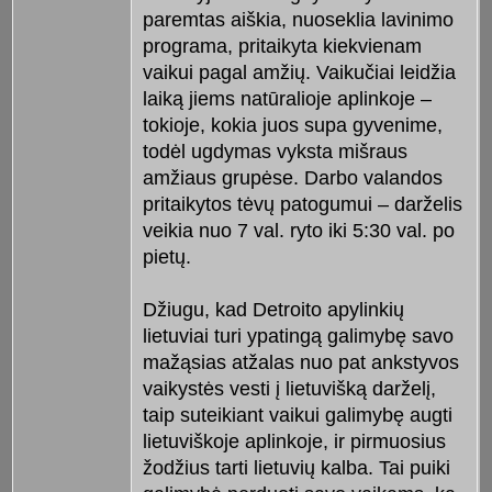
paremtas aiškia, nuoseklia lavinimo
programa, pritaikyta kiekvienam
vaikui pagal amžių. Vaikučiai leidžia
laiką jiems natūralioje aplinkoje –
tokioje, kokia juos supa gyvenime,
todėl ugdymas vyksta mišraus
amžiaus grupėse. Darbo valandos
pritaikytos tėvų patogumui – darželis
veikia nuo 7 val. ryto iki 5:30 val. po
pietų.
Džiugu, kad Detroito apylinkių
lietuviai turi ypatingą galimybę savo
mažąsias atžalas nuo pat ankstyvos
vaikystės vesti į lietuvišką darželį,
taip suteikiant vaikui galimybę augti
lietuviškoje aplinkoje, ir pirmuosius
žodžius tarti lietuvių kalba. Tai puiki