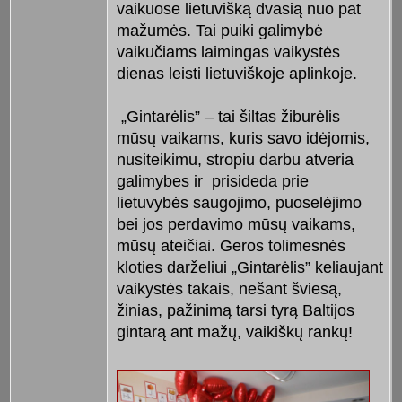
vaikuose lietuvišką dvasią nuo pat
mažumės. Tai puiki galimybė
vaikučiams laimingas vaikystės
dienas leisti lietuviškoje aplinkoje.
„Gintarėlis” – tai šiltas žiburėlis
mūsų vaikams, kuris savo idėjomis,
nusiteikimu, stropiu darbu atveria
galimybes ir prisideda prie
lietuvybės saugojimo, puoselėjimo
bei jos perdavimo mūsų vaikams,
mūsų ateičiai. Geros tolimesnės
kloties darželiui „Gintarėlis” keliaujant
vaikystės takais, nešant šviesą,
žinias, pažinimą tarsi tyrą Baltijos
gintarą ant mažų, vaikiškų rankų!