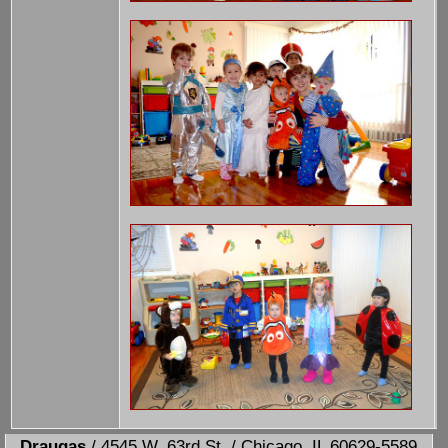
Draugas
/ 4545 W. 63rd St. / Chicago, IL 60629-5589