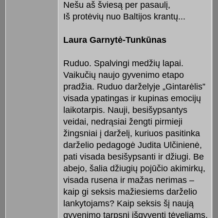
Nešu aš šviesą per pasaulį,
Iš protėvių nuo Baltijos krantų...
Laura Garnytė-Tunkūnas
Ruduo. Spalvingi medžių lapai.
Vaikučių naujo gyvenimo etapo
pradžia. Ruduo darželyje „Gintarėlis”
visada ypatingas ir kupinas emocijų
laikotarpis. Nauji, besišypsantys
veidai, nedrąsiai žengti pirmieji
žingsniai į darželį, kuriuos pasitinka
darželio pedagogė Judita Ulčinienė,
pati visada besišypsanti ir džiugi. Be
abejo, šalia džiugių pojūčio akimirkų,
visada rusena ir mažas nerimas –
kaip gi seksis mažiesiems darželio
lankytojams? Kaip seksis šį naują
gyvenimo tarpsnį išgyventi tėveliams,