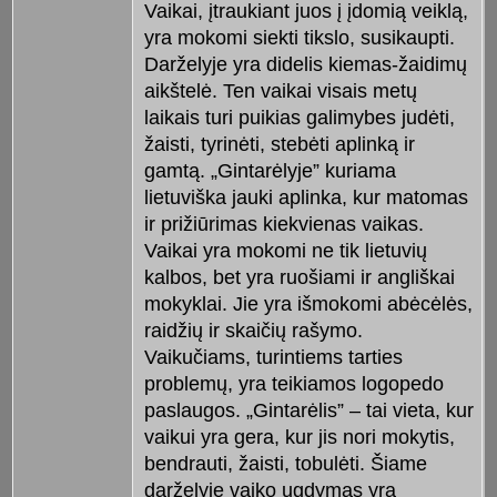
Vaikai, įtraukiant juos į įdomią veiklą,
yra mokomi siekti tikslo, susikaupti.
Darželyje yra didelis kiemas-žaidimų
aikštelė. Ten vaikai visais metų
laikais turi puikias galimybes judėti,
žaisti, tyrinėti, stebėti aplinką ir
gamtą. „Gintarėlyje” kuriama
lietuviška jauki aplinka, kur matomas
ir prižiūrimas kiekvienas vaikas.
Vaikai yra mokomi ne tik lietuvių
kalbos, bet yra ruošiami ir angliškai
mokyklai. Jie yra išmokomi abėcėlės,
raidžių ir skaičių rašymo.
Vaikučiams, turintiems tarties
problemų, yra teikiamos logopedo
paslaugos. „Gintarėlis” – tai vieta, kur
vaikui yra gera, kur jis nori mokytis,
bendrauti, žaisti, tobulėti. Šiame
darželyje vaiko ugdymas yra