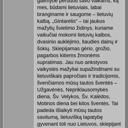
galimybė perduoti savo vaikams, ką
mes, būdami lietuviais, labai
branginame ir saugome – lietuvių
kalbą. „Gintarėlis” – tai jaukus
mažylių švietimo židinys, kuriame
vaikučiai mokomi lietuvių kalbos,
dvasinio auklėjimo, liaudies dainų ir
šokių. Skiepijamas gėrio, grožio,
pagarbos kitiems žmonėms
supratimas. Jau nuo ankstyvos
vaikystės mažyliai supažindinami su
lietuviškais papročiais ir tradicijomis,
švenčiamos mūsų tautos šventės –
Užgavėnės, Nepriklausomybės
diena, Šv. Velykos, Šv. Kalėdos,
Motinos diena bei kitos šventės. Tai
padeda išlaikyti mūsų tautos
savitumą, lietuvišką tapatybę
gyvenant toli nuo Lietuvos, skiepijant