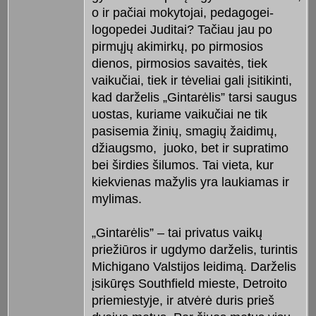
o ir pačiai mokytojai, pedagogei-
logopedei Juditai? Tačiau jau po
pirmųjų akimirkų, po pirmosios
dienos, pirmosios savaitės, tiek
vaikučiai, tiek ir tėveliai gali įsitikinti,
kad darželis „Gintarėlis” tarsi saugus
uostas, kuriame vaikučiai ne tik
pasisemia žinių, smagių žaidimų,
džiaugsmo, juoko, bet ir supratimo
bei širdies šilumos. Tai vieta, kur
kiekvienas mažylis yra laukiamas ir
mylimas.
„Gintarėlis” – tai privatus vaikų
priežiūros ir ugdymo darželis, turintis
Michigano Valstijos leidimą. Darželis
įsikūręs Southfield mieste, Detroito
priemiestyje, ir atvėrė duris prieš