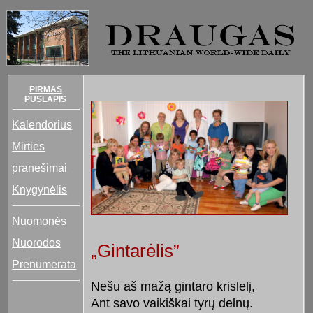
PIRMAS
PUSLAPIS
Kalendorius
Mirties
pranešimai
Knygynėlis
Nuomonės
Nuorodos
„Gintarėlis”
Prenumerata
Nešu aš mažą gintaro krislelį,
Ant savo vaikiškai tyrų delnų.