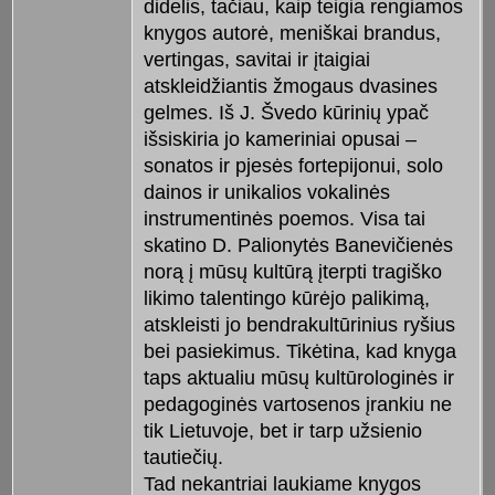
didelis, tačiau, kaip teigia rengiamos
knygos autorė, meniškai brandus,
vertingas, savitai ir įtaigiai
atskleidžiantis žmogaus dvasines
gelmes. Iš J. Švedo kūrinių ypač
išsiskiria jo kameriniai opusai –
sonatos ir pjesės fortepijonui, solo
dainos ir unikalios vokalinės
instrumentinės poemos. Visa tai
skatino D. Palionytės Banevičienės
norą į mūsų kultūrą įterpti tragiško
likimo talentingo kūrėjo palikimą,
atskleisti jo bendrakultūrinius ryšius
bei pasiekimus. Tikėtina, kad knyga
taps aktualiu mūsų kultūrologinės ir
pedagoginės vartosenos įrankiu ne
tik Lietuvoje, bet ir tarp užsienio
tautiečių.
Tad nekantriai laukiame knygos