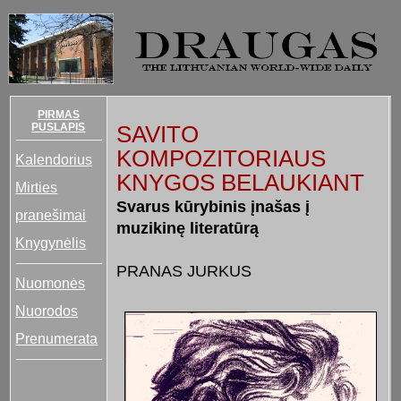
PIRMAS
PUSLAPIS
SAVITO
KOMPOZITORIAUS
Kalendorius
KNYGOS BELAUKIANT
Mirties
Svarus kūrybinis įnašas į
pranešimai
muzikinę literatūrą
Knygynėlis
PRANAS JURKUS
Nuomonės
Nuorodos
Prenumerata