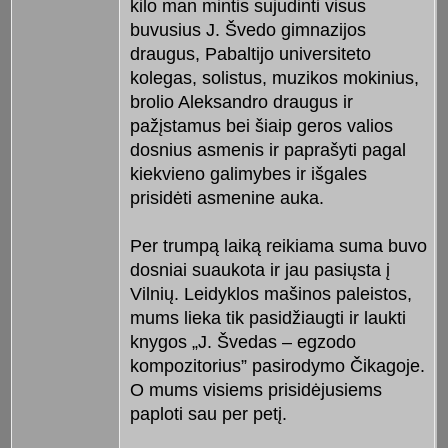
kilo man mintis sujudinti visus
buvusius J. Švedo gimnazijos
draugus, Pabaltijo universiteto
kolegas, solistus, muzikos mokinius,
brolio Aleksandro draugus ir
pažįstamus bei šiaip geros valios
dosnius asmenis ir paprašyti pagal
kiekvieno galimybes ir išgales
prisidėti asmenine auka.
Per trumpą laiką reikiama suma buvo
dosniai suaukota ir jau pasiųsta į
Vilnių. Leidyklos mašinos paleistos,
mums lieka tik pasidžiaugti ir laukti
knygos „J. Švedas – egzodo
kompozitorius” pasirodymo Čikagoje.
O mums visiems prisidėjusiems
paploti sau per petį.