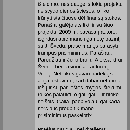
išleidimo, nes daugelis tokių projektų
neišvydo dienos šviesos, o liko
trūnyti stalčiuose dėl finansų stokos.
Panašiai galėjo atsitikti ir su šiuo
projektu. 2009 m. pavasarį autorė,
išgirdusi apie mano ilgametę pažintį
su J. Švedu, prašė manęs parašyti
trumpus prisiminimus. Parašiau.
Parodžiau ir Jono broliui Aleksandrui
Švedui bei pasiunčiau autorei į
Vilnių. Netrukus gavau padėką su
apgailestavimu, kad dabar neturima
lėšų ir su paruoštos knygos išleidimu
reikės palaukti, o gal, gal… ir nieko
neišeis. Gaila, pagalvojau, gal kada
nors bus proga tik mano
prisiminimus paskelbti?
Praėjus daugiau nei dvejiems