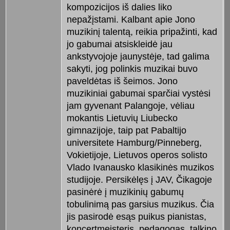
kompozicijos iš dalies liko
nepažįstami. Kalbant apie Jono
muzikinį talentą, reikia pripažinti, kad
jo gabumai atsiskleidė jau
ankstyvojoje jaunystėje, tad galima
sakyti, jog polinkis muzikai buvo
paveldėtas iš šeimos. Jono
muzikiniai gabumai sparčiai vystėsi
jam gyvenant Palangoje, vėliau
mokantis Lietuvių Liubecko
gimnazijoje, taip pat Pabaltijo
universitete Hamburg/Pinneberg,
Vokietijoje, Lietuvos operos solisto
Vlado Ivanausko klasikinės muzikos
studijoje. Persikėlęs į JAV, Čikagoje
pasinėrė į muzikinių gabumų
tobulinimą pas garsius muzikus. Čia
jis pasirodė esąs puikus pianistas,
koncertmeisteris, pedagogas, talkino