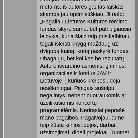
metams, iš autorės gautas laiškas
skamba jau optimistiškiau. Ji rašo:
„Pagaliau Lietuvos Kultūros rėmimo
fondas skyrė sumą, bet pati pigiausia
leidykla, kurią šiaip taip prisikalbinau,
tegali išleisti knygą maždaug už
dvigubą kainą, kurią paskyrė fondas.
Ubagauju, bet kol kas be rezultatų.”
Autorė išvardino asmenis, gimines,
organizacijas ir fondus JAV ir
Lietuvoje, į kuriuos kreipėsi, deja,
nesėkmingai. Pinigais sušelpti
negalintys, nebent nuotraukomis ar
užsilikusiomis koncertų
programėlėmis. Nedrąsiai paprašė
mano pagalbos. Pagalvojau, ar ne
taip žūsta kilnios idėjos, darbai,
užsimojimai, dideli projektai. Tuomet