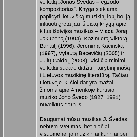
veikalą „Jonas Švedas – egzodo
kompozitorius”. Knyga siekiama
papildyti lietuvišką muzikinį lobį bei ją
įrikiuoti greta jau išleistų knygų apie
kitus išeivijos muzikus – Vladą Joną
Jakubėną (1994), Kazimierą Viktorą
Banaitį (1996), Jeronimą Kačinską
(1997), Vytautą Bacevičių (2005) ir
Julių Gaidelį (2008). Visi čia minimi
veikalai sudaro didžiulį kūrybinį įnašą
į Lietuvos muzikinę literatūrą. Tačiau
Lietuvoje iki šiol dar yra mažai
žinoma apie Amerikoje kūrusio
muziko Jono Švedo (1927–1981)
nuveiktus darbus.
Daugumai mūsų muzikas J. Švedas
nebuvo svetimas, bet plačiai
visuomenei jo muzikiniai kūriniai bei