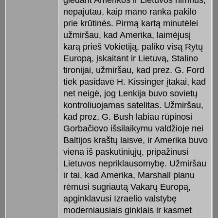
nepajutau, kaip mano ranka pakilo
prie krūtinės. Pirmą kartą minutėlei
užmiršau, kad Amerika, laimėjusį
karą prieš Vokietiją, paliko visą Rytų
Europą, įskaitant ir Lietuvą, Stalino
tironijai, užmiršau, kad prez. G. Ford
tiek pasidavė H. Kissinger įtakai, kad
net neigė, jog Lenkija buvo sovietų
kontroliuojamas satelitas. Užmiršau,
kad prez. G. Bush labiau rūpinosi
Gorbačiovo išsilaikymu valdžioje nei
Baltijos kraštų laisve, ir Amerika buvo
viena iš paskutiniųjų, pripažinusi
Lietuvos nepriklausomybę. Užmiršau
ir tai, kad Amerika, Marshall planu
rėmusi sugriautą Vakarų Europą,
apginklavusi Izraelio valstybę
moderniausiais ginklais ir kasmet