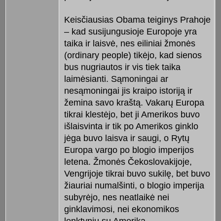
Keisčiausias Obama teiginys Prahoje
– kad susijungusioje Europoje yra
taika ir laisvė, nes eiliniai žmonės
(ordinary people) tikėjo, kad sienos
bus nugriautos ir vis tiek taika
laimėsianti. Sąmoningai ar
nesąmoningai jis kraipo istoriją ir
žemina savo kraštą. Vakarų Europa
tikrai klestėjo, bet ji Amerikos buvo
išlaisvinta ir tik po Amerikos ginklo
jėga buvo laisva ir saugi, o Rytų
Europa vargo po blogio imperijos
letena. Žmonės Čekoslovakijoje,
Vengrijoje tikrai buvo sukilę, bet buvo
žiauriai numalšinti, o blogio imperija
subyrėjo, nes neatlaikė nei
ginklavimosi, nei ekonomikos
lenktynių su Amerika.