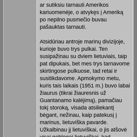
ar sutiksiu tarnauti Amerikos
kariuomenėje, o atvykęs į Ameriką
po nepilno pusmečio buvau
pašauktas tarnauti.
Atsidūriau antroje marinų divizijoje,
kurioje buvo trys pulkai. Ten
susipažinau su dviem lietuviais, taip
pat dipukais, bet mes trys tarnavome
skirtingose pulkuose, tad retai ir
susitikdavome. Apmokymo metu,
kuris tais laikais (1951 m.) buvo labai
žiaurus (tikrai žiauresnis už
Guantanamo kalėjimą), pamačiau
tokį storoką, visada atsiliekantį
bėgant, nežinau, kaip patekusį į
marinus, lietuviška pavarde.
Užkalbinau jį lietuviškai, o jis atšovė
visai neblogai lietuviškai, kad