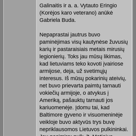
Galinaitis ir a. a. Vytauto Eringio
(Korėjos karo veterano) anūkė
Gabriela Buda.
Nepaprastai jautrus buvo
paminėjimas visų kautynėse žuvusių
karių ir pastaraisiais metais mirusių
legionierių. Toks jau mūsų likimas,
kad lietuviams teko kovoti įvairiose
armijose, deja, už svetimųjų
interesus. Iš mūsų pokarinių ateivių,
net buvo prievarta paimtų tarnauti
vokiečių armijoje, o atvykus į
Ameriką, pašauktų tarnauti jos
kariuomenėje. Įdomu tai, kad
Baltimore gyveno ir visuomeninėje
veikloje buvo aktyvūs trys buvę
nepriklausomos Lietuvos pulkininkai.