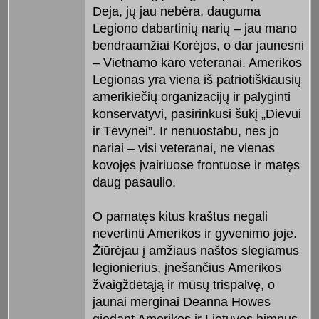
Deja, jų jau nebėra, dauguma
Legiono dabartinių narių – jau mano
bendraamžiai Korėjos, o dar jaunesni
– Vietnamo karo veteranai. Amerikos
Legionas yra viena iš patriotiškiausių
amerikiečių organizacijų ir palyginti
konservatyvi, pasirinkusi šūkį „Dievui
ir Tėvynei”. Ir nenuostabu, nes jo
nariai – visi veteranai, ne vienas
kovojęs įvairiuose frontuose ir matęs
daug pasaulio.
O pamatęs kitus kraštus negali
nevertinti Amerikos ir gyvenimo joje.
Žiūrėjau į amžiaus naštos slegiamus
legionierius, įnešančius Amerikos
žvaigždėtąją ir mūsų trispalvę, o
jaunai merginai Deanna Howes
giedant Amerikos ir Lietuvos himnus,