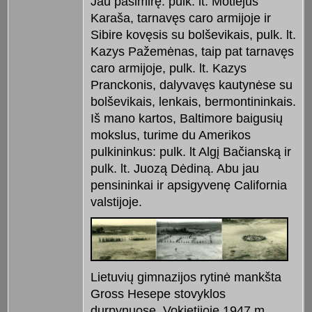
Jau pasimirę: pulk. lt. Motiejus
Karaša, tarnavęs caro armijoje ir
Sibire kovęsis su bolševikais, pulk. lt.
Kazys Pažemėnas, taip pat tarnavęs
caro armijoje, pulk. lt. Kazys
Pranckonis, dalyvavęs kautynėse su
bolševikais, lenkais, bermontininkais.
Iš mano kartos, Baltimore baigusių
mokslus, turime du Amerikos
pulkininkus: pulk. lt Algį Bačianską ir
pulk. lt. Juozą Dėdiną. Abu jau
pensininkai ir apsigyvenę California
valstijoje.
Lietuvių gimnazijos rytinė mankšta
Gross Hesepe stovyklos
durpynuose, Vokietijoje 1947 m.