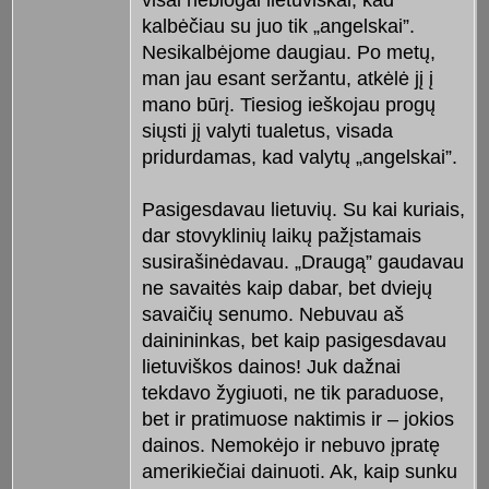
kalbėčiau su juo tik „angelskai”.
Nesikalbėjome daugiau. Po metų,
man jau esant seržantu, atkėlė jį į
mano būrį. Tiesiog ieškojau progų
siųsti jį valyti tualetus, visada
pridurdamas, kad valytų „angelskai”.
Pasigesdavau lietuvių. Su kai kuriais,
dar stovyklinių laikų pažįstamais
susirašinėdavau. „Draugą” gaudavau
ne savaitės kaip dabar, bet dviejų
savaičių senumo. Nebuvau aš
dainininkas, bet kaip pasigesdavau
lietuviškos dainos! Juk dažnai
tekdavo žygiuoti, ne tik paraduose,
bet ir pratimuose naktimis ir – jokios
dainos. Nemokėjo ir nebuvo įpratę
amerikiečiai dainuoti. Ak, kaip sunku