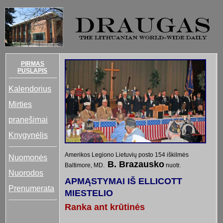
PIRMAS
PUSLAPIS
Kalendorius
Mirties
pranešimai
Knygynėlis
Amerikos Legiono Lietuvių posto 154 iškilmės
Nuomonės
B. Brazausko
Baltimore, MD.
nuotr.
Nuorodos
APMĄSTYMAI IŠ ELLICOTT
Prenumerata
MIESTELIO
Ranka ant krūtinės