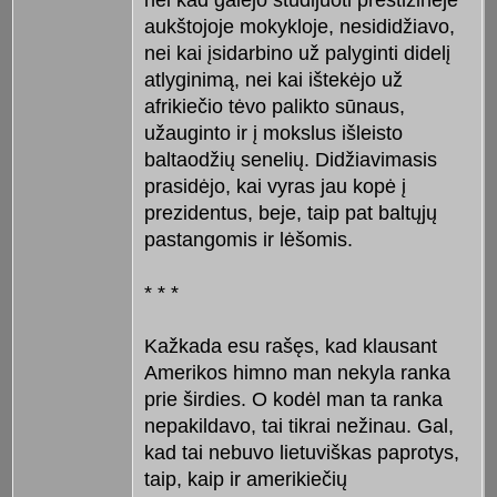
aukštojoje mokykloje, nesididžiavo,
nei kai įsidarbino už palyginti didelį
atlyginimą, nei kai ištekėjo už
afrikiečio tėvo palikto sūnaus,
užauginto ir į mokslus išleisto
baltaodžių senelių. Didžiavimasis
prasidėjo, kai vyras jau kopė į
prezidentus, beje, taip pat baltųjų
pastangomis ir lėšomis.
* * *
Kažkada esu rašęs, kad klausant
Amerikos himno man nekyla ranka
prie širdies. O kodėl man ta ranka
nepakildavo, tai tikrai nežinau. Gal,
kad tai nebuvo lietuviškas paprotys,
taip, kaip ir amerikiečių