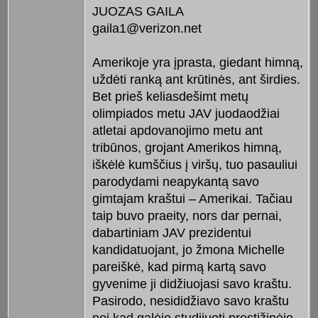
JUOZAS GAILA
gaila1@verizon.net
Amerikoje yra įprasta, giedant himną,
uždėti ranką ant krūtinės, ant širdies.
Bet prieš keliasdešimt metų
olimpiados metu JAV juodaodžiai
atletai apdovanojimo metu ant
tribūnos, grojant Amerikos himną,
iškėlė kumščius į viršų, tuo pasauliui
parodydami neapykantą savo
gimtajam kraštui – Amerikai. Tačiau
taip buvo praeity, nors dar pernai,
dabartiniam JAV prezidentui
kandidatuojant, jo žmona Michelle
pareiškė, kad pirmą kartą savo
gyvenime ji didžiuojasi savo kraštu.
Pasirodo, nesididžiavo savo kraštu
nei kad galėjo studijuoti prestižinėje