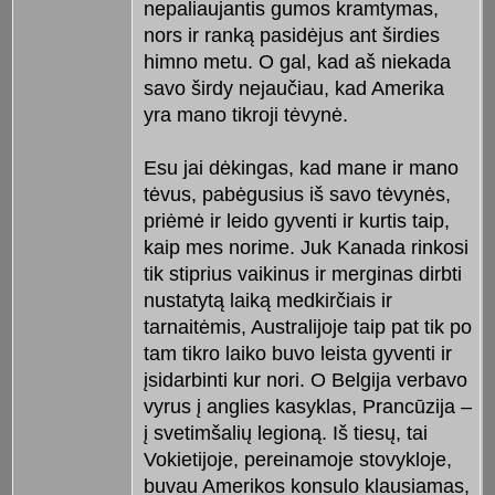
nepaliaujantis gumos kramtymas,
nors ir ranką pasidėjus ant širdies
himno metu. O gal, kad aš niekada
savo širdy nejaučiau, kad Amerika
yra mano tikroji tėvynė.
Esu jai dėkingas, kad mane ir mano
tėvus, pabėgusius iš savo tėvynės,
priėmė ir leido gyventi ir kurtis taip,
kaip mes norime. Juk Kanada rinkosi
tik stiprius vaikinus ir merginas dirbti
nustatytą laiką medkirčiais ir
tarnaitėmis, Australijoje taip pat tik po
tam tikro laiko buvo leista gyventi ir
įsidarbinti kur nori. O Belgija verbavo
vyrus į anglies kasyklas, Prancūzija –
į svetimšalių legioną. Iš tiesų, tai
Vokietijoje, pereinamoje stovykloje,
buvau Amerikos konsulo klausiamas,