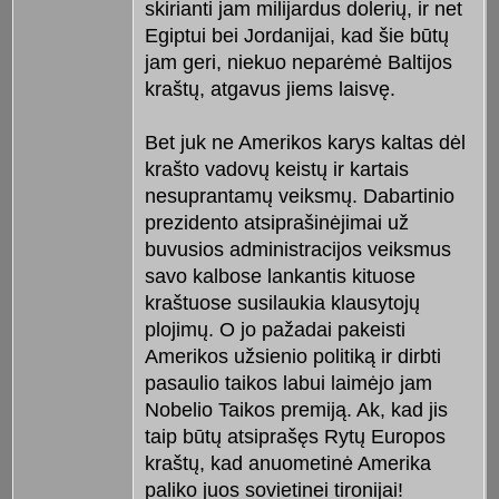
skirianti jam milijardus dolerių, ir net
Egiptui bei Jordanijai, kad šie būtų
jam geri, niekuo neparėmė Baltijos
kraštų, atgavus jiems laisvę.
Bet juk ne Amerikos karys kaltas dėl
krašto vadovų keistų ir kartais
nesuprantamų veiksmų. Dabartinio
prezidento atsiprašinėjimai už
buvusios administracijos veiksmus
savo kalbose lankantis kituose
kraštuose susilaukia klausytojų
plojimų. O jo pažadai pakeisti
Amerikos užsienio politiką ir dirbti
pasaulio taikos labui laimėjo jam
Nobelio Taikos premiją. Ak, kad jis
taip būtų atsiprašęs Rytų Europos
kraštų, kad anuometinė Amerika
paliko juos sovietinei tironijai!