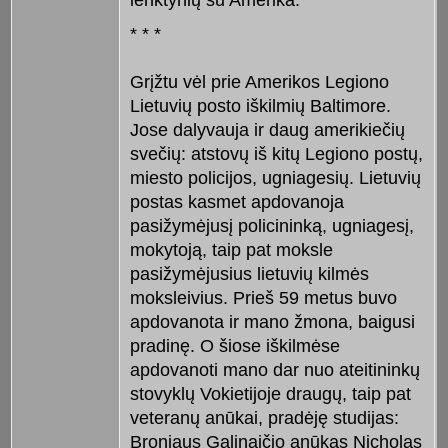
* * *
Grįžtu vėl prie Amerikos Legiono
Lietuvių posto iškilmių Baltimore.
Jose dalyvauja ir daug amerikiečių
svečių: atstovų iš kitų Legiono postų,
miesto policijos, ugniagesių. Lietuvių
postas kasmet apdovanoja
pasižymėjusį policininką, ugniagesį,
mokytoją, taip pat moksle
pasižymėjusius lietuvių kilmės
moksleivius. Prieš 59 metus buvo
apdovanota ir mano žmona, baigusi
pradinę. O šiose iškilmėse
apdovanoti mano dar nuo ateitininkų
stovyklų Vokietijoje draugų, taip pat
veteranų anūkai, pradėję studijas:
Broniaus Galinaičio anūkas Nicholas