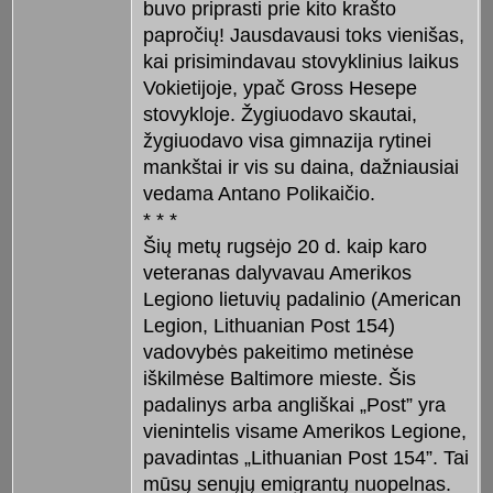
buvo priprasti prie kito krašto
papročių! Jausdavausi toks vienišas,
kai prisimindavau stovyklinius laikus
Vokietijoje, ypač Gross Hesepe
stovykloje. Žygiuodavo skautai,
žygiuodavo visa gimnazija rytinei
mankštai ir vis su daina, dažniausiai
vedama Antano Polikaičio.
* * *
Šių metų rugsėjo 20 d. kaip karo
veteranas dalyvavau Amerikos
Legiono lietuvių padalinio (American
Legion, Lithuanian Post 154)
vadovybės pakeitimo metinėse
iškilmėse Baltimore mieste. Šis
padalinys arba angliškai „Post” yra
vienintelis visame Amerikos Legione,
pavadintas „Lithuanian Post 154”. Tai
mūsų senųjų emigrantų nuopelnas.