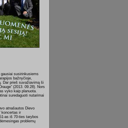
e gausiai susirinkusiems
rapijos bažnyčioje,
ą. Dar prieš suvažiavimą ši
 „Drauge” (2013. 09.28). Nors
as vyko kaip planuota.
utinai suredaguoti nutarimai
buvo atnašautos Dievo
” koncertas ir
1-as iš 70-ties tarybos
, dėmesingas problemų