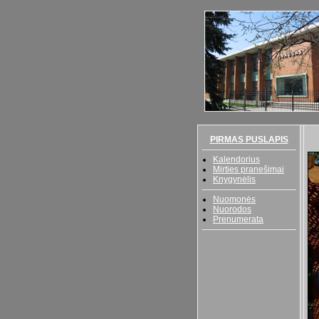
PIRMAS PUSLAPIS
Kalendorius
Mirties pranešimai
Knygynėlis
Nuomonės
Nuorodos
Prenumerata