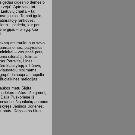
 pasigedau didesnio dėmesio
u vėju”. Apie visą tai
Lietuvių charta – tai
vo įgulos. Ta pati įgula,
 atsiraitoję rankoves,
ūksta – prideda, kur per
energijos – pinigų. Čia
i.
vakarą atsitraukti nuo savo
 nepamainomos, patyrusios
nininkai – vos prieš porą
nio eilėraštį „Tolimas
as Petraitis, Linas
rė klausytojų ir žiūrovų
 klausytojų plojimams
grupė dainuoja a cappella –
šiuolaikines melodijas.
raukos metu Sigita
padėkos raštus už ilgametį
 Dalia Puškorienė iš
iai bei šių eilučių autorius
išskyręs Janinos Udrienės,
ltatais. Dalyviams tikrai