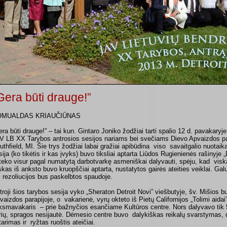
Gera būti drauge!”
OMUALDAS KRIAUČIŪNAS
era būti drauge!” – tai kun. Gintaro Joniko žodžiai tarti spalio 12 d. pavakaryj
V LB XX Tarybos antrosios sesijos nariams bei svečiams Dievo Apvaizdos pa
uthfield, MI. Šie trys žodžiai labai gražiai apibūdina viso savaitgalio nuotaik
sija (ko tikėtis ir kas įvyks) buvo tiksliai aptarta Liūdos Rugienienės rašinyje
teko visur pagal numatytą darbotvarkę asmeniškai dalyvauti, spėju, kad visk
skas iš anksto buvo kruopščiai aptarta, nustatytos gairės ateities veiklai. Gal
i rezoliucijos bus paskelbtos spaudoje.
troji šios tarybos sesija vyko „Sheraton Detroit Novi” viešbutyje, šv. Mišios 
vaizdos parapijoje, o vakarienė, vyrų okteto iš Pietų Californijos „Tolimi aidai
nksmavakaris – prie bažnyčios esančiame Kultūros centre. Nors dalyvavo tik 5
rių, spragos nesijautė. Dėmesio centre buvo dalykiškas reikalų svarstymas
tarimas ir ryžtas ruoštis ateičiai.