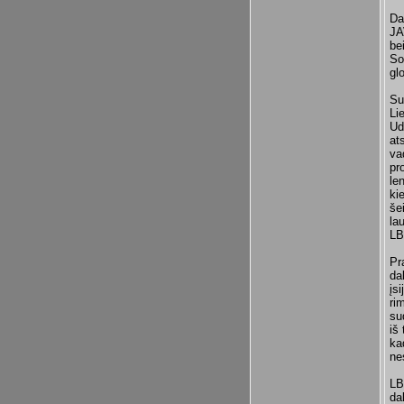
Da
JA
be
So
gl
Su
Li
Ud
at
va
pr
le
ki
še
la
LB
Pr
da
įs
ri
su
iš
ka
ne
LB
da