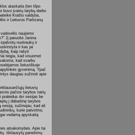
los ataskaita (ten tilpo
 buvo įvairių tarybų darbo
pateikė Krašto valdyba,
ltis ir Lietuvos Partizanų
s vadovėlis naujiems
?” Jį paruošė Janina
 spalvotų nuotraukų ir
kirstyta ir kas jai
dybą, kaip rašyti
riai teigia, kad visuomet
e sakoma, kad svarbu
oselėjamos lietuviškoje
vo apylinkės gyvenimą. Ypač
intys daugiau sužinoti apie
klausančiųjų lietuvių
vesnis pačios tarybos narių
i praleidus dvi sesijas be
lieptų į dabartinę tarybos
ą sesiją, sužinojau, kad aš
udininkų, kurie patvirtino,
logai vedamą apyskaitą
nsinės atsakomybės. Apie tai
 kitų išklausytų panešimų