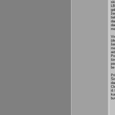
sk
LB
ga
že
ti
da
da
me
Vi
(d
še
me
ai
Po
ši
pa
be
Pr
Ši
da
Cl
iš
ku
bu