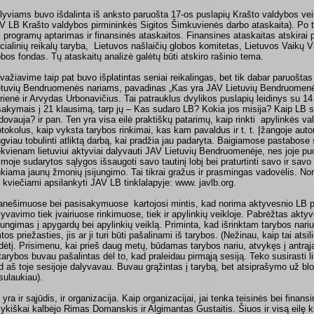
lyviams buvo išdalinta iš anksto paruošta 17-os puslapių Krašto valdybos veik
V LB Krašto valdybos pirmininkės Sigitos Šimkuvienės darbo ataskaita). Po to
i programų aptarimas ir finansinės ataskaitos. Finansines ataskaitas atskirai 
cialinių reikalų taryba, Lietuvos našlaičių globos komitetas, Lietuvos Vaikų Vi
obos fondas. Tų ataskaitų analizė galėtų būti atskiro rašinio tema.
važiavime taip pat buvo išplatintas seniai reikalingas, bet tik dabar paruošta
etuvių Bendruomenės nariams, pavadinas „Kas yra JAV Lietuvių Bendruomenė
rienė ir Arvydas Urbonavičius. Tai patrauklus dvylikos puslapių leidinys su 14
sakymais į 21 klausimą, tarp jų – Kas sudaro LB? Kokia jos misija? Kaip LB sus
dovauja? ir pan. Ten yra visa eilė praktiškų patarimų, kaip rinkti apylinkės val
otokolus, kaip vyksta tarybos rinkimai, kas kam pavaldus ir t. t. Įžangoje auto
ngviau tobulinti atliktą darbą, kai pradžia jau padaryta. Baigiamose pastabos
ekvienam lietuviui aktyviai dalyvauti JAV Lietuvių Bendruomenėje, nes joje pu
imoje sudarytos sąlygos išsaugoti savo tautinį lobį bei praturtinti savo ir sa
ukiama jaunų žmonių įsijungimo. Tai tikrai gražus ir prasmingas vadovėlis. Nor
 kviečiami apsilankyti JAV LB tinklalapyje: www. javlb.org.
anešimuose bei pasisakymuose kartojosi mintis, kad norima aktyvesnio LB pri
lyvavimo tiek įvairiuose rinkimuose, tiek ir apylinkių veikloje. Pabrėžtas akty
ijungimas į apygardų bei apylinkių veiklą. Priminta, kad išrinktam tarybos nariu
mtos priežasties, jis ar ji turi būti pašalinami iš tarybos. (Nežinau, kaip tai atsi
dėtį. Prisimenu, kai prieš daug metų, būdamas tarybos nariu, atvykęs į antrąj
 tarybos buvau pašalintas dėl to, kad praleidau pirmąją sesiją. Teko susirasti li
d aš toje sesijoje dalyvavau. Buvau grąžintas į tarybą, bet atsiprašymo už b
sulaukiau).
 yra ir sąjūdis, ir organizacija. Kaip organizacijai, jai tenka teisinės bei fina
lykiškai kalbėjo Rimas Domanskis ir Algimantas Gustaitis. Šiuos ir visą eilę