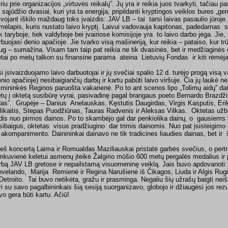
iriu prie organizacijos „virtuvės reikalų”. Jų yra ir reikia juos tvarkyti, tačiau
 sąjūdžio dvasiai, kuri yra ta energija, pripildanti kryptingos veiklos bures „ger
lvojant iškilo maždaug toks įvaizdis: JAV LB – tai tarsi laivas pasaulio jūroje. 
mėlapis, kuris nustato laivo kryptį. Laivui vadovauja kapitonas, padedamas sa
ek taryboje, tiek valdyboje bei įvairiose komisijoje yra to laivo darbo jėga. Jie,
rbuojasi denio apačioje. Jie tvarko visą mašineriją, kur reikia – pataiso, kur tr
ug – sumažina. Visam tam taip pat reikia ne tik dvasinės, bet ir medžiaginės 
tai po metų talkon su finansine parama ateina Lietuvių Fondas ir kiti rėmėja
si įsivaizduojamo laivo darbuotojai ir jų svečiai spalio 12 d. turėjo progą visą 
enio apačioje) nesibaigiančių darbų ir kartu pabūti laivo viršuje. Čia jų laukė
imininkės Reginos paruošta vakarienė. Po to ant scenos lipo „Tolimų aidų” dai
tų į oktetą susibūrę vyrai, pasivadinę pagal brangaus poeto Bernardo Brazdžio
das”. Grupėje – Danius Anelauskas, Kęstutis Daugirdas, Virgis Kasputis, Erik
likaitis, Stepas Puodžiūnas, Tauras Radvenis ir Aleksas Vilkas. Oktetas užbū
rdis nuo pirmos dainos. Po to skambėjo gal dar penkiolika dainų, o gausiems
sibaigus, oktetas visus pradžiugino dar trimis dainomis. Nuo pat įsisteigimo 
 akompanimento. Dainininkai dainavo ne tik tradicines liaudies dainas, bet ir 
ieš koncertą Laima ir Romualdas Maziliauskai pristatė garbės svečius, o pert
mkuvienė keletui asmenų įteikė Žalgirio mūšio 600 metų pergalės medalius ir 
rbą JAV LB gretose ir nepailstamą visuomeninę veiklą. Jais buvo apdovanoti:
evelando, Marija Remienė ir Regina Narušienė iš Čikagos, Liuda ir Algis Rugien
 Detroito. Tai buvo netikėta, gražu ir prasminga. Negaliu šių užrašų baigti ne
ri su savo pagalbininkais šią sesiją suorganizavo, globojo ir džiaugėsi jos rezu
vo gera būti kartu. Ačiū!