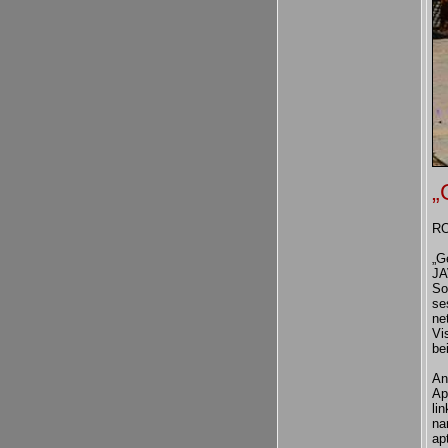
„
R
„G
JA
So
se
ne
Vi
be
An
Ap
li
na
ap