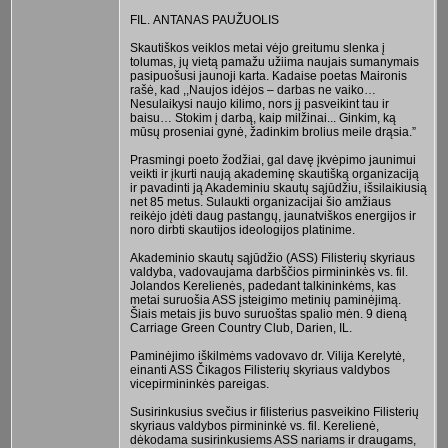
FIL. ANTANAS PAUŽUOLIS
Skautiškos veiklos metai vėjo greitumu slenka į
tolumas, jų vietą pamažu užiima naujais sumanymais
pasipuošusi jaunoji karta. Kadaise poetas Maironis
rašė, kad ,,Naujos idėjos – darbas ne vaiko…
Nesulaikysi naujo kilimo, nors jį pasveikint tau ir
baisu… Stokim į darbą, kaip milžinai... Ginkim, ką
mūsų proseniai gynė, žadinkim brolius meile drąsia.”
Prasmingi poeto žodžiai, gal davę įkvėpimo jaunimui
veikti ir įkurti naują akademinę skautišką organizaciją
ir pavadinti ją Akademiniu skautų sąjūdžiu, išsilaikiusią
net 85 metus. Sulaukti organizacijai šio amžiaus
reikėjo įdėti daug pastangų, jaunatviškos energijos ir
noro dirbti skautijos ideologijos platinime.
Akademinio skautų sąjūdžio (ASS) Filisterių skyriaus
valdyba, vadovaujama darbščios pirmininkės vs. fil.
Jolandos Kerelienės, padedant talkininkėms, kas
metai suruošia ASS įsteigimo metinių paminėjimą.
Šiais metais jis buvo suruoštas spalio mėn. 9 dieną
Carriage Green Country Club, Darien, IL.
Paminėjimo iškilmėms vadovavo dr. Vilija Kerelytė,
einanti ASS Čikagos Filisterių skyriaus valdybos
vicepirmininkės pareigas.
Susirinkusius svečius ir filisterius pasveikino Filisterių
skyriaus valdybos pirmininkė vs. fil. Kerelienė,
dėkodama susirinkusiems ASS nariams ir draugams,