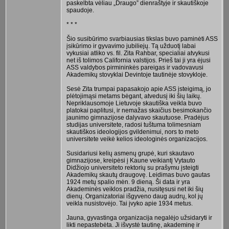
paskelbta vėliau „Draugo” dienraštyje ir skautiškoje
spaudoje.
* * *
Šio susibūrimo svarbiausias tikslas buvo paminėti ASS
įsikūrimo ir gyvavimo jubiliejų. Tą užduotį labai
vykusiai atliko vs. fil. Zita Rahbar, specialiai atvykusi
net iš tolimos California valstijos. Prieš tai ji yra ėjusi
ASS valdybos pirmininkės pareigas ir vadovavusi
Akademikų stovyklai Devintoje tautinėje stovykloje.
Sesė Zita trumpai papasakojo apie ASS įsteigimą, jo
plėtojimąsi metams bėgant, atvedusį iki šių laikų.
Nepriklausomoje Lietuvoje skautiška veikla buvo
platokai paplitusi, ir nemažas skaičius besimokančio
jaunimo gimnazijose dalyvavo skautuose. Pradėjus
studijas universitete, radosi tuštuma tolimesniam
skautiškos ideologijos gvildenimui, nors to meto
universitete veikė kelios ideologinės organizacijos.
Susidariusi kelių asmenų grupė, kuri skautavo
gimnazijose, kreipėsi į Kaune veikiantį Vytauto
Didžiojo universiteto rektorių su prašymu įsteigti
Akademikų skautų draugovę. Leidimas buvo gautas
1924 metų spalio mėn. 9 dieną. Ši data ir yra
Akademinės veiklos pradžia, nusitęsusi net iki šių
dienų. Organizatoriai išgyveno daug audrų, kol jų
veikla nusistovėjo. Tai įvyko apie 1934 metus.
Jauna, gyvastinga organizacija negalėjo užsidaryti ir
likti nepastebėta. Ji išvystė tautinę, akademinę ir