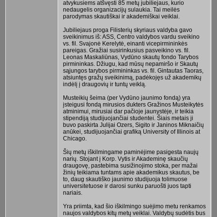
atvykusiems atšvęsti 85 metų jubiliejaus, kurio
nedaugelis organizacijų sulaukia. Tai meilės
parodymas skautiškai ir akademiškai veiklai.
Jubiliejaus proga Filisterių skyriaus valdyba gavo
sveikinimus iš: ASS, Centro valdybos vardu sveikino
vs. fil. Svajonė Kerelytė, einanti vicepirmininkės
pareigas. Gražiai susirinkusius pasveikino vs. fil.
Leonas Maskaliūnas, Vydūno skautų fondo Tarybos
pirmininkas. Džiugu, kad mūsų nepamiršo ir Skautų
sąjungos tarybos pirmininkas vs. fil. Gintautas Taoras,
atsiuntęs gražų sveikinimą, padėkojęs už akademikų
indėlį į draugovių ir tuntų veiklą.
Musteikių šeima (per Vydūno jaunimo fondą) yra
įsteigusi fondą mirusios dukters Gražinos Musteikytės
atminimui, mirusiai dar pačioje jaunystėje, ir teikia
stipendiją studijuojančiai studentei. Šiais metais ji
buvo paskirta Julijai Ozers, Sigito ir Janinos Miknaičių
anūkei, studijuojančiai grafiką University of Illinois at
Chicago.
Šių metų iškilmingame paminėjime pasigesta naujų
narių. Stojant į Korp. Vytis ir Akademinę skaučių
draugovę, pastebima susižinojimo stoka, per mažai
žinių teikiama tuntams apie akademikus skautus, be
to, daug skautiško jaunimo studijuoja tolimuose
universitetuose ir darosi sunku paruošti juos tapti
nariais.
Yra priimta, kad šio iškilmingo suėjimo metu renkamos
naujos valdybos kitų metų veiklai. Valdybų sudėtis bus