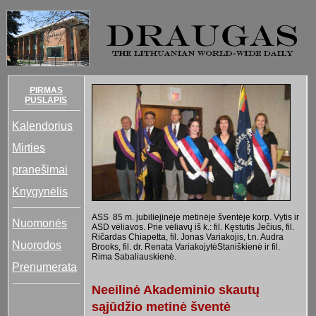
PIRMAS
PUSLAPIS
Kalendorius
Mirties
pranešimai
Knygynėlis
ASS 85 m. jubiliejinėje metinėje šventėje korp. Vytis ir
Nuomonės
ASD vėliavos. Prie vėliavų iš k.: fil. Kęstutis Ječius, fil.
Ričardas Chiapetta, fil. Jonas Variakojis, t.n. Audra
Nuorodos
Brooks, fil. dr. Renata VariakojytėStaniškienė ir fil.
Rima Sabaliauskienė.
Prenumerata
Neeilinė Akademinio skautų
sąjūdžio metinė šventė