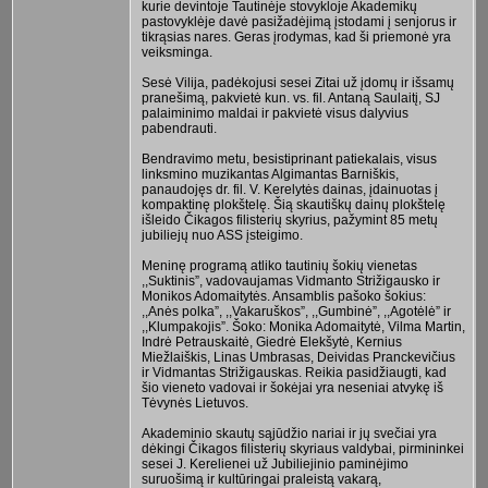
kurie devintoje Tautinėje stovykloje Akademikų
pastovyklėje davė pasižadėjimą įstodami į senjorus ir
tikrąsias nares. Geras įrodymas, kad ši priemonė yra
veiksminga.
Sesė Vilija, padėkojusi sesei Zitai už įdomų ir išsamų
pranešimą, pakvietė kun. vs. fil. Antaną Saulaitį, SJ
palaiminimo maldai ir pakvietė visus dalyvius
pabendrauti.
Bendravimo metu, besistiprinant patiekalais, visus
linksmino muzikantas Algimantas Barniškis,
panaudojęs dr. fil. V. Kerelytės dainas, įdainuotas į
kompaktinę plokštelę. Šią skautiškų dainų plokštelę
išleido Čikagos filisterių skyrius, pažymint 85 metų
jubiliejų nuo ASS įsteigimo.
Meninę programą atliko tautinių šokių vienetas
,,Suktinis”, vadovaujamas Vidmanto Strižigausko ir
Monikos Adomaitytės. Ansamblis pašoko šokius:
,,Anės polka”, ,,Vakaruškos”, ,,Gumbinė”, ,,Agotėlė” ir
,,Klumpakojis”. Šoko: Monika Adomaitytė, Vilma Martin,
Indrė Petrauskaitė, Giedrė Elekšytė, Kernius
Miežlaiškis, Linas Umbrasas, Deividas Pranckevičius
ir Vidmantas Strižigauskas. Reikia pasidžiaugti, kad
šio vieneto vadovai ir šokėjai yra neseniai atvykę iš
Tėvynės Lietuvos.
Akademinio skautų sąjūdžio nariai ir jų svečiai yra
dėkingi Čikagos filisterių skyriaus valdybai, pirmininkei
sesei J. Kerelienei už Jubiliejinio paminėjimo
suruošimą ir kultūringai praleistą vakarą,