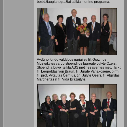
besidžiaugiant gražiai atlikta menine programa.
Vydūno fondo valdybos nariai su fil. Gražinos
Musteikytės vardo stipendijos laureate Julyte Ozers.
Stipendija buvo įteikta ASS metinės šventės metu. Iš k.:
fil. Leopoldas von Braun, fil. Jūratė Variakojienė, pirm.
fil. prof. Vytautas Černius, t.n. Julytė Ozers, fil. Algirdas
Marchertas ir fil. Vida Brazaitytė.