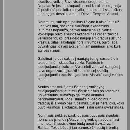
skautišką veiklą. Buvo visuomenės gerbiama.
Nepalaužė jos nei okupacijos, nei karai ar emigracija.
Ji prisitaikė prie laiko pokyčių, nepametusi skautiškos
ideologijos dėsnių: tarnauti Dievui, Tėvynei, Artimui.
Neramumų sūkuryje, palikus Tėvynę ir atsidūrius už
Lietuvos ribų, dar karui siaučiant, akademinis
jaunimas nepalūžo, bet vėl būrėsi naujai veiklai.
Vokietijoje buvo atkurtos Akademinės organizacijos,
veikusios tol, kol prasidėjo naujoji emigracija į užjūrio
kraštus. Šitas laikotarpis nors ir trumpas, buvo labai
gyvastingas, davęs akademiniam jaunimui laiko kurti
ateities vizijas.
Galutinai įleidus šaknis į naująją žemę, sustiprėjo ir
akademinė – skautiška veikla. Padidėjo ir
studijuojančių skaičius. Vyresnieji vadovai stengėsi į
savo organizaciją įtraukti kuo didesnį skaičių
studijuojančioskautiško jaunimo. Atsivėrė nauji veiklos
plotai.
Seniesiems veikėjams išeinant į Amžinybę,
studijuojančiam jaunimui išsisklaidžius po Amerikos
universitetus, sumažėjo galimybė artimiau
bendradarbiauti. Todėl sumažėjo ideologinis ir
tradicijų išlaikymo pasiruošimas. Gal jis nėra toks, koks
buvo kūrimosi laikotarpiu, bet jis dar gana gyvastingas.
Norint susisiekti su pasklidusiais buvusiais skautais,
norinčiais įsijungti į Akademinę veiklą, naudojamasi
internetu. Šį susisiekimo būdą gerai išvystė vs. fil.
Rahbar. Tokiu būdu ji jau paruošė 14 sesių ir brolių,