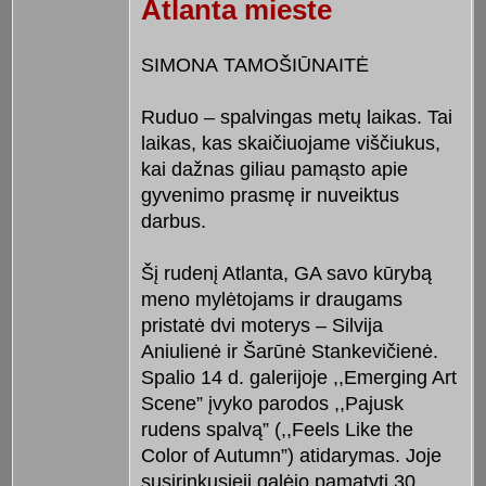
Atlanta mieste
SIMONA TAMOŠIŪNAITĖ
Ruduo – spalvingas metų laikas. Tai
laikas, kas skaičiuojame viščiukus,
kai dažnas giliau pamąsto apie
gyvenimo prasmę ir nuveiktus
darbus.
Šį rudenį Atlanta, GA savo kūrybą
meno mylėtojams ir draugams
pristatė dvi moterys – Silvija
Aniulienė ir Šarūnė Stankevičienė.
Spalio 14 d. galerijoje ,,Emerging Art
Scene” įvyko parodos ,,Pajusk
rudens spalvą” (,,Feels Like the
Color of Autumn”) atidarymas. Joje
susirinkusieji galėjo pamatyti 30