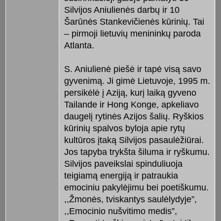
Silvijos Aniulienės darbų ir 10
Šarūnės Stankevičienės kūrinių. Tai
– pirmoji lietuvių menininkų paroda
Atlanta.
S. Aniulienė piešė ir tapė visą savo
gyvenimą. Ji gimė Lietuvoje, 1995 m.
persikėlė į Aziją, kurį laiką gyveno
Tailande ir Hong Konge, apkeliavo
daugelį rytinės Azijos šalių. Ryškios
kūrinių spalvos byloja apie rytų
kultūros įtaką Silvijos pasaulėžiūrai.
Jos tapyba trykšta šiluma ir ryškumu.
Silvijos paveikslai spinduliuoja
teigiamą energiją ir patraukia
emociniu pakylėjimu bei poetiškumu.
,,Žmonės, tviskantys saulėlydyje”,
,,Emocinio nušvitimo medis”,