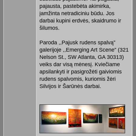
pajausta, pastebėta akimirka,
įamžinta netradiciniu būdu. Jos
darbai kupini erdvės, skaidrumo ir
šilumos.
Paroda ,,Pajusk rudens spalvą”
galerijoje ,,Emerging Art Scene” (321
Nelson St., SW Atlanta, GA 30313)
veiks dar visą mėnesį. Kviečiame
apsilankyti ir pasigrožėti gaiviomis
rudens spalvomis, kuriomis žėri
Silvijos ir Šarūnės darbai.