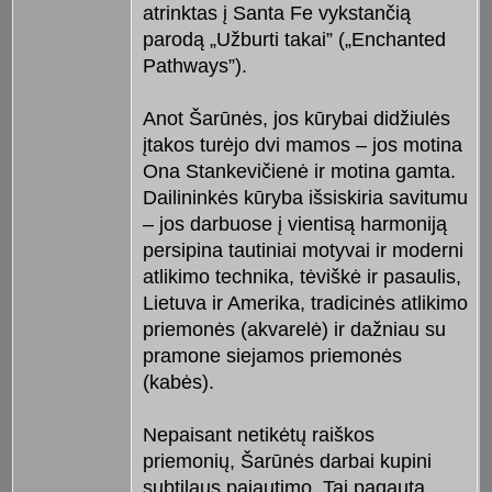
atrinktas į Santa Fe vykstančią
parodą „Užburti takai” („Enchanted
Pathways”).
Anot Šarūnės, jos kūrybai didžiulės
įtakos turėjo dvi mamos – jos motina
Ona Stankevičienė ir motina gamta.
Dailininkės kūryba išsiskiria savitumu
– jos darbuose į vientisą harmoniją
persipina tautiniai motyvai ir moderni
atlikimo technika, tėviškė ir pasaulis,
Lietuva ir Amerika, tradicinės atlikimo
priemonės (akvarelė) ir dažniau su
pramone siejamos priemonės
(kabės).
Nepaisant netikėtų raiškos
priemonių, Šarūnės darbai kupini
subtilaus pajautimo. Tai pagauta,