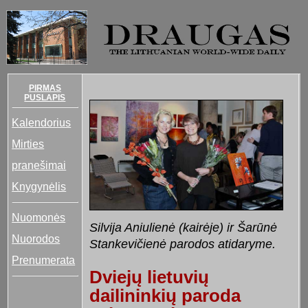
PIRMAS
PUSLAPIS
Kalendorius
Mirties
pranešimai
Knygynėlis
Nuomonės
Silvija Aniulienė (kairėje) ir Šarūnė
Nuorodos
Stankevičienė parodos atidaryme.
Prenumerata
Dviejų lietuvių
dailininkių paroda