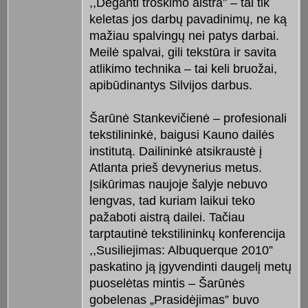
,,Deganti troškimo aistra” – tai tik
keletas jos darbų pavadinimų, ne ką
mažiau spalvingų nei patys darbai.
Meilė spalvai, gili tekstūra ir savita
atlikimo technika – tai keli bruožai,
apibūdinantys Silvijos darbus.
Šarūnė Stankevičienė – profesionali
tekstilininkė, baigusi Kauno dailės
institutą. Dailininkė atsikraustė į
Atlanta prieš devynerius metus.
Įsikūrimas naujoje šalyje nebuvo
lengvas, tad kuriam laikui teko
pažaboti aistrą dailei. Tačiau
tarptautinė tekstilininkų konferencija
,,Susiliejimas: Albuquerque 2010”
paskatino ją įgyvendinti daugelį metų
puoselėtas mintis – Šarūnės
gobelenas „Prasidėjimas” buvo