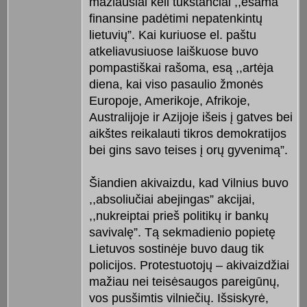
mažiausiai keli tūkstančiai ,,esama
finansine padėtimi nepatenkintų
lietuvių”. Kai kuriuose el. paštu
atkeliavusiuose laiškuose buvo
pompastiškai rašoma, esą ,,artėja
diena, kai viso pasaulio žmonės
Europoje, Amerikoje, Afrikoje,
Australijoje ir Azijoje išeis į gatves bei
aikštes reikalauti tikros demokratijos
bei gins savo teises į orų gyvenimą”.
Šiandien akivaizdu, kad Vilnius buvo
,,absoliučiai abejingas” akcijai,
,,nukreiptai prieš politikų ir bankų
savivalę”. Tą sekmadienio popietę
Lietuvos sostinėje buvo daug tik
policijos. Protestuotojų – akivaizdžiai
mažiau nei teisėsaugos pareigūnų,
vos pusšimtis vilniečių. Išsiskyrė,