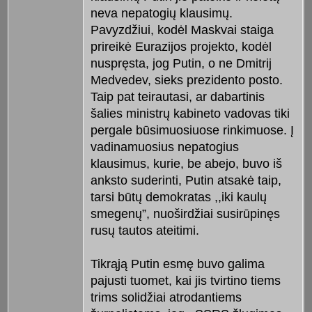
neva nepatogių klausimų.
Pavyzdžiui, kodėl Maskvai staiga
prireikė Eurazijos projekto, kodėl
nuspręsta, jog Putin, o ne Dmitrij
Medvedev, sieks prezidento posto.
Taip pat teirautasi, ar dabartinis
šalies ministrų kabineto vadovas tiki
pergale būsimuosiuose rinkimuose. Į
vadinamuosius nepatogius
klausimus, kurie, be abejo, buvo iš
anksto suderinti, Putin atsakė taip,
tarsi būtų demokratas ,,iki kaulų
smegenų”, nuoširdžiai susirūpinęs
rusų tautos ateitimi.
Tikrąją Putin esmę buvo galima
pajusti tuomet, kai jis tvirtino tiems
trims solidžiai atrodantiems