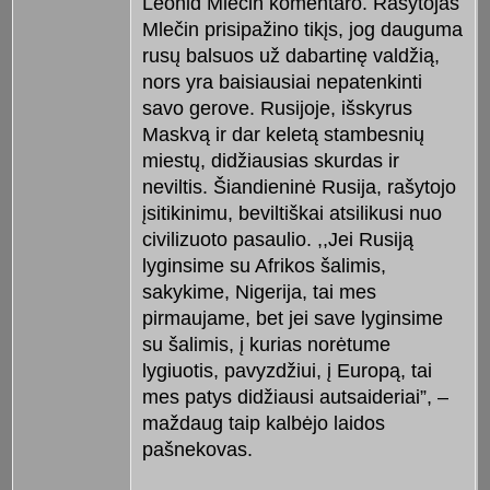
Leonid Mlečin komentaro. Rašytojas
Mlečin prisipažino tikįs, jog dauguma
rusų balsuos už dabartinę valdžią,
nors yra baisiausiai nepatenkinti
savo gerove. Rusijoje, išskyrus
Maskvą ir dar keletą stambesnių
miestų, didžiausias skurdas ir
neviltis. Šiandieninė Rusija, rašytojo
įsitikinimu, beviltiškai atsilikusi nuo
civilizuoto pasaulio. ,,Jei Rusiją
lyginsime su Afrikos šalimis,
sakykime, Nigerija, tai mes
pirmaujame, bet jei save lyginsime
su šalimis, į kurias norėtume
lygiuotis, pavyzdžiui, į Europą, tai
mes patys didžiausi autsaideriai”, –
maždaug taip kalbėjo laidos
pašnekovas.