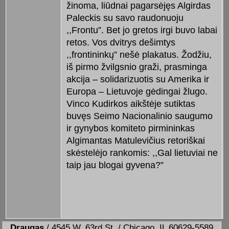
žinoma, liūdnai pagarsėjęs Algirdas
Paleckis su savo raudonuoju
,,Frontu”. Bet jo gretos irgi buvo labai
retos. Vos dvitrys dešimtys
,,frontininkų” nešė plakatus. Žodžiu,
iš pirmo žvilgsnio graži, prasminga
akcija – solidarizuotis su Amerika ir
Europa – Lietuvoje gėdingai žlugo.
Vinco Kudirkos aikštėje sutiktas
buvęs Seimo Nacionalinio saugumo
ir gynybos komiteto pirmininkas
Algimantas Matulevičius retoriškai
skėstelėjo rankomis: ,,Gal lietuviai ne
taip jau blogai gyvena?”
Draugas
/ 4545 W. 63rd St. / Chicago, IL 60629-5589