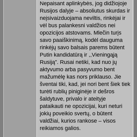
Nepaisant aplinkybės, jog didžiojoje
Rusijos dalyje – absoliutus skurdas ir
neįsivaizduojama neviltis, rinkėjai ir
vėl bus palankesni valdžios nei
opozicijos atstovams. Mlečin turįs
savo paaiškinimą, kodėl dauguma
rinkėjų savo balsais parems būtent
Putin kandidatūrą ir ,,Vieningąją
Rusiją”. Rusai netiki, kad nuo jų
aktyvumo arba pasyvumo bent
mažumėlę kas nors priklauso. Jie
šventai tiki, kad, jei nori bent šiek tiek
turėti rublių piniginėje ir dešros
šaldytuve, privalo ir ateityje
pataikauti ne opozicijai, kuri neturi
jokių poveikio svertų, o būtent
valdžiai, kurios rankose – visos
reikiamos galios.