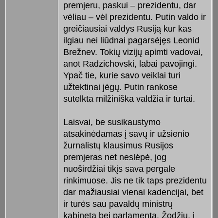
premjeru, paskui – prezidentu, dar
vėliau – vėl prezidentu. Putin valdo ir
greičiausiai valdys Rusiją kur kas
ilgiau nei liūdnai pagarsėjęs Leonid
Brežnev. Tokių vizijų apimti vadovai,
anot Radzichovski, labai pavojingi.
Ypač tie, kurie savo veiklai turi
užtektinai jėgų. Putin rankose
sutelkta milžiniška valdžia ir turtai.
Laisvai, be susikaustymo
atsakinėdamas į savų ir užsienio
žurnalistų klausimus Rusijos
premjeras net neslėpė, jog
nuoširdžiai tikįs sava pergale
rinkimuose. Jis ne tik taps prezidentu
dar mažiausiai vienai kadencijai, bet
ir turės sau pavaldų ministrų
kabinetą bei parlamentą. Žodžiu, į