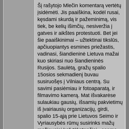
Šį rašytojo Mlečin komentarą vertėtų
įsidėmėti. Jis paaiškina, kodėl rusai,
kęsdami skurdą ir pažeminimą, vis
tiek, be kelių išimčių, nesiveržia į
gatves ir aikštes protestuoti. Bet jei
šie paaiškinimai – užtektinai tikslūs,
apčiuopiantys esmines priežastis,
vadinasi, šiandieninė Lietuva mažai
kuo skiriasi nuo šiandieninės
Rusijos. Saulėtą, gražų spalio
15osios sekmadienį buvau
susiruošęs į Vilniaus centrą. Su
savimi pasiėmiau ir fotoaparatą, ir
filmavimo kamerą. Mat išvakarėse
sulaukiau gausių, išsamių pakvietimų
iš įvairiausių organizacijų, girdi,
spalio 15-ąją prie Lietuvos Seimo ir
Vyriausybės rūmų susirinks mažų