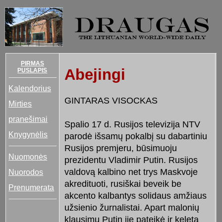
PIRMAS
Abejingi
PUSLAPIS
Kalendorius
GINTARAS VISOCKAS
Mirties
pranešimai
Spalio 17 d. Rusijos televizija NTV
Knygynėlis
parodė išsamų pokalbį su dabartiniu
Rusijos premjeru, būsimuoju
Nuomonės
prezidentu Vladimir Putin. Rusijos
valdovą kalbino net trys Maskvoje
Nuorodos
akredituoti, rusiškai beveik be
Prenumerata
akcento kalbantys solidaus amžiaus
užsienio žurnalistai. Apart malonių
klausimų Putin jie pateikė ir keletą