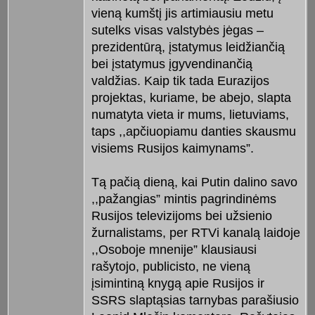
vieną kumštį jis artimiausiu metu
sutelks visas valstybės jėgas –
prezidentūrą, įstatymus leidžiančią
bei įstatymus įgyvendinančią
valdžias. Kaip tik tada Eurazijos
projektas, kuriame, be abejo, slapta
numatyta vieta ir mums, lietuviams,
taps ,,apčiuopiamu danties skausmu
visiems Rusijos kaimynams”.
Tą pačią dieną, kai Putin dalino savo
,,pažangias” mintis pagrindinėms
Rusijos televizijoms bei užsienio
žurnalistams, per RTVi kanalą laidoje
,,Osoboje mnenije” klausiausi
rašytojo, publicisto, ne vieną
įsimintiną knygą apie Rusijos ir
SSRS slaptąsias tarnybas parašiusio