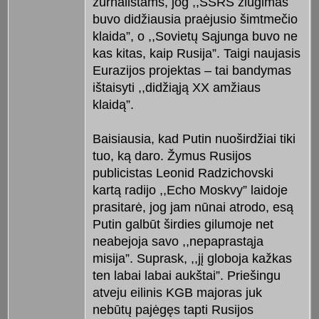
žurnalistams, jog ,,SSRS žlugimas
buvo didžiausia praėjusio šimtmečio
klaida”, o ,,Sovietų Sąjunga buvo ne
kas kitas, kaip Rusija”. Taigi naujasis
Eurazijos projektas – tai bandymas
ištaisyti ,,didžiąją XX amžiaus
klaidą”.
Baisiausia, kad Putin nuoširdžiai tiki
tuo, ką daro. Žymus Rusijos
publicistas Leonid Radzichovski
kartą radijo ,,Echo Moskvy” laidoje
prasitarė, jog jam nūnai atrodo, esą
Putin galbūt širdies gilumoje net
neabejoja savo ,,nepaprastąja
misija”. Suprask, ,,jį globoja kažkas
ten labai labai aukštai”. Priešingu
atveju eilinis KGB majoras juk
nebūtų pajėgęs tapti Rusijos