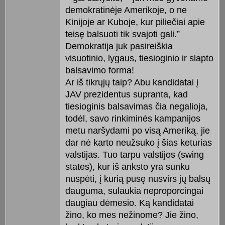
demokratinėje Amerikoje, o ne
Kinijoje ar Kuboje, kur piliečiai apie
teisę balsuoti tik svajoti gali.”
Demokratija juk pasireiškia
visuotinio, lygaus, tiesioginio ir slapto
balsavimo forma!
Ar iš tikrųjų taip? Abu kandidatai į
JAV prezidentus supranta, kad
tiesioginis balsavimas čia negalioja,
todėl, savo rinkiminės kampanijos
metu naršydami po visą Ameriką, jie
dar nė karto neužsuko į šias keturias
valstijas. Tuo tarpu valstijos (swing
states), kur iš anksto yra sunku
nuspėti, į kurią pusę nusvirs jų balsų
dauguma, sulaukia neproporcingai
daugiau dėmesio. Ką kandidatai
žino, ko mes nežinome? Jie žino,