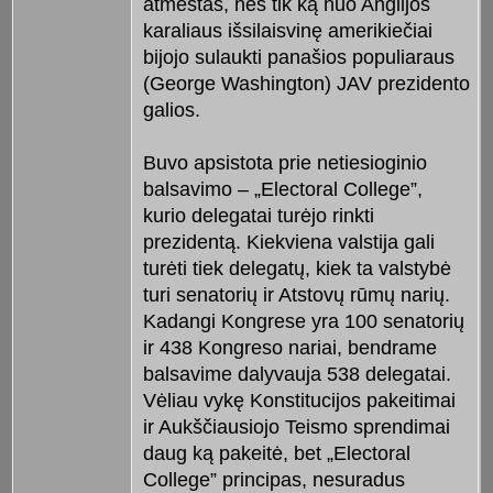
atmestas, nes tik ką nuo Anglijos
karaliaus išsilaisvinę amerikiečiai
bijojo sulaukti panašios populiaraus
(George Washington) JAV prezidento
galios.
Buvo apsistota prie netiesioginio
balsavimo – „Electoral College”,
kurio delegatai turėjo rinkti
prezidentą. Kiekviena valstija gali
turėti tiek delegatų, kiek ta valstybė
turi senatorių ir Atstovų rūmų narių.
Kadangi Kongrese yra 100 senatorių
ir 438 Kongreso nariai, bendrame
balsavime dalyvauja 538 delegatai.
Vėliau vykę Konstitucijos pakeitimai
ir Aukščiausiojo Teismo sprendimai
daug ką pakeitė, bet „Electoral
College” principas, nesuradus