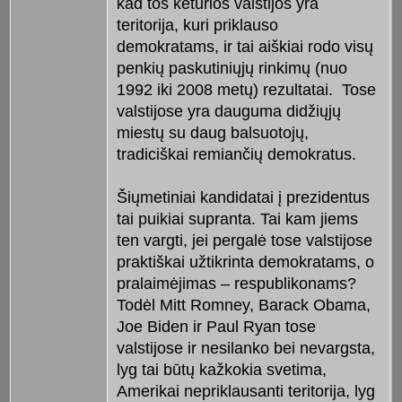
kad tos keturios valstijos yra
teritorija, kuri priklauso
demokratams, ir tai aiškiai rodo visų
penkių paskutiniųjų rinkimų (nuo
1992 iki 2008 metų) rezultatai. Tose
valstijose yra dauguma didžiųjų
miestų su daug balsuotojų,
tradiciškai remiančių demokratus.
Šiųmetiniai kandidatai į prezidentus
tai puikiai supranta. Tai kam jiems
ten vargti, jei pergalė tose valstijose
praktiškai užtikrinta demokratams, o
pralaimėjimas – respublikonams?
Todėl Mitt Romney, Barack Obama,
Joe Biden ir Paul Ryan tose
valstijose ir nesilanko bei nevargsta,
lyg tai būtų kažkokia svetima,
Amerikai nepriklausanti teritorija, lyg