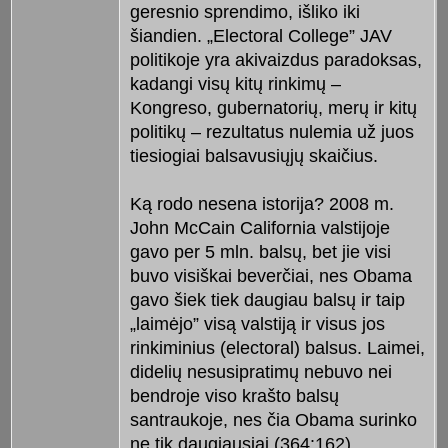
geresnio sprendimo, išliko iki
šiandien. „Electoral College” JAV
politikoje yra akivaizdus paradoksas,
kadangi visų kitų rinkimų –
Kongreso, gubernatorių, merų ir kitų
politikų – rezultatus nulemia už juos
tiesiogiai balsavusiųjų skaičius.
Ką rodo nesena istorija? 2008 m.
John McCain California valstijoje
gavo per 5 mln. balsų, bet jie visi
buvo visiškai beverčiai, nes Obama
gavo šiek tiek daugiau balsų ir taip
„laimėjo” visą valstiją ir visus jos
rinkiminius (electoral) balsus. Laimei,
didelių nesusipratimų nebuvo nei
bendroje viso krašto balsų
santraukoje, nes čia Obama surinko
ne tik daugiausiai (364:162)