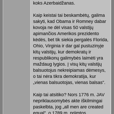
koks Azerbaidžanas.
Kaip keistai tai beskambėtų, galima
sakyti, kad Obama ir Romney dabar
kovoja ne dėl visas 50 valstijų
apimančios Amerikos prezidento
kėdės, bet tik siekia pergalės Florida,
Ohio, Virginia ir dar gal pustuzinyje
kitų valstijų, kur demokratų ir
respublikonų galimybės laimėti yra
maždaug lygios. Į visų kitų valstijų
balsuotojus nekreipiamas dėmesys,
o tai nėra tikra demokratija, kur
„vienas balsuotojas, vienas balsas”.
Kaip tai atsitiko? Nors 1776 m. JAV
nepriklausomybės akte iškilmingai
paskelbta, jog „all men are created
equal”, o 1789 m. priimtos