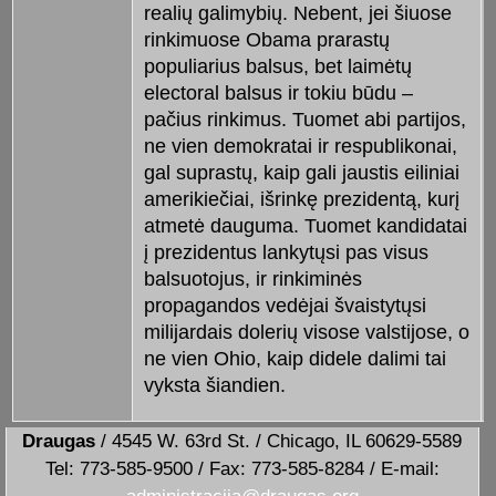
realių galimybių. Nebent, jei šiuose
rinkimuose Obama prarastų
populiarius balsus, bet laimėtų
electoral balsus ir tokiu būdu –
pačius rinkimus. Tuomet abi partijos,
ne vien demokratai ir respublikonai,
gal suprastų, kaip gali jaustis eiliniai
amerikiečiai, išrinkę prezidentą, kurį
atmetė dauguma. Tuomet kandidatai
į prezidentus lankytųsi pas visus
balsuotojus, ir rinkiminės
propagandos vedėjai švaistytųsi
milijardais dolerių visose valstijose, o
ne vien Ohio, kaip didele dalimi tai
vyksta šiandien.
Draugas
/ 4545 W. 63rd St. / Chicago, IL 60629-5589
Tel: 773-585-9500 / Fax: 773-585-8284 / E-mail: