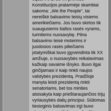
Konstitucijos pratarmėje skambiai
sakoma: „We the People”, tai
nereiškė balsavimo teisių visiems
amerikiečiams. Jos buvo skirtos tik
suaugusiems baltos rasės vyrams,
turintiems nuosavybę. Pilna
balsavimo teisė moterims ir
juodosios rasės piliečiams
įstatymiškai buvo įgyvendinta tik XX
amžiuje, o nuosavybės reikalavimas
kažkaip savaime išnyko. Buvo ilgai
ginčijamasi ir kaip rinkti naujos
valstybės prezidentą. Pradžioje
manyta leisti prezidentą rinkti
senatoriams, bet tos minties
atsisakyta kaip prieštaraujančios trijų
vyriausybės dalių principui. Siūlomas
tiesioginis balsavimas irgi buvo