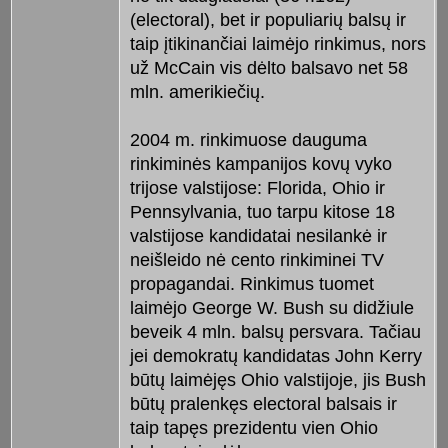
(electoral), bet ir populiarių balsų ir
taip įtikinančiai laimėjo rinkimus, nors
už McCain vis dėlto balsavo net 58
mln. amerikiečių.
2004 m. rinkimuose dauguma
rinkiminės kampanijos kovų vyko
trijose valstijose: Florida, Ohio ir
Pennsylvania, tuo tarpu kitose 18
valstijose kandidatai nesilankė ir
neišleido nė cento rinkiminei TV
propagandai. Rinkimus tuomet
laimėjo George W. Bush su didžiule
beveik 4 mln. balsų persvara. Tačiau
jei demokratų kandidatas John Kerry
būtų laimėjęs Ohio valstijoje, jis Bush
būtų pralenkęs electoral balsais ir
taip tapęs prezidentu vien Ohio