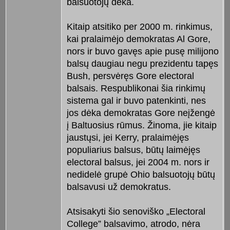
balsuotojų dėka.
Kitaip atsitiko per 2000 m. rinkimus,
kai pralaimėjo demokratas Al Gore,
nors ir buvo gavęs apie pusę milijono
balsų daugiau negu prezidentu tapęs
Bush, persvėręs Gore electoral
balsais. Respublikonai šia rinkimų
sistema gal ir buvo patenkinti, nes
jos dėka demokratas Gore neįžengė
į Baltuosius rūmus. Žinoma, jie kitaip
jaustųsi, jei Kerry, pralaimėjęs
populiarius balsus, būtų laimėjęs
electoral balsus, jei 2004 m. nors ir
nedidelė grupė Ohio balsuotojų būtų
balsavusi už demokratus.
Atsisakyti šio senoviško „Electoral
College” balsavimo, atrodo, nėra