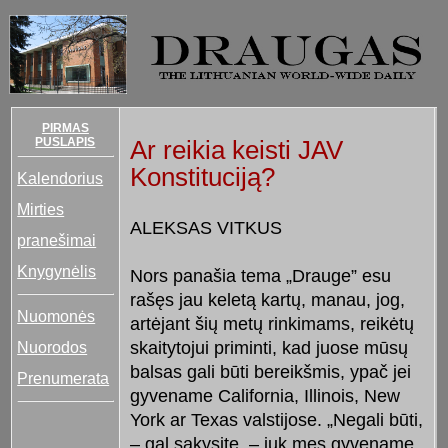
PIRMAS
PUSLAPIS
Ar reikia keisti JAV
Konstituciją?
Kalendorius
Mirties
ALEKSAS VITKUS
pranešimai
Knygynėlis
Nors panašia tema „Drauge” esu
rašęs jau keletą kartų, manau, jog,
Nuomonės
artėjant šių metų rinkimams, reikėtų
Nuorodos
skaitytojui priminti, kad juose mūsų
balsas gali būti bereikšmis, ypač jei
Prenumerata
gyvename California, Illinois, New
York ar Texas valstijose. „Negali būti,
– gal sakysite, – juk mes gyvename