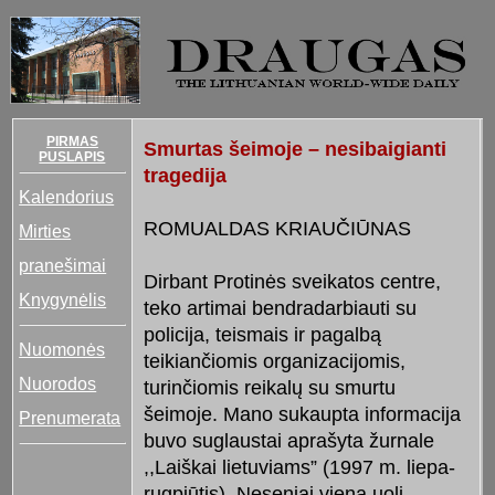
PIRMAS
Smurtas šeimoje – nesibaigianti
PUSLAPIS
tragedija
Kalendorius
ROMUALDAS KRIAUČIŪNAS
Mirties
pranešimai
Dirbant Protinės sveikatos centre,
Knygynėlis
teko artimai bendradarbiauti su
policija, teismais ir pagalbą
Nuomonės
teikiančiomis organizacijomis,
Nuorodos
turinčiomis reikalų su smurtu
šeimoje. Mano sukaupta informacija
Prenumerata
buvo suglaustai aprašyta žurnale
,,Laiškai lietuviams” (1997 m. liepa-
rugpjūtis). Neseniai viena uoli