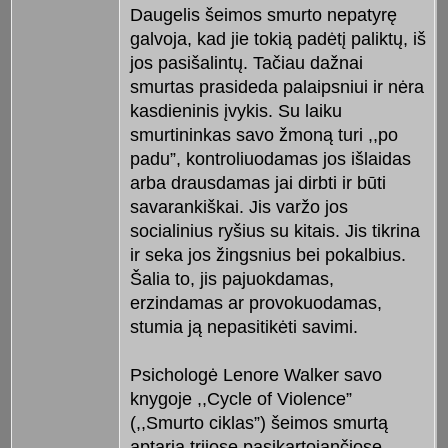
Daugelis šeimos smurto nepatyrę
galvoja, kad jie tokią padėtį paliktų, iš
jos pasišalintų. Tačiau dažnai
smurtas prasideda palaipsniui ir nėra
kasdieninis įvykis. Su laiku
smurtininkas savo žmoną turi ,,po
padu”, kontroliuodamas jos išlaidas
arba drausdamas jai dirbti ir būti
savarankiškai. Jis varžo jos
socialinius ryšius su kitais. Jis tikrina
ir seka jos žingsnius bei pokalbius.
Šalia to, jis pajuokdamas,
erzindamas ar provokuodamas,
stumia ją nepasitikėti savimi.
Psichologė Lenore Walker savo
knygoje ,,Cycle of Violence”
(,,Smurto ciklas”) šeimos smurtą
aptaria trijose pasikartojančiose