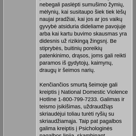
nebegali paslėpti sumušimo žymių,
mėlynių, kai susitaupo šiek tiek lėšų
naujai pradžiai, kai jos ar jos vaikų
gyvybė atsiduria dideliame pavojuje
arba kai kartu buvimo skausmas yra
didesnis už rizikingą žingsnį. Be
stiprybės, buitinių poreikių
patenkinimo, drąsos, joms gali reikti
paramos iš gydytojų, kaimynų,
draugų ir šeimos narių.
Kenčiančios smurtą šeimoje gali
kreiptis į National Domestic Violence
Hotline 1-800-799-7233. Galimas ir
teismo įsikišimas, uždraudžiąs
skriaudėjui toliau turėti ryšių su
skriaudžiamąja. Taip pat pagalbos
galima kreiptis į Psichologinės
pagalbos liniją, skambinant