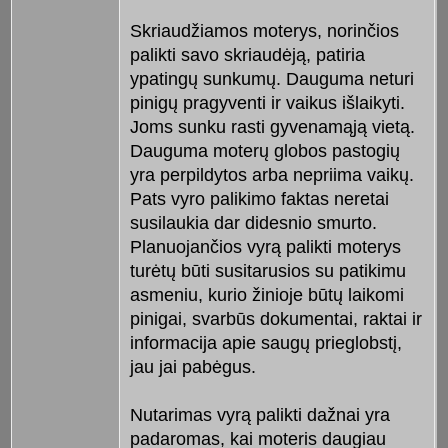
Skriaudžiamos moterys, norinčios
palikti savo skriaudėją, patiria
ypatingų sunkumų. Dauguma neturi
pinigų pragyventi ir vaikus išlaikyti.
Joms sunku rasti gyvenamąją vietą.
Dauguma moterų globos pastogių
yra perpildytos arba nepriima vaikų.
Pats vyro palikimo faktas neretai
susilaukia dar didesnio smurto.
Planuojančios vyrą palikti moterys
turėtų būti susitarusios su patikimu
asmeniu, kurio žinioje būtų laikomi
pinigai, svarbūs dokumentai, raktai ir
informacija apie saugų prieglobstį,
jau jai pabėgus.
Nutarimas vyrą palikti dažnai yra
padaromas, kai moteris daugiau