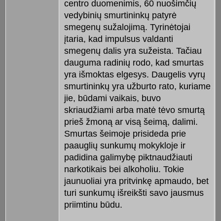
centro duomenimis, 60 nuošimčių
vedybinių smurtininkų patyrė
smegenų sužalojimą. Tyrinėtojai
įtaria, kad impulsus valdanti
smegenų dalis yra sužeista. Tačiau
dauguma radinių rodo, kad smurtas
yra išmoktas elgesys. Daugelis vyrų
smurtininkų yra užburto rato, kuriame
jie, būdami vaikais, buvo
skriaudžiami arba matė tėvo smurtą
prieš žmoną ar visą šeimą, dalimi.
Smurtas šeimoje prisideda prie
paauglių sunkumų mokykloje ir
padidina galimybę piktnaudžiauti
narkotikais bei alkoholiu. Tokie
jaunuoliai yra pritvinkę apmaudo, bet
turi sunkumų išreikšti savo jausmus
priimtinu būdu.