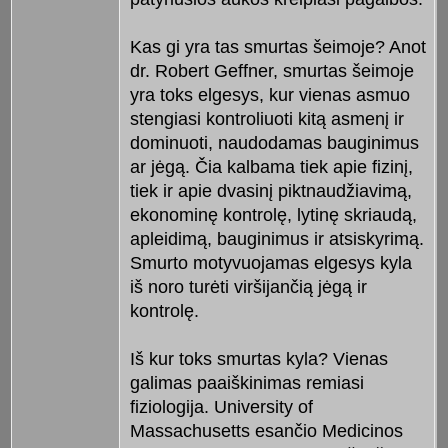
Kas gi yra tas smurtas šeimoje? Anot
dr. Robert Geffner, smurtas šeimoje
yra toks elgesys, kur vienas asmuo
stengiasi kontroliuoti kitą asmenį ir
dominuoti, naudodamas bauginimus
ar jėgą. Čia kalbama tiek apie fizinį,
tiek ir apie dvasinį piktnaudžiavimą,
ekonominę kontrolę, lytinę skriaudą,
apleidimą, bauginimus ir atsiskyrimą.
Smurto motyvuojamas elgesys kyla
iš noro turėti viršijančią jėgą ir
kontrolę.
Iš kur toks smurtas kyla? Vienas
galimas paaiškinimas remiasi
fiziologija. University of
Massachusetts esančio Medicinos