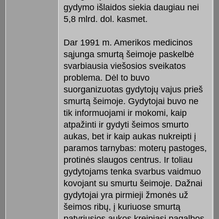
gydymo išlaidos siekia daugiau nei
5,8 mlrd. dol. kasmet.
Dar 1991 m. Amerikos medicinos
sąjunga smurtą šeimoje paskelbė
svarbiausia viešosios sveikatos
problema. Dėl to buvo
suorganizuotas gydytojų vajus prieš
smurtą šeimoje. Gydytojai buvo ne
tik informuojami ir mokomi, kaip
atpažinti ir gydyti šeimos smurto
aukas, bet ir kaip aukas nukreipti į
paramos tarnybas: moterų pastoges,
protinės slaugos centrus. Ir toliau
gydytojams tenka svarbus vaidmuo
kovojant su smurtu šeimoje. Dažnai
gydytojai yra pirmieji žmonės už
šeimos ribų, į kuriuose smurtą
patyriusios aukos kreipiasi pagalbos.