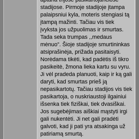
stadijose. Pirmoje stadijoje įtampa
palaipsniui kyla, moteris stengiasi tą
įtampą mažinti. Tačiau vis tiek
įvyksta jos užpuolimas ir smurtas.
Tada seka trumpas ,,medaus
mėnuo”. Šioje stadijoje smurtininkas
atsiprašinėja, prižada pasitaisyti.
Norėdama tikėti, kad padėtis iš tikro
pasikeitė, žmona lieka kartu su vyru.
Ji vėl pradeda planuoti, kaip ir ką gali
daryti, kad smurtas prieš ją
nepasikartotų. Tačiau stadijos vis tiek
pasikartoja, o nuskriaustoji ilgainiui
išsenka tiek fiziškai, tiek dvasiškai.
Jos sugebėjimas aiškiai mąstyti irgi
gali nukentėti. Ji net gali pradėti
galvoti, kad ji pati yra atsakinga už
patiriamą smurtą.