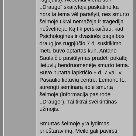
,,Draugo” skaitytoja paskatino ką
nors ta tema vėl parašyti, nes smurto
šeimoje tikrai nemažėja ir tragedija
nešvelnėja. Ką tik perskaičiau, kad
Psichologinės ir dvasinės pagalbos
draugijos rugpjūčio 7 d. susitikimo
metu buvo aptartas kun. Antano
Saulaičio pasiūlymas pradėti pokalbį
lietuvių bendruomenėje smurto tema.
Buvo nutarta lapkričio 5 d. 7 val. v.
Pasaulio lietuvių centre, Lemont, IL,
surengti seminarą apie smurtą
šeimoje (informacija pasirodė
,,Drauge”). Tai tikrai sveikintinas
užmojis.
Smurtas šeimoje yra lydimas
prieštaravimų. Meilė gali pavirsti