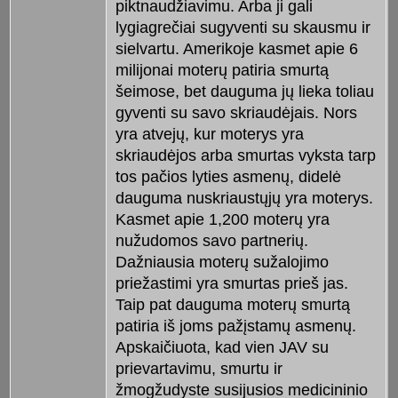
piktnaudžiavimu. Arba ji gali
lygiagrečiai sugyventi su skausmu ir
sielvartu. Amerikoje kasmet apie 6
milijonai moterų patiria smurtą
šeimose, bet dauguma jų lieka toliau
gyventi su savo skriaudėjais. Nors
yra atvejų, kur moterys yra
skriaudėjos arba smurtas vyksta tarp
tos pačios lyties asmenų, didelė
dauguma nuskriaustųjų yra moterys.
Kasmet apie 1,200 moterų yra
nužudomos savo partnerių.
Dažniausia moterų sužalojimo
priežastimi yra smurtas prieš jas.
Taip pat dauguma moterų smurtą
patiria iš joms pažįstamų asmenų.
Apskaičiuota, kad vien JAV su
prievartavimu, smurtu ir
žmogžudyste susijusios medicininio