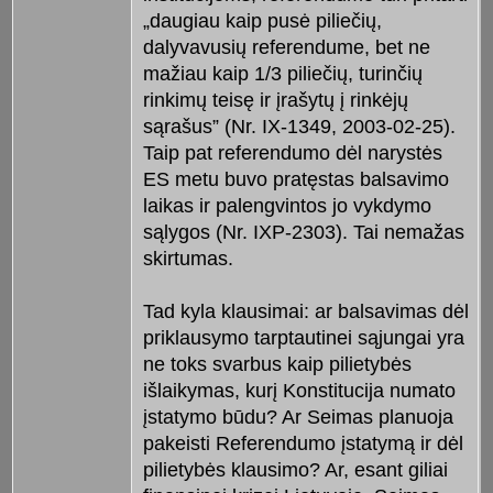
„daugiau kaip pusė piliečių,
dalyvavusių referendume, bet ne
mažiau kaip 1/3 piliečių, turinčių
rinkimų teisę ir įrašytų į rinkėjų
sąrašus” (Nr. IX-1349, 2003-02-25).
Taip pat referendumo dėl narystės
ES metu buvo pratęstas balsavimo
laikas ir palengvintos jo vykdymo
sąlygos (Nr. IXP-2303). Tai nemažas
skirtumas.
Tad kyla klausimai: ar balsavimas dėl
priklausymo tarptautinei sąjungai yra
ne toks svarbus kaip pilietybės
išlaikymas, kurį Konstitucija numato
įstatymo būdu? Ar Seimas planuoja
pakeisti Referendumo įstatymą ir dėl
pilietybės klausimo? Ar, esant giliai