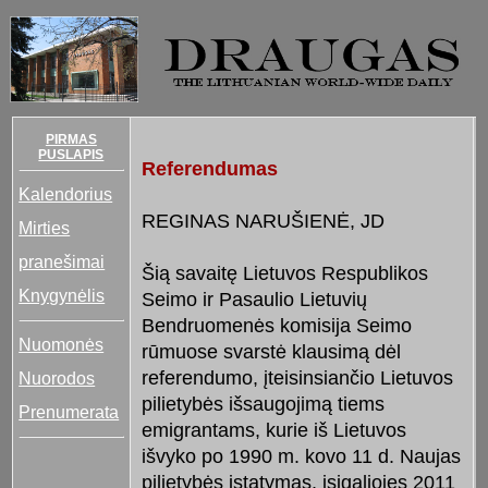
PIRMAS
PUSLAPIS
Referendumas
Kalendorius
REGINAS NARUŠIENĖ, JD
Mirties
pranešimai
Šią savaitę Lietuvos Respublikos
Knygynėlis
Seimo ir Pasaulio Lietuvių
Bendruomenės komisija Seimo
Nuomonės
rūmuose svarstė klausimą dėl
referendumo, įteisinsiančio Lietuvos
Nuorodos
pilietybės išsaugojimą tiems
Prenumerata
emigrantams, kurie iš Lietuvos
išvyko po 1990 m. kovo 11 d. Naujas
pilietybės įstatymas, įsigaliojęs 2011