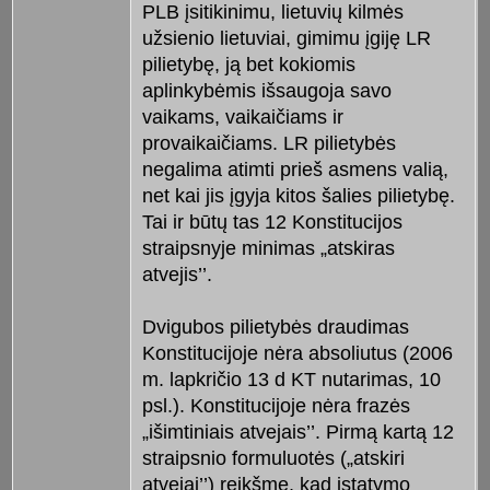
PLB įsitikinimu, lietuvių kilmės
užsienio lietuviai, gimimu įgiję LR
pilietybę, ją bet kokiomis
aplinkybėmis išsaugoja savo
vaikams, vaikaičiams ir
provaikaičiams. LR pilietybės
negalima atimti prieš asmens valią,
net kai jis įgyja kitos šalies pilietybę.
Tai ir būtų tas 12 Konstitucijos
straipsnyje minimas „atskiras
atvejis’’.
Dvigubos pilietybės draudimas
Konstitucijoje nėra absoliutus (2006
m. lapkričio 13 d KT nutarimas, 10
psl.). Konstitucijoje nėra frazės
„išimtiniais atvejais’’. Pirmą kartą 12
straipsnio formuluotės („atskiri
atvejai’’) reikšmę, kad įstatymo