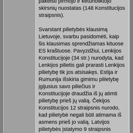
pakeisti pirmojo ir keturioliktojo
skirsnių nuostatas (148 Konstitucijos
straipsnis).
Svarstant pilietybės klausimą
Lietuvoje, svarbu pasidomėti, kaip
šis klausimas sprendžiamas kituose
ES kraštuose. Pavyzdžiui, Lenkijos
Konstitucijoje (34 str.) nurodyta, kad
Lenkijos pilietis gali prarasti Lenkijos
pilietybę tik jos atsisakęs. Estija ir
Rumunija išskiria gimimu pilietybę
įgijusius savo piliečius ir
Konstitucijoje draudžia iš jų atimti
pilietybę prieš jų valią. Čekijos
Konstitucijos 12 straipsnis nurodo,
kad pilietybė negali būti atimama iš
asmens prieš jo valią. Latvijos
pilietybės įstatymo 9 straipsnis