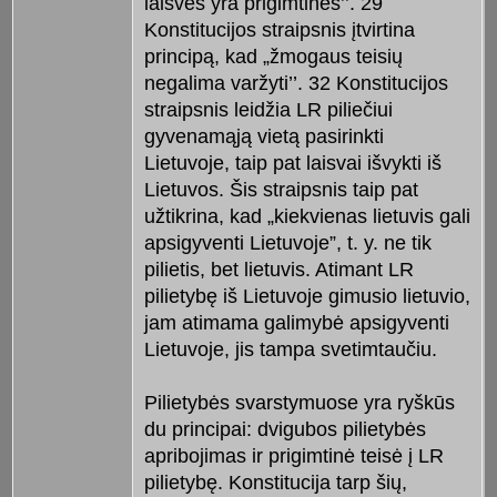
laisvės yra prigimtinės’’. 29
Konstitucijos straipsnis įtvirtina
principą, kad „žmogaus teisių
negalima varžyti’’. 32 Konstitucijos
straipsnis leidžia LR piliečiui
gyvenamąją vietą pasirinkti
Lietuvoje, taip pat laisvai išvykti iš
Lietuvos. Šis straipsnis taip pat
užtikrina, kad „kiekvienas lietuvis gali
apsigyventi Lietuvoje”, t. y. ne tik
pilietis, bet lietuvis. Atimant LR
pilietybę iš Lietuvoje gimusio lietuvio,
jam atimama galimybė apsigyventi
Lietuvoje, jis tampa svetimtaučiu.
Pilietybės svarstymuose yra ryškūs
du principai: dvigubos pilietybės
apribojimas ir prigimtinė teisė į LR
pilietybę. Konstitucija tarp šių,