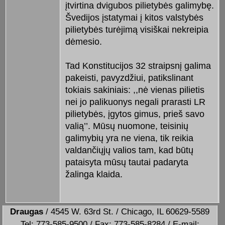
įtvirtina dvigubos pilietybės galimybę.
Švedijos įstatymai į kitos valstybės
pilietybės turėjimą visiškai nekreipia
dėmesio.
Tad Konstitucijos 32 straipsnį galima
pakeisti, pavyzdžiui, patikslinant
tokiais sakiniais: ,,nė vienas pilietis
nei jo palikuonys negali prarasti LR
pilietybės, įgytos gimus, prieš savo
valią’’. Mūsų nuomone, teisinių
galimybių yra ne viena, tik reikia
valdančiųjų valios tam, kad būtų
pataisyta mūsų tautai padaryta
žalinga klaida.
Draugas
/ 4545 W. 63rd St. / Chicago, IL 60629-5589
Tel: 773-585-9500 / Fax: 773-585-8284 / E-mail: