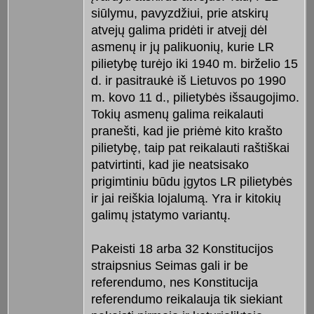
siūlymu, pavyzdžiui, prie atskirų
atvejų galima pridėti ir atvejį dėl
asmenų ir jų palikuonių, kurie LR
pilietybę turėjo iki 1940 m. birželio 15
d. ir pasitraukė iš Lietuvos po 1990
m. kovo 11 d., pilietybės išsaugojimo.
Tokių asmenų galima reikalauti
pranešti, kad jie priėmė kito krašto
pilietybę, taip pat reikalauti raštiškai
patvirtinti, kad jie neatsisako
prigimtiniu būdu įgytos LR pilietybės
ir jai reiškia lojalumą. Yra ir kitokių
galimų įstatymo variantų.
Pakeisti 18 arba 32 Konstitucijos
straipsnius Seimas gali ir be
referendumo, nes Konstitucija
referendumo reikalauja tik siekiant