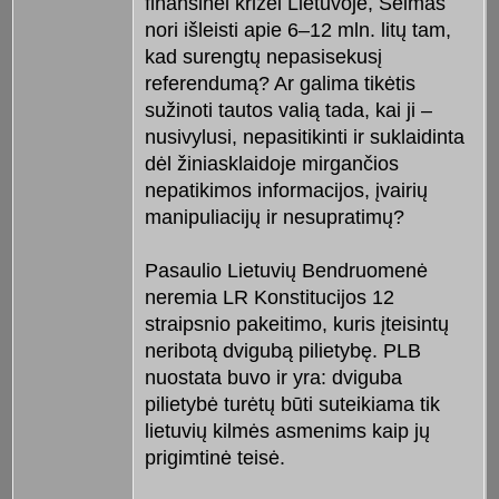
finansinei krizei Lietuvoje, Seimas
nori išleisti apie 6–12 mln. litų tam,
kad surengtų nepasisekusį
referendumą? Ar galima tikėtis
sužinoti tautos valią tada, kai ji –
nusivylusi, nepasitikinti ir suklaidinta
dėl žiniasklaidoje mirgančios
nepatikimos informacijos, įvairių
manipuliacijų ir nesupratimų?
Pasaulio Lietuvių Bendruomenė
neremia LR Konstitucijos 12
straipsnio pakeitimo, kuris įteisintų
neribotą dvigubą pilietybę. PLB
nuostata buvo ir yra: dviguba
pilietybė turėtų būti suteikiama tik
lietuvių kilmės asmenims kaip jų
prigimtinė teisė.