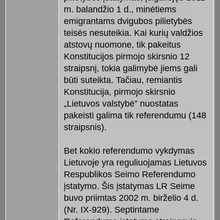
m. balandžio 1 d., minėtiems
emigrantams dvigubos pilietybės
teisės nesuteikia. Kai kurių valdžios
atstovų nuomone, tik pakeitus
Konstitucijos pirmojo skirsnio 12
straipsnį, tokia galimybė jiems gali
būti suteikta. Tačiau, remiantis
Konstitucija, pirmojo skirsnio
„Lietuvos valstybė” nuostatas
pakeisti galima tik referendumu (148
straipsnis).
Bet kokio referendumo vykdymas
Lietuvoje yra reguliuojamas Lietuvos
Respublikos Seimo Referendumo
įstatymo. Šis įstatymas LR Seime
buvo priimtas 2002 m. birželio 4 d.
(Nr. IX-929). Septintame