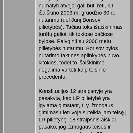
numatyti atvejai gali būti reti, KT
išaiškino 2003 m. gruodžio 30 d.
nutarimu (dėl Jurij Borisov
pilietybės). Tačiau toks išaiškinimas
turėtų galioti tik tokiose pačiose
bylose. Palyginti su 2006 metų
pilietybės nutarimu, Borisov bylos
nutarimo faktinės aplinkybės buvo
kitokios, todėl to išaiškinimo
negalima vartoti kaip teisinio
precedento.
Konstitucijos 12 straipsnyje yra
pasakyta, kad LR pilietybė yra
įgyjama gimstant, t. y. žmogaus
gimimas Lietuvoje suteikia jam teisę į
LR pilietybę. 18 straipsnis aiškiai
pasako, jog „žmogaus teisės ir