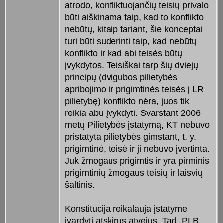
atrodo, konfliktuojančių teisių privalo
būti aiškinama taip, kad to konflikto
nebūtų, kitaip tariant, šie konceptai
turi būti suderinti taip, kad nebūtų
konflikto ir kad abi teisės būtų
įvykdytos. Teisiškai tarp šių dviejų
principų (dvigubos pilietybės
apribojimo ir prigimtinės teisės į LR
pilietybę) konflikto nėra, juos tik
reikia abu įvykdyti. Svarstant 2006
metų Pilietybės įstatymą, KT nebuvo
pristatyta pilietybės gimstant, t. y.
prigimtinė, teisė ir ji nebuvo įvertinta.
Juk žmogaus prigimtis ir yra pirminis
prigimtinių žmogaus teisių ir laisvių
šaltinis.
Konstitucija reikalauja įstatyme
įvardyti atskirus atvejus. Tad, PLB