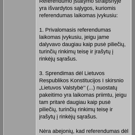
Referendumo įstatymo straipsnyje
yra išvardytos sąlygos, kuriomis
referendumas laikomas įvykusiu:
1. Privalomasis referendumas
laikomas įvykusiu, jeigu jame
dalyvavo daugiau kaip pusė piliečių,
turinčių rinkimų teisę ir įrašytų į
rinkėjų sąrašus.
3. Sprendimas dėl Lietuvos
Respublikos Konstitucijos I skirsnio
„Lietuvos Valstybė’’ (...) nuostatų
pakeitimo yra laikomas priimtu, jeigu
tam pritarė daugiau kaip pusė
piliečių, turinčių rinkimų teisę ir
įrašytų į rinkėjų sąrašus.
Nėra abejonių, kad referendumas dėl