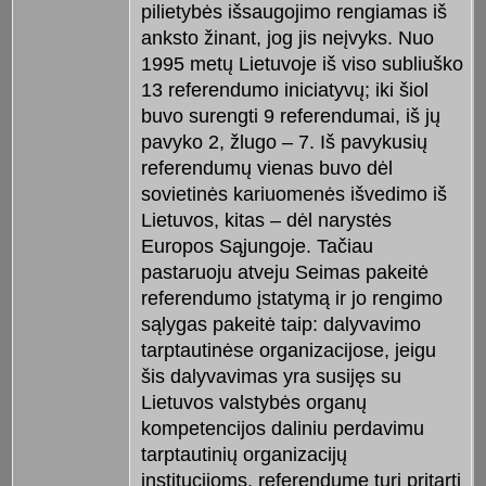
pilietybės išsaugojimo rengiamas iš
anksto žinant, jog jis neįvyks. Nuo
1995 metų Lietuvoje iš viso subliuško
13 referendumo iniciatyvų; iki šiol
buvo surengti 9 referendumai, iš jų
pavyko 2, žlugo – 7. Iš pavykusių
referendumų vienas buvo dėl
sovietinės kariuomenės išvedimo iš
Lietuvos, kitas – dėl narystės
Europos Sąjungoje. Tačiau
pastaruoju atveju Seimas pakeitė
referendumo įstatymą ir jo rengimo
sąlygas pakeitė taip: dalyvavimo
tarptautinėse organizacijose, jeigu
šis dalyvavimas yra susijęs su
Lietuvos valstybės organų
kompetencijos daliniu perdavimu
tarptautinių organizacijų
institucijoms, referendume turi pritarti