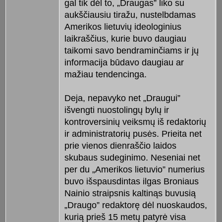
gal tik dėl to, „Draugas” liko su
aukščiausiu tiražu, nustelbdamas
Amerikos lietuvių ideologinius
laikraščius, kurie buvo daugiau
taikomi savo bendraminčiams ir jų
informacija būdavo daugiau ar
mažiau tendencinga.
Deja, nepavyko net „Draugui”
išvengti nuostolingų bylų ir
kontroversinių veiksmų iš redaktorių
ir administratorių pusės. Prieita net
prie vienos dienraščio laidos
skubaus sudeginimo. Neseniai net
per du „Amerikos lietuvio” numerius
buvo išspausdintas ilgas Broniaus
Nainio straipsnis kaltinąs buvusią
„Draugo” redaktorę dėl nuoskaudos,
kurią prieš 15 metų patyrė visa