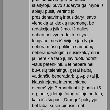
skaitytojui buvo sudaryta galimybė iš
abiejų pusių vertinti jo
prezidentavimą ir susidaryti savo
vienokią ar kitokią nuomonę, be
redakcijos įsikišimo. Iš dalies,
dabartinei vyr. redaktorei yra
lengviau, nes išeivijoje jau lyg ir
nebėra mūsų politinių sambūrių,
nebėra ideologinių susiskaldymų ir
jai nereikia tarp jų laviruoti, norint
visus patenkinti. Bet nebėra nei
buvusių talentingų, gerai kalbą
valdančių bendradarbių. Apie tai ji,
klausinėjama internetiniame
dienraštyje Bernardinai.lt (spalio 15
d.), beje, įdėtoje fotografijoje ne taip,
kaip išsišiepusi „Draugo” pokylyje,
bet labai susirūpinusiu, net,