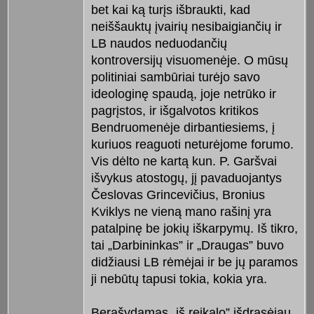
bet kai ką turįs išbraukti, kad
neiššauktų įvairių nesibaigiančių ir
LB naudos neduodančių
kontroversijų visuomenėje. O mūsų
politiniai sambūriai turėjo savo
ideologinę spaudą, joje netrūko ir
pagrįstos, ir išgalvotos kritikos
Bendruomenėje dirbantiesiems, į
kuriuos reaguoti neturėjome forumo.
Vis dėlto ne kartą kun. P. Garšvai
išvykus atostogų, jį pavaduojantys
Česlovas Grincevičius, Bronius
Kviklys ne vieną mano rašinį yra
patalpinę be jokių iškarpymų. Iš tikro,
tai „Darbininkas” ir „Draugas” buvo
didžiausi LB rėmėjai ir be jų paramos
ji nebūtų tapusi tokia, kokia yra.
Berašydamas „iš reikalo” išdrąsėjau