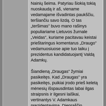
Nainių šeima. Patyriau šiokią tokią
nuoskaudą ir aš, viename
vedamajame išvadintas paukščiu,
teršiančiu savo lizdą. O tas
„teršimas” buvo mano rašinys
populiariame Lietuvos žurnale
„Veidas”, kuriame pacitavau keistai
prieštaringus komentarus „Draugo”
vedamuosiuose apie tuo laiku į
prezidentus kandidatuojantį Valdą
Adamkų.
Šiandieną „Draugas” žymiai
pasikeitęs. Kad „Draugas” yra
pasikeitęs, puikiai įrodo prieš keletą
mėnesių išspausdintas labai ilgas
straipsnis ir ilgesni laiškai,
vertinantys V. Adamkaus
prezidentavimą. Dienraščio