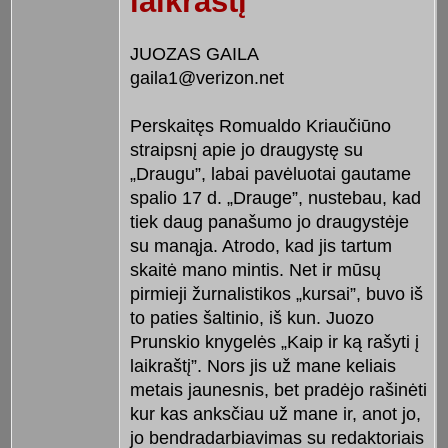
laikraštį
JUOZAS GAILA
gaila1@verizon.net
Perskaitęs Romualdo Kriaučiūno
straipsnį apie jo draugystę su
„Draugu”, labai pavėluotai gautame
spalio 17 d. „Drauge”, nustebau, kad
tiek daug panašumo jo draugystėje
su manąja. Atrodo, kad jis tartum
skaitė mano mintis. Net ir mūsų
pirmieji žurnalistikos „kursai”, buvo iš
to paties šaltinio, iš kun. Juozo
Prunskio knygelės „Kaip ir ką rašyti į
laikraštį”. Nors jis už mane keliais
metais jaunesnis, bet pradėjo rašinėti
kur kas anksčiau už mane ir, anot jo,
jo bendradarbiavimas su redaktoriais