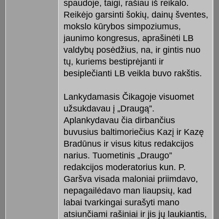
spaudoje, taigi, rašiau iš reikalo.
Reikėjo garsinti šokių, dainų šventes,
mokslo kūrybos simpoziumus,
jaunimo kongresus, aprašinėti LB
valdybų posėdžius, na, ir gintis nuo
tų, kuriems bestiprėjanti ir
besiplečianti LB veikla buvo rakštis.
Lankydamasis Čikagoje visuomet
užsukdavau į „Draugą”.
Aplankydavau čia dirbančius
buvusius baltimoriečius Kazį ir Kazę
Bradūnus ir visus kitus redakcijos
narius. Tuometinis „Draugo”
redakcijos moderatorius kun. P.
Garšva visada maloniai priimdavo,
nepagailėdavo man liaupsių, kad
labai tvarkingai surašyti mano
atsiunčiami rašiniai ir jis jų laukiantis,