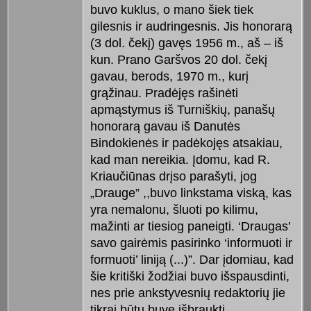
buvo kuklus, o mano šiek tiek
gilesnis ir audringesnis. Jis honorarą
(3 dol. čekį) gavęs 1956 m., aš – iš
kun. Prano Garšvos 20 dol. čekį
gavau, berods, 1970 m., kurį
grąžinau. Pradėjęs rašinėti
apmąstymus iš Turniškių, panašų
honorarą gavau iš Danutės
Bindokienės ir padėkojęs atsakiau,
kad man nereikia. Įdomu, kad R.
Kriaučiūnas drįso parašyti, jog
„Drauge” ,,buvo linkstama viską, kas
yra nemalonu, šluoti po kilimu,
mažinti ar tiesiog paneigti. ‘Draugas’
savo gairėmis pasirinko ‘informuoti ir
formuoti’ liniją (...)”. Dar įdomiau, kad
šie kritiški žodžiai buvo išspausdinti,
nes prie ankstyvesnių redaktorių jie
tikrai būtų buvę išbraukti.