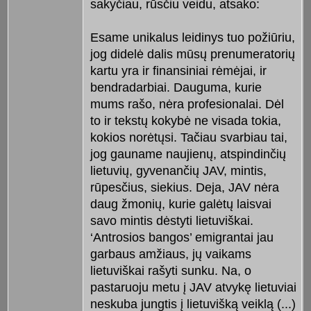
sakyčiau, rūsčiu veidu, atsako:
Esame unikalus leidinys tuo požiūriu,
jog didelė dalis mūsų prenumeratorių
kartu yra ir finansiniai rėmėjai, ir
bendradarbiai. Dauguma, kurie
mums rašo, nėra profesionalai. Dėl
to ir tekstų kokybė ne visada tokia,
kokios norėtųsi. Tačiau svarbiau tai,
jog gauname naujienų, atspindinčių
lietuvių, gyvenančių JAV, mintis,
rūpesčius, siekius. Deja, JAV nėra
daug žmonių, kurie galėtų laisvai
savo mintis dėstyti lietuviškai.
‘Antrosios bangos’ emigrantai jau
garbaus amžiaus, jų vaikams
lietuviškai rašyti sunku. Na, o
pastaruoju metu į JAV atvykę lietuviai
neskuba jungtis į lietuvišką veiklą (...)