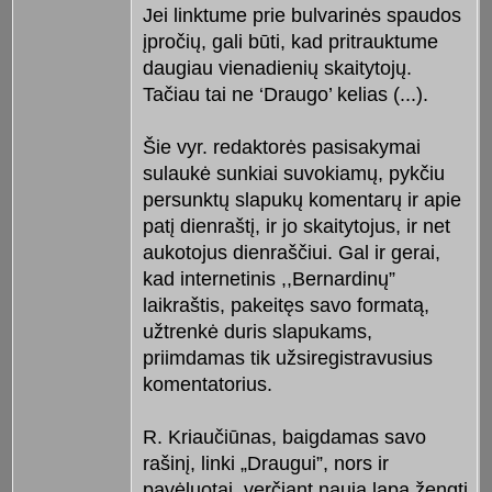
Jei linktume prie bulvarinės spaudos
įpročių, gali būti, kad pritrauktume
daugiau vienadienių skaitytojų.
Tačiau tai ne ‘Draugo’ kelias (...).
Šie vyr. redaktorės pasisakymai
sulaukė sunkiai suvokiamų, pykčiu
persunktų slapukų komentarų ir apie
patį dienraštį, ir jo skaitytojus, ir net
aukotojus dienraščiui. Gal ir gerai,
kad internetinis ,,Bernardinų”
laikraštis, pakeitęs savo formatą,
užtrenkė duris slapukams,
priimdamas tik užsiregistravusius
komentatorius.
R. Kriaučiūnas, baigdamas savo
rašinį, linki „Draugui”, nors ir
pavėluotai, verčiant naują lapą žengti