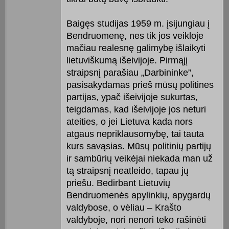
Baigęs studijas 1959 m. įsijungiau į
Bendruomenę, nes tik jos veikloje
mačiau realesnę galimybę išlaikyti
lietuviškumą išeivijoje. Pirmąjį
straipsnį parašiau „Darbininke”,
pasisakydamas prieš mūsų politines
partijas, ypač išeivijoje sukurtas,
teigdamas, kad išeivijoje jos neturi
ateities, o jei Lietuva kada nors
atgaus nepriklausomybę, tai tauta
kurs savąsias. Mūsų politinių partijų
ir sambūrių veikėjai niekada man už
tą straipsnį neatleido, tapau jų
priešu. Bedirbant Lietuvių
Bendruomenės apylinkių, apygardų
valdybose, o vėliau – Krašto
valdyboje, nori nenori teko rašinėti