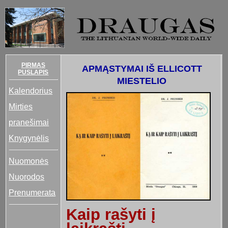
PIRMAS
APMĄSTYMAI IŠ ELLICOTT
PUSLAPIS
MIESTELIO
Kalendorius
Mirties
pranešimai
Knygynėlis
Nuomonės
Nuorodos
Prenumerata
Kaip rašyti į