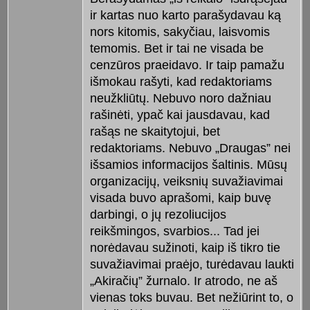
ir kartas nuo karto parašydavau ką
nors kitomis, sakyčiau, laisvomis
temomis. Bet ir tai ne visada be
cenzūros praeidavo. Ir taip pamažu
išmokau rašyti, kad redaktoriams
neužkliūtų. Nebuvo noro dažniau
rašinėti, ypač kai jausdavau, kad
rašąs ne skaitytojui, bet
redaktoriams. Nebuvo „Draugas” nei
išsamios informacijos šaltinis. Mūsų
organizacijų, veiksnių suvažiavimai
visada buvo aprašomi, kaip buvę
darbingi, o jų rezoliucijos
reikšmingos, svarbios... Tad jei
norėdavau sužinoti, kaip iš tikro tie
suvažiavimai praėjo, turėdavau laukti
„Akiračių” žurnalo. Ir atrodo, ne aš
vienas toks buvau. Bet nežiūrint to, o