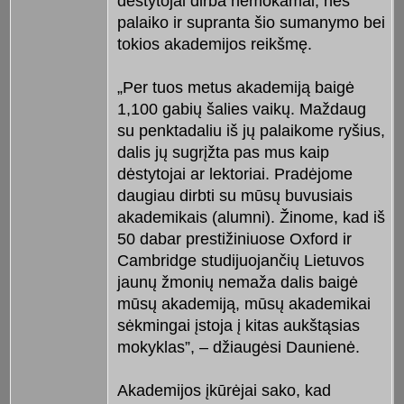
dėstytojai dirba nemokamai, nes
palaiko ir supranta šio sumanymo bei
tokios akademijos reikšmę.
„Per tuos metus akademiją baigė
1,100 gabių šalies vaikų. Maždaug
su penktadaliu iš jų palaikome ryšius,
dalis jų sugrįžta pas mus kaip
dėstytojai ar lektoriai. Pradėjome
daugiau dirbti su mūsų buvusiais
akademikais (alumni). Žinome, kad iš
50 dabar prestižiniuose Oxford ir
Cambridge studijuojančių Lietuvos
jaunų žmonių nemaža dalis baigė
mūsų akademiją, mūsų akademikai
sėkmingai įstoja į kitas aukštąsias
mokyklas”, – džiaugėsi Daunienė.
Akademijos įkūrėjai sako, kad