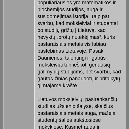
populiariausios yra matematikos ir
biochemijos studijos, auga ir
susidomėjimas istorija. Taip pat
svarbu, kad moksleiviai ir studentai
po studijų grįžtų į Lietuvą, kad
nevyktų „protų nutekėjimas”, kuris
pastaraisiais metais vis labiau
pastebimas Lietuvoje. Pasak
Daunienės, talentingi ir gabūs
moksleiviai turi ieškoti geriausių
galimybių studijoms, bet svarbu, kad
gautas žinias panaudotų ir pritaikytų
gimtajame krašte.
Lietuvos moksleivių, pasirenkančių
studijas užsienio šalyse, skaičius
pastaraisiais metais auga, mažėja
studentų šalies aukštosiose
mokyklose. Kasmet auga ir