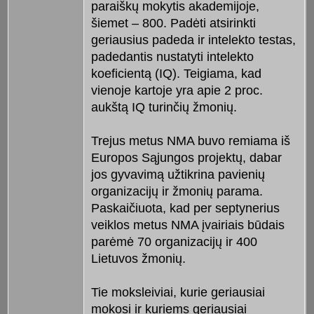
paraiškų mokytis akademijoje,
šiemet – 800. Padėti atsirinkti
geriausius padeda ir intelekto testas,
padedantis nustatyti intelekto
koeficientą (IQ). Teigiama, kad
vienoje kartoje yra apie 2 proc.
aukštą IQ turinčių žmonių.
Trejus metus NMA buvo remiama iš
Europos Sąjungos projektų, dabar
jos gyvavimą užtikrina pavienių
organizacijų ir žmonių parama.
Paskaičiuota, kad per septynerius
veiklos metus NMA įvairiais būdais
parėmė 70 organizacijų ir 400
Lietuvos žmonių.
Tie moksleiviai, kurie geriausiai
mokosi ir kuriems geriausiai