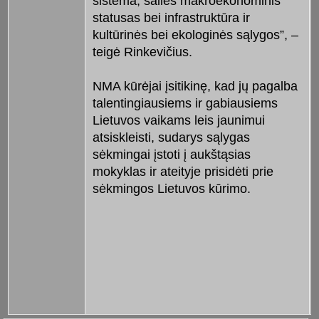
sistema, šalies makroekonominis
statusas bei infrastruktūra ir
kultūrinės bei ekologinės sąlygos”, –
teigė Rinkevičius.
NMA kūrėjai įsitikinę, kad jų pagalba
talentingiausiems ir gabiausiems
Lietuvos vaikams leis jaunimui
atsiskleisti, sudarys sąlygas
sėkmingai įstoti į aukštąsias
mokyklas ir ateityje prisidėti prie
sėkmingos Lietuvos kūrimo.