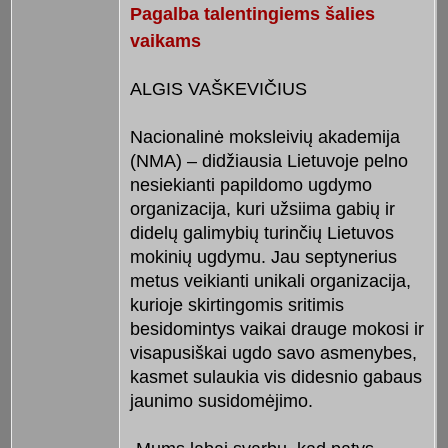
Pagalba talentingiems šalies
vaikams
ALGIS VAŠKEVIČIUS
Nacionalinė moksleivių akademija
(NMA) – didžiausia Lietuvoje pelno
nesiekianti papildomo ugdymo
organizacija, kuri užsiima gabių ir
didelų galimybių turinčių Lietuvos
mokinių ugdymu. Jau septynerius
metus veikianti unikali organizacija,
kurioje skirtingomis sritimis
besidomintys vaikai drauge mokosi ir
visapusiškai ugdo savo asmenybes,
kasmet sulaukia vis didesnio gabaus
jaunimo susidomėjimo.