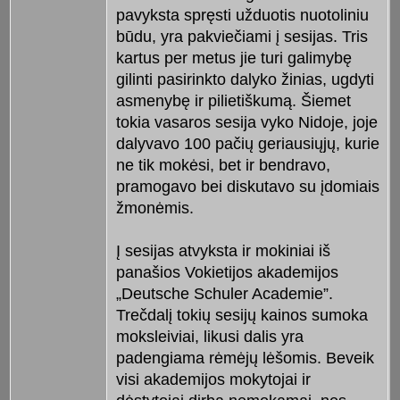
pavyksta spręsti užduotis nuotoliniu
būdu, yra pakviečiami į sesijas. Tris
kartus per metus jie turi galimybę
gilinti pasirinkto dalyko žinias, ugdyti
asmenybę ir pilietiškumą. Šiemet
tokia vasaros sesija vyko Nidoje, joje
dalyvavo 100 pačių geriausiųjų, kurie
ne tik mokėsi, bet ir bendravo,
pramogavo bei diskutavo su įdomiais
žmonėmis.
Į sesijas atvyksta ir mokiniai iš
panašios Vokietijos akademijos
„Deutsche Schuler Academie”.
Trečdalį tokių sesijų kainos sumoka
moksleiviai, likusi dalis yra
padengiama rėmėjų lėšomis. Beveik
visi akademijos mokytojai ir