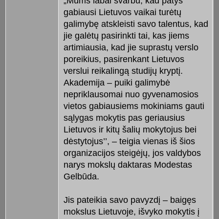
„Mums labai svarbu, kad patys
gabiausi Lietuvos vaikai turėtų
galimybę atskleisti savo talentus, kad
jie galėtų pasirinkti tai, kas jiems
artimiausia, kad jie suprastų verslo
poreikius, pasirenkant Lietuvos
verslui reikalingą studijų kryptį.
Akademija – puiki galimybė
nepriklausomai nuo gyvenamosios
vietos gabiausiems mokiniams gauti
sąlygas mokytis pas geriausius
Lietuvos ir kitų šalių mokytojus bei
dėstytojus’’, – teigia vienas iš šios
organizacijos steigėjų, jos valdybos
narys mokslų daktaras Modestas
Gelbūda.
Jis pateikia savo pavyzdį – baigęs
mokslus Lietuvoje, išvyko mokytis į