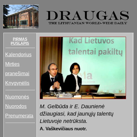
PIRMAS
PUSLAPIS
Kalendorius
Mirties
pranešimai
Knygynėlis
Nuomonės
M. Gelbūda ir E. Daunienė
Nuorodos
džiaugiasi, kad jaunųjų talentų
Prenumerata
Lietuvoje netrūksta.
A. Vaškevičiaus nuotr.