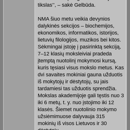
tikslas’’, – sakė Gelbūda.
NMA šiuo metu veikia devynios
dalykinės sekcijos – biochemijos,
ekonomikos, informatikos, istorijos,
lietuvių filologijos, muzikos bei kitos.
Sėkmingai įstoję į pasirinktą sekciją,
7–12 klasių moksleiviai pradeda
įtemptą nuotolinį mokymosi kursą,
kuris tęsiasi visus mokslo metus. Kas
dvi savaites mokiniai gauna užduotis
iš mokytojų ir dėstytojų, su jais
tardamiesi tas užduotis sprendžia.
Mokslas akademijoje gali tęstis nuo 3
iki 6 metų, t. y. nuo įstojimo iki 12
klasės. Šiemet nuotolinio mokymo
užsiėmimuose dalyvauja 315
mokinių iš visos Lietuvos ir 30