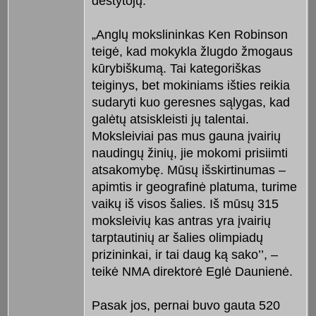
dėstytojų.
„Anglų mokslininkas Ken Robinson
teigė, kad mokykla žlugdo žmogaus
kūrybiškumą. Tai kategoriškas
teiginys, bet mokiniams išties reikia
sudaryti kuo geresnes sąlygas, kad
galėtų atsiskleisti jų talentai.
Moksleiviai pas mus gauna įvairių
naudingų žinių, jie mokomi prisiimti
atsakomybę. Mūsų išskirtinumas –
apimtis ir geografinė platuma, turime
vaikų iš visos šalies. Iš mūsų 315
moksleivių kas antras yra įvairių
tarptautinių ar šalies olimpiadų
prizininkai, ir tai daug ką sako’’, –
teikė NMA direktorė Eglė Daunienė.
Pasak jos, pernai buvo gauta 520