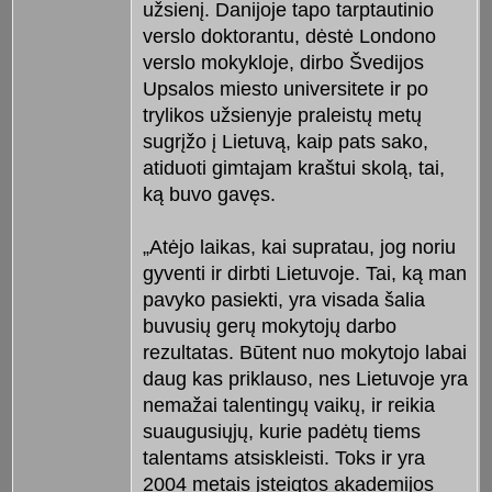
užsienį. Danijoje tapo tarptautinio
verslo doktorantu, dėstė Londono
verslo mokykloje, dirbo Švedijos
Upsalos miesto universitete ir po
trylikos užsienyje praleistų metų
sugrįžo į Lietuvą, kaip pats sako,
atiduoti gimtajam kraštui skolą, tai,
ką buvo gavęs.
„Atėjo laikas, kai supratau, jog noriu
gyventi ir dirbti Lietuvoje. Tai, ką man
pavyko pasiekti, yra visada šalia
buvusių gerų mokytojų darbo
rezultatas. Būtent nuo mokytojo labai
daug kas priklauso, nes Lietuvoje yra
nemažai talentingų vaikų, ir reikia
suaugusiųjų, kurie padėtų tiems
talentams atsiskleisti. Toks ir yra
2004 metais įsteigtos akademijos