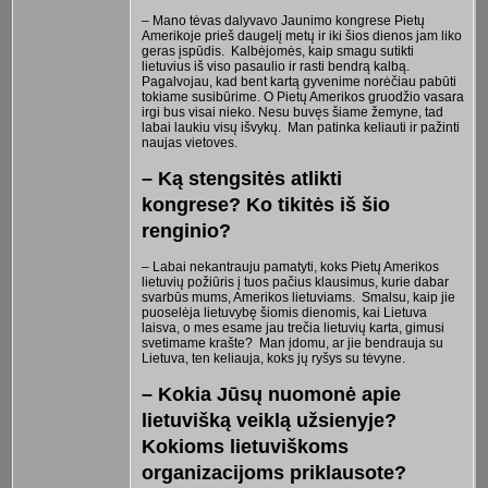
– Mano tėvas dalyvavo Jaunimo kongrese Pietų
Amerikoje prieš daugelį metų ir iki šios dienos jam liko
geras įspūdis. Kalbėjomės, kaip smagu sutikti
lietuvius iš viso pasaulio ir rasti bendrą kalbą.
Pagalvojau, kad bent kartą gyvenime norėčiau pabūti
tokiame susibūrime. O Pietų Amerikos gruodžio vasara
irgi bus visai nieko. Nesu buvęs šiame žemyne, tad
labai laukiu visų išvykų. Man patinka keliauti ir pažinti
naujas vietoves.
– Ką stengsitės atlikti
kongrese? Ko tikitės iš šio
renginio?
– Labai nekantrauju pamatyti, koks Pietų Amerikos
lietuvių požiūris į tuos pačius klausimus, kurie dabar
svarbūs mums, Amerikos lietuviams. Smalsu, kaip jie
puoselėja lietuvybę šiomis dienomis, kai Lietuva
laisva, o mes esame jau trečia lietuvių karta, gimusi
svetimame krašte? Man įdomu, ar jie bendrauja su
Lietuva, ten keliauja, koks jų ryšys su tėvyne.
– Kokia Jūsų nuomonė apie
lietuvišką veiklą užsienyje?
Kokioms lietuviškoms
organizacijoms priklausote?