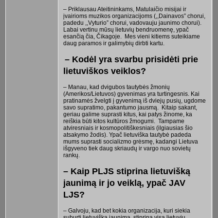
– Priklausau Ateitininkams, Matulaičio misijai ir
įvairioms muzikos organizacijoms (,,Dainavos” chorui,
padedu ,,Vyturio” chorui, vadovauju jaunimo chorui).
Labai vertinu mūsų lietuvių bendruomenę, ypač
esančią čia, Čikagoje. Mes vieni kitiems suteikiame
daug paramos ir galimybių dirbti kartu.
– Kodėl yra svarbu prisidėti prie
lietuviškos veiklos?
– Manau, kad dvigubos tautybės žmonių
(Amerikos/Lietuvos) gyvenimas yra turtingesnis. Kai
pratinamės žvelgti į gyvenimą iš dviejų pusių, ugdome
savo supratimo, pakantumo jausmą. Kitaip sakant,
geriau galime suprasti kitus, kai patys žinome, ka
reiškia būti kitos kultūros žmogumi. Tampame
atviresniais ir kosmopolitiškesniais (ilgiausias šio
atsakymo žodis). Ypač lietuviška tautybė padeda
mums suprasti socializmo grėsmę, kadangi Lietuva
išgyveno tiek daug skriaudų ir vargo nuo sovietų
rankų.
– Kaip PLJS stiprina lietuvišką
jaunimą ir jo veiklą, ypač JAV
LJS?
– Galvoju, kad bet kokia organizacija, kuri siekia
suburti lietuvišką jaunimą, stiprina visą lietuvių