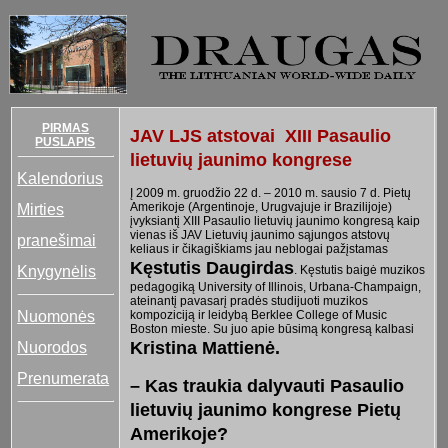
PIRMAS
JAV LJS atstovai XIII Pasaulio
PUSLAPIS
lietuvių jaunimo kongrese
Kalendorius
Į 2009 m. gruodžio 22 d. – 2010 m. sausio 7 d. Pietų
Mirties
Amerikoje (Argentinoje, Urugvajuje ir Brazilijoje)
įvyksiantį XIII Pasaulio lietuvių jaunimo kongresą kaip
vienas iš JAV Lietuvių jaunimo sąjungos atstovų
pranešimai
keliaus ir čikagiškiams jau neblogai pažįstamas
Kęstutis Daugirdas
Knygynėlis
. Kęstutis baigė muzikos
pedagogiką University of Illinois, Urbana-Champaign,
ateinantį pavasarį pradės studijuoti muzikos
Nuomonės
kompoziciją ir leidybą Berklee College of Music
Boston mieste. Su juo apie būsimą kongresą kalbasi
Nuorodos
Kristina Mattienė.
Prenumerata
– Kas traukia dalyvauti Pasaulio
lietuvių jaunimo kongrese Pietų
Amerikoje?