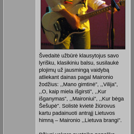
Švedaitė užbūrė klausytojus savo
lyrišku, klasikiniu balsu, susilaukė
plojimų už jausmingą vaidybą
atliekant dainas pagal Maironio
žodžius: ,,Mano gimtinė”, ,,Vilija”,
,,O, kaip miela išgirsti”, ,,Kur
išganymas”, ,,Maironiui”, ,,Kur bėga
Šešupė”. Solistė kvietė žiūrovus
kartu padainuoti antrąjį Lietuvos
himną – Maironio ,,Lietuva brangi”.