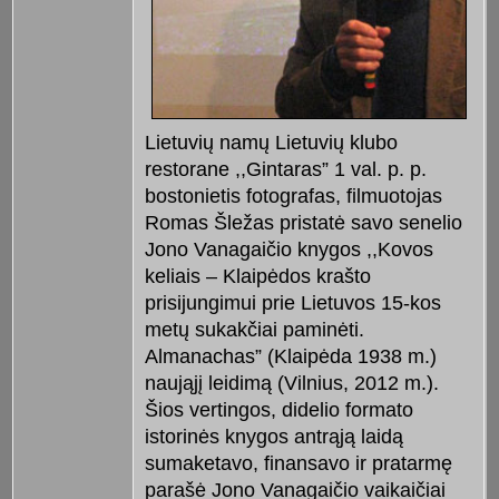
Lietuvių namų Lietuvių klubo
restorane ,,Gintaras” 1 val. p. p.
bostonietis fotografas, filmuotojas
Romas Šležas pristatė savo senelio
Jono Vanagaičio knygos ,,Kovos
keliais – Klaipėdos krašto
prisijungimui prie Lietuvos 15-kos
metų sukakčiai paminėti.
Almanachas” (Klaipėda 1938 m.)
naująjį leidimą (Vilnius, 2012 m.).
Šios vertingos, didelio formato
istorinės knygos antrąją laidą
sumaketavo, finansavo ir pratarmę
parašė Jono Vanagaičio vaikaičiai