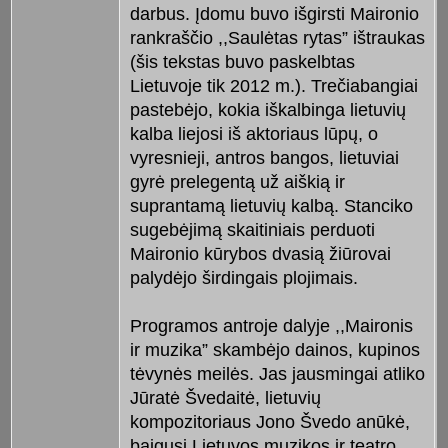
darbus. Įdomu buvo išgirsti Maironio
rankraščio ,,Saulėtas rytas” ištraukas
(šis tekstas buvo paskelbtas
Lietuvoje tik 2012 m.). Trečiabangiai
pastebėjo, kokia iškalbinga lietuvių
kalba liejosi iš aktoriaus lūpų, o
vyresnieji, antros bangos, lietuviai
gyrė prelegentą už aiškią ir
suprantamą lietuvių kalbą. Stanciko
sugebėjimą skaitiniais perduoti
Maironio kūrybos dvasią žiūrovai
palydėjo širdingais plojimais.
Programos antroje dalyje ,,Maironis
ir muzika” skambėjo dainos, kupinos
tėvynės meilės. Jas jausmingai atliko
Jūratė Švedaitė, lietuvių
kompozitoriaus Jono Švedo anūkė,
baigusi Lietuvos muzikos ir teatro