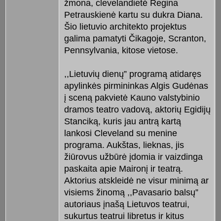
žmona, clevelandietė Regina
Petrauskienė kartu su dukra Diana.
Šio lietuvio architekto projektus
galima pamatyti Čikagoje, Scranton,
Pennsylvania, kitose vietose.
,,Lietuvių dienų” programą atidaręs
apylinkės pirmininkas Algis Gudėnas
į sceną pakvietė Kauno valstybinio
dramos teatro vadovą, aktorių Egidijų
Stanciką, kuris jau antrą kartą
lankosi Cleveland su menine
programa. Aukštas, lieknas, jis
žiūrovus užbūrė įdomia ir vaizdinga
paskaita apie Maironį ir teatrą.
Aktorius atskleidė ne visur minimą ar
visiems žinomą ,,Pavasario balsų”
autoriaus įnašą Lietuvos teatrui,
sukurtus teatrui libretus ir kitus