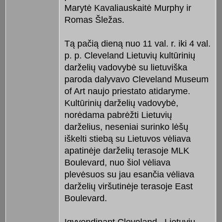
Marytė Kavaliauskaitė Murphy ir
Romas Šležas.
Tą pačią dieną nuo 11 val. r. iki 4 val.
p. p. Cleveland Lietuvių kultūrinių
darželių vadovybė su lietuviška
paroda dalyvavo Cleveland Museum
of Art naujo priestato atidaryme.
Kultūrinių darželių vadovybė,
norėdama pabrėžti Lietuvių
darželius, neseniai surinko lėšų
iškelti stiebą su Lietuvos vėliava
apatinėje darželių terasoje MLK
Boulevard, nuo šiol vėliava
plevėsuos su jau esančia vėliava
darželių viršutinėje terasoje East
Boulevard.