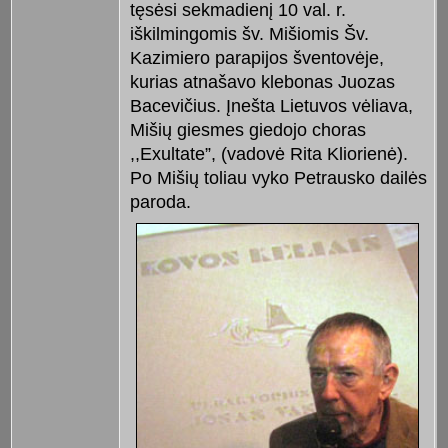
tęsėsi sekmadienį 10 val. r.
iškilmingomis šv. Mišiomis Šv.
Kazimiero parapijos šventovėje,
kurias atnašavo klebonas Juozas
Bacevičius. Įnešta Lietuvos vėliava,
Mišių giesmes giedojo choras
,,Exultate”, (vadovė Rita Kliorienė).
Po Mišių toliau vyko Petrausko dailės
paroda.