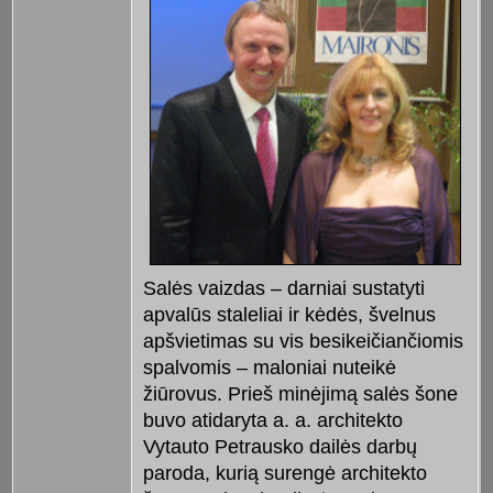
Salės vaizdas – darniai sustatyti
apvalūs staleliai ir kėdės, švelnus
apšvietimas su vis besikeičiančiomis
spalvomis – maloniai nuteikė
žiūrovus. Prieš minėjimą salės šone
buvo atidaryta a. a. architekto
Vytauto Petrausko dailės darbų
paroda, kurią surengė architekto