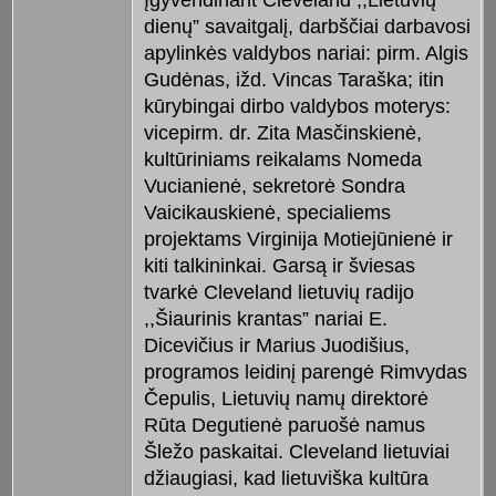
Įgyvendinant Cleveland ,,Lietuvių
dienų” savaitgalį, darbščiai darbavosi
apylinkės valdybos nariai: pirm. Algis
Gudėnas, ižd. Vincas Taraška; itin
kūrybingai dirbo valdybos moterys:
vicepirm. dr. Zita Masčinskienė,
kultūriniams reikalams Nomeda
Vucianienė, sekretorė Sondra
Vaicikauskienė, specialiems
projektams Virginija Motiejūnienė ir
kiti talkininkai. Garsą ir šviesas
tvarkė Cleveland lietuvių radijo
,,Šiaurinis krantas” nariai E.
Dicevičius ir Marius Juodišius,
programos leidinį parengė Rimvydas
Čepulis, Lietuvių namų direktorė
Rūta Degutienė paruošė namus
Šležo paskaitai. Cleveland lietuviai
džiaugiasi, kad lietuviška kultūra