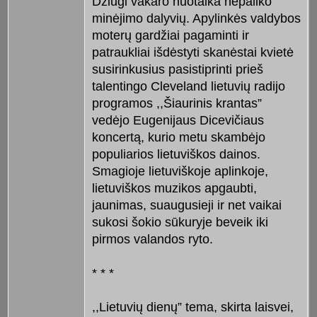
Džiugi vakaro nuotaika nepaliko
minėjimo dalyvių. Apylinkės valdybos
moterų gardžiai pagaminti ir
patraukliai išdėstyti skanėstai kvietė
susirinkusius pasistiprinti prieš
talentingo Cleveland lietuvių radijo
programos ,,Šiaurinis krantas”
vedėjo Eugenijaus Dicevičiaus
koncertą, kurio metu skambėjo
populiarios lietuviškos dainos.
Smagioje lietuviškoje aplinkoje,
lietuviškos muzikos apgaubti,
jaunimas, suaugusieji ir net vaikai
sukosi šokio sūkuryje beveik iki
pirmos valandos ryto.
* * *
,,Lietuvių dienų” tema, skirta laisvei,