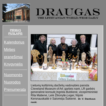
PIRMAS
PUSLAPIS
Kalendorius
Mirties
pranešimai
Knygynėlis
Nuomonės
Nuorodos
Lietuvių kultūrinių darželių vadovybės paroda
Cleveland Museum of Art: garbės narė, LR garbės
Prenumerata
generalinė konsulė Ingrida Bublienė, vicepirmininkė
Rita Matienė, Lelė Žilionytė-Leger, Nijolė
Kersnauskaitė ir Salomėja Šukienė.
Dr. V. Stankaus
nuotr.