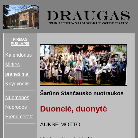
PIRMAS
PUSLAPIS
Kalendorius
Mirties
pranešimai
Knygynėlis
Šarūno Stančausko nuotraukos
Nuomonės
Nuorodos
Duonelė, duonytė
Prenumerata
AUKSĖ MOTTO