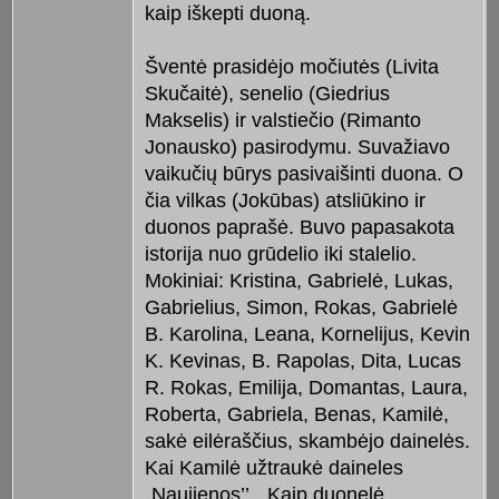
kaip iškepti duoną.
Šventė prasidėjo močiutės (Livita
Skučaitė), senelio (Giedrius
Makselis) ir valstiečio (Rimanto
Jonausko) pasirodymu. Suvažiavo
vaikučių būrys pasivaišinti duona. O
čia vilkas (Jokūbas) atsliūkino ir
duonos paprašė. Buvo papasakota
istorija nuo grūdelio iki stalelio.
Mokiniai: Kristina, Gabrielė, Lukas,
Gabrielius, Simon, Rokas, Gabrielė
B. Karolina, Leana, Kornelijus, Kevin
K. Kevinas, B. Rapolas, Dita, Lucas
R. Rokas, Emilija, Domantas, Laura,
Roberta, Gabriela, Benas, Kamilė,
sakė eilėraščius, skambėjo dainelės.
Kai Kamilė užtraukė daineles
„Naujienos’’, „Kaip duonelė