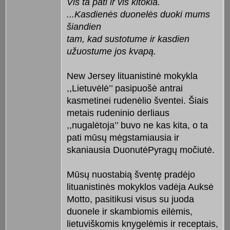
Vis ta pati ir vis kitokia.
...Kasdienės duonelės duoki mums
šiandien
tam, kad sustotume ir kasdien
užuostume jos kvapą.
New Jersey lituanistinė mokykla
,,Lietuvėlė’’ pasipuošė antrai
kasmetinei rudenėlio šventei. Šiais
metais rudeninio derliaus
,,nugalėtoja’’ buvo ne kas kita, o ta
pati mūsų mėgstamiausia ir
skaniausia DuonutėPyragų močiutė.
Mūsų nuostabią šventę pradėjo
lituanistinės mokyklos vadėja Auksė
Motto, pasitikusi visus su juoda
duonele ir skambiomis eilėmis,
lietuviškomis knygelėmis ir receptais,