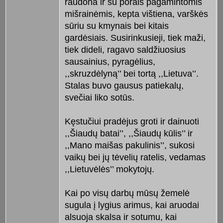
raudona ir su porais pagamintomis
mišrainėmis, kepta vištiena, varškės
sūriu su kmynais bei kitais
gardėsiais. Susirinkusieji, tiek maži,
tiek dideli, ragavo saldžiuosius
sausainius, pyragėlius,
,,skruzdėlyną’’ bei tortą ,,Lietuva’’.
Stalas buvo gausus patiekalų,
svečiai liko sotūs.
Kęstučiui pradėjus groti ir dainuoti
,,Šiaudų batai’’, ,,Šiaudų kūlis’’ ir
,,Mano maišas pakulinis’’, sukosi
vaikų bei jų tėvelių ratelis, vedamas
,,Lietuvėlės’’ mokytojų.
Kai po visų darbų mūsų žemelė
sugula į lygius arimus, kai aruodai
alsuoja skalsa ir sotumu, kai