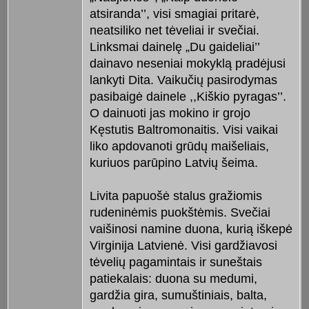
atsiranda’’, visi smagiai pritarė,
neatsiliko net tėveliai ir svečiai.
Linksmai dainelę „Du gaideliai’’
dainavo neseniai mokyklą pradėjusi
lankyti Dita. Vaikučių pasirodymas
pasibaigė dainele ,,Kiškio pyragas’’.
O dainuoti jas mokino ir grojo
Kęstutis Baltromonaitis. Visi vaikai
liko apdovanoti grūdų maišeliais,
kuriuos parūpino Latvių šeima.
Livita papuošė stalus gražiomis
rudeninėmis puokštėmis. Svečiai
vaišinosi namine duona, kurią iškepė
Virginija Latvienė. Visi gardžiavosi
tėvelių pagamintais ir suneštais
patiekalais: duona su medumi,
gardžia gira, sumuštiniais, balta,