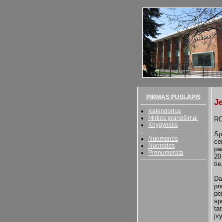
PIRMAS PUSLAPIS
Je
Kalendorius
Mirties pranešimai
R
Knygynėlis
Sp
Nuomonės
ce
Nuorodos
pa
Prenumerata
20
ti
Da
pr
pe
sp
ta
įv