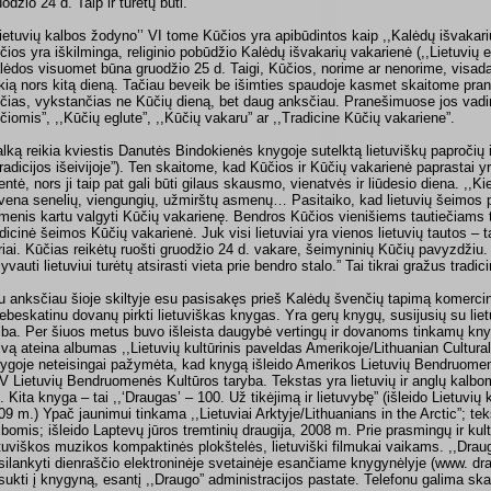
uodžio 24 d. Taip ir turėtų būti.
Lietuvių kalbos žodyno’’ VI tome Kūčios yra apibūdintos kaip ,,Kalėdų išvakari
čios yra iškilminga, religinio pobūdžio Kalėdų išvakarių vakarienė (,,Lietuvių e
lėdos visuomet būna gruodžio 25 d. Taigi, Kūčios, norime ar nenorime, visada
kią nors kitą dieną. Tačiau beveik be išimties spaudoje kasmet skaitome pr
čias, vykstančias ne Kūčių dieną, bet daug anksčiau. Pranešimuose jos vad
čiomis”, ,,Kūčių eglute”, ,,Kūčių vakaru” ar ,,Tradicine Kūčių vakariene”.
talką reikia kviestis Danutės Bindokienės knygoje sutelktą lietuviškų papročių i
 tradicijos išeivijoje”). Ten skaitome, kad Kūčios ir Kūčių vakarienė paprastai
entė, nors ji taip pat gali būti gilaus skausmo, vienatvės ir liūdesio diena. ,,Ki
vena senelių, viengungių, užmirštų asmenų… Pasitaiko, kad lietuvių šeimos p
menis kartu valgyti Kūčių vakarienę. Bendros Kūčios vienišiems tautiečiams tu
adicinė šeimos Kūčių vakarienė. Juk visi lietuviai yra vienos lietuvių tautos –
riai. Kūčias reikėtų ruošti gruodžio 24 d. vakare, šeimyninių Kūčių pavyzdžiu
lyvauti lietuviui turėtų atsirasti vieta prie bendro stalo.” Tai tikrai gražus trad
u anksčiau šioje skiltyje esu pasisakęs prieš Kalėdų švenčių tapimą komerci
 tebeskatinu dovanų pirkti lietuviškas knygas. Yra gerų knygų, susijusių su liet
lba. Per šiuos metus buvo išleista daugybė vertingų ir dovanoms tinkamų knygų
lvą ateina albumas ,,Lietuvių kultūrinis paveldas Amerikoje/Lithuanian Cultura
ygoje neteisingai pažymėta, kad knygą išleido Amerikos Lietuvių Bendruomenė.
V Lietuvių Bendruomenės Kultūros taryba. Tekstas yra lietuvių ir anglų kalbo
ji. Kita knyga – tai ,,‘Draugas’ – 100. Už tikėjimą ir lietuvybę” (išleido Lietuvių
09 m.) Ypač jaunimui tinkama ,,Lietuviai Arktyje/Lithuanians in the Arctic”; teks
lbomis; išleido Laptevų jūros tremtinių draugija, 2008 m. Prie prasmingų ir kult
etuviškos muzikos kompaktinės plokštelės, lietuviški filmukai vaikams. ,,Draug
silankyti dienraščio elektroninėje svetainėje esančiame knygynėlyje (www. dr
sukti į knygyną, esantį ,,Draugo” administracijos pastate. Telefonu galima sk