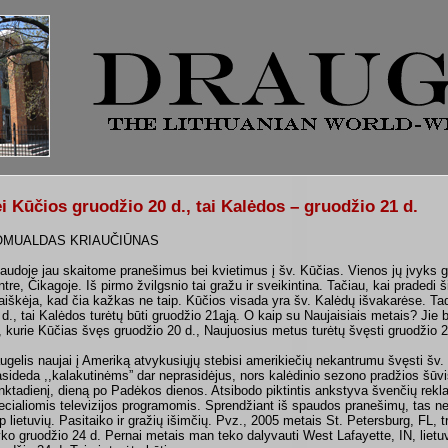
i Kūčios gruodžio 20 d., tai Kalėdos – gruodžio 21 d.
OMUALDAS KRIAUČIŪNAS
audoje jau skaitome pranešimus bei kvietimus į šv. Kūčias. Vienos jų įvyks 
ntre, Čikagoje. Iš pirmo žvilgsnio tai gražu ir sveikintina. Tačiau, kai pradedi ši
aiškėja, kad čia kažkas ne taip. Kūčios visada yra šv. Kalėdų išvakarėse. Tad
 d., tai Kalėdos turėtų būti gruodžio 21­ąją. O kaip su Naujaisiais metais? Jie
e, kurie Kūčias švęs gruodžio 20 d., Naujuosius metus turėtų švęsti gruodžio 2
ugelis naujai į Ameriką atvykusiųjų stebisi amerikiečių nekantrumu švęsti šv.
asideda ,,kalakutinėms” dar neprasidėjus, nors kalėdinio sezono pradžios šū
nktadienį, dieną po Padėkos dienos. Atsibodo piktintis ankstyva švenčių rekl
ecialiomis televizijos programomis. Sprendžiant iš spaudos pranešimų, tas nek
rp lietuvių. Pasitaiko ir gražių išimčių. Pvz., 2005 metais St. Petersburg, FL, 
yko gruodžio 24 d. Pernai metais man teko dalyvauti West Lafayette, IN, lietuv