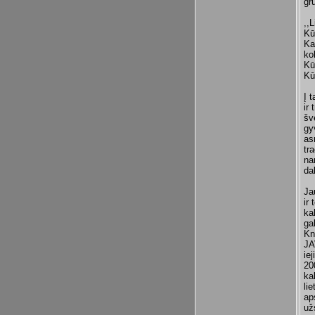
gr
,,
Kū
Ka
ko
Kū
Kū
Į 
ir
šv
gy
as
tr
na
da
Ja
ir
ka
ga
Kn
JA
ie
20
ka
li
ap
už