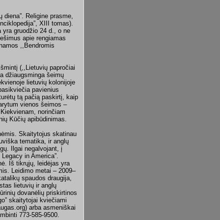
ų diena”. Religine prasme,
nciklopedija”, XIII tomas).
 yra gruodžio 24 d., o ne
anešimus apie rengiamas
inamos ,,Bendromis
šmintį (,,Lietuvių papročiai
 yra džiaugsminga šeimų
ekvienoje lietuvių kolonijoje
asikviečia pavienius
rėtų tą pačią paskirtį, kaip
 tarytum vienos šeimos –
. Kiekvienam, norinčiam
icinių Kūčių apibūdinimas.
nėmis. Skaitytojus skatinau
uviška tematika, ir anglų
. Ilgai negalvojant, į
l Legacy in America”.
 Iš tikrųjų, leidėjas yra
mis. Leidimo metai – 2009–
 katalikų spaudos draugija,
tas lietuvių ir anglų
ūrinių dovanėlių priskirtinos
o” skaitytojai kviečiami
augas.org) arba asmeniškai
ambinti 773-585-9500.