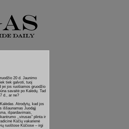
gruodžio 20 d. Jaunimo
ek tiek galvoti, tuoj
 jei jos ruošiamos gruodžio
 būna savaitė po Kalėdų. Tad
7 d., ar ne?
 Kalėdas. Atrodytų, kad jos
vis iššaunamas Juodąjį
ama, išpardavimais,
antrumo ,,virusas” plinta ir
tradicinė Kūčių vakarienė
ių ruoštose Kūčiose – irgi