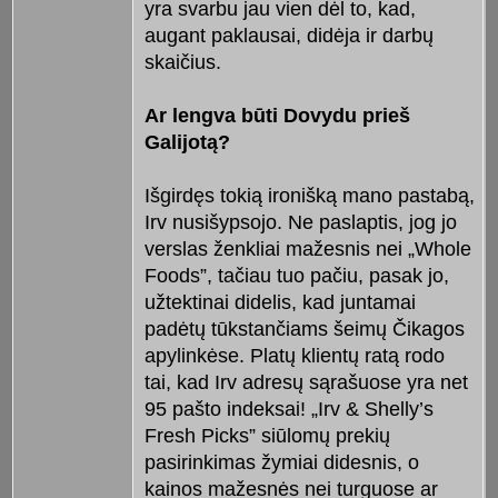
yra svarbu jau vien dėl to, kad,
augant paklausai, didėja ir darbų
skaičius.
Ar lengva būti Dovydu prieš
Galijotą?
Išgirdęs tokią ironišką mano pastabą,
Irv nusišypsojo. Ne paslaptis, jog jo
verslas ženkliai mažesnis nei „Whole
Foods”, tačiau tuo pačiu, pasak jo,
užtektinai didelis, kad juntamai
padėtų tūkstančiams šeimų Čikagos
apylinkėse. Platų klientų ratą rodo
tai, kad Irv adresų sąrašuose yra net
95 pašto indeksai! „Irv & Shelly’s
Fresh Picks” siūlomų prekių
pasirinkimas žymiai didesnis, o
kainos mažesnės nei turguose ar