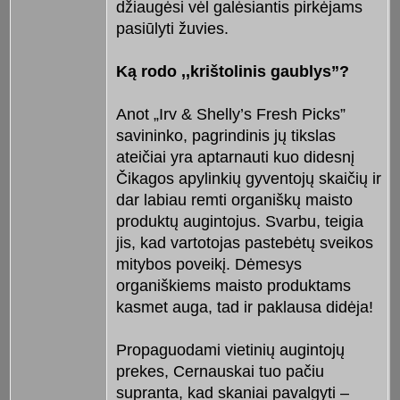
džiaugėsi vėl galėsiantis pirkėjams
pasiūlyti žuvies.
Ką rodo ,,krištolinis gaublys”?
Anot „Irv & Shelly’s Fresh Picks”
savininko, pagrindinis jų tikslas
ateičiai yra aptarnauti kuo didesnį
Čikagos apylinkių gyventojų skaičių ir
dar labiau remti organiškų maisto
produktų augintojus. Svarbu, teigia
jis, kad vartotojas pastebėtų sveikos
mitybos poveikį. Dėmesys
organiškiems maisto produktams
kasmet auga, tad ir paklausa didėja!
Propaguodami vietinių augintojų
prekes, Cernauskai tuo pačiu
supranta, kad skaniai pavalgyti –