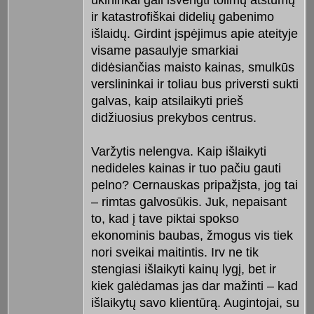
ir katastrofiškai didelių gabenimo
išlaidų. Girdint įspėjimus apie ateityje
visame pasaulyje smarkiai
didėsiančias maisto kainas, smulkūs
verslininkai ir toliau bus priversti sukti
galvas, kaip atsilaikyti prieš
didžiuosius prekybos centrus.
Varžytis nelengva. Kaip išlaikyti
nedideles kainas ir tuo pačiu gauti
pelno? Cernauskas pripažįsta, jog tai
– rimtas galvosūkis. Juk, nepaisant
to, kad į tave piktai spokso
ekonominis baubas, žmogus vis tiek
nori sveikai maitintis. Irv ne tik
stengiasi išlaikyti kainų lygį, bet ir
kiek galėdamas jas dar mažinti – kad
išlaikytų savo klientūrą. Augintojai, su