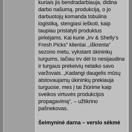
kuriais jis bendradarbiauja, didina
darbo našumą, produkciją, o jo
darbuotojų komanda tobulina
logistiką, stengiasi ieškoti, kaip
taupiau pristatyti produktus
pirkėjams. Kai kurie „Irv & Shelly’s
Fresh Picks” klientai ,,iškrenta”
sezono metu, vykstant ūkininkų
turgums, tačiau Irv dėl to nesijaudina
ir turgaus prekeivių nelaiko savo
varžovais. „Kadangi daugelis mūsų
atstovaujamų ūkininkų prekiauja
turguose, mes į tai žiūrime kaip
sveikos virtuvės produkcijos
propagavimą”, – užtikrino
pašnekovas.
Šeimyninė darna – verslo sėkmė