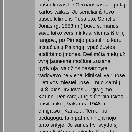
pašnekovas Irv Cernauskas – dipukų
kartos vaikas. Jo seneliai iš tėvo
pusės kilimo iš Pušaloto. Senelis
Jonas (g. 1883 m.) buvo sumanus
savo laiko verslininkas, vienas iš trijų
rangovų po Pirmojo pasaulinio karo
atstačiusių Palangą, ypač žuvies
apdirbimo įmones. Dešimčia metų už
vyrą jaunesnė močiutė Zuzana –
gydytoja, valdžios pasamdyta
vadovavo ne vienai klinikai įvairiuose
Lietuvos miesteliuose – nuo Žarnių
iki Šilalės. Irv tėvas Jurgis gimė
Kaune. Per karą Jurgis Černiauskas
pasitraukė į Vakarus, 1948 m.
emigravo į Kanadą. Ten dirbo
pedagogu, taip pat nekilnojamojo
turto srityje. Jo sūnus Irv išvydo šį
pasaulį Windsor mieste, Kanadoje,