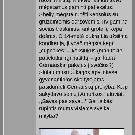
mėgstamus gaminti patiekalus.
Shelly mėgsta ruošti kepsnius su
gruzdintomis daržovėmis. Irv gamina
sočius troškinius, ant grotelių kepa
dešras. O 14-metė dukra Lia užsiima
konditerija, ji ypač mėgsta kepti
„cupcakes” – keksiukus (man tokie
patiekalai irgi patiktų – gal kada
Cernauskai pakvies į svečius?)
Siūlau mūsų Čikagos apylinkėse
gyvenantiems skaitytojams
pasidomėti Cernauskų prekyba. Kaip
sakydavo senieji Amerikos lietuviai,
,,Savas pas savą...” Gal laikas
rūpintis mums visiems sveika
mityba?