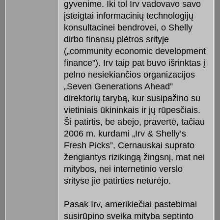
gyvenime. Iki tol Irv vadovavo savo
įsteigtai informacinių technologijų
konsultacinei bendrovei, o Shelly
dirbo finansų plėtros srityje
(„community economic development
finance”). Irv taip pat buvo išrinktas į
pelno nesiekiančios organizacijos
„Seven Generations Ahead”
direktorių tarybą, kur susipažino su
vietiniais ūkininkais ir jų rūpesčiais.
Ši patirtis, be abejo, pravertė, tačiau
2006 m. kurdami „Irv & Shelly’s
Fresh Picks”, Cernauskai suprato
žengiantys rizikingą žingsnį, mat nei
mitybos, nei internetinio verslo
srityse jie patirties neturėjo.
Pasak Irv, amerikiečiai pastebimai
susirūpino sveika mityba septinto