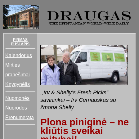
PIRMAS
PUSLAPIS
Kalendorius
Mirties
pranešimai
Knygynėlis
,,Irv & Shelly’s Fresh Picks”
Nuomonės
savininkai – Irv Cernauskas su
žmona Shelly
Nuorodos
Prenumerata
Plona piniginė – ne
kliūtis sveikai