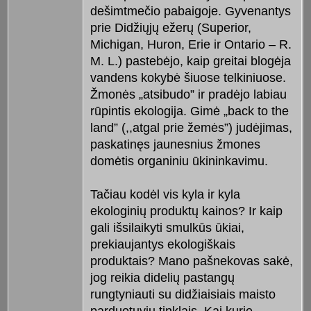
dešimtmečio pabaigoje. Gyvenantys
prie Didžiųjų ežerų (Superior,
Michigan, Huron, Erie ir Ontario – R.
M. L.) pastebėjo, kaip greitai blogėja
vandens kokybė šiuose telkiniuose.
Žmonės „atsibudo” ir pradėjo labiau
rūpintis ekologija. Gimė „back to the
land” (,,atgal prie žemės”) judėjimas,
paskatinęs jaunesnius žmones
domėtis organiniu ūkininkavimu.
Tačiau kodėl vis kyla ir kyla
ekologinių produktų kainos? Ir kaip
gali išsilaikyti smulkūs ūkiai,
prekiaujantys ekologiškais
produktais? Mano pašnekovas sakė,
jog reikia didelių pastangų
rungtyniauti su didžiaisiais maisto
parduotuvių tinklais. Kai kurie