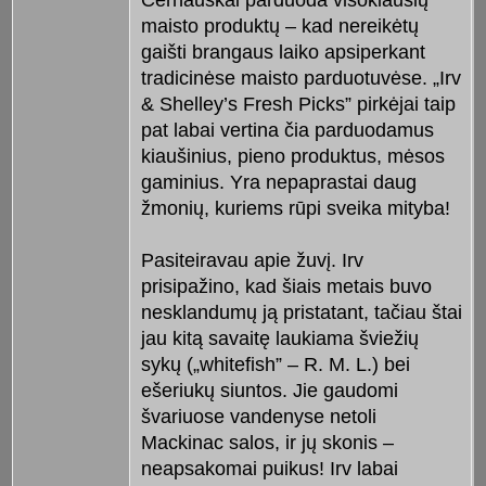
maisto produktų – kad nereikėtų
gaišti brangaus laiko apsiperkant
tradicinėse maisto parduotuvėse. „Irv
& Shelley’s Fresh Picks” pirkėjai taip
pat labai vertina čia parduodamus
kiaušinius, pieno produktus, mėsos
gaminius. Yra nepaprastai daug
žmonių, kuriems rūpi sveika mityba!
Pasiteiravau apie žuvį. Irv
prisipažino, kad šiais metais buvo
nesklandumų ją pristatant, tačiau štai
jau kitą savaitę laukiama šviežių
sykų („whitefish” – R. M. L.) bei
ešeriukų siuntos. Jie gaudomi
švariuose vandenyse netoli
Mackinac salos, ir jų skonis –
neapsakomai puikus! Irv labai