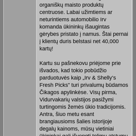
organiškų maisto produktų
centruose. Labai užimtiems ar
neturintiems automobilio Irv
komanda ūkininkų išaugintas
gėrybes pristato į namus. Štai pernai
į klientų duris belstasi net 40,000
kartų!
Kartu su pašnekovu priėjome prie
išvados, kad tokio pobūdžio
parduotuvės kaip „Irv & Shelly’s
Fresh Picks” turi privalumų būdamos
Čikagos apylinkėse. Visų pirma,
Vidurvakarių valstijos pasižymi
turtingomis žemės ūkio tradicijomis.
Antra, šiuo metu esant
brangiausioms šalies istorijoje
degalų kainoms, mūsų vietiniai
ūkininkai gali išvengti tolimų atstumų