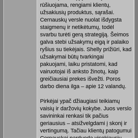
rūšiuojama, rengiami klientų,
užsakiusių produktus, sąrašai.
Cernauskų versle nuolat išdygsta
staigmenų ir netikėtumų, todėl
svarbu turėti gerą strategiją. Šeimos
galva stebi užsakymų eigą ir palaiko
ryšius su tiekėjais. Shelly prižiūri, kad
užsakymai būtų tvarkingai
pakuojami, laiku pristatomi, kad
vairuotojai iš anksto žinotų, kaip
greičiausiai prekes išvežti. Poros
darbo diena ilga – apie 12 valandų.
Pirkėjai ypač džiaugiasi teikiamų
vaisių ir daržovių kokybe. Juos verslo
savininkai renkasi tik pačius
geriausius – atsižvelgdami į skonį ir
vertingumą. Tačiau klientų patogumui
Cernauskai parduoda visokiausių