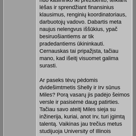
lėšas ir sprendžiant finansinius
klausimus, renginių koordinatoriaus,
darbuotojų vadovo. Dabartis meta
naujus nelengvus iššūkius, ypač
besiruošiantiems ar tik
pradedantiems ūkininkauti.
Cernauskas tai pripažįsta, tačiau
mano, kad išeitį visuomet galima
surasti.
Ar paseks tėvų pėdomis
dvidešimtmetis Shelly ir Irv sūnus
Miles? Porą vasarų jis padėjo šeimos
versle ir pasisėmė daug patirties.
Tačiau savo ateitį Miles sieja su
inžinerija, kuriai, anot Irv, turi įgimtą
talentą. Vaikinas jau trečius metus
studijuoja University of Illinois