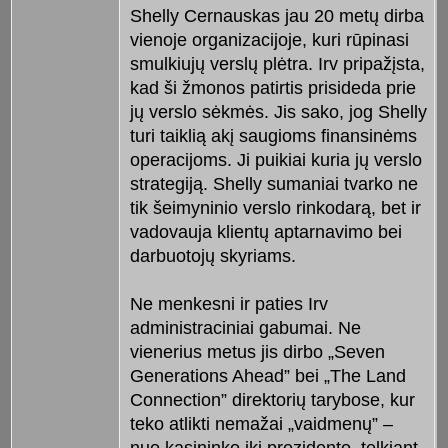
Shelly Cernauskas jau 20 metų dirba
vienoje organizacijoje, kuri rūpinasi
smulkiujų verslų plėtra. Irv pripažįsta,
kad ši žmonos patirtis prisideda prie
jų verslo sėkmės. Jis sako, jog Shelly
turi taiklią akį saugioms finansinėms
operacijoms. Ji puikiai kuria jų verslo
strategiją. Shelly sumaniai tvarko ne
tik šeimyninio verslo rinkodarą, bet ir
vadovauja klientų aptarnavimo bei
darbuotojų skyriams.
Ne menkesni ir paties Irv
administraciniai gabumai. Ne
vienerius metus jis dirbo „Seven
Generations Ahead” bei „The Land
Connection” direktorių tarybose, kur
teko atlikti nemažai „vaidmenų” –
nuo kasininko iki prezidento, telkiant