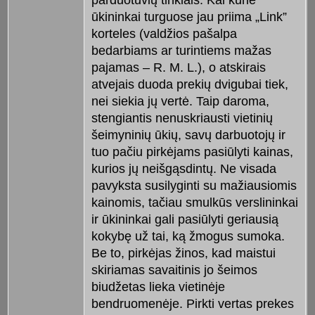
ūkininkai turguose jau priima „Link”
korteles (valdžios pašalpa
bedarbiams ar turintiems mažas
pajamas – R. M. L.), o atskirais
atvejais duoda prekių dvigubai tiek,
nei siekia jų vertė. Taip daroma,
stengiantis nenuskriausti vietinių
šeimyninių ūkių, savų darbuotojų ir
tuo pačiu pirkėjams pasiūlyti kainas,
kurios jų neišgąsdintų. Ne visada
pavyksta susilyginti su mažiausiomis
kainomis, tačiau smulkūs verslininkai
ir ūkininkai gali pasiūlyti geriausią
kokybę už tai, ką žmogus sumoka.
Be to, pirkėjas žinos, kad maistui
skiriamas savaitinis jo šeimos
biudžetas lieka vietinėje
bendruomenėje. Pirkti vertas prekes