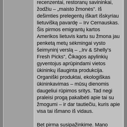
recenzentai, restoranų savininkai,
žodžiu – „maisto žmonės”. Iš
dešimties prelegentų iškart išskyriau
lietuvišką pavardę – Irv Cernauskas.
Šis pirmos emigrantų kartos
Amerikos lietuvis kartu su žmona jau
penketą metų sėkmingai vysto
šeimyninį verslą – ,,Irv & Shelly’s
Fresh Picks”, Čikagos apylinkių
gyventojus aprūpindami vietos
ūkininkų išauginta produkcija.
Organiški produktai, ekologiškas
ūkininkavimas – mūsų dienomis
daugeliui rūpimos sritys. Tad negi
praleisi progą pakalbėti apie tai su
žmogumi – ir dar tautiečiu, kuris apie
visa tai išmano iš vidaus.
Bet pirma susipažinkime. Mano