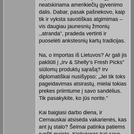
neatskiriama amerikiečių gyvenimo
dalis. Dabar, pasak pašnekovo, kaip
tik ir vyksta savotiškas atgimimas –
vis daugiau jaunesnių žmonių
,,atranda”, pradeda vertinti ir
puoselėti ankstesnių kartų tradicijas.
Na, o importas iš Lietuvos? Ar gali jis
pakliūti į „Irv & Shelly’s Fresh Picks”
siūlomų produktų sąrašą? Irv
diplomatiškai nusišypso: „Jei tik toks
pageidavimas atsirastų, mielai tokias
prekes priimtume į savo sandėlius.
Tik pasakykite, ko jūs norite.”
Kai baigiasi darbo diena, ir
Cernauskai atsisėda vakarienės, kas
ant jų stalo? Šeimai patinka patiems
ruošti maistą. Kiekvienas turi savo