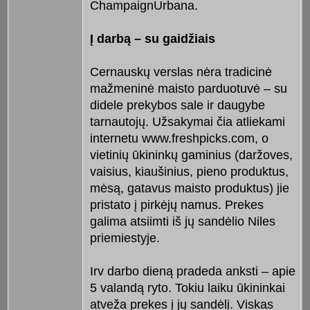
ChampaignUrbana.
Į darbą – su gaidžiais
Cernauskų verslas nėra tradicinė
mažmeninė maisto parduotuvė – su
didele prekybos sale ir daugybe
tarnautojų. Užsakymai čia atliekami
internetu www.freshpicks.com, o
vietinių ūkininkų gaminius (daržoves,
vaisius, kiaušinius, pieno produktus,
mėsą, gatavus maisto produktus) jie
pristato į pirkėjų namus. Prekes
galima atsiimti iš jų sandėlio Niles
priemiestyje.
Irv darbo dieną pradeda anksti – apie
5 valandą ryto. Tokiu laiku ūkininkai
atveža prekes į jų sandėlį. Viskas