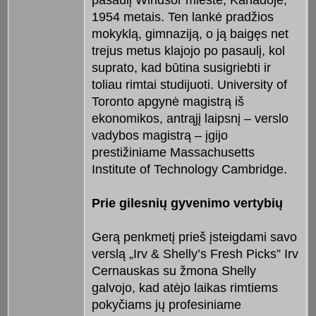
1954 metais. Ten lankė pradžios
mokyklą, gimnaziją, o ją baigęs net
trejus metus klajojo po pasaulį, kol
suprato, kad būtina susigriebti ir
toliau rimtai studijuoti. University of
Toronto apgynė magistrą iš
ekonomikos, antrąjį laipsnį – verslo
vadybos magistrą – įgijo
prestižiniame Massachusetts
Institute of Technology Cambridge.
Prie gilesnių gyvenimo vertybių
Gerą penkmetį prieš įsteigdami savo
verslą „Irv & Shelly’s Fresh Picks” Irv
Cernauskas su žmona Shelly
galvojo, kad atėjo laikas rimtiems
pokyčiams jų profesiniame