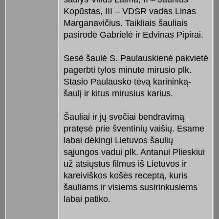
Kopūstas, III – VDSR vadas Linas
Marganavičius. Taikliais šauliais
pasirodė Gabrielė ir Edvinas Pipirai.
Sesė šaulė S. Paulauskienė pakvietė
pagerbti tylos minute mirusio plk.
Stasio Paulausko tėvą karininką-
šaulį ir kitus mirusius karius.
Šauliai ir jų svečiai bendravimą
pratęsė prie šventinių vaišių. Esame
labai dėkingi Lietuvos šaulių
sąjungos vadui plk. Antanui Plieskiui
už atsiųstus filmus iš Lietuvos ir
kareiviškos košės receptą, kuris
šauliams ir visiems susirinkusiems
labai patiko.