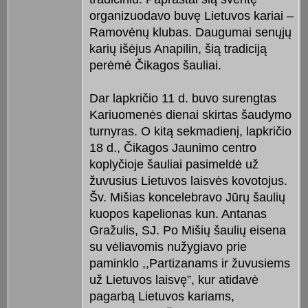
organizuodavo buvę Lietuvos kariai –
Ramovėnų klubas. Daugumai senųjų
karių išėjus Anapilin, šią tradiciją
perėmė Čikagos šauliai.
Dar lapkričio 11 d. buvo surengtas
Kariuomenės dienai skirtas šaudymo
turnyras. O kitą sekmadienį, lapkričio
18 d., Čikagos Jaunimo centro
koplyčioje šauliai pasimeldė už
žuvusius Lietuvos laisvės kovotojus.
Šv. Mišias koncelebravo Jūrų šaulių
kuopos kapelionas kun. Antanas
Gražulis, SJ. Po Mišių šaulių eisena
su vėliavomis nužygiavo prie
paminklo ,,Partizanams ir žuvusiems
už Lietuvos laisvę”, kur atidavė
pagarbą Lietuvos kariams,