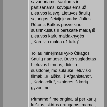
savanoriams, šauliams ir
partizanams, kovojusiems už
Lietuvos laisvę. Lietuvos šaulių
sąjungos išeivijoje vadas Julius
Rūtenis Butkus pasveikino
susirinkusius ir perskaitė maldą iš
Lietuvos karių maldaknygės
,,Kareivio malda už taiką”.
Toliau minėjimas vyko Čikagos
Šaulių namuose. Buvo sugiedotas
Lietuvos himnas, didelio
susidomėjimo sulaukė lietuviški
filmai: ,,9 laiškai iš Afganistano”,
,,Kario keliu”, skaidrės iš karių
gyvenimo.
Pirmame filme originaliai per karių
laiškus, skirtus draugams, mamai,