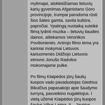
mylimajai, atskleidžiamas lietuvių
karių gyvenimas Afganistano Goro
provincijoje, trumpai parodoma rūsti
šios šalies gamta, savita kultūra,
papročiai. Ypatingą nuotaiką suteikė
filmą lydinti muzika – lietuvių liaudies
dainos, atliekamos Veronikos
Povilionienės. Antrojo filmo tema yra
kariniai mokymai Lietuvos
kariuomenės Didžiojo Lietuvos
etmono Jonušo Radvilos
mokomajame pulke.
Po filmų Klaipėdos jūrų šaulių
kuopos vado pavaduotojas Giedrius
Bikulčius papasakojo apie šaudymo
turnyrą, pasveikino nugalėtojus. I
vietą užėmė Klaipėdos jūrų kuopos
šaulys Vilius Laima, II – Jaunius