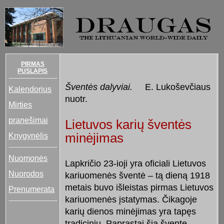
PIRMAS
PUSLAPIS
Šventės dalyviai.
E. Lukoševčiaus
Kalendorius
nuotr.
Mirties
pranešimai
Lietuvos karių šventės
Knygynėlis
minėjimas
Nuomonės
Lapkričio 23-ioji yra oficiali Lietuvos
Nuorodos
kariuomenės šventė – tą dieną 1918
metais buvo išleistas pirmas Lietuvos
Prenumerata
kariuomenės įstatymas. Čikagoje
karių dienos minėjimas yra tapęs
tradiciniu. Paprastai šią šventę