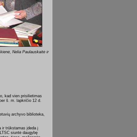
kienė, Nelia Paulauskaitė ir
o, kad vien prisilietimas
er š. m. lapkričio 12 d.
tuvių archyvo biblioteka,
 ir trūkstamas įdeda į
, LTSC siuntė daugybę