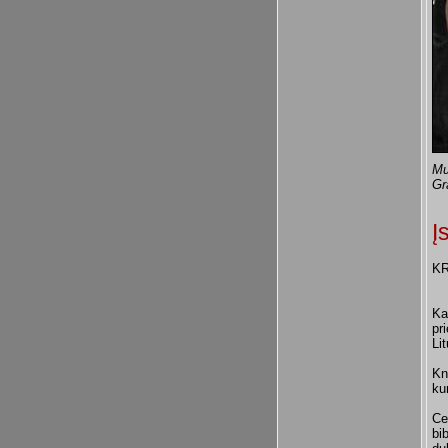
Mu
Gr
Į
KR
Ka
pr
Li
Kn
ku
Ce
bi