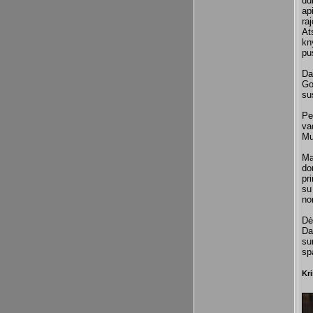
du
ap
ra
At
kn
pu
Da
Go
sus
Pe
va
Mu
Ma
do
pr
su
no
Dė
Da
su
sp
Kr