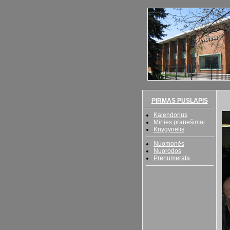
PIRMAS PUSLAPIS
Kalendorius
Mirties pranešimai
Knygynėlis
Nuomonės
Nuorodos
Prenumerata