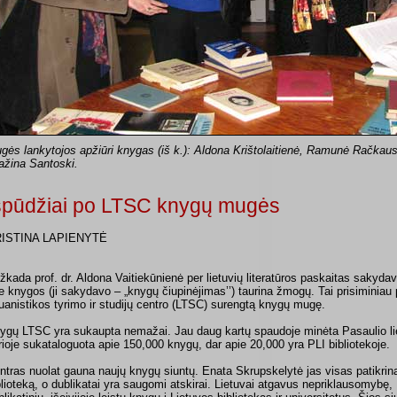
gės lankytojos apžiūri knygas (iš k.): Aldona Krištolaitienė, Ramunė Račkaus
ažina Santoski.
spūdžiai po LTSC knygų mugės
ISTINA LAPIENYTĖ
žkada prof. dr. Aldona Vaitiekūnienė per lietuvių literatūros paskaitas sakydav
ie knygos (ji sakydavo – „knygų čiupinėjimas’’) taurina žmogų. Tai prisiminiau p
tuanistikos tyrimo ir studijų centro (LTSC) surengtą knygų mugę.
ygų LTSC yra sukaupta nemažai. Jau daug kartų spaudoje minėta Pasaulio lie
rioje sukataloguota apie 150,000 knygų, dar apie 20,000 yra PLI bibliotekoje.
ntras nuolat gauna naujų knygų siuntų. Enata Skrupskelytė jas visas patikrina
blioteką, o dublikatai yra saugomi atskirai. Lietuvai atgavus nepriklausomybę