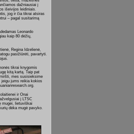
siuntos, tiesa, mažesnės
iunčiamos dažniausiai į
 išeivijos leidiniais.
s, jog ir čia tikrai atsiras
trui – pagal susitarimą
padedamas Leonardo
iau kaip 80 dėžių,
tienė, Regina Idzelienė,
togu pasižiūrėti, pavartyti.
ojus.
monės tikrai knygomis
gę kitą kartą. Taip pat
miršti, mes susisieksime
 jeigu jums reikia kokios
thuanianresearch.org.
laitienei ir Onai
ažvelgusiai į LTSC
mugei, lietuviškai
, kurių dėka mugė pavyko.