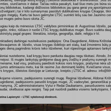
blikatinių, išeivijoje leistų knygų į Lietuvos bibliotekas ir universitetus. Šios 
imties, siunčiamos ir dabar. Tačiau reikia pasakyti, kad šiuo metu jos būna s
jonų bibliotekas, kadangi didžiosios bibliotekos jau gana gerai yra apsirūpinusios
sižvelgiant į tai ir kilo sumanymas pasiūlyti dublikatines knygas Čikagoje, tikinti
ygos mėgėjų. Kartu tai buvo galimybė LTSC surinkti lėšų sau bei Jaunimo cen
sė mugės pelno buvo skirta JC.
ugiau kaip du mėnesius LTSC valdybos pirmininkas dr. Augustinas Idzelis, 
gelio, rinko, rūšiavo ir ruošė LTSC knygų dublikatus mugei. Buvo sudėta daug
kirstytų pagal grupes: literatūra, istorija, geografija, dailė, religija ir kt.
nktadienį darbingai nusiteikusios padėjėjos: Ona Daugirdienė, Aldona Krištolai
dovaujamos dr. Idzelio, visas knygas išdėliojo ant stalų, kad žmonėms būtų pa
gės dieną pagrindinis krūvis teko Idzelienei, kuri rūpestingai aptarnavo lankyt
loniai nustebome, kad knygų buvo parduota daugiau negu tikėtasi. Atrodo, ž
mėjosi. Iš mugės lankytojų girdėjome daug gerų žodžių ir prašymų surengti mu
imename, kad visų, prašiusių paieškoti kokios nors knygos, prašymai nėra už
 jumis artimiausiu metu, kai tik rasime Jus dominantį leidinį. Kviečiame visus,
rs knygos, išleistos išeivijoje ar Lietuvoje, kreiptis į LTSC el. adresu: info@li
kojame visiems, padėjusiems surengti mugę. Reginai Idzelienei, Aldonai Krišto
ugirdienei, padėjusioms paruošti knygas mugei, JC vadovybei, geranoriškai p
manymą, JC administratoriams Vytui ir Redai Daubariams, paruošusiems salę 
audai, skelbusiai apie renginį. Taip pat nuoširdi padėka visiems lankytojams
istina Lapienytė – LTSC vykdomoji direktorė.