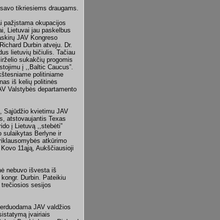
ti savo tikriesiems draugams.
rai pažįstama okupacijos
ai, Lietuvai jau paskelbus
 paskirų JAV Kongreso
 Richard Durbin atveju. Dr.
s lietuvių bičiulis. Tačiau
Birželio sukakčių progomis
tojimu į ,,Baltic Caucus”.
kštesniame politiniame
as iš kelių politinės
 JAV Valstybės departamento
, Sąjūdžio kvietimu JAV
ės, atstovaujantis Texas
ido į Lietuvą ,,stebėti”
 sulaikytas Berlyne ir
priklausomybės atkūrimo
 Kovo 11ąją, Aukščiausioji
nė nebuvo išvesta iš
 kongr. Durbin. Pateikiu
trečiosios sesijos
 perduodama JAV valdžios
sistatymą įvairiais