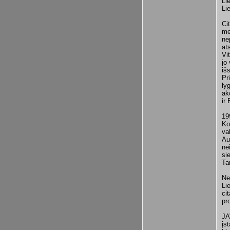
Li
Li
Ci
me
ne
at
Vi
jo
iš
Pr
ly
ak
ir
19
Ko
va
Au
ne
si
Ta
Ne
Li
ci
pr
JA
įs