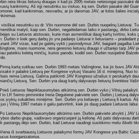
rbin nėra tikras lietuvių draugas ir kad jis 2005 metais neteisingai pasisakė
kusių kankinimų. Aš irgi nesutinku su viskuo, ką sen. Durbin pasakė dėl Guant
omonei, kad kankinimas, nesvarbu, ar jis daromas JAV, ar kitos šalies iniciaty
nkinimas.
 visiškai nesutinku su dr. Vito nuomone dėl sen. Durbin nuopelnų Lietuvai. T
meniškai matyti, kaip sen. Durbin, negailėdamas laiko ir pastangų, dirbo Liet
lbėjęs su Lietuvos atstovais, kurie man asmeniškai daug kartų tvirtino, koks 
n. Durbin ir kiek gerų darbų jis yra padaręs Lietuvai ir lietuviams – pradedant
unant JAV vizas, kad jie galėtų vykti į pasirodymus JAV, baigiant pagalba Lie
šingtone, mano nuomone, nėra geresnio lietuvių draugo ir užtarėjo tarp JAV pol
liau pateikiu keletą minčių, kurios parodo, kodėl sen. Durbin nusipelnė Bal
rdo.
 Pirmą kartą sutikau sen. Durbin 1993 metais Vašingtone, kai jis buvo JAV Ats
sisakė ir palaikė Lietuvą per Kongrese vykusį Vasario 16 d. minėjimą. Nuo to l
rbais remia Lietuvą. Galima patikrinti JAV Kongreso užrašus ir perskaityti d
miančių Lietuvą. Sen. Durbin yra daug kartų dalyvavęs lietuvių šventėse Vašin
 Prieš Lietuvos Nepriklausomybės atkūrimą sen. Durbin vyko į Vilnių palaikyti 
l to LR Seimo pirmininkė Irena Degutienė pakvietė sen. Durbin į Lietuvą daly
ios įvykių sukakties minėjime. Sen. Durbin yra keliavęs į Lietuvą 6 kartus. A
 juo į Vilnių 1997 metais ir galiu patvirtinti, kiek jis daug padarė Lietuvos labui.
 Po Lietuvos Nepriklausomybės atkūrimo sen. Durbin pakvietė atvykti į JAV L
rybos darbo grupę, vadovavo organizuojant jų kelionę. Aš pats dalyvavau dar
ek pastangų dėjo sen. Durbin, kad Lietuvai naudingi susitikimo metu iškelti tiks
 Viena iš svarbiausių Lietuvos palaikymo formų JAV Kongrese yra Baltic Cauc
ucus koorganizatorius.