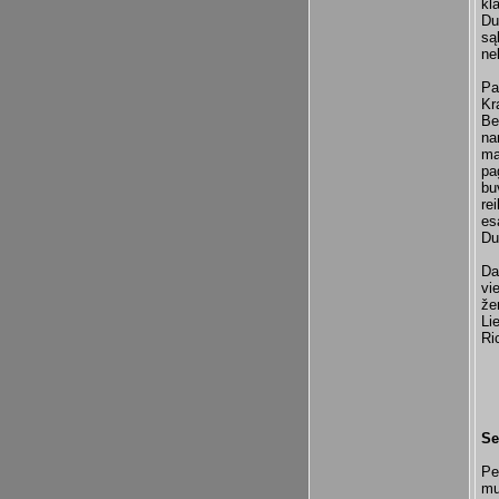
kl
Du
są
ne
Pa
Kr
Be
na
ma
pa
bu
re
es
Du
Da
vi
že
Li
Ri
Se
Pe
mu