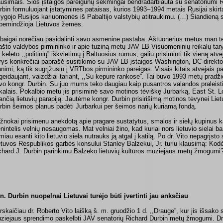
ausimais. Šios įstaigos pareigūnų sėkmingai bendradarbiauta su senatoriumi R
rbin formuluojant įstatymines pataisas, kurios 1993–1994 metais Rusijai ski
lygojo Rusijos kariuomenės iš Pabaltijo valstybių atitraukimu. (…) Šiandieną 
bemindžioja Lietuvos žemės.
baigai norėčiau pasidalinti savo asmenine pastaba. Aštuonerius metus man t
ašto valdybos pirmininko ir apie tuziną metų JAV LB Visuomeninių reikalų tar
 keleto ,,politinių” iškvietimų į Baltuosius rūmus, galiu prisiminti tik vieną at
rys konkrečiai paprašė susitikimo su JAV LB įstaigos Washington, DC direkto
nimi, ką tik sugrįžusiu į VRTbos pirmininko pareigas. Visais kitais atvejais
geidaujant, vaizdžiai tariant, ,,Su kepure rankose”. Tai buvo 1993 metų pradžio
vo kongr. Durbin. Su juo mums teko daugiau kaip pusantros valandos praleisti
ikalais. Pokalbio metu jis prisiminė savo motinos tėviškę Jurbarką, East St. Loui
ančią lietuvių parapiją. Jautėme kongr. Durbin prisirišimą motinos tėvynei Liet
rbin šeimos planus padėti Jurbarkui per šeimos narių kuriamą fondą.
žnokai prisimenu anekdotą apie pragare sustatytus, smalos ir sielų kupinus kat
enintelis velnių nesaugomas. Mat velniai žino, kad kuriai nors lietuvio sielai band
miau esanti kito lietuvio siela nutrauks ją atgal į katilą. Po dr. Vito nepagrįst
etuvos Respublikos garbės konsului Stanley Balzekui, Jr. turiu klausimą: Kodėl 
chard J. Durbin parinkimu Balzeko lietuvių kultūros muziejaus metų žmogumi
n. Durbin nuopelnai Lietuvai turėjo būti įvertinti jau anksčiau
rskaičiau dr. Roberto Vito laišką š. m. gruodžio 1 d. ,,Drauge”, kur jis išsa
ziejaus sprendimo paskelbti JAV senatorių Richard Durbin metų žmogumi. Dr.