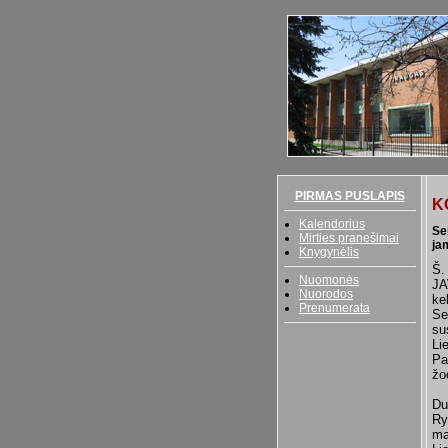
PIRMAS PUSLAPIS
K
Kalendorius
Se
Mirties pranešimai
ja
Knygynėlis
Š.
Nuomonės
JA
Nuorodos
ke
Prenumerata
Se
su
Li
Pa
žo
Du
Ry
ma