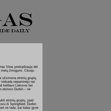
tas Vitas priekaištauja dėl
us metų žmogumi. Cituoju
ai užsimena etninių grupių
r niekada nepaminėjo nei
at keldavo Lietuvos bei
io atstovo Durbin – nė
ukti etninių grupių, ypač
vu iš Springfield, Durbin
bet ne tada, kai italas gynė