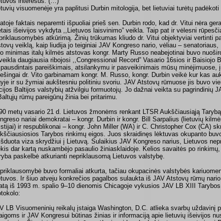
etuvos interesus. (…)
etuvių visuomenėje yra paplitusi Durbin mitologija, bet lietuviai turėtų padėko
tatoje faktais neparemti išpuoliai prieš sen. Durbin rodo, kad dr. Vitui nėra ge
tais išeivijos vykdyta ,,Lietuvos laisvinimo” veikla. Taip pat ir vėlesni rūpesči
priklausomybės atkūrimą. Žinių trūkumas kliudo dr. Vitui objektyviai vertinti
stovų veiklą, kaip liudija jo teiginiai JAV Kongreso nario, vėliau – senatoriaus,
to minimas italų kilmės atstovas kongr. Marty Russo neabejotinai buvo nuoširdu
 veikla daugiausia ribojosi ,,Congressional Record” Vasario 16sios ir Baisiojo 
spausdintais pareiškimais, atsilankymu ir pasveikinimais mūsų minėjimuose, įs
iešingai dr. Vito garbinamam kongr. M. Russo, kongr. Durbin veikė kur kas au
gyje ir su žymiai aukštesniu politiniu svoriu. JAV Atstovų rūmuose jis buvo vien
cijos Baltijos valstybių atžvilgiu formuotojų. Jo dažnai veikta su pagrindinių
 Baltųjų rūmų pareigūnų žinia bei pritarimu.
90 metų vasario 21 d. Lietuvos žmonėms renkant LTSR Aukščiausiąją Tarybą
ngreso nariai demokratai – kongr. Durbin ir kongr. Bill Sarpalius (lietuvių kilm
lstijai) ir respublikonai – kongr. John Miller (WA) ir C. Christopher Cox (CA) skr
kščiausiosios Tarybos rinkimų eigos. Juos skraidinęs lėktuvas okupanto buvo
išduota viza skrydžiui į Lietuvą. Sulaikius JAV Kongreso narius, Lietuvos ne
ekis dar kartą nuskambėjo pasaulio žiniasklaidoje. Kelios savaitės po rinkimų,
ryba paskelbė atkurianti nepriklausomą Lietuvos valstybę.
priklausomybė buvo formaliai atkurta, tačiau okupacinės valstybės kariuome
etuvos. Ir šiuo atveju konkrečios pagalbos sulaukta iš JAV Atstovų rūmų nario
tatą iš 1993 m. spalio 9–10 dienomis Chicagoje vykusios JAV LB XIII Tarybos 
otokolo:
V LB Visuomeninių reikalų įstaiga Washington, D.C. atlieka svarbų uždavinį
taigoms ir JAV Kongresui būtinas žinias ir informaciją apie lietuvių išeivijos nu