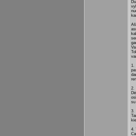
Du
vy
nu
ka
Aš
as
ka
se
ga
Va
To
va
1.
pa
da
re
2.
Dė
os
su
3.
Ta
ki
4.
Ca