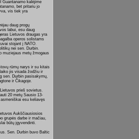
 dėl Guantanamo kalėjime
anamo, bet pritariu jo
va, vis tiek yra
urėjau daug progų
uvos labui, esu daug
geras Lietuvos draugas yra
 pagalba operos solistams
tuvai stojant į NATO.
itikų nei sen. Durbin.
zeko muziejaus metų žmogaus
tovų rūmų narys ir su kitais
aiko jis visada žodžiu ir
aug sen. Durbin pasisakymų,
gtone ir Čikagoje.
Lietuvos prieš sovietus.
vauti 20 metų Sausio 13-
š asmeniškai esu keliavęs
ietuvos Aukščiausiosios
bo grupės darbe ir mačiau,
lai būtų įgyvendinti.
us. Sen. Durbin buvo Baltic