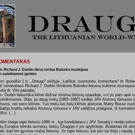
OMENTARAS
n. Richard J. Durbin tikrai vertas Balzeko muziejaus
m suteikiamos garbės
 m. gruodžio 1 d. ,,Draugo” skiltyje ,,Laiškai, nuomonės, komentarai” dr. Rober
V senatoriaus Richard J. Durbin išrinkimo Balzeko lietuvių kultūros muzieja
letą dr. Vito pastabų:
n. Durbin lietuviška kilmė dažnai minima lietuvių spaudoje, o ir jis pats apie t
sirinkimuose. Deja, jis daug metų (1983–1997) sėdėjo JAV Atstovų rūmuose i
etuvos, nei savo kilmės. Tuo metu kai italų kilmės atstovas Marty Russo nuol
baltijo kraštų reikalus Atstovų rūmuose ir JAV valdžios įstaigose, iš tuometin
džio. (…)
rbin staiga tapo lietuviu 1996 m., kai kandidatavo į JAV Senatą ir norėjo pritra
tų Europos kilmės asmenų, balsų Čikagoje ir jos apylinkėje. Būdamas tik atsto
tė, kad ten gyvena mažai lietuvių. Jis tapo lietuviu, kai jam tai išėjo į naudą, 