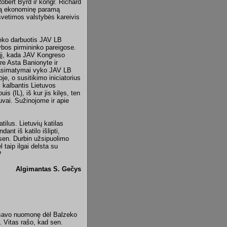
obert Byrd ir kongr. Richard
rtą ekonominę paramą
svetimos valstybės kareivis
eko darbuotis JAV LB
ybos pirmininko pareigose.
vejį, kada JAV Kongreso
re Asta Banionyte ir
 pasimatymai vyko JAV LB
je, o susitikimo iniciatorius
 kalbantis Lietuvos
s (IL), iš kur jis kilęs, ten
uvai. Sužinojome ir apie
ilus. Lietuvių katilas
ant iš katilo išlipti,
o sen. Durbin užsipuolimo
taip ilgai delsta su
?
Algimantas S. Gečys
ko savo nuomonę dėl Balzeko
 Vitas rašo, kad sen.