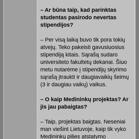
– Ar būna taip, kad parinktas
studentas pasirodo nevertas
stipendijos?
– Per visą laiką buvo tik pora tokių
atvejų. Teko pakeisti gavusiuosius
stipendiją kitais. Sąrašą sudaro
universiteto fakultetų dekanai. Šiuo
metu nutarėme į stipendijų skyrimo
sąrašą įtraukti ir daugiavaikių šeimų
(3 ir daugiau vaikų) vaikus.
– O kaip Medininkų projektas? Ar
jis jau pabaigtas?
– Taip, projektas baigtas. Neseniai
man viešint Lietuvoje, kaip tik vyko
Medininkų pilies atstatymo