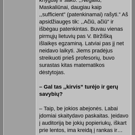
knygutę ir sako: ,,Negaliu,
Maskaliūnai, daugiau kaip
,,sufficient” (patenkinamai) rašyti.” Aš
apsidžiaugęs tik: ,,Ačiū, ačiū” ir
išbėgau patenkintas. Buvau vienas
pirmųjų lietuvių pas V. Biržišką
išlaikęs egzaminą. Latviai pas jį net
neidavo laikyti. Jiems pradėjus
streikuoti prieš profesorių, buvo
surastas kitas matematikos
dėstytojas.
– Gal tas ,,kirvis” turėjo ir gerų
savybių?
– Taip, be jokios abejonės. Labai
įdomiai skaitydavo paskaitas. Įeidavo
į auditoriją be jokių popieriukų, iškart
prie lentos, ima kreidą į rankas ir…