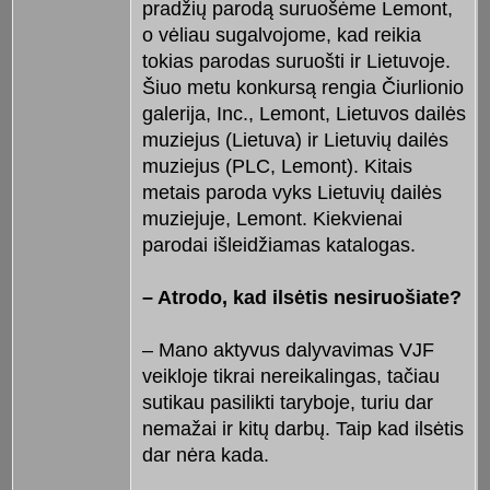
pradžių parodą suruošėme Lemont,
o vėliau sugalvojome, kad reikia
tokias parodas suruošti ir Lietuvoje.
Šiuo metu konkursą rengia Čiurlionio
galerija, Inc., Lemont, Lietuvos dailės
muziejus (Lietuva) ir Lietuvių dailės
muziejus (PLC, Lemont). Kitais
metais paroda vyks Lietuvių dailės
muziejuje, Lemont. Kiekvienai
parodai išleidžiamas katalogas.
– Atrodo, kad ilsėtis nesiruošiate?
– Mano aktyvus dalyvavimas VJF
veikloje tikrai nereikalingas, tačiau
sutikau pasilikti taryboje, turiu dar
nemažai ir kitų darbų. Taip kad ilsėtis
dar nėra kada.