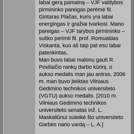
labai gerą pamainą – VJF valdybos
pirmininko pareigas perėmė fil.
Gintaras Plačas, kuris yra labai
energingas ir gražiai tvarkosi. Mano
pareigas – VJF tarybos pirmininko –
sutiko perimti fil. prof. Romualdas
Viskanta, kuo aš taip pat esu labai
patenkintas.
Man buvo labai malonu gauti R.
Povilaičio rankų darbo kūrinį, o
aukso medalis man jau antras, 2006
m. man buvo įteiktas Vilniaus
Gedimino technikos universiteto
(VGTU) aukso medalis. [2010 m.
Vilniaus Gedimino technikos
universiteto senatas inž. L.
Maskaliūnui suteikė šio universiteto
Garbės nario vardą – L. A.]