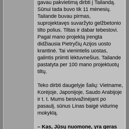
gavau pakvietimą dirbti į Tailandą.
Sūnui tada buvo tik 11 mėnesių.
Tailande buvau pirmas,
suprojektavęs suvaržyto gelžbetonio
tilto polius. Tiltas ir dabar tebestovi.
Pagal mano projektą įrengta
didžiausia Pietryčių Azijos uosto
krantinė. Tai vienintelis uostas,
galintis priimti lėktuvnešius. Tailande
pastatyta per 100 mano projektuotų
tiltų.
Teko dirbti daugelyje šalių: Vietname,
Korėjoje, Japonijoje, Saudo Arabijoje
ir t. t. Mums besivažinėjant po
pasaulį, sūnus Linas baigė vidurinę
mokyklą.
– Kas, Jūsų nuomone, yra geras