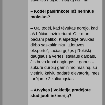
savaitės nutįso į visą gyvenimą.
– Kodėl pasirinkote inžinerinius
mokslus?
– Gal todėl, kad tėvukas norėjo, kad
aš būčiau inžinieriumi. O ir man
pačiam patiko. Klaipėdoje tėvukas
dirbo sąskaitininku ,,Lietuvos
eksporte”, tačiau grįžęs į Rokiškį
daugiausia vertėsi staliaus darbais.
Jis buvo labai nagingas ir gabus –
sukūrė durpių gaminimo mašiną, su
vietiniu kalviu padarė elevatorių, mes
turėjome 2 kuliamąsias.
– Atvykęs į Vokietiją pradėjote
studijuoti inžineriją?