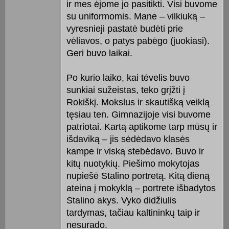
ir mes ėjome jo pasitikti. Visi buvome
su uniformomis. Mane – vilkiuką –
vyresnieji pastatė budėti prie
vėliavos, o patys pabėgo (juokiasi).
Geri buvo laikai.
Po kurio laiko, kai tėvelis buvo
sunkiai sužeistas, teko grįžti į
Rokiškį. Mokslus ir skautišką veiklą
tęsiau ten. Gimnazijoje visi buvome
patriotai. Kartą aptikome tarp mūsų ir
išdaviką – jis sėdėdavo klasės
kampe ir viską stebėdavo. Buvo ir
kitų nuotykių. Piešimo mokytojas
nupiešė Stalino portretą. Kitą dieną
ateina į mokyklą – portrete išbadytos
Stalino akys. Vyko didžiulis
tardymas, tačiau kaltininkų taip ir
nesurado.