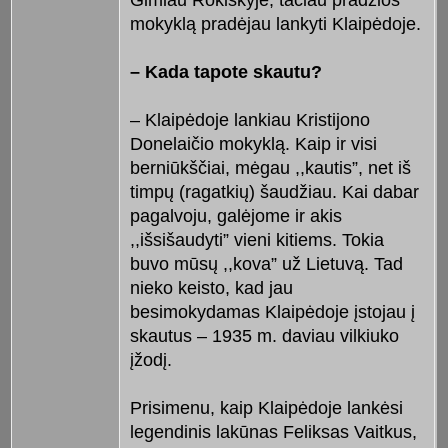
Gimiau Rokiškyje, tačiau pradžios
mokyklą pradėjau lankyti Klaipėdoje.
– Kada tapote skautu?
– Klaipėdoje lankiau Kristijono
Donelaičio mokyklą. Kaip ir visi
berniūkščiai, mėgau ,,kautis”, net iš
timpų (ragatkių) šaudžiau. Kai dabar
pagalvoju, galėjome ir akis
,,išsišaudyti” vieni kitiems. Tokia
buvo mūsų ,,kova” už Lietuvą. Tad
nieko keisto, kad jau
besimokydamas Klaipėdoje įstojau į
skautus – 1935 m. daviau vilkiuko
įžodį.
Prisimenu, kaip Klaipėdoje lankėsi
legendinis lakūnas Feliksas Vaitkus,