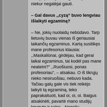
niekur negalėjai gauti.
– Gal davus ,,cyzą” buvo lengviau
išlaikyti egzaminą?
– Ne, jokių nuolaidų nebūdavo. Tarp
lietuvių buvau vienas iš geriausiai
laikančių egzaminus. Kartą susitikęs
mane profesorius klausia:
,,Maskaliūnai, girdėjau, kad gerai
laikai egzaminus, tai kodėl pas mane
neateini?” ,,Ruošiuosi, ponas
profesoriau”, – atsakau. O iš tikrųjų
nieko nesiruošiau, nebuvo kada.
Tačiau galų gale vis tiek reikėjo
laikyti tą egzaminą, teko
paprakaituoti, kad oi, oi, oi. Baigus
atsakinėti, pavartė mano studijų