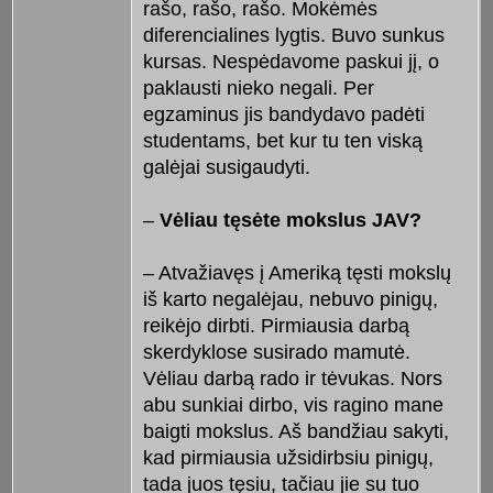
rašo, rašo, rašo. Mokėmės
diferencialines lygtis. Buvo sunkus
kursas. Nespėdavome paskui jį, o
paklausti nieko negali. Per
egzaminus jis bandydavo padėti
studentams, bet kur tu ten viską
galėjai susigaudyti.
–
Vėliau tęsėte mokslus JAV?
– Atvažiavęs į Ameriką tęsti mokslų
iš karto negalėjau, nebuvo pinigų,
reikėjo dirbti. Pirmiausia darbą
skerdyklose susirado mamutė.
Vėliau darbą rado ir tėvukas. Nors
abu sunkiai dirbo, vis ragino mane
baigti mokslus. Aš bandžiau sakyti,
kad pirmiausia užsidirbsiu pinigų,
tada juos tęsiu, tačiau jie su tuo