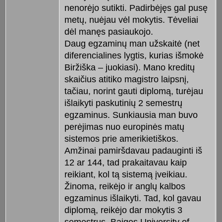
nenorėjo sutikti. Padirbėjęs gal pusę
metų, nuėjau vėl mokytis. Tėveliai
dėl manęs pasiaukojo.
Daug egzaminų man užskaitė (net
diferencialines lygtis, kurias išmokė
Biržiška – juokiasi). Mano kreditų
skaičius atitiko magistro laipsnį,
tačiau, norint gauti diplomą, turėjau
išlaikyti paskutinių 2 semestrų
egzaminus. Sunkiausia man buvo
perėjimas nuo europinės matų
sistemos prie amerikietiškos.
Amžinai pamiršdavau padauginti iš
12 ar 144, tad prakaitavau kaip
reikiant, kol tą sistemą įveikiau.
Žinoma, reikėjo ir anglų kalbos
egzaminus išlaikyti. Tad, kol gavau
diplomą, reikėjo dar mokytis 3