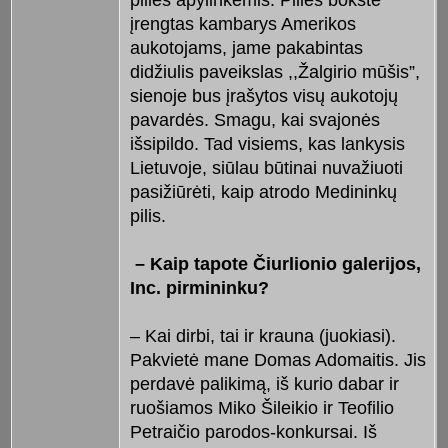
pilies apylinkėmis. Pilies bokšte
įrengtas kambarys Amerikos
aukotojams, jame pakabintas
didžiulis paveikslas ,,Žalgirio mūšis”,
sienoje bus įrašytos visų aukotojų
pavardės. Smagu, kai svajonės
išsipildo. Tad visiems, kas lankysis
Lietuvoje, siūlau būtinai nuvažiuoti
pasižiūrėti, kaip atrodo Medininkų
pilis.
– Kaip tapote Čiurlionio galerijos,
Inc. pirmininku?
– Kai dirbi, tai ir krauna (juokiasi).
Pakvietė mane Domas Adomaitis. Jis
perdavė palikimą, iš kurio dabar ir
ruošiamos Miko Šileikio ir Teofilio
Petraičio parodos-konkursai. Iš