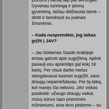
požiūris į darbą taip pat skirtingas.
Gyvenau turiningą ir įdomų
gyvenimą, tačiau didžiausia laimė –
dirbti ir bendrauti su įvairiais
žmonėmis.
– Kada nusprendėte, jog laikas
grįžti į JAV?
– Jau būdamas Saudo Arabijoje
ėmiau galvoti apie sugrįžimą. Aplink
pasaulį esu apskridęs gal kokį 18
kartų. Per visus darbo metus
stengdavausi kasmet sugrįžti, savo
draugų nepamiršdavau. Per tą laiką,
kol manęs čia nebuvo, JAV viskas
pasikeitė: užaugo draugų vaikai,
mūsų sūnus tapo pramonės
inžinieriumi, eina tėvo pėdomis – su