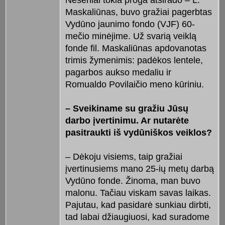
Neseniai tokia proga atsirado – L.
Maskaliūnas, buvo gražiai pagerbtas
Vydūno jaunimo fondo (VJF) 60-
mečio minėjime. Už svarią veiklą
fonde fil. Maskaliūnas apdovanotas
trimis žymenimis: padėkos lentele,
pagarbos aukso medaliu ir
Romualdo Povilaičio meno kūriniu.
– Sveikiname su gražiu Jūsų
darbo įvertinimu. Ar nutarėte
pasitraukti iš vydūniškos veiklos?
– Dėkoju visiems, taip gražiai
įvertinusiems mano 25-ių metų darbą
Vydūno fonde. Žinoma, man buvo
malonu. Tačiau viskam savas laikas.
Pajutau, kad pasidarė sunkiau dirbti,
tad labai džiaugiuosi, kad suradome