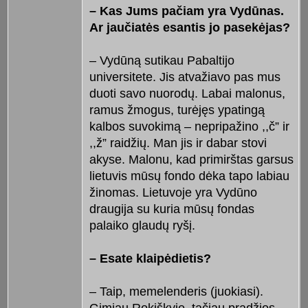
– Kas Jums pačiam yra Vydūnas.
Ar jaučiatės esantis jo pasekėjas?
– Vydūną sutikau Pabaltijo
universitete. Jis atvažiavo pas mus
duoti savo nuorodų. Labai malonus,
ramus žmogus, turėjęs ypatingą
kalbos suvokimą – nepripažino ,,č” ir
,,ž” raidžių. Man jis ir dabar stovi
akyse. Malonu, kad primirštas garsus
lietuvis mūsų fondo dėka tapo labiau
žinomas. Lietuvoje yra Vydūno
draugija su kuria mūsų fondas
palaiko glaudų ryšį.
– Esate klaipėdietis?
– Taip, memelenderis (juokiasi).