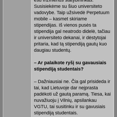
esu inžinierius statybininkas.
Susisiekėme su šiuo universiteto
vadovybe. Taip užsivedė Perpetuum
mobile – kasmet skiriame
stipendijas. Iš vienos pusės ta
stipendija gal neatrodo didelė, tačiau
ir universiteto dekanai, ir dėstytojai
pritaria, kad tą stipendiją gautų kuo
daugiau studentų.
– Ar palaikote ryšį su gavausiais
stipendiją studentais?
– Dažniausiai ne. Čia gal prisideda ir
tai, kad Lietuvoje dar neįprasta
padėkoti už gautą paramą. Tiesa, kai
nuvažiuoju į Vilnių, apsilankau
VGTU, tai susitinku ir su gavusiais
stipendiją studentais.