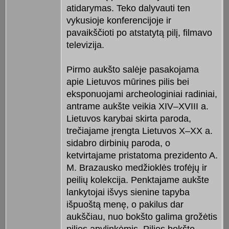
atidarymas. Teko dalyvauti ten
vykusioje konferencijoje ir
pavaikščioti po atstatytą pilį, filmavo
televizija.
Pirmo aukšto salėje pasakojama
apie Lietuvos mūrines pilis bei
eksponuojami archeologiniai radiniai,
antrame aukšte veikia XIV–XVIII a.
Lietuvos karybai skirta paroda,
trečiajame įrengta Lietuvos X–XX a.
sidabro dirbinių paroda, o
ketvirtajame pristatoma prezidento A.
M. Brazausko medžioklės trofėjų ir
peilių kolekcija. Penktajame aukšte
lankytojai išvys sienine tapyba
išpuoštą menę, o pakilus dar
aukščiau, nuo bokšto galima grožėtis