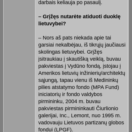
darbais keliauja po pasaulį.
– Grįžęs nutarėte atiduoti duoklę
lietuvybei?
– Nors aš pats niekada apie tai
garsiai nekalbėjau, iš tikrųjų jaučiausi
skolingas lietuvybei. Grįžęs
įsitraukiau į skautišką veiklą, buvau
pakviestas į Vydūno fondą, įstojau į
Amerikos lietuvių inžinierių/architektų
sąjungą, tapau vienu iš Medininkų
pilies atstatymo fondo (MPA Fund)
iniciatorių ir fondo valdybos
pirmininku, 2004 m. buvau
pakviestas pirmininkauti Čiurlionio
galerijai, Inc., Lemont, nuo 1995 m.
vadovauju Lietuvos partizanų globos
fondui (LPGF).