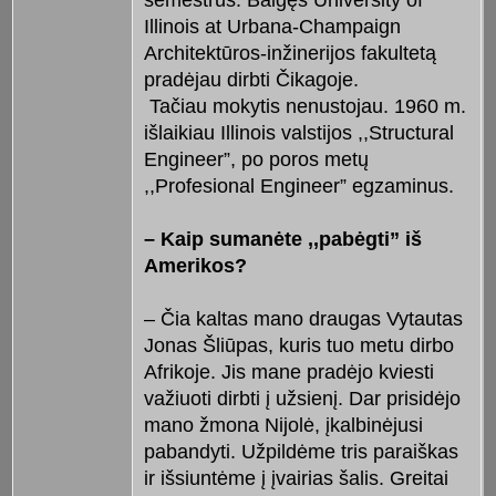
semestrus. Baigęs University of
Illinois at Urbana-Champaign
Architektūros-inžinerijos fakultetą
pradėjau dirbti Čikagoje.
Tačiau mokytis nenustojau. 1960 m.
išlaikiau Illinois valstijos ,,Structural
Engineer”, po poros metų
,,Profesional Engineer” egzaminus.
– Kaip sumanėte ,,pabėgti” iš
Amerikos?
– Čia kaltas mano draugas Vytautas
Jonas Šliūpas, kuris tuo metu dirbo
Afrikoje. Jis mane pradėjo kviesti
važiuoti dirbti į užsienį. Dar prisidėjo
mano žmona Nijolė, įkalbinėjusi
pabandyti. Užpildėme tris paraiškas
ir išsiuntėme į įvairias šalis. Greitai