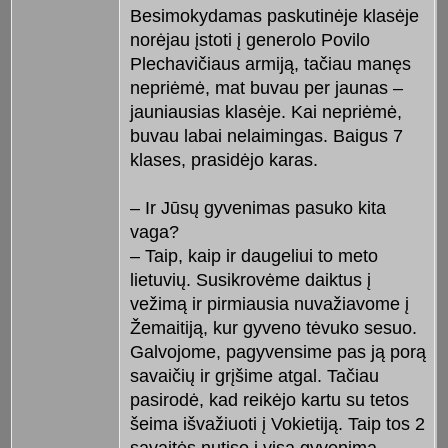
Besimokydamas paskutinėje klasėje
norėjau įstoti į generolo Povilo
Plechavičiaus armiją, tačiau manęs
nepriėmė, mat buvau per jaunas –
jauniausias klasėje. Kai nepriėmė,
buvau labai nelaimingas. Baigus 7
klases, prasidėjo karas.
– Ir Jūsų gyvenimas pasuko kita
vaga?
– Taip, kaip ir daugeliui to meto
lietuvių. Susikrovėme daiktus į
vežimą ir pirmiausia nuvažiavome į
Žemaitiją, kur gyveno tėvuko sesuo.
Galvojome, pagyvensime pas ją porą
savaičių ir grįšime atgal. Tačiau
pasirodė, kad reikėjo kartu su tetos
šeima išvažiuoti į Vokietiją. Taip tos 2