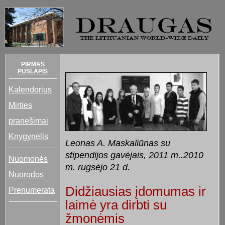
PIRMAS
PUSLAPIS
Kalendorius
Mirties
pranešimai
Knygynėlis
Leonas A. Maskaliūnas su
stipendijos gavėjais, 2011 m..2010
Nuomonės
m. rugsėjo 21 d.
Nuorodos
Didžiausias įdomumas ir
Prenumerata
laimė yra dirbti su
žmonėmis