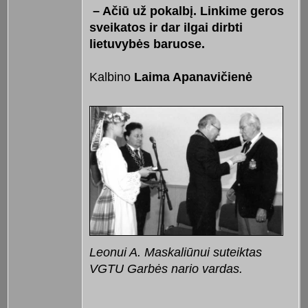
– Ačiū už pokalbį. Linkime geros
sveikatos ir dar ilgai dirbti
lietuvybės baruose.
Kalbino
Laima Apanavičienė
Leonui A. Maskaliūnui suteiktas
VGTU Garbės nario vardas.