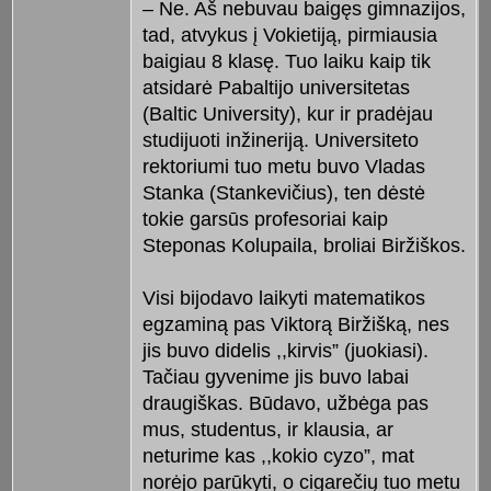
– Ne. Aš nebuvau baigęs gimnazijos,
tad, atvykus į Vokietiją, pirmiausia
baigiau 8 klasę. Tuo laiku kaip tik
atsidarė Pabaltijo universitetas
(Baltic University), kur ir pradėjau
studijuoti inžineriją. Universiteto
rektoriumi tuo metu buvo Vladas
Stanka (Stankevičius), ten dėstė
tokie garsūs profesoriai kaip
Steponas Kolupaila, broliai Biržiškos.
Visi bijodavo laikyti matematikos
egzaminą pas Viktorą Biržišką, nes
jis buvo didelis ,,kirvis” (juokiasi).
Tačiau gyvenime jis buvo labai
draugiškas. Būdavo, užbėga pas
mus, studentus, ir klausia, ar
neturime kas ,,kokio cyzo”, mat
norėjo parūkyti, o cigarečių tuo metu