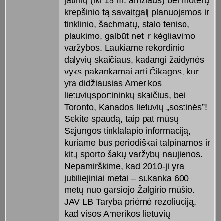
jaunių (iki 18 m. amžiaus) bei moterų
krepšinio tą savaitgalį planuojamos ir
tinklinio, šachmatų, stalo teniso,
plaukimo, galbūt net ir kėgliavimo
varžybos. Laukiame rekordinio
dalyvių skaičiaus, kadangi žaidynės
vyks pakankamai arti Čikagos, kur
yra didžiausias Amerikos
lietuviųsportininkų skaičius, bei
Toronto, Kanados lietuvių „sostinės”!
Sekite spaudą, taip pat mūsų
Sąjungos tinklalapio informaciją,
kuriame bus periodiškai talpinamos ir
kitų sporto šakų varžybų naujienos.
Nepamirškime, kad 2010-ji yra
jubiliejiniai metai – sukanka 600
metų nuo garsiojo Žalgirio mūšio.
JAV LB Taryba priėmė rezoliuciją,
kad visos Amerikos lietuvių