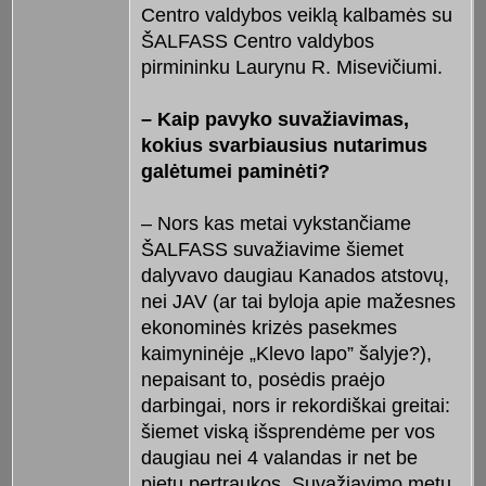
Centro valdybos veiklą kalbamės su
ŠALFASS Centro valdybos
pirmininku Laurynu R. Misevičiumi.
– Kaip pavyko suvažiavimas,
kokius svarbiausius nutarimus
galėtumei paminėti?
– Nors kas metai vykstančiame
ŠALFASS suvažiavime šiemet
dalyvavo daugiau Kanados atstovų,
nei JAV (ar tai byloja apie mažesnes
ekonominės krizės pasekmes
kaimyninėje „Klevo lapo” šalyje?),
nepaisant to, posėdis praėjo
darbingai, nors ir rekordiškai greitai:
šiemet viską išsprendėme per vos
daugiau nei 4 valandas ir net be
pietų pertraukos. Suvažiavimo metu