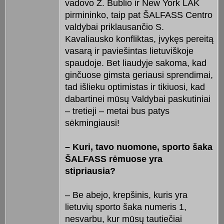
vadovo Ž. Bublio ir New York LAK
pirmininko, taip pat ŠALFASS Centro
valdybai priklausančio S.
Kavaliausko konfliktas, įvykęs pereitą
vasarą ir paviešintas lietuviškoje
spaudoje. Bet liaudyje sakoma, kad
ginčuose gimsta geriausi sprendimai,
tad išlieku optimistas ir tikiuosi, kad
dabartinei mūsų Valdybai paskutiniai
– tretieji – metai bus patys
sėkmingiausi!
– Kuri, tavo nuomone, sporto šaka
ŠALFASS rėmuose yra
stipriausia?
– Be abejo, krepšinis, kuris yra
lietuvių sporto šaka numeris 1,
nesvarbu, kur mūsų tautiečiai