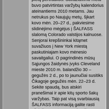
buvo patvirtintas varžybų kalendorius
ateinantiems 2010 metams. Jau
netrukus po Naujųjų metų, šįkart
kovo mėn. 20–27 d., pakviesime
slidinėjimo mėgėjus į ŠALFASS
slalomą Colorado valstijos kalnuose.
Senjorai krepšininkai kitąmet
suvažiuos į New York miestą
paskutiniajam kovo mėnesio
savaitgaliui. O pagrindinės mūsų
Sąjungos žaidynės įvyks Cleveland
mieste 2010 m. balandžio 30 –
gegužės 2 d., po to jaunučiai susitiks
Čikagoje gegužės mėn. 22–23 d.
Sekite spaudą, bus atskiri
pranešimai ir apie kitų sporto šakų
varžybas. Taip pat visą svarbiausią
ŠALFASS informaciją galite rasti