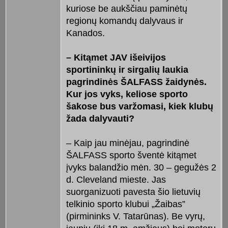
kuriose be aukščiau paminėtų
regionų komandų dalyvaus ir
Kanados.
– Kitąmet JAV išeivijos
sportininkų ir sirgalių laukia
pagrindinės ŠALFASS žaidynės.
Kur jos vyks, keliose sporto
šakose bus varžomasi, kiek klubų
žada dalyvauti?
– Kaip jau minėjau, pagrindinė
ŠALFASS sporto šventė kitąmet
įvyks balandžio mėn. 30 – gegužės 2
d. Cleveland mieste. Jas
suorganizuoti pavesta šio lietuvių
telkinio sporto klubui „Žaibas”
(pirmininks V. Tatarūnas). Be vyrų,