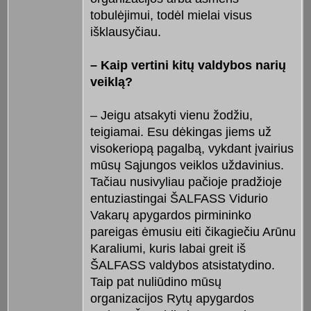
tobulėjimui, todėl mielai visus
išklausyčiau.
– Kaip vertini kitų valdybos narių
veiklą?
– Jeigu atsakyti vienu žodžiu,
teigiamai. Esu dėkingas jiems už
visokeriopą pagalbą, vykdant įvairius
mūsų Sąjungos veiklos uždavinius.
Tačiau nusivyliau pačioje pradžioje
entuziastingai ŠALFASS Vidurio
Vakarų apygardos pirmininko
pareigas ėmusiu eiti čikagiečiu Arūnu
Karaliumi, kuris labai greit iš
ŠALFASS valdybos atsistatydino.
Taip pat nuliūdino mūsų
organizacijos Rytų apygardos