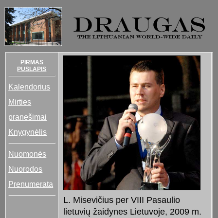
PIRMAS
PUSLAPIS
Kalendorius
Mirties
pranešimai
Knygynėlis
Nuomonės
Nuorodos
Prenumerata
L. Misevičius per VIII Pasaulio
lietuvių žaidynes Lietuvoje, 2009 m.