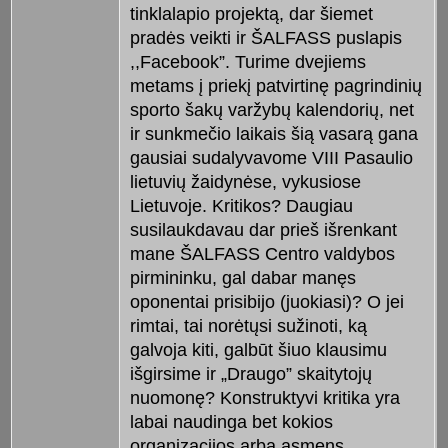
tinklalapio projektą, dar šiemet
pradės veikti ir ŠALFASS puslapis
,,Facebook”. Turime dvejiems
metams į priekį patvirtinę pagrindinių
sporto šakų varžybų kalendorių, net
ir sunkmečio laikais šią vasarą gana
gausiai sudalyvavome VIII Pasaulio
lietuvių žaidynėse, vykusiose
Lietuvoje. Kritikos? Daugiau
susilaukdavau dar prieš išrenkant
mane ŠALFASS Centro valdybos
pirmininku, gal dabar manęs
oponentai prisibijo (juokiasi)? O jei
rimtai, tai norėtųsi sužinoti, ką
galvoja kiti, galbūt šiuo klausimu
išgirsime ir „Draugo” skaitytojų
nuomonę? Konstruktyvi kritika yra
labai naudinga bet kokios
organizacijos arba asmens