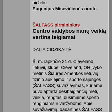
birželis.
Eugenijos Misevičienės nuotr.
ŠALFASS pirmininkas
Centro valdybos narių veiklą
vertina teigiamai
DALIA CIDZIKAITÈ
Š. m. lapkričio 21 d. Cleveland
lietuvių klube, Cleveland, OH įvyko
metinis Šiaurės Amerikos lietuvių
fizinio auklėjimo ir sporto sąjungos
(ŠALFASS) suvažiavimas, kuriame
buvo aptarta besibaigiančių metų
veikla, rengtasi būsimiems sporto
renginiams ir varžyboms. Apie
suvažiavimą, dabartinės ŠALFASS