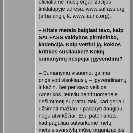
oficialiame mūsų organizacijos
tinklalapyje adresu: www.salfass.org
(arba anglų k. www.launa.org).
–
Kitais metais baigiasi tavo, kaip
ŠALFASS valdybos pirmininko,
kadencija. Kaip vertini ją, kokios
kritikos susilaukei? Kokių
sumanymų nespėjai įgyvendinti?
– Sumanymų visuomet galima
prigalvoti visokiausių – įgyvendinamų
ir kažin. Bet per savo veiklos
Amerikos lietuvių bendruomenėje
dešimtmetį supratau tiek, kad geriau
užsimoti mažiau ir padaryti daugiau,
negu atvirkščiai. Esu patenkintas,
kad pagaliau sutvarkėme metų
metais svarstytą mūsų organizacijos