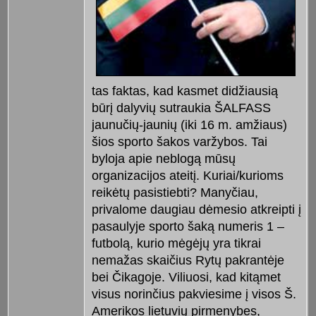
tas faktas, kad kasmet didžiausią
būrį dalyvių sutraukia ŠALFASS
jaunučių-jaunių (iki 16 m. amžiaus)
šios sporto šakos varžybos. Tai
byloja apie neblogą mūsų
organizacijos ateitį. Kuriai/kurioms
reikėtų pasistiebti? Manyčiau,
privalome daugiau dėmesio atkreipti į
pasaulyje sporto šaką numeris 1 –
futbolą, kurio mėgėjų yra tikrai
nemažas skaičius Rytų pakrantėje
bei Čikagoje. Viliuosi, kad kitąmet
visus norinčius pakviesime į visos Š.
Amerikos lietuvių pirmenybes,