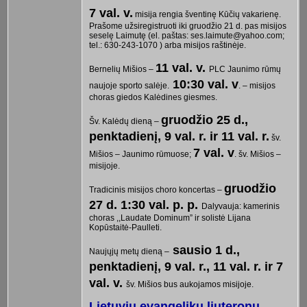
7 val. v.
misija rengia šventinę Kūčių vakarienę.
Prašome užsiregistruoti iki gruodžio 21 d. pas misijos
seselę Laimutę (el. paštas: ses.laimute@yahoo.com;
tel.: 630-243-1070 ) arba misijos raštinėje.
11 val. v.
Bernelių Mišios –
PLC Jaunimo rūmų
10:30 val. v
naujoje sporto salėje.
. – misijos
choras giedos Kalėdines giesmes.
gruodžio 25 d.,
Šv. Kalėdų dieną –
penktadienį, 9 val. r. ir 11 val. r.
šv.
7 val. v
Mišios – Jaunimo rūmuose;
. šv. Mišios –
misijoje.
gruodžio
Tradicinis misijos choro koncertas –
27 d. 1:30 val. p. p.
Dalyvauja: kamerinis
choras ,,Laudate Dominum” ir solistė Lijana
Kopūstaitė-Paulleti.
sausio 1 d.,
Naujųjų metų dieną –
penktadienį, 9 val. r., 11 val. r. ir 7
val. v.
šv. Mišios bus aukojamos misijoje.
Lietuvių evangelikų liuteronų