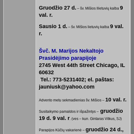
Gruodžio 27 d.
9
– šv. Mišios llietuvių kalba
val. r.
Sausio 1 d.
9 val.
– šv. Mišios lietuvių kalba
r.
Švč. M. Marijos Nekaltojo
Prasidėjimo parapijoje
2745 West 44th Street Chicago, IL
60632
Tel.: 773-5231402; el. paštas:
jauniusk@yahoo.com
10 val. r.
Advento metu sekmadienias šv. Mišios –
gruodžio
Susitaikymo pamaldos ir išpažintys –
19 d. 9 val. r
. (ves – kun. Gintaras Vitkus, SJ)
gruodžio 24 d.,
Parapijos Kūčių vakarienė –