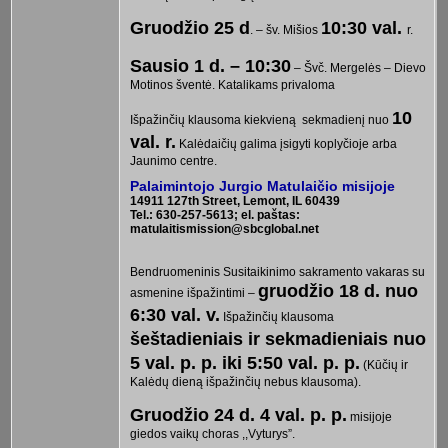
Gruodžio 25 d
10:30 val.
. – šv. Mišios
r.
Sausio 1 d. – 10:30
– Švč. Mergelės – Dievo
Motinos šventė. Katalikams privaloma
10
Išpažinčių klausoma kiekvieną sekmadienį nuo
val. r.
Kalėdaičių galima įsigyti koplyčioje arba
Jaunimo centre.
Palaimintojo Jurgio Matulaičio misijoje
14911 127th Street, Lemont, IL 60439
Tel.: 630-257-5613; el. paštas:
matulaitismission@sbcglobal.net
Bendruomeninis Susitaikinimo sakramento vakaras su
gruodžio 18 d. nuo
asmenine išpažintimi –
6:30 val. v.
Išpažinčių klausoma
šeštadieniais ir sekmadieniais nuo
5 val. p. p. iki 5:50 val. p. p.
(Kūčių ir
Kalėdų dieną išpažinčių nebus klausoma).
Gruodžio 24 d. 4 val. p. p.
misijoje
giedos vaikų choras ,,Vyturys”.