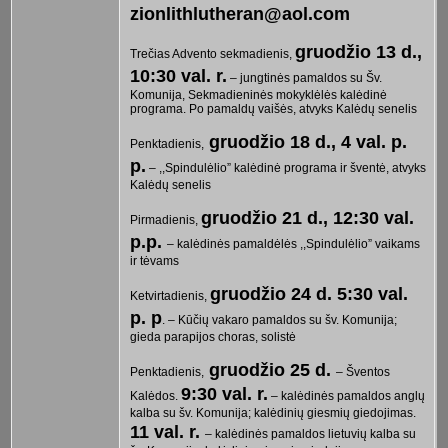
zionlithlutheran@aol.com
gruodžio 13 d.,
Trečias Advento sekmadienis,
10:30 val. r.
– jungtinės pamaldos su Šv.
Komunija, Sekmadieninės mokyklėlės kalėdinė
programa. Po pamaldų vaišės, atvyks Kalėdų senelis
gruodžio 18 d., 4 val. p.
Penktadienis,
p.
– ,,Spindulėlio” kalėdinė programa ir šventė, atvyks
Kalėdų senelis
gruodžio 21 d., 12:30 val.
Pirmadienis,
p.p.
– kalėdinės pamaldėlės ,,Spindulėlio” vaikams
ir tėvams
gruodžio 24 d. 5:30 val.
Ketvirtadienis,
p. p
. – Kūčių vakaro pamaldos su šv. Komunija;
gieda parapijos choras, solistė
gruodžio 25 d.
Penktadienis,
– Šventos
9:30 val. r.
Kalėdos.
– kalėdinės pamaldos anglų
kalba su šv. Komunija; kalėdinių giesmių giedojimas.
11 val. r.
– kalėdinės pamaldos lietuvių kalba su