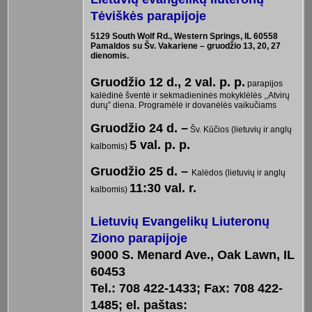
Tėviškės parapijoje
5129 South Wolf Rd., Western Springs, IL 60558
Pamaldos su Šv. Vakariene – gruodžio 13, 20, 27
dienomis.
Gruodžio 12 d., 2 val. p. p.
parapijos
kalėdinė šventė ir sekmadieninės mokyklėlės ,,Atvirų
durų” diena. Programėlė ir dovanėlės vaikučiams
Gruodžio 24 d. –
Šv. Kūčios (lietuvių ir anglų
5 val. p. p.
kalbomis)
Gruodžio 25 d. –
Kalėdos (lietuvių ir anglų
11:30 val. r.
kalbomis)
Lietuvių Evangelikų Liuteronų
Ziono parapijoje
9000 S. Menard Ave., Oak Lawn, IL
60453
Tel.: 708 422-1433; Fax: 708 422-
1485; el. paštas: