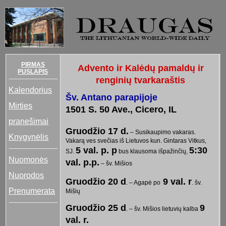
PIRMAS
Advento ir Kalėdų pamaldų ir
PUSLAPIS
renginių tvarkaraštis
Kalendorius
Šv. Antano parapijoje
Mirties
1501 S. 50 Ave., Cicero, IL
pranešimai
Gruodžio 17 d.
– Susikaupimo vakaras.
Knygynėlis
Vakarą ves svečias iš Lietuvos kun. Gintaras Vitkus,
5 val. p. p
5:30
SJ.
bus klausoma išpažinčių,
Nuomonės
val. p.p.
– šv. Mišios
Nuorodos
Gruodžio 20 d
9 val. r
. – Agapė po
. šv.
Prenumerata
Mišių
Gruodžio 25 d
9
. – šv. Mišios lietuvių kalba
val. r.