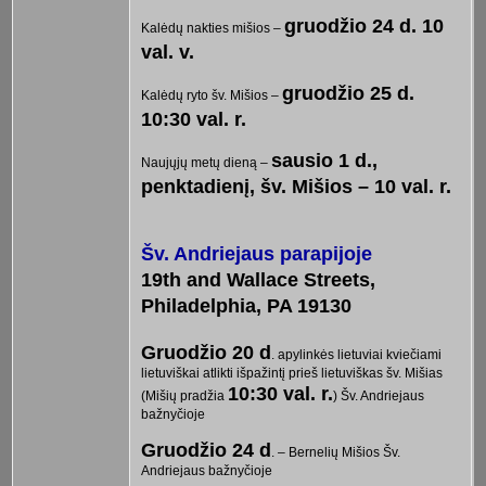
gruodžio 24 d. 10
Kalėdų nakties mišios –
val. v.
gruodžio 25 d.
Kalėdų ryto šv. Mišios –
10:30 val. r.
sausio 1 d.,
Naujųjų metų dieną –
penktadienį, šv. Mišios – 10 val. r.
Šv. Andriejaus parapijoje
19th and Wallace Streets,
Philadelphia, PA 19130
Gruodžio 20 d
. apylinkės lietuviai kviečiami
lietuviškai atlikti išpažintį prieš lietuviškas šv. Mišias
10:30 val. r.
(Mišių pradžia
) Šv. Andriejaus
bažnyčioje
Gruodžio 24 d
. – Bernelių Mišios Šv.
Andriejaus bažnyčioje