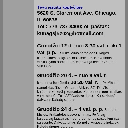
Tėvų jėzuitų koplyčioje
5620 S. Claremont Ave, Chicago,
IL 60636
Tel.: 773-737-8400; el. paštas:
kunagsj5262@hotmail.com
Gruodžio 12 d. nuo 8:30 val. r. iki 1
val. p.p.
– Susitaikymo pamaldos Čikagos
lituanistinės mokyklos moksleiviams ir tėveliams.
Susitaikymo pamaldoms vadovauja tėvas Gintaras
Vitkus, SJ
Gruodžio 20 d. – nuo 9 val. r
.
10:30 val. r.
klausoma išpažinčių,
– šv. Mišios,
pamokslas (tėvas Gintaras Vitkus, SJ). Po Mišių –
kalėdinis vaikučių koncertas. Koncertuos pop muzikos
vaikų grupė ,,Tu ir Aš” (vadovė Loreta Karsokienė),
dalyvaus Kalėdų senelis
Gruodžio 24 d. – 4 val. p. p.
Bernelių
Mišios. Prakartėlės pašventinimas. Po Mišių –
kalėdaičių laužymas ir bendruomenės pasveikinimas
su švente. Dalyvaujantys Bernelių Mišiose atlieka šv.
Kalėdų dienos pareigą.