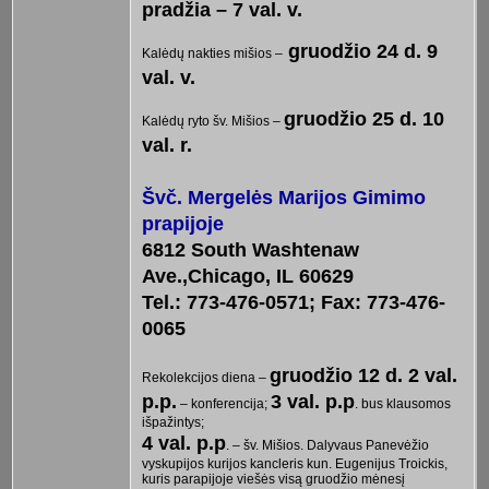
pradžia – 7 val. v.
gruodžio 24 d. 9
Kalėdų nakties mišios –
val. v.
gruodžio 25 d. 10
Kalėdų ryto šv. Mišios –
val. r.
Švč. Mergelės Marijos Gimimo
prapijoje
6812 South Washtenaw
Ave.,Chicago, IL 60629
Tel.: 773-476-0571; Fax: 773-476-
0065
gruodžio 12 d. 2 val.
Rekolekcijos diena –
p.p.
3 val. p.p
– konferencija;
. bus klausomos
išpažintys;
4 val. p.p
. – šv. Mišios. Dalyvaus Panevėžio
vyskupijos kurijos kancleris kun. Eugenijus Troickis,
kuris parapijoje viešės visą gruodžio mėnesį