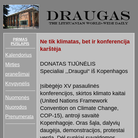
PIRMAS
Ne tik klimatas, bet ir konferencija
PUSLAPIS
karštėja
Kalendorius
DONATAS TIJŪNĖLIS
Mirties
Specialiai ,,Draugui“ iš Kopenhagos
pranešimai
Knygynėlis
Įsibėgėjo XV pasaulinės
konferencijos, skirtos klimato kaitai
Nuomonės
(United Nations Framework
Nuorodos
Convention on Climate Change,
COP-15), antroji savaitė
Prenumerata
Kopenhagoje. Oras šąla, dalyvių
daugėja, demonstracijos, protestai
verda. Dėl sunkiai suvaldomos