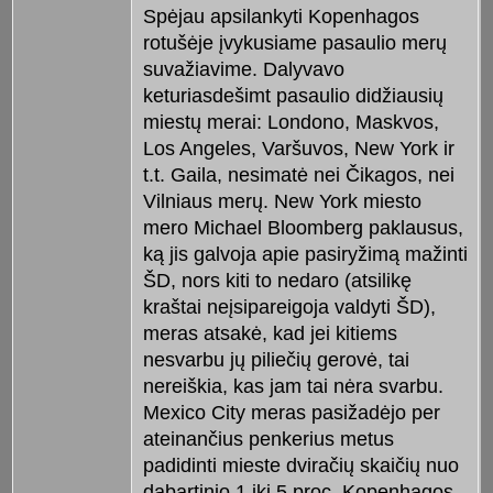
Spėjau apsilankyti Kopenhagos
rotušėje įvykusiame pasaulio merų
suvažiavime. Dalyvavo
keturiasdešimt pasaulio didžiausių
miestų merai: Londono, Maskvos,
Los Angeles, Varšuvos, New York ir
t.t. Gaila, nesimatė nei Čikagos, nei
Vilniaus merų. New York miesto
mero Michael Bloomberg paklausus,
ką jis galvoja apie pasiryžimą mažinti
ŠD, nors kiti to nedaro (atsilikę
kraštai neįsipareigoja valdyti ŠD),
meras atsakė, kad jei kitiems
nesvarbu jų piliečių gerovė, tai
nereiškia, kas jam tai nėra svarbu.
Mexico City meras pasižadėjo per
ateinančius penkerius metus
padidinti mieste dviračių skaičių nuo
dabartinio 1 iki 5 proc. Kopenhagos