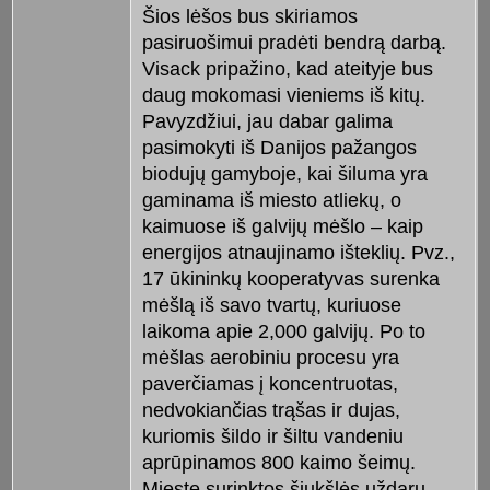
Šios lėšos bus skiriamos
pasiruošimui pradėti bendrą darbą.
Visack pripažino, kad ateityje bus
daug mokomasi vieniems iš kitų.
Pavyzdžiui, jau dabar galima
pasimokyti iš Danijos pažangos
biodujų gamyboje, kai šiluma yra
gaminama iš miesto atliekų, o
kaimuose iš galvijų mėšlo – kaip
energijos atnaujinamo išteklių. Pvz.,
17 ūkininkų kooperatyvas surenka
mėšlą iš savo tvartų, kuriuose
laikoma apie 2,000 galvijų. Po to
mėšlas aerobiniu procesu yra
paverčiamas į koncentruotas,
nedvokiančias trąšas ir dujas,
kuriomis šildo ir šiltu vandeniu
aprūpinamos 800 kaimo šeimų.
Mieste surinktos šiukšlės uždaru