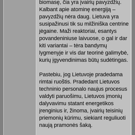
biomasę, čia yra įvairių pavyzdžių.
Kalbant apie atominę energiją –
pavyzdžių nėra daug. Lietuva yra
susipažinusi tik su milžiniška centrine
jėgaine. Maži reaktoriai, esantys
povandeniniuse laivuose, o gal ir dar
kiti variantai – tėra bandymų
lygmenyje ir vis dar teorinė galimybė,
kurių įgyvendinimas būtų sudėtingas.
Pastebiu, jog Lietuvoje pradedama
rimtai ruoštis. Pradedant Lietuvos
techninio personalo naujus procesus
valdyti paruošimu, Lietuvos įmonių
dalyvavimu statant energetikos
įrenginius ir, žinoma, įvairių teisinių
priemonių kūrimu, siekiant reguliuoti
naują pramonės šaką.