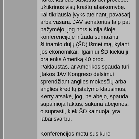
užtikrinus visų kraštų atsakomybę.
Tai tikriausia įvyks ateinantį pavasarį
arba vasarą. JAV senatorius taip pat
pažymėjo, jog nors Kinija šioje
konferencijoje ir žada sumažinti
šiltnamio dujų (ŠD) išmetimą, kylant
jos ekonomikai, ilgainiui ŠD kiekiu ji
pralenks Ameriką 40 proc.
Paklaustas, ar Amerikos spauda turi
įtakos JAV Kongreso delsimui
sprendžiant anglies mokesčių arba
anglies kreditų įstatymo klausimus,
Kerry atsakė, jog, be abejo, spauda
supainioja faktus, sukuria abejones,
o suprasti, kiek ŠD kainuoja, yra
labai svarbu.
Konferencijos metu susikūrė