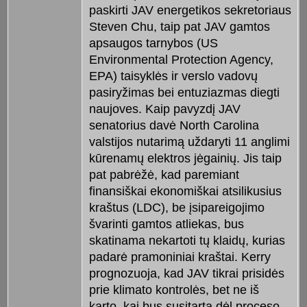
paskirti JAV energetikos sekretoriaus
Steven Chu, taip pat JAV gamtos
apsaugos tarnybos (US
Environmental Protection Agency,
EPA) taisyklės ir verslo vadovų
pasiryžimas bei entuziazmas diegti
naujoves. Kaip pavyzdį JAV
senatorius davė North Carolina
valstijos nutarimą uždaryti 11 anglimi
kūrenamų elektros jėgainių. Jis taip
pat pabrėžė, kad paremiant
finansiškai ekonomiškai atsilikusius
kraštus (LDC), be įsipareigojimo
švarinti gamtos atliekas, bus
skatinama nekartoti tų klaidų, kurias
padarė pramoniniai kraštai. Kerry
prognozuoja, kad JAV tikrai prisidės
prie klimato kontrolės, bet ne iš
karto, kai bus susitarta dėl proceso,