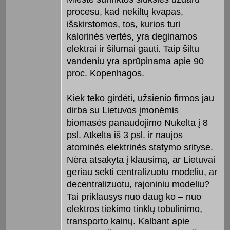
procesu, kad nekiltų kvapas,
išskirstomos, tos, kurios turi
kalorinės vertės, yra deginamos
elektrai ir šilumai gauti. Taip šiltu
vandeniu yra aprūpinama apie 90
proc. Kopenhagos.
Kiek teko girdėti, užsienio firmos jau
dirba su Lietuvos įmonėmis
biomasės panaudojimo Nukelta į 8
psl. Atkelta iš 3 psl. ir naujos
atominės elektrinės statymo srityse.
Nėra atsakyta į klausimą, ar Lietuvai
geriau sekti centralizuotu modeliu, ar
decentralizuotu, rajoniniu modeliu?
Tai priklausys nuo daug ko – nuo
elektros tiekimo tinklų tobulinimo,
transporto kainų. Kalbant apie