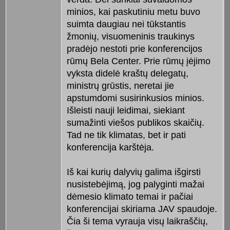
minios, kai paskutiniu metu buvo
suimta daugiau nei tūkstantis
žmonių, visuomeninis traukinys
pradėjo nestoti prie konferencijos
rūmų Bela Center. Prie rūmų įėjimo
vyksta didelė kraštų delegatų,
ministrų grūstis, neretai jie
apstumdomi susirinkusios minios.
Išleisti nauji leidimai, siekiant
sumažinti viešos publikos skaičių.
Tad ne tik klimatas, bet ir pati
konferencija karštėja.
Iš kai kurių dalyvių galima išgirsti
nusistebėjimą, jog palyginti mažai
dėmesio klimato temai ir pačiai
konferencijai skiriama JAV spaudoje.
Čia ši tema vyrauja visų laikraščių,