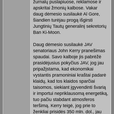
žurnalų puslapiuose, reklamose ir
apskritai žmonių kalbose. Vakar
daug dėmesio susilaukė Al Gore,
šiandien turėjau progą išgirsti
Jungtinių Tautų generalinį sekretorių
Ban Ki-Moon.
Daug dėmesio susilaukė JAV
senatoriaus John Kerry pranešimas
spaudai. Savo kalboje jis pabrėžė
prasidėjusius pokyčius JAV, jog jau
pripažįstama, kad ekonomikai
vystantis pramoniniai kraštai padarė
klaidų, kad tos klaidos sparčiai
taisomos, siekiant įgyvendinti švarią
ir importui nepriklausomą energetiką,
tuo pačiu stabdant atmosferos
teršimą. Kerry teigė, jog prie to
ženkliai prisidės 350 mln. dol., jau