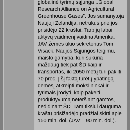
globalinė tyrimų sąjunga ,,Global
Research Alliance on Agricultural
Greenhouse Gases”. Jos sumanytoja
Naujoji Zelandija, netrukus prie jos
prisidėjo 22 kraštai. Tarp jų labai
aktyvų vaidmenį vaidina Amerika,
JAV žemės ūkio sekretorius Tom
Visack. Naujos Sąjungos teigimu,
maisto gamyba, kuri sukuria
maždaug tiek pat ŠD kaip ir
transportas, iki 2050 metų turi pakilti
70 proc. Į šį faktą turėtų ypatingą
dėmesį atkreipti mokslininkai ir
tyrimais įrodyti, kaip pakelti
produktyvumą neteršiant gamtos,
nedidinant ŠD. Tam tikslui dauguma
kraštų prisižadėjo pradžiai skirti apie
150 mln. dol. (JAV – 90 mln. dol.).