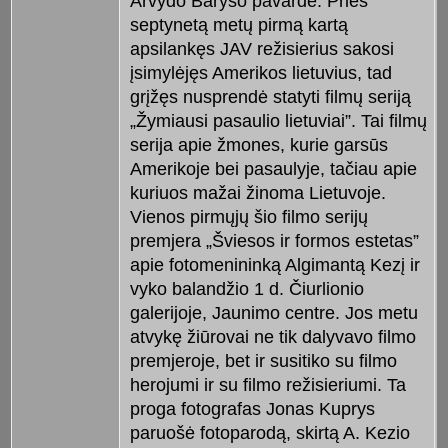
Arvydo Baryso pavardė. Prieš
septynetą metų pirmą kartą
apsilankęs JAV režisierius sakosi
įsimylėjęs Amerikos lietuvius, tad
grįžęs nusprendė statyti filmų seriją
„Žymiausi pasaulio lietuviai”. Tai filmų
serija apie žmones, kurie garsūs
Amerikoje bei pasaulyje, tačiau apie
kuriuos mažai žinoma Lietuvoje.
Vienos pirmųjų šio filmo serijų
premjera „Šviesos ir formos estetas”
apie fotomenininką Algimantą Kezį ir
vyko balandžio 1 d. Čiurlionio
galerijoje, Jaunimo centre. Jos metu
atvykę žiūrovai ne tik dalyvavo filmo
premjeroje, bet ir susitiko su filmo
herojumi ir su filmo režisieriumi. Ta
proga fotografas Jonas Kuprys
paruošė fotoparodą, skirtą A. Kezio