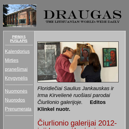
PIRMAS
PUSLAPIS
Kalendorius
Mirties
pranešimai
Knygynėlis
Floridiečiai Saulius Jankauskas ir
Nuomonės
Irma Kirvelienė ruošiasi parodai
Nuorodos
Čiurlionio galerijoje.
Editos
Prenumerata
Klinkel nuotr.
Čiurlionio galerijai 2012-