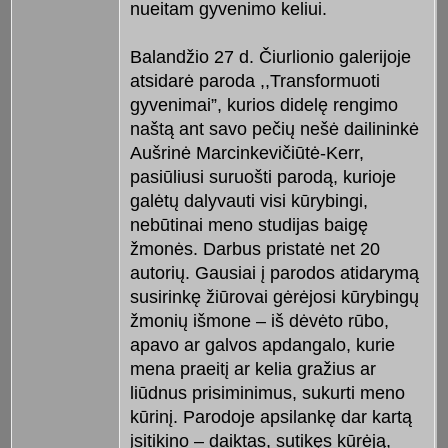
nueitam gyvenimo keliui.
Balandžio 27 d. Čiurlionio galerijoje
atsidarė paroda ,,Transformuoti
gyvenimai”, kurios didelę rengimo
naštą ant savo pečių nešė dailininkė
Aušrinė Marcinkevičiūtė-Kerr,
pasiūliusi suruošti parodą, kurioje
galėtų dalyvauti visi kūrybingi,
nebūtinai meno studijas baigę
žmonės. Darbus pristatė net 20
autorių. Gausiai į parodos atidarymą
susirinkę žiūrovai gėrėjosi kūrybingų
žmonių išmone – iš dėvėto rūbo,
apavo ar galvos apdangalo, kurie
mena praeitį ar kelia gražius ar
liūdnus prisiminimus, sukurti meno
kūrinį. Parodoje apsilankę dar kartą
įsitikino – daiktas, sutikęs kūrėją,