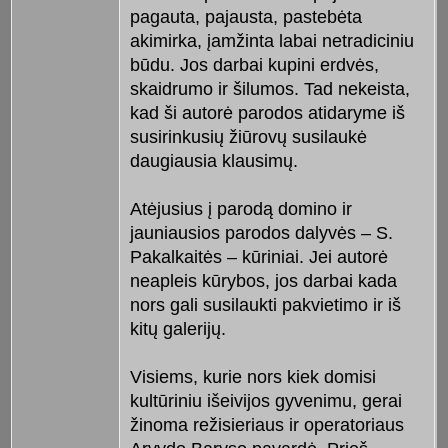
pagauta, pajausta, pastebėta
akimirka, įamžinta labai netradiciniu
būdu. Jos darbai kupini erdvės,
skaidrumo ir šilumos. Tad nekeista,
kad ši autorė parodos atidaryme iš
susirinkusių žiūrovų susilaukė
daugiausia klausimų.
Atėjusius į parodą domino ir
jauniausios parodos dalyvės – S.
Pakalkaitės – kūriniai. Jei autorė
neapleis kūrybos, jos darbai kada
nors gali susilaukti pakvietimo ir iš
kitų galerijų.
Visiems, kurie nors kiek domisi
kultūriniu išeivijos gyvenimu, gerai
žinoma režisieriaus ir operatoriaus