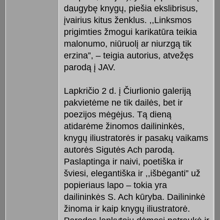
daugybę knygų, piešia ekslibrisus,
įvairius kitus ženklus. ,,Linksmos
prigimties žmogui karikatūra teikia
malonumo, niūruolį ar niurzgą tik
erzina”, – teigia autorius, atvežęs
parodą į JAV.
Lapkričio 2 d. į Čiurlionio galeriją
pakvietėme ne tik dailės, bet ir
poezijos mėgėjus. Tą dieną
atidarėme žinomos dailininkės,
knygų iliustratorės ir pasakų vaikams
autorės Sigutės Ach parodą.
Paslaptinga ir naivi, poetiška ir
šviesi, elegantiška ir ,,išbėganti” už
popieriaus lapo – tokia yra
dailininkės S. Ach kūryba. Dailininkė
žinoma ir kaip knygų iliustratorė.