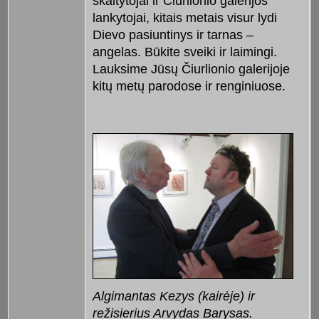
skaitytojai ir Čiurlionio galerijos
lankytojai, kitais metais visur lydi
Dievo pasiuntinys ir tarnas –
angelas. Būkite sveiki ir laimingi.
Lauksime Jūsų Čiurlionio galerijoje
kitų metų parodose ir renginiuose.
Algimantas Kezys (kairėje) ir
režisierius Arvydas Barysas.