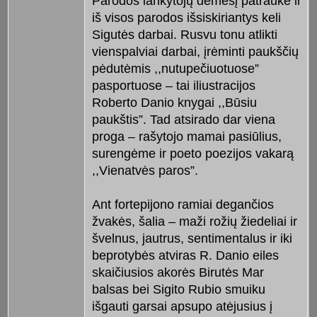
Parodos lankytojų dėmesį patraukė ir
iš visos parodos išsiskiriantys keli
Sigutės darbai. Rusvu tonu atlikti
vienspalviai darbai, įrėminti paukščių
pėdutėmis ,,nutupečiuotuose”
pasportuose – tai iliustracijos
Roberto Danio knygai ,,Būsiu
paukštis”. Tad atsirado dar viena
proga – rašytojo mamai pasiūlius,
surengėme ir poeto poezijos vakarą
,,Vienatvės paros”.
Ant fortepijono ramiai degančios
žvakės, šalia – maži rožių žiedeliai ir
švelnus, jautrus, sentimentalus ir iki
beprotybės atviras R. Danio eiles
skaičiusios akorės Birutės Mar
balsas bei Sigito Rubio smuiku
išgauti garsai apsupo atėjusius į