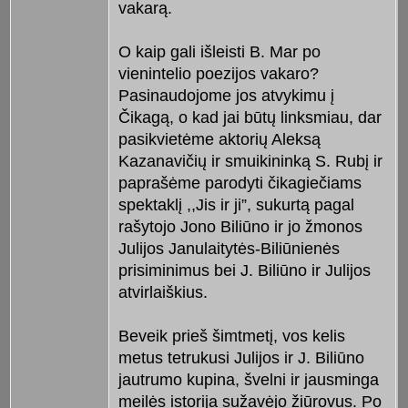
vakarą.
O kaip gali išleisti B. Mar po
vienintelio poezijos vakaro?
Pasinaudojome jos atvykimu į
Čikagą, o kad jai būtų linksmiau, dar
pasikvietėme aktorių Aleksą
Kazanavičių ir smuikininką S. Rubį ir
paprašėme parodyti čikagiečiams
spektaklį ,,Jis ir ji”, sukurtą pagal
rašytojo Jono Biliūno ir jo žmonos
Julijos Janulaitytės-Biliūnienės
prisiminimus bei J. Biliūno ir Julijos
atvirlaiškius.
Beveik prieš šimtmetį, vos kelis
metus tetrukusi Julijos ir J. Biliūno
jautrumo kupina, švelni ir jausminga
meilės istorija sužavėjo žiūrovus. Po