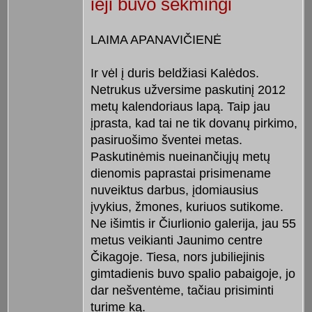
ieji buvo sėkmingi
LAIMA APANAVIČIENĖ
Ir vėl į duris beldžiasi Kalėdos.
Netrukus užversime paskutinį 2012
metų kalendoriaus lapą. Taip jau
įprasta, kad tai ne tik dovanų pirkimo,
pasiruošimo šventei metas.
Paskutinėmis nueinančiųjų metų
dienomis paprastai prisimename
nuveiktus darbus, įdomiausius
įvykius, žmones, kuriuos sutikome.
Ne išimtis ir Čiurlionio galerija, jau 55
metus veikianti Jaunimo centre
Čikagoje. Tiesa, nors jubiliejinis
gimtadienis buvo spalio pabaigoje, jo
dar nešventėme, tačiau prisiminti
turime ką.