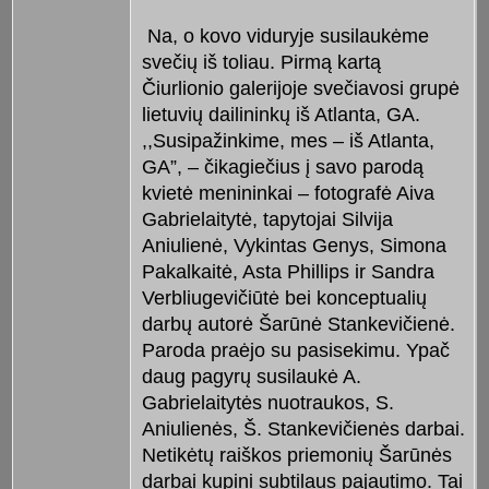
Na, o kovo viduryje susilaukėme
svečių iš toliau. Pirmą kartą
Čiurlionio galerijoje svečiavosi grupė
lietuvių dailininkų iš Atlanta, GA.
,,Susipažinkime, mes – iš Atlanta,
GA”, – čikagiečius į savo parodą
kvietė menininkai – fotografė Aiva
Gabrielaitytė, tapytojai Silvija
Aniulienė, Vykintas Genys, Simona
Pakalkaitė, Asta Phillips ir Sandra
Verbliugevičiūtė bei konceptualių
darbų autorė Šarūnė Stankevičienė.
Paroda praėjo su pasisekimu. Ypač
daug pagyrų susilaukė A.
Gabrielaitytės nuotraukos, S.
Aniulienės, Š. Stankevičienės darbai.
Netikėtų raiškos priemonių Šarūnės
darbai kupini subtilaus pajautimo. Tai