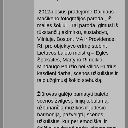
2012-uosius pradėjome Dainiaus
Mačikėno fotografijos paroda ,,Iš
meilės šokiui”. Tai paroda, gimusi iš
tūkstančių akimirkų, sustabdytų
Vilniuje, Boston, MA ir Providence,
RI, pro objektyvo ertmę stebint
Lietuvos baleto meistrų – Eglės
Špokaitės, Martyno Rimeikio,
Mindaugo Baužio bei Vilios Putrius –
kasdienį darbą, scenos užkulisius ir
taip užgimusį šokio stebuklą.
Žiūrovas galėjo pamatyti baleto
scenos žvilgesį, linijų tobulumą,
užburiančią muzikos ir judesio
harmoniją, pažvelgti į scenos
užkulisius, kur per emociškai ir