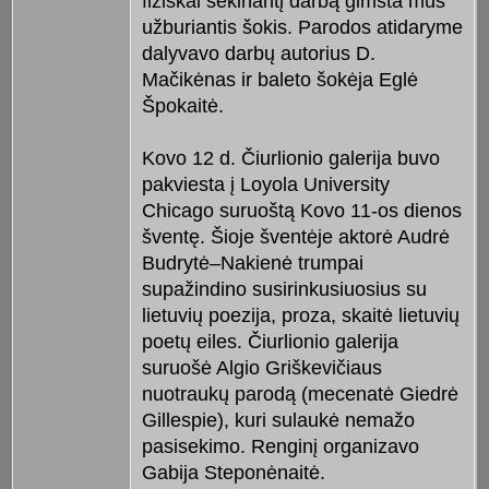
fiziškai sekinantį darbą gimsta mus
užburiantis šokis. Parodos atidaryme
dalyvavo darbų autorius D.
Mačikėnas ir baleto šokėja Eglė
Špokaitė.
Kovo 12 d. Čiurlionio galerija buvo
pakviesta į Loyola University
Chicago suruoštą Kovo 11-os dienos
šventę. Šioje šventėje aktorė Audrė
Budrytė–Nakienė trumpai
supažindino susirinkusiuosius su
lietuvių poezija, proza, skaitė lietuvių
poetų eiles. Čiurlionio galerija
suruošė Algio Griškevičiaus
nuotraukų parodą (mecenatė Giedrė
Gillespie), kuri sulaukė nemažo
pasisekimo. Renginį organizavo
Gabija Steponėnaitė.