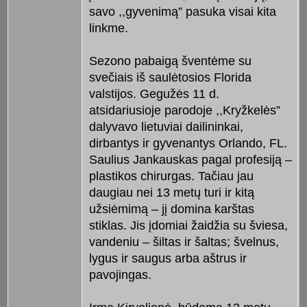
savo ,,gyvenimą” pasuka visai kita
linkme.
Sezono pabaigą šventėme su
svečiais iš saulėtosios Florida
valstijos. Gegužės 11 d.
atsidariusioje parodoje ,,Kryžkelės”
dalyvavo lietuviai dailininkai,
dirbantys ir gyvenantys Orlando, FL.
Saulius Jankauskas pagal profesiją –
plastikos chirurgas. Tačiau jau
daugiau nei 13 metų turi ir kitą
užsiėmimą – jį domina karštas
stiklas. Jis įdomiai žaidžia su šviesa,
vandeniu – šiltas ir šaltas; švelnus,
lygus ir saugus arba aštrus ir
pavojingas.