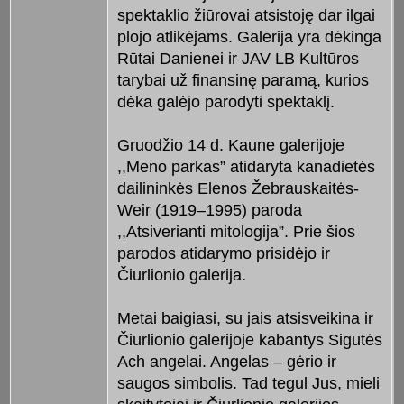
spektaklio žiūrovai atsistoję dar ilgai
plojo atlikėjams. Galerija yra dėkinga
Rūtai Danienei ir JAV LB Kultūros
tarybai už finansinę paramą, kurios
dėka galėjo parodyti spektaklį.
Gruodžio 14 d. Kaune galerijoje
,,Meno parkas” atidaryta kanadietės
dailininkės Elenos Žebrauskaitės-
Weir (1919–1995) paroda
,,Atsiverianti mitologija”. Prie šios
parodos atidarymo prisidėjo ir
Čiurlionio galerija.
Metai baigiasi, su jais atsisveikina ir
Čiurlionio galerijoje kabantys Sigutės
Ach angelai. Angelas – gėrio ir
saugos simbolis. Tad tegul Jus, mieli