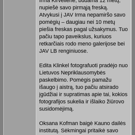
Irma Kirvelienė, būdama 12 metų,
nupiešė savo pirmąją freską.
Atvykusi į JAV Irma nepamiršo savo
pomėgių – daugiau nei 10 metų
piešia freskas pagal užsakymus. Tuo
pačiu tapo paveikslus, kuriuos
retkarčiais rodo meno galerijose bei
JAV LB renginiuose.
Edita Klinkel fotografuoti pradėjo nuo
Lietuvos Nepriklausomybės
paskelbimo. Pomėgis pamažu
išaugo į aistrą, tuo pačiu atsirado
įgūdžiai ir supratimas apie tai, kokios
fotografijos sukelia ir išlaiko žiūrovo
susidomėjimą.
Oksana Kofman baigė Kauno dailės
institutą. Sėkmingai pritaikė savo