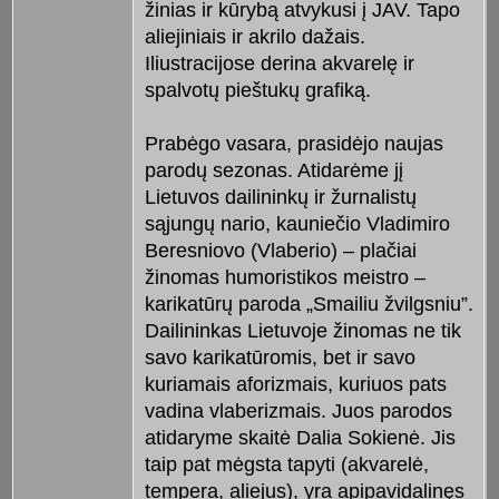
žinias ir kūrybą atvykusi į JAV. Tapo
aliejiniais ir akrilo dažais.
Iliustracijose derina akvarelę ir
spalvotų pieštukų grafiką.
Prabėgo vasara, prasidėjo naujas
parodų sezonas. Atidarėme jį
Lietuvos dailininkų ir žurnalistų
sąjungų nario, kauniečio Vladimiro
Beresniovo (Vlaberio) – plačiai
žinomas humoristikos meistro –
karikatūrų paroda „Smailiu žvilgsniu”.
Dailininkas Lietuvoje žinomas ne tik
savo karikatūromis, bet ir savo
kuriamais aforizmais, kuriuos pats
vadina vlaberizmais. Juos parodos
atidaryme skaitė Dalia Sokienė. Jis
taip pat mėgsta tapyti (akvarelė,
tempera, aliejus), yra apipavidalinęs