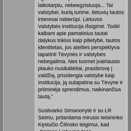
laikotarpiu, nebeegzistuoja... Tai
valstybei, kurią turime, lietuvių tautos
interesai neberūpi. Lietuvos
Valstybės institucija išsigimė. Todėl
kalbant apie pamatinius tautai
dalykus tokius kaip pilietybė, tautos
identitetas, jos ateities perspektyva
tapatinti Tėvynės ir valstybės
nebegalima. Nes tuomet įvairiausio
plauko nusikaltėliai, prasibrovę į
valdžią, prisidengia valstybe kaip
Institucija, ją sutapatina su Tėvyne ir
priiminėja sprendimus, naikinančius
tautą.”
Susitvarko Simanonytė ir su LR
Seimu, pritardama mirusio teisininko
Kęstučio Čilinsko teigimui, kad