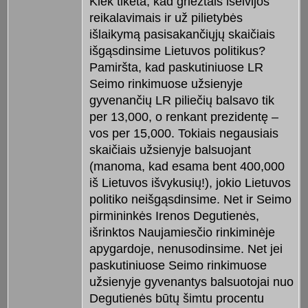
Kiek tikėta, kad griežtais išeivijos
reikalavimais ir už pilietybės
išlaikymą pasisakančiųjų skaičiais
išgąsdinsime Lietuvos politikus?
Pamiršta, kad paskutiniuose LR
Seimo rinkimuose užsienyje
gyvenančių LR piliečių balsavo tik
per 13,000, o renkant prezidentę –
vos per 15,000. Tokiais negausiais
skaičiais užsienyje balsuojant
(manoma, kad esama bent 400,000
iš Lietuvos išvykusių!), jokio Lietuvos
politiko neišgąsdinsime. Net ir Seimo
pirmininkės Irenos Degutienės,
išrinktos Naujamiesčio rinkiminėje
apygardoje, nenusodinsime. Net jei
paskutiniuose Seimo rinkimuose
užsienyje gyvenantys balsuotojai nuo
Degutienės būtų šimtu procentu