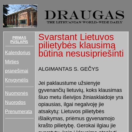
Svarstant Lietuvos
PIRMAS
PUSLAPIS
pilietybės klausimą
būtina nesusipriešinti
Kalendorius
Mirties
ALGIMANTAS S. GEČYS
pranešimai
Knygynėlis
Jei paklaustume užsienyje
gyvenančių lietuvių, koks klausimas
Nuomonės
šiuo metu išeivijos žiniasklaidoje yra
Nuorodos
opiausias, ilgai negalvoję jie
atsakytų: Lietuvos pilietybės
Prenumerata
išlaikymas, priėmus gyvenamojo
krašto pilietybę. Gerokai ilgiau jie