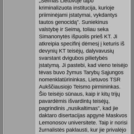
„Seimas Lietuvoje tapo
kriminalizuota institucija, kurioje
priiminėjami įstatymai, vykdantys
tautos genocidą”. Suniekinus
valstybę ir Seimą, toliau seka
Simanonytės išpuolis prieš KT. Ji
atkreipia specifinį dėmesį į keturis iš
devynių KT teisėjų, dalyvavusių
svarstant dvigubos pilietybės
įstatymą. Ji pastebi, kad vieno teisėjo
tėvas buvo žymus Tarybų Sąjungos
nomenklatūrininkas, Lietuvos TSR
Aukščiausiojo Teismo pirmininkas.
Šio teisėjo sūnaus, kaip ir kitų trijų
pavardėmis išvardintų teisėjų,
pagrindinis „nusikaltimas”, kad jie
daktaro disertacijas apgynė Maskvos
Lemonosov universitete. Taip ir norisi
žurnalistės paklausti, kur jie privalėjo