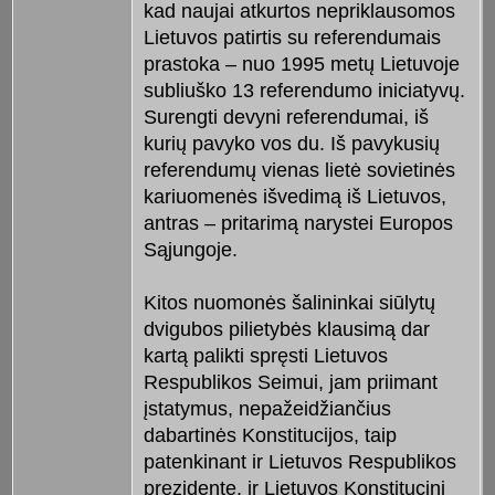
kad naujai atkurtos nepriklausomos
Lietuvos patirtis su referendumais
prastoka – nuo 1995 metų Lietuvoje
subliuško 13 referendumo iniciatyvų.
Surengti devyni referendumai, iš
kurių pavyko vos du. Iš pavykusių
referendumų vienas lietė sovietinės
kariuomenės išvedimą iš Lietuvos,
antras – pritarimą narystei Europos
Sąjungoje.
Kitos nuomonės šalininkai siūlytų
dvigubos pilietybės klausimą dar
kartą palikti spręsti Lietuvos
Respublikos Seimui, jam priimant
įstatymus, nepažeidžiančius
dabartinės Konstitucijos, taip
patenkinant ir Lietuvos Respublikos
prezidentę, ir Lietuvos Konstitucinį