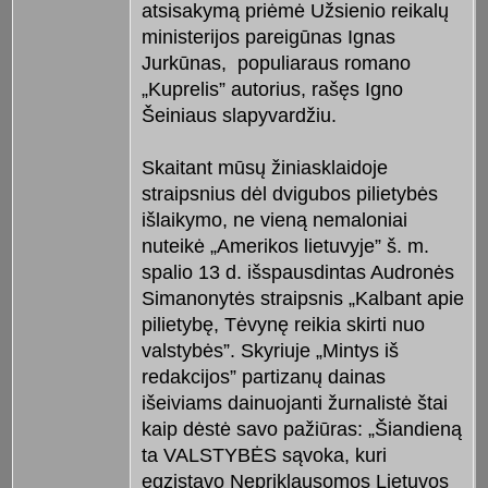
atsisakymą priėmė Užsienio reikalų
ministerijos pareigūnas Ignas
Jurkūnas, populiaraus romano
„Kuprelis” autorius, rašęs Igno
Šeiniaus slapyvardžiu.
Skaitant mūsų žiniasklaidoje
straipsnius dėl dvigubos pilietybės
išlaikymo, ne vieną nemaloniai
nuteikė „Amerikos lietuvyje” š. m.
spalio 13 d. išspausdintas Audronės
Simanonytės straipsnis „Kalbant apie
pilietybę, Tėvynę reikia skirti nuo
valstybės”. Skyriuje „Mintys iš
redakcijos” partizanų dainas
išeiviams dainuojanti žurnalistė štai
kaip dėstė savo pažiūras: „Šiandieną
ta VALSTYBĖS sąvoka, kuri
egzistavo Nepriklausomos Lietuvos