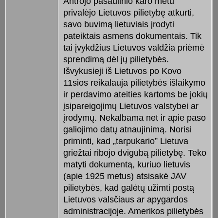
Antrojo pasaulinio karo metu
privalėjo Lietuvos pilietybę atkurti,
savo buvimą lietuviais įrodyti
pateiktais asmens dokumentais. Tik
tai įvykdžius Lietuvos valdžia priėmė
sprendimą dėl jų pilietybės.
Išvykusieji iš Lietuvos po Kovo
11sios reikalauja pilietybės išlaikymo
ir perdavimo ateities kartoms be jokių
įsipareigojimų Lietuvos valstybei ar
įrodymų. Nekalbama net ir apie paso
galiojimo datų atnaujinimą. Norisi
priminti, kad „tarpukario” Lietuva
griežtai ribojo dvigubą pilietybę. Teko
matyti dokumentą, kuriuo lietuvis
(apie 1925 metus) atsisakė JAV
pilietybės, kad galėtų užimti postą
Lietuvos valsčiaus ar apygardos
administracijoje. Amerikos pilietybės