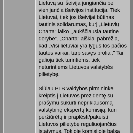
Lietuvą su išeivija jungiančia bei
vienijančia išeivijos institucija. Tiek
Lietuvai, tiek jos išeivijai būtinas
tautinis solidarumas, kurį „Lietuvių
Charta” laiko ,,aukščiausia tautine
dorybe”. „Charta” aiškiai pabrėžia,
kad „Visi lietuviai yra lygūs tos pačios
tautos vaikai, tarp savęs broliai.” Tai
galioja tiek turintiems, tiek
neturintiems Lietuvos valstybės
pilietybę.
Siūlau PLB valdybos pirmininkei
kreiptis į Lietuvos prezidentę su
prašymu sukurti nepriklausomą
valstybinę ekspertų komisiją, kuri
peržiūrėtų ir praplėsti/pakeisti
Lietuvos pilietybę reguliuojančius
įstatymus. Tokioje komisijoje balsą