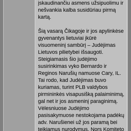
įskaudinančiu asmens užsipuolimu ir
nešvankia kalba susidūriau pirmą
kartą.
Šią vasarą Čikagoje ir jos apylinkėse
gyvenantys lietuviai įkūrė
visuomeninį sambūrį – Judėjimas
Lietuvos pilietybei išsaugoti.
Steigiamasis šio judėjimo
susirinkimas vyko Bernardo ir
Reginos Narušių namuose Cary, IL.
Tai rodo, kad Judėjimas buvo
kuriamas, turint PLB valdybos
pirmininkės visapusišką palaiminimą,
gal net ir jos asmeninį paraginimą.
Vėlesniuose Judėjimo
pasisakymuose nestokojama padėkų
adv. Narušienei už jos paramą bei
teikiamus nurodymus. Nors Komiteto