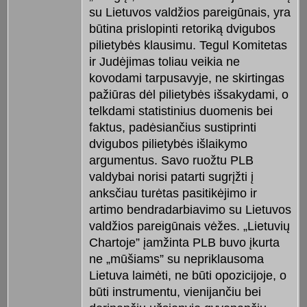
su Lietuvos valdžios pareigūnais, yra
būtina prislopinti retoriką dvigubos
pilietybės klausimu. Tegul Komitetas
ir Judėjimas toliau veikia ne
kovodami tarpusavyje, ne skirtingas
pažiūras dėl pilietybės išsakydami, o
telkdami statistinius duomenis bei
faktus, padėsiančius sustiprinti
dvigubos pilietybės išlaikymo
argumentus. Savo ruožtu PLB
valdybai norisi patarti sugrįžti į
anksčiau turėtas pasitikėjimo ir
artimo bendradarbiavimo su Lietuvos
valdžios pareigūnais vėžes. „Lietuvių
Chartoje” įamžinta PLB buvo įkurta
ne „mūšiams” su nepriklausoma
Lietuva laimėti, ne būti opozicijoje, o
būti instrumentu, vienijančiu bei