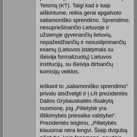
Teismą (KT). Taigi kad ir kaip
aiškintume, reikia gerai apgalvoto
saliamoniško sprendimo. Sprendimo,
nesupriešinančio Lietuvoje ir
užsienyje gyvenančių lietuvių,
nepažeidžiančių ir nesusilpninančių
esamų (Lietuvos įstatymais su
išeivija formalizuotų) Lietuvos
institucijų, su išeivija dirbančių
komisijų veiklos.
Ieškant to „saliamoniško sprendimo”
privalu atsižvelgti ir į LR prezidentės
Dalios Grybauskaitės išsakytą
nuomonę, jog „Pilietybė yra
ištikimybės priesaika valstybei”.
Prezidentės teigimu, „Pilietybės
klausimai nėra lengvi. Šiaip dvigubą