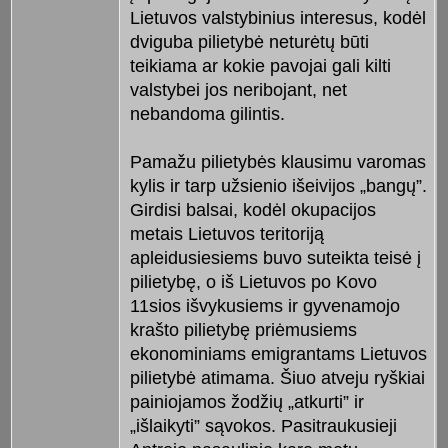
Lietuvos valstybinius interesus, kodėl
dviguba pilietybė neturėtų būti
teikiama ar kokie pavojai gali kilti
valstybei jos neribojant, net
nebandoma gilintis.
Pamažu pilietybės klausimu varomas
kylis ir tarp užsienio išeivijos „bangų”.
Girdisi balsai, kodėl okupacijos
metais Lietuvos teritoriją
apleidusiesiems buvo suteikta teisė į
pilietybę, o iš Lietuvos po Kovo
11sios išvykusiems ir gyvenamojo
krašto pilietybę priėmusiems
ekonominiams emigrantams Lietuvos
pilietybė atimama. Šiuo atveju ryškiai
painiojamos žodžių „atkurti” ir
„išlaikyti” sąvokos. Pasitraukusieji