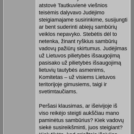
atstovė Tautkuvienė viešnios
teisėmis dalyvavo Judėjimo
steigiamajame susirinkime, susijungti
ar bent suderinti abiejų sambūrių
veiklos nepavyko. Stebėtis dėl to
netenka, žinant ryškius sambūrių
vadovų pažiūrų skirtumus. Judėjimas
už Lietuvos pilietybės išsaugojimą
pasisako už pilietybės išsaugojimą
lietuvių tautybės asmenims,
Komitetas – už visiems Lietuvos
teritorijoje gimusiems, taigi ir
svetimtaučiams.
Peršasi klausimas, ar išeivijoje iš
viso reikėjo steigti aukščiau mano
paminėtus sambūrius? Kiek vadovų
siekė susireikšminti, juos steigiant?