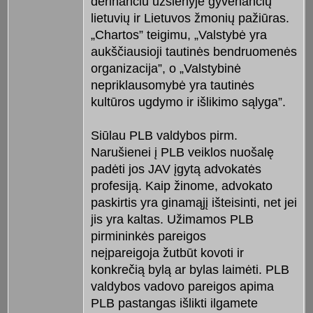
derinančiu užsienyje gyvenančių
lietuvių ir Lietuvos žmonių pažiūras.
„Chartos” teigimu, „Valstybė yra
aukščiausioji tautinės bendruomenės
organizacija”, o „Valstybinė
nepriklausomybė yra tautinės
kultūros ugdymo ir išlikimo sąlyga”.
Siūlau PLB valdybos pirm.
Narušienei į PLB veiklos nuošalę
padėti jos JAV įgytą advokatės
profesiją. Kaip žinome, advokato
paskirtis yra ginamąjį išteisinti, net jei
jis yra kaltas. Užimamos PLB
pirmininkės pareigos
neįpareigoja žutbūt kovoti ir
konkrečią bylą ar bylas laimėti. PLB
valdybos vadovo pareigos apima
PLB pastangas išlikti ilgamete