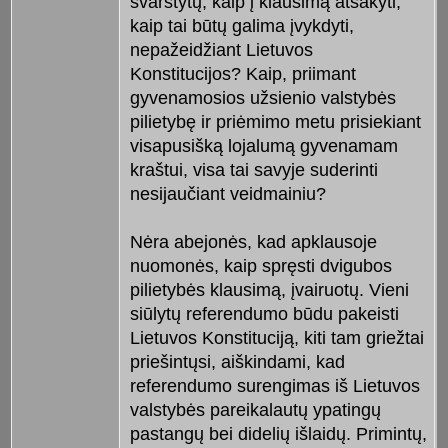
svarstytų, kaip į klausimą atsakyti,
kaip tai būtų galima įvykdyti,
nepažeidžiant Lietuvos
Konstitucijos? Kaip, priimant
gyvenamosios užsienio valstybės
pilietybę ir priėmimo metu prisiekiant
visapusišką lojalumą gyvenamam
kraštui, visa tai savyje suderinti
nesijaučiant veidmainiu?
Nėra abejonės, kad apklausoje
nuomonės, kaip spręsti dvigubos
pilietybės klausimą, įvairuotų. Vieni
siūlytų referendumo būdu pakeisti
Lietuvos Konstituciją, kiti tam griežtai
priešintųsi, aiškindami, kad
referendumo surengimas iš Lietuvos
valstybės pareikalautų ypatingų
pastangų bei didelių išlaidų. Primintų,