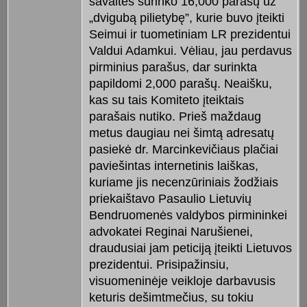
savaites surinko 16,000 parašų už
„dvigubą pilietybę”, kurie buvo įteikti
Seimui ir tuometiniam LR prezidentui
Valdui Adamkui. Vėliau, jau perdavus
pirminius parašus, dar surinkta
papildomi 2,000 parašų. Neaišku,
kas su tais Komiteto įteiktais
parašais nutiko. Prieš maždaug
metus daugiau nei šimtą adresatų
pasiekė dr. Marcinkevičiaus plačiai
paviešintas internetinis laiškas,
kuriame jis necenzūriniais žodžiais
priekaištavo Pasaulio Lietuvių
Bendruomenės valdybos pirmininkei
advokatei Reginai Narušienei,
draudusiai jam peticiją įteikti Lietuvos
prezidentui. Prisipažinsiu,
visuomeninėje veikloje darbavusis
keturis dešimtmečius, su tokiu