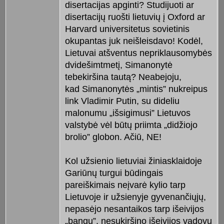
disertacijas apginti? Studijuoti ar
disertacijų ruošti lietuvių į Oxford ar
Harvard universitetus sovietinis
okupantas juk neišleisdavo! Kodėl,
Lietuvai atšventus nepriklausomybės
dvidešimtmetį, Simanonytė
tebekiršina tautą? Neabejoju,
kad Simanonytės „mintis” nukreipus
link Vladimir Putin, su dideliu
malonumu „išsigimusi” Lietuvos
valstybė vėl būtų priimta „didžiojo
brolio” globon. Ačiū, NE!
Kol užsienio lietuviai žiniasklaidoje
Gariūnų turgui būdingais
pareiškimais neįvarė kylio tarp
Lietuvoje ir užsienyje gyvenančiųjų,
nepasėjo nesantaikos tarp išeivijos
„bangų”, nesukiršino išeivijos vadovų