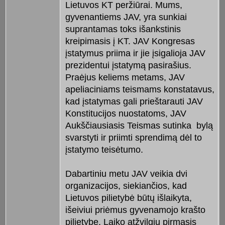
Lietuvos KT peržiūrai. Mums,
gyvenantiems JAV, yra sunkiai
suprantamas toks išankstinis
kreipimasis į KT. JAV Kongresas
įstatymus priima ir jie įsigalioja JAV
prezidentui įstatymą pasirašius.
Praėjus keliems metams, JAV
apeliaciniams teismams konstatavus,
kad įstatymas gali prieštarauti JAV
Konstitucijos nuostatoms, JAV
Aukščiausiasis Teismas sutinka bylą
svarstyti ir priimti sprendimą dėl to
įstatymo teisėtumo.
Dabartiniu metu JAV veikia dvi
organizacijos, siekiančios, kad
Lietuvos pilietybė būtų išlaikyta,
išeiviui priėmus gyvenamojo krašto
pilietybę. Laiko atžvilgiu pirmasis