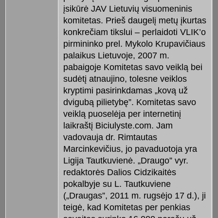
įsikūrė JAV Lietuvių visuomeninis
komitetas. Prieš daugelį metų įkurtas
konkrečiam tikslui – perlaidoti VLIK’o
pirmininko prel. Mykolo Krupavičiaus
palaikus Lietuvoje, 2007 m.
pabaigoje Komitetas savo veiklą bei
sudėtį atnaujino, tolesne veiklos
kryptimi pasirinkdamas „kovą už
dvigubą pilietybę”. Komitetas savo
veiklą puoselėja per internetinį
laikraštį Biciulyste.com. Jam
vadovauja dr. Rimtautas
Marcinkevičius, jo pavaduotoja yra
Ligija Tautkuvienė. „Draugo” vyr.
redaktorės Dalios Cidzikaitės
pokalbyje su L. Tautkuviene
(„Draugas”, 2011 m. rugsėjo 17 d.), ji
teigė, kad Komitetas per penkias