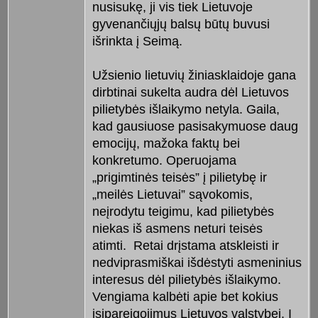
nusisukę, ji vis tiek Lietuvoje
gyvenančiųjų balsų būtų buvusi
išrinkta į Seimą.
Užsienio lietuvių žiniasklaidoje gana
dirbtinai sukelta audra dėl Lietuvos
pilietybės išlaikymo netyla. Gaila,
kad gausiuose pasisakymuose daug
emocijų, mažoka faktų bei
konkretumo. Operuojama
„prigimtinės teisės” į pilietybę ir
„meilės Lietuvai” sąvokomis,
neįrodytu teigimu, kad pilietybės
niekas iš asmens neturi teisės
atimti. Retai drįstama atskleisti ir
nedviprasmiškai išdėstyti asmeninius
interesus dėl pilietybės išlaikymo.
Vengiama kalbėti apie bet kokius
įsipareigojimus Lietuvos valstybei. Į