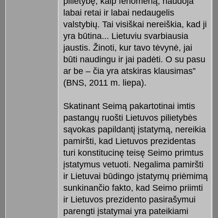
pilietybę, kaip fenomeną, naudoja
labai retai ir labai nedaugelis
valstybių. Tai visiškai nereiškia, kad ji
yra būtina... Lietuviu svarbiausia
jaustis. Žinoti, kur tavo tėvynė, jai
būti naudingu ir jai padėti. O su pasu
ar be – čia yra atskiras klausimas”
(BNS, 2011 m. liepa).
Skatinant Seimą pakartotinai imtis
pastangų ruošti Lietuvos pilietybės
sąvokas papildantį įstatymą, nereikia
pamiršti, kad Lietuvos prezidentas
turi konstitucinę teisę Seimo primtus
įstatymus vetuoti. Negalima pamiršti
ir Lietuvai būdingo įstatymų priėmimą
sunkinančio fakto, kad Seimo priimti
ir Lietuvos prezidento pasirašymui
parengti įstatymai yra pateikiami