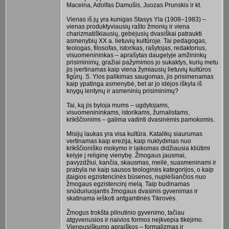
Maceina, Adolfas Damušis, Juozas Prunskis ir kt.
Vienas iš jų yra kunigas Stasys Yla (1908–1983) –
vienas produktyviausių rašto žmonių ir viena
charizmatiškiausių, gebėjusių dvasiškai patraukti
asmenybių XX a. lietuvių kultūroje. Tai pedagogas,
teologas, filosofas, istorikas, rašytojas, redaktorius,
visuomenininkas – aprašytas daugelyje amžininkų
prisiminimų, gražiai pažymimos jo sukaktys, kurių metu
jis įvertinamas kaip viena žymiausių lietuvių kultūros
figūrų. S. Ylos palikimas saugomas, jis prisimenamas
kaip ypatinga asmenybė, bet ar jo idėjos iškyla iš
knygų lentynų ir asmeninių prisiminimų?
Tai, ką jis byloja mums – ugdytojams,
visuomenininkams, istorikams, žurnalistams,
krikščionims – galima vadinti dvasinėmis pamokomis.
Misijų laukas yra visa kultūra. Katalikų siaurumas
vertinamas kaip erezija, kaip nuklydimas nuo
krikščioniško mokymo ir laikomas didžiausia kliūtimi
kelyje į religinę vienybę. Žmogaus jausmai,
pavyzdžiui, kančia, skausmas, meilė, suasmeninami ir
prabyla ne kaip sausos teologinės kategorijos, o kaip
įtaigios egzistencinės būsenos, nuplėšiančios nuo
žmogaus egzistencinį melą. Taip budinamas
snūduriuojantis žmogaus dvasinis gyvenimas ir
skatinama ieškoti antgamtinės Tikrovės.
Žmogus trokšta pilnutinio gyvenimo, tačiau
atgyvenusios ir naivios formos neįkvepia tikėjimo.
Vienpusiškumo apraiškos – formalizmas ir