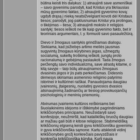
būtina keisti tris dalykus: 1) atnaujinti save asmeniškai
– savo gyvenimu parodyti, kad Kristus yra tikriausias
mūsų gyvenimo faktas; 2) atnaujinti gyvenimo kovą:
ugdyti drąsą į nieką neatsižvelgiant kovoti dėl Kristaus
tiesos; parodyti, jog paklusnumas Kristui yra protingas,
o tikėjimas – tiesa; 3) atnaujinti mokslo ir religijos
santykį: tiesos ieškoti ne tik kaip gyvenimo fakto, bet ir
teoriniais argumentais, t. y. formuoti savo pasaulėžiūrą.
Dievo ir žmogaus santykis grindžiamas dialogu.
Siekiama, kad įsižiebęs artimo meilės jausmas
sugyvintų žmogaus kūrybines jėgas, užmegztų
socialumą, sukeltų troškimą ieškoti, jungtų proto
racionalumą ir gebėjimą pasiaukoti. Tada žmogus
peržengtų savo individualizmą, save atrastų kitame, o
kitą savyje – taip būtų atnaujinamos žmogaus
dvasinės jėgos ir jis pats perkeičiamas. Didesnis
dėmesys skiriamas asmeninio religinio patyrimo
istorinei ir kultūrinei raiškai. Panaudojama daugiau
įvairesnių, įtaigesnių, nuolatinį gyvosios dvasios
atsinaujinimą žadinančių ar tiesiog provokuojančių
psichologinių ir meninių priemonių.
Atvirumas įvairiems kultūros reiškiniams bei
šiuolaikinėms idėjoms ir ištikimybė pagrindiniams
krikščionybės principams. Neužsidaryti savo
konfesijoje, neužmiršti, kad katalikiškų bruožų daugiau
ar mažiau gali būti ir kitose religijose. Stabmeldišką
krikščionių elgseną keisti gyvu krikščionišku gyvenimu
ir gyva krikščioniška sąmone. Kartu atskleisti vidinį
krikščionybės grožį konkrečiais pavyzdžiais ir
konkrečia krikščioniška kūryba. Kurti naują