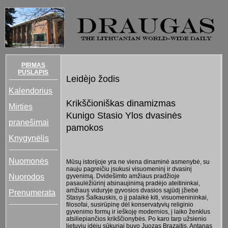
PIRMAS
PUSLAPIS
Leidèjo žodis
Kalendorius
Krikščioniškas dinamizmas
Mirties
Kunigo Stasio Ylos dvasinės
pranešimai
pamokos
Knygynėlis
Nuomonės
Mūsų istorijoje yra ne viena dinaminė asmenybė, su
nauju pagreičiu įsukusi visuomeninį ir dvasinį
Nuorodos
gyvenimą. Dvidešimto amžiaus pradžioje
pasaulėžiūrinį atsinaujinimą pradėjo ateitininkai,
amžiaus viduryje gyvosios dvasios sąjūdį įžiebė
Prenumerata
Stasys Šalkauskis, o jį palaikė kiti, visuomenininkai,
filosofai, susirūpinę dėl konservatyvių religinio
gyvenimo formų ir ieškoję modernios, į laiko ženklus
atsiliepiančios krikščionybės. Po karo tarp užsienio
lietuvių idėjų sūkuriai buvo Juozas Brazaitis, Antanas