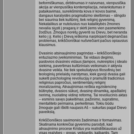
beformiškumas, dirbtinumas ir naivumas, vienpusiška
akcija ar vienpusiška kontempliacija, nelankstumas ir
pataikavimas, sureikšminta kova ir kovos baimė,
dangaus karalystės pragmatizmo skelbimas – stingdo
bei siaurina tiek kultūrinį, tiek religinį gyvenimą.
Nekatalikus ar nutolusius nuo katalikybės žmones
nevalia siųsti į pragarą ir skirti jiems vien pasmerkimo
žodžius. Žmogus norėtų gyventi su Dievu, bet neranda
kelio į jį. Kelio į Dievą ieškoma narpliojant deginančias
problemas, krikščioniškai nušviečiant pačius opiausius
klausimus.
Dvasinio atsinaujinimo pagrindas – krikščioniškojo
entuziazmo įveiksminimas. Tai vidaus degimo,
pastovios dvasinės vidaus įtampos, nukreiptos į idealo
siekimą, pavertimas kultūriniais veiksmais ir aktyvia
dvasine veikla. Ne tiek spekuliatyvus filosofinių bei
teologinių prielaidų narstymas, kiek gyvoji dvasia gali
sukelti psichologinę revoliuciją ir pramušti tradicinius
religinius papročius, sentimentalų religinį
moralizavimą. Atnaujinimas reiškia egzistencinę
būtinybę, dvasios sūkurį, dvasinę dinamiką, apaštalinį
nerimą, nuolatinę vidinę reformą. Tai revoliucinis aktas
– esminis savęs pakeitimas; pažinimo, supratimo,
mentaliteto permaina, perkeitimas. Tokiu būdu
žmoguje gali iškilti naujasis Aš – sukurtas pagal Dievo
paveikslą.
Krikščioniškos savimonės žadinimas ir formavimas.
Skatinama konkrečiai gyvenimu parodyti, kad
atnaujinimo procese Kristus yra realistiškiausias už
visas realybes – gyvas, veikiantis, kalbantis. Tam