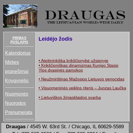
PIRMAS
Leidėjo žodis
PUSLAPIS
Kalendorius
• Ateitininkiška krikščionybė užsienyje
Mirties
• Krikščioniškas dinamizmas Kunigo Stasio
Ylos dvasinės pamokos
pranešimai
• Neužmirštinas Mažosios Lietuvos genocidas
Knygynėlis
• Visuomeninės veiklos riteris – Juozas Laučka
Nuomonės
• Lietuviškos žiniasklaidos svarba
Nuorodos
Prenumerata
Draugas
/ 4545 W. 63rd St. / Chicago, IL 60629-5589