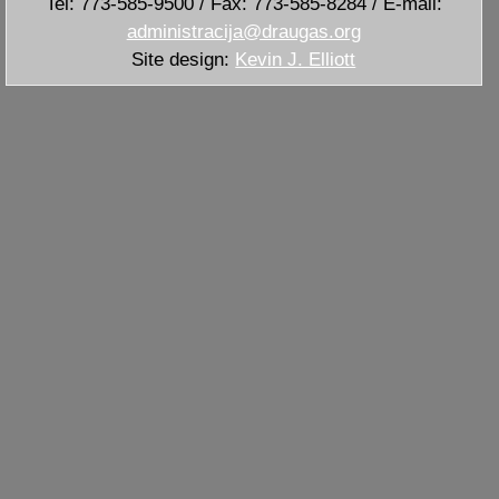
Tel: 773-585-9500 / Fax: 773-585-8284 / E-mail:
administracija@draugas.org
Site design:
Kevin J. Elliott