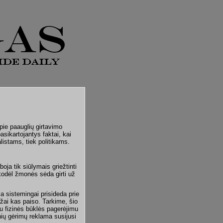
pie paauglių girtavimo
sikartojantys faktai, kai
alistams, tiek politikams.
oja tik siūlymais griežtinti
 kodėl žmonės sėda girti už
a sistemingai prisideda prie
ažai kas paiso. Tarkime, šio
su fizinės būklės pagerėjimu
nių gėrimų reklama susijusi