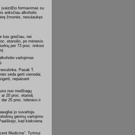
s įvaizdžio formavimas su
nes anksčiau alkoholis
igėrę žmonės, nesulaukęs
r kas greičiau, nei
oc. etanolio, po mėnesio
iurkių per 73 proc. rinkosi
nį.
 alkoholio vartojimas
ų.
nesutinka. Pasak T.
onės sėda gerti vienodai,
igerti, nepaisant
klauso nuo medžiagų
ar 20 proc. etanolį.
, dar 25 proc. toleravo ir
augliai jo suvartoja.
oholinių gėrimų vartojimo
Paaiškėjo, kad kiekviena
cent Medicine”. Tyrimui