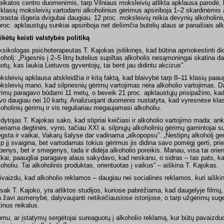
eikatos centro duomenimis, tarp Vilniaus moksleivių atlikta apklausa parodė, 
 klasių moksleivių vartodami alkoholinius gėrimus apsiriboja 1–2 skardinėmis a
prastai išgeria dvigubai daugiau. 12 proc. moksleivių reikia devynių alkoholini
proc. apklaustųjų sunkiai apsiriboja net dešimčia butelių alaus ar panašiais alk
ikėtų keisti valstybės politiką
ksikologas psichoterapeutas T. Kajokas įsitikinęs, kad būtina apmokestinti 
koholį: „Pigesnis į 2–5 litrų butelius supiltas alkoholis nesąmoningai skatina dau
notų, kas laukia Lietuvos gyventojų, tai bent jau didintu akcizus”.
ksleivių apklausa atskleidžia ir kitą faktą, kad blaivybė tarp 8–11 klasių paaug
ksleivių mano, kad silpnesnių gėrimų vartojimas nėra alkoholio vartojimas. 
rimų paragavo būdami 11 metų, o beveik 21 proc. apklaustųjų prisipažino, ka
vo daugiau nei 10 kartų. Analizuojant duomenis nustatyta, kad vyresnėse kla
koholinių gėrimų ir vis reguliariau mėgaujamasi alkoholiu.
dytojas T. Kajokas sako, kad stipriai keičiasi ir alkoholio vartojimo mada: a
geriama degtinės, vyno, tačiau XXI a. silpnųjų alkoholinių gėrimų gamintojai suk
gsta ir vaikai, Vakarų šalyse dar vadinama „alkopopsu”. „Nestiprų alkoholį ger
ip jį svaigina, bet vartodamas tokius gėrimus jis didina savo pomėgį gerti, prie 
penys, bet ir smegenys, tada ir didėja alkoholio poreikis. Manau, visa tai orie
ikai, paaugliai paragavę alaus sakydavo, kad neskanu, o sidras – tas pats, ka
koholiu. Tai alkoholinis produktas, orientuotas į vaikus” – aiškina T. Kajokas.
ivaizdu, kad alkoholio reklamos – daugiau nei socialinės reklamos, kuri aiškin
sak T. Kajoko, yra atliktos studijos, kuriose pabrėžiama, kad daugelyje filmų
a žavi asmenybė, dalyvaujanti netikėčiausiose istorijose, o tarp užgėrimų sug
tinus reikalus.
omu, ar įstatymų sergėtojai sureaguotų į alkoholio reklamą, kur būtų pavaizdu