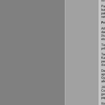
su
Pa
bu
pa
ne
Pr
At
da
ži
et
Ti
pr
Ta
Ka
pe
iš
Da
ap
Gy
al
JA
Co
įp
pa
Iš