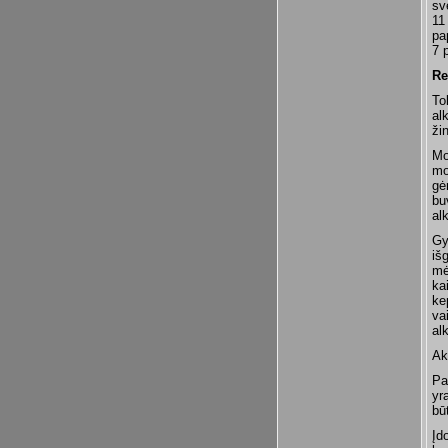
sv
11
pa
7 
Re
To
al
ži
Mo
mo
gė
bu
al
Gy
iš
mė
ka
ke
va
al
Ak
Pa
yr
bū
Įd