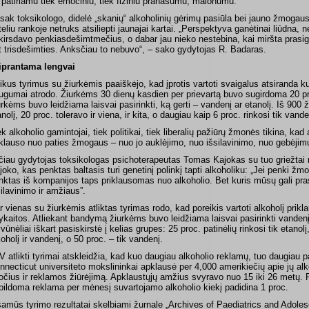
 patiriamu tiek emociniu, tiek fiziniu pranašumu, malonumu.
sak toksikologo, didelė „skanių“ alkoholinių gėrimų pasiūla bei jauno žmogau
teliu rankoje netruks atsiliepti jaunajai kartai. „Perspektyva ganėtinai liūdna, 
kirsdavo penkiasdešimtmečius, o dabar jau nieko nestebina, kai miršta pras
t trisdešimties. Anksčiau to nebuvo“, – sako gydytojas R. Badaras.
iprantama lengvai
likus tyrimus su žiurkėmis paaiškėjo, kad įprotis vartoti svaigalus atsiranda ku
ugumai atrodo. Žiurkėms 30 dienų kasdien per prievartą buvo sugirdoma 20 pr
urkėms buvo leidžiama laisvai pasirinkti, ką gerti – vandenį ar etanolį. Iš 900 ž
anolį, 20 proc. toleravo ir viena, ir kita, o daugiau kaip 6 proc. rinkosi tik vande
ek alkoholio gamintojai, tiek politikai, tiek liberalių pažiūrų žmonės tikina, kad
iklauso nuo paties žmogaus – nuo jo auklėjimo, nuo išsilavinimo, nuo gebėjim
čiau gydytojas toksikologas psichoterapeutas Tomas Kajokas su tuo griežtai 
joko, kas penktas baltasis turi genetinį polinkį tapti alkoholiku: „Jei penki žm
nktas iš kompanijos taps priklausomas nuo alkoholio. Bet kuris mūsų gali pras
silavinimo ir amžiaus”.
r vienas su žiurkėmis atliktas tyrimas rodo, kad poreikis vartoti alkoholį pri
ykaitos. Atliekant bandymą žiurkėms buvo leidžiama laisvai pasirinkti vandenį 
vūnėliai iškart pasiskirstė į kelias grupes: 25 proc. patinėlių rinkosi tik etanolį
koholį ir vandenį, o 50 proc. – tik vandenį.
V atlikti tyrimai atskleidžia, kad kuo daugiau alkoholio reklamų, tuo daugiau pa
nnecticut universiteto mokslininkai apklausė per 4,000 amerikiečių apie jų alk
ročius ir reklamos žiūrėjimą. Apklaustųjų amžius svyravo nuo 15 iki 26 metų. 
pildoma reklama per mėnesį suvartojamo alkoholio kiekį padidina 1 proc.
samūs tyrimo rezultatai skelbiami žurnale „Archives of Paediatrics and Adoles