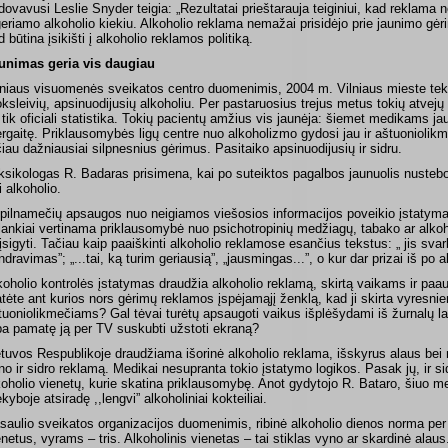
dovavusi Leslie Snyder teigia: „Rezultatai prieštarauja teiginiui, kad reklama 
geriamo alkoholio kiekiu. Alkoholio reklama nemažai prisidėjo prie jaunimo gėrim
d būtina įsikišti į alkoholio reklamos politiką.
unimas geria vis daugiau
lniaus visuomenės sveikatos centro duomenimis, 2004 m. Vilniaus mieste tek
ksleivių, apsinuodijusių alkoholiu. Per pastaruosius trejus metus tokių atvejų 
i tik oficiali statistika. Tokių pacientų amžius vis jaunėja: šiemet medikams j
rgaitę. Priklausomybės ligų centre nuo alkoholizmo gydosi jau ir aštuoniolikme
čiau dažniausiai silpnesnius gėrimus. Pasitaiko apsinuodijusių ir sidru.
ksikologas R. Badaras prisimena, kai po suteiktos pagalbos jaunuolis nustebo 
i alkoholio.
pilnamečių apsaugos nuo neigiamos viešosios informacijos poveikio įstatyma
lankiai vertinama priklausomybė nuo psichotropinių medžiagų, tabako ar alkoho
 įsigyti. Tačiau kaip paaiškinti alkoholio reklamose esančius tekstus: „ jis svarb
ndravimas”; „...tai, ką turim geriausią”, „jausmingas...”, o kur dar prizai iš po
koholio kontrolės įstatymas draudžia alkoholio reklamą, skirtą vaikams ir paau
tėte ant kurios nors gėrimų reklamos įspėjamąjį ženklą, kad ji skirta vyresni
tuoniolikmečiams? Gal tėvai turėtų apsaugoti vaikus išplėšydami iš žurnalų l
ba pamatę ją per TV suskubti užstoti ekraną?
etuvos Respublikoje draudžiama išorinė alkoholio reklama, išskyrus alaus bei 
no ir sidro reklamą. Medikai nesupranta tokio įstatymo logikos. Pasak jų, ir sidr
koholio vienetų, kurie skatina priklausomybę. Anot gydytojo R. Bataro, šiuo m
ekyboje atsiradę ,,lengvi” alkoholiniai kokteiliai.
saulio sveikatos organizacijos duomenimis, ribinė alkoholio dienos norma pe
enetus, vyrams – tris. Alkoholinis vienetas – tai stiklas vyno ar skardinė alau