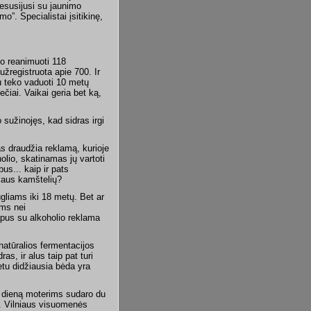
nesusijusi su jaunimo
o”. Specialistai įsitikinę,
o reanimuoti 118
užregistruota apie 700. Ir
au teko vaduoti 10 metų
čiai. Vaikai geria bet ką,
sužinojęs, kad sidras irgi
s draudžia reklamą, kurioje
lio, skatinamas jų vartoti
us... kaip ir pats
 alaus kamštelių?
gliams iki 18 metų. Bet ar
ems nei
apus su alkoholio reklama
natūralios fermentacijos
as, ir alus taip pat turi
etu didžiausia bėda yra
r dieną moterims sudaro du
s. Vilniaus visuomenės