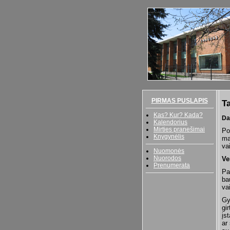
PIRMAS PUSLAPIS
Ta
Kas? Kur? Kada?
Da
Kalendorius
Mirties pranešimai
Po
Knygynėlis
ma
va
Nuomonės
Nuorodos
Ve
Prenumerata
Pa
ba
va
Gy
gi
įs
ar