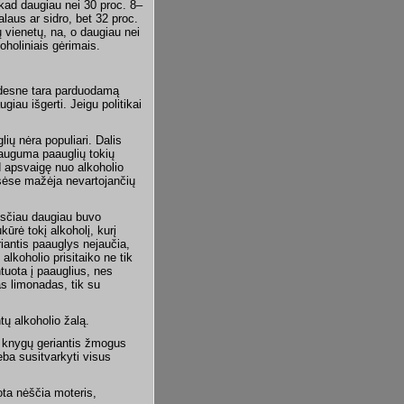
kad daugiau nei 30 proc. 8–
laus ar sidro, bet 32 proc.
ų vienetų, na, o daugiau nei
oholiniais gėrimais.
didesne tara parduodamą
giau išgerti. Jeigu politikai
lių nėra populiari. Dalis
Dauguma paauglių tokių
d apsvaigę nuo alkoholio
sėse mažėja nevartojančių
nksčiau daugiau buvo
ūrė tokį alkoholį, kurį
iantis paauglys nejaučia,
alkoholio prisitaiko ne tik
ntuota į paauglius, nes
s limonadas, tik su
tų alkoholio žalą.
, knygų geriantis žmogus
eba susitvarkyti visus
ota nėščia moteris,