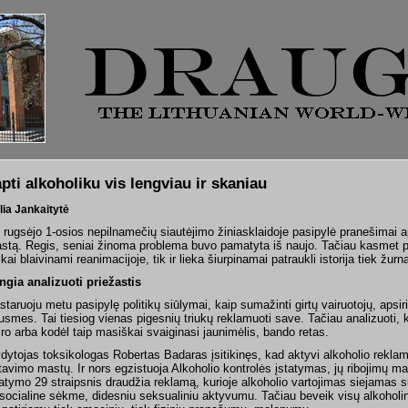
pti alkoholiku vis lengviau ir skaniau
lia Jankaitytė
 rugsėjo 1-osios nepilnamečių siautėjimo žiniasklaidoje pasipylė pranešimai a
stą. Regis, seniai žinoma problema buvo pamatyta iš naujo. Tačiau kasmet pa
ikai blaivinami reanimacijoje, tik ir lieka šiurpinamai patraukli istorija tiek žurn
ngia analizuoti priežastis
staruoju metu pasipylę politikų siūlymai, kaip sumažinti girtų vairuotojų, apsirib
usmes. Tai tiesiog vienas pigesnių triukų reklamuoti save. Tačiau analizuoti,
iro arba kodėl taip masiškai svaiginasi jaunimėlis, bando retas.
dytojas toksikologas Robertas Badaras įsitikinęs, kad aktyvi alkoholio reklam
rtavimo mastų. Ir nors egzistuoja Alkoholio kontrolės įstatymas, jų ribojimų m
tatymo 29 straipsnis draudžia reklamą, kurioje alkoholio vartojimas siejamas 
 socialine sėkme, didesniu seksualiniu aktyvumu. Tačiau beveik visų alkoholi