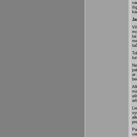
va
iš
ka
Ja
Vi
mo
ta
me
ta
To
tur
Ne
pa
ar
be
Al
ma
aš
ar
Li
vy
al
pr
Pa
vi