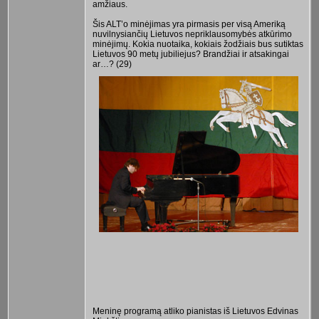
amžiaus.
Šis ALT’o minėjimas yra pirmasis per visą Ameriką
nuvilnysiančių Lietuvos nepriklausomybės atkūrimo
minėjimų. Kokia nuotaika, kokiais žodžiais bus sutiktas
Lietuvos 90 metų jubiliejus? Brandžiai ir atsakingai
ar…? (29)
Meninę programą atliko pianistas iš Lietuvos Edvinas