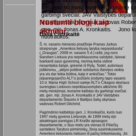
Čikagos skyrius surengė Lietuvos nep
atkūrimo 90 metų minėjimą, kuriame ka
garbingi svečiai: JAV Valstybės depar
Nustumti blogį kaip
ir Baltijos šalių skyriaus vadovas Robert 
gen. mjr. Jonas A. Kronkaitis
Jono k
akmenį
.
Dalia Cidzikaitė
nuotraukos.
Š. m. vasario mėnesio pradžioje Pranas Jurkus
straipsnyje ,,Amerikos lietuvių taryba nepasiduoda”
(,,Draugas”, 2008 m. vasario 5 d.) rašė, jog nors
šiandien Lietuva yra nepriklausoma valstybė, laisvai
tvarkanti savo gyvenimą, nerimą kelia vidinė
nesantaika šalyje, grėsmė iš Rytų. Todėl, autoriaus
įsitikinimu, ,,aktyvi politinė solidarios išeivijos veikla
yra vis dar tokia būtina, kaip ir anksčiau.” Tokio
įsipareigojančio ALT’o požiūrio įrodymu tapo vasario
10 d. Maria High School salėje ALT’o Čikagos skyriaus
surengtas Lietuvos nepriklausomybės atkūrimo 90
metų minėjimas, kuriame kalbėjo du garbingi svečiai:
ats. gen. mjr. Jonas A. Kronkaitis ir JAV Valstybės
departamento Šiaurės ir Baltijos šalių skyriaus
vadovas Robert Gilchrist.
Pagrindinio kalbėtojo gen. J. Kronkaičio, kuris nuo
1997 metų gyvena Lietuvoje, iki 1999 metų ėjo
atsakingas pareigas LR Krašto apsaugos
departamente, o šiuo metu yra vienas iš Piliečių
santalkos Tarybos pirmininkų, žinia susirinkusiems
Amerikos lietuviams nebuvo iš pačių linksmiausių. Jis