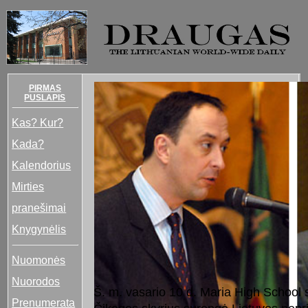
PIRMAS
PUSLAPIS
Kas? Kur?
Kada?
Kalendorius
Mirties
pranešimai
Knygynėlis
Nuomonės
Nuorodos
Š. m. vasario 10 d. Maria High School 
Prenumerata