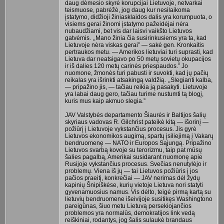
daug dėmesio skyrė korupcijai Lietuvoje, netvarkai
teismuose, pabrėžė, jog daug kur nesilaikoma
įstatymo, didžioji žiniasklaidos dalis yra korumpuota, o
visiems gerai žinomi įstatymo pažeidėjai nėra
nubaudžiami, bet vis dar laisvi vaikšto Lietuvos
gatvėmis. ,,Mano žinia čia susirinkusiems yra ta, kad
Lietuvoje nėra viskas gerai” — sakė gen. Kronkaitis
pertraukos metu. — Amerikos lietuviai turi suprasti, kad
Lietuva dar neatsigavo po 50 metų sovietų okupacijos
ir iš dalies 120 metų carinės priespaudos.” Jo
nuomone, žmonės turi pabusti ir suvokti, kad jų pačių
reikalas yra išrinkti atsakingą valdžią. ,,Slegianti kalba,
— pripažino jis, — tačiau reikia ją pasakyti. Lietuvoje
yra labai daug gero, tačiau turime nustumti tą blogį,
kuris mus kaip akmuo slegia.”
JAV Valstybės departamento Šiaurės ir Baltijos šalių
skyriaus vadovas R. Gilchrist pateikė kitą — išorinį —
požiūrį į Lietuvoje vykstančius procesus. Jis gyrė
Lietuvos ekonomikos augimą, spartų įsiliejimą į Vakarų
bendruomenę — NATO ir Europos Sąjungą. Pripažino
Lietuvos svarbą kovoje su terorizmu, taip pat mūsų
šalies pagalbą, Amerikai susidarant nuomonę apie
Rusijoje vykstančius procesus. Svečias nenutylėjo ir
problemų. Viena iš jų — tai Lietuvos požiūris į jos
pačios praeitį, konkrečiai — JAV nerimas dėl žydų
kapinių Šnipiškėse, kurių vietoje Lietuva nori statyti
gyvenamuosius namus. Vis dėlto, teigė pirmą kartą su
lietuvių bendruomene išeivijoje susitikęs Washingtono
pareigūnas, šiuo metu Lietuvą persekiojančios
problemos yra normalūs, demokratijos link vedą
reiškiniai, rodantys, jog šalis sulaukė brandaus