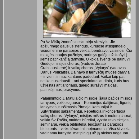
Po šv. Mišių žmonės neskubėjo skirstytis. Jie
apžiūrinėjo gausius stendus, kuriuose atsispindėjo
visuomeninė parapijos veikla, bendravo, vaišinosi. Čia
mezgėsi naujos pažintys, norintys galėjo užsirašyti į
jiems patinkančią tarnystę. O kokia šventė be dainų?!
Giedojo misijos choras, (vadovė Jūratė
Grabliauskienė) ir vaikų choras ,,Vyturys” (vadovas
Darius Polikaitis). Dainavo ir tarnysčių mugės dalyviai
– ir vieni, ir muzikantams padedant. Vaikai taip pat
neliko nuskriausti – ant specialaus audinio, kuris bus
užtiestas ant altoriaus, galėjo surašyti maldas,
palinkėjimus, prašymus.
Palaimintojo J. Matulaičio misijoje, šalia pačios misijos
tarnybos, veiklos gausu – Komunijos dalijimas, ligonių
lankymas, ruošimasis Pirmajai komunijai ir
Sutvirtinimo sakramentui. Repetuoja ir koncertuoja
vaikų choras ,,Vyturys”, misijos mišrus ir moterų chorai,
veikia Šv. Rašto, maldos būreliai, vyksta rekolekcijos,
seminarai, veikia biblioteka, leidžiamas parapijos
biuletenis – visko išvardinti neįmanoma. Visa ši veikla
vadinama tarnyste, mat pinigų už ją niekas negauna.