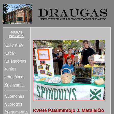
PIRMAS
PUSLAPIS
Kas? Kur?
Kada?
Kalendorius
Mirties
pranešimai
Knygynėlis
Nuomonės
Nuorodos
Kvietė Palaimintojo J. Matulaičio
Prenumerata