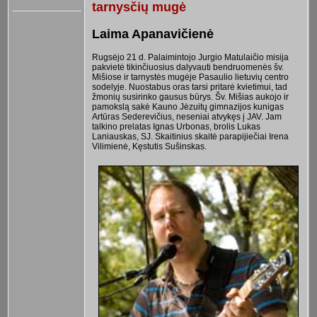
tarnysčių mugė
Laima Apanavičienė
Rugsėjo 21 d. Palaimintojo Jurgio Matulaičio misija
pakvietė tikinčiuosius dalyvauti bendruomenės šv.
Mišiose ir tarnystės mugėje Pasaulio lietuvių centro
sodelyje. Nuostabus oras tarsi pritarė kvietimui, tad
žmonių susirinko gausus būrys. Šv. Mišias aukojo ir
pamokslą sakė Kauno Jėzuitų gimnazijos kunigas
Artūras Sederevičius, neseniai atvykęs į JAV. Jam
talkino prelatas Ignas Urbonas, brolis Lukas
Laniauskas, SJ. Skaitinius skaitė parapijiečiai Irena
Vilimienė, Kęstutis Sušinskas.