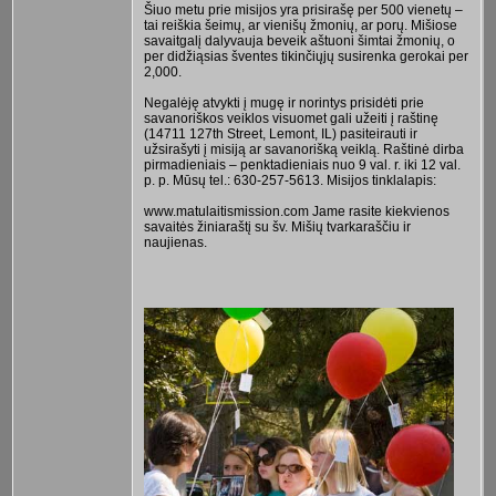
Šiuo metu prie misijos yra prisirašę per 500 vienetų –
tai reiškia šeimų, ar vienišų žmonių, ar porų. Mišiose
savaitgalį dalyvauja beveik aštuoni šimtai žmonių, o
per didžiąsias šventes tikinčiųjų susirenka gerokai per
2,000.
Negalėję atvykti į mugę ir norintys prisidėti prie
savanoriškos veiklos visuomet gali užeiti į raštinę
(14711 127th Street, Lemont, IL) pasiteirauti ir
užsirašyti į misiją ar savanorišką veiklą. Raštinė dirba
pirmadieniais – penktadieniais nuo 9 val. r. iki 12 val.
p. p. Mūsų tel.: 630-257-5613. Misijos tinklalapis:
www.matulaitismission.com Jame rasite kiekvienos
savaitės žiniaraštį su šv. Mišių tvarkaraščiu ir
naujienas.