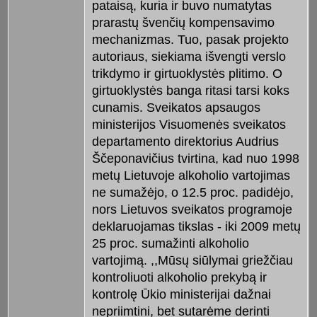
pataisą, kuria ir buvo numatytas
prarastų švenčių kompensavimo
mechanizmas. Tuo, pasak projekto
autoriaus, siekiama išvengti verslo
trikdymo ir girtuoklystės plitimo. O
girtuoklystės banga ritasi tarsi koks
cunamis. Sveikatos apsaugos
ministerijos Visuomenės sveikatos
departamento direktorius Audrius
Ščeponavičius tvirtina, kad nuo 1998
metų Lietuvoje alkoholio vartojimas
ne sumažėjo, o 12.5 proc. padidėjo,
nors Lietuvos sveikatos programoje
deklaruojamas tikslas - iki 2009 metų
25 proc. sumažinti alkoholio
vartojimą. ,,Mūsų siūlymai griežčiau
kontroliuoti alkoholio prekybą ir
kontrolę Ūkio ministerijai dažnai
nepriimtini, bet sutarėme derinti