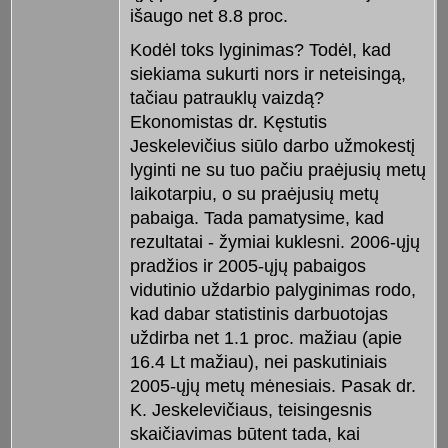
išaugo net 8.8 proc.
Kodėl toks lyginimas? Todėl, kad
siekiama sukurti nors ir neteisingą,
tačiau patrauklų vaizdą?
Ekonomistas dr. Kęstutis
Jeskelevičius siūlo darbo užmokestį
lyginti ne su tuo pačiu praėjusių metų
laikotarpiu, o su praėjusių metų
pabaiga. Tada pamatysime, kad
rezultatai - žymiai kuklesni. 2006-ųjų
pradžios ir 2005-ųjų pabaigos
vidutinio uždarbio palyginimas rodo,
kad dabar statistinis darbuotojas
uždirba net 1.1 proc. mažiau (apie
16.4 Lt mažiau), nei paskutiniais
2005-ųjų metų mėnesiais. Pasak dr.
K. Jeskelevičiaus, teisingesnis
skaičiavimas būtent tada, kai