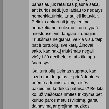
panašiai, juk retai kas pjauna šaką,
ant kurios sėdi, juo labiau to nedarys
nomenklatūriniai ,,naujieji lietuviai”.
Belieka apkartinti jų gyvenimą
nepakeliamu triukšmu, kurio, ypač
miestuose, vis daugiau ir daugiau.
Triukšmas neigiamai veikia visų, taip
pat ir turtuolių, sveikatą. Žinovai
sako, kad naktį triukšmas negali
viršyti 30 decibelų, o tai - tik lapų
šnaresys...
Gal turtuolių Seimas suprato, kad
lazda turi du galus, ir prieš Jonines
priėmė administracinių teisės
pažeidimų kodekso pataisas? Be kita
ko, už viešosios rimties trikdymą bet
kuriuo paros metu (švilpimą, garsų
dainavimą ar grojimą muzikos