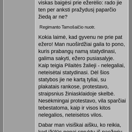
viskas baigėsi prie ežerėlio: rado jie
ten per anksti pražydusį paparčio
žiedą ar ne?
Regimanto Tamošaičio nuotr.
Kokia laimė, kad gyvenu ne prie pat
ežero! Man nuoširdžiai gaila to pono,
kuris prabangų namą statydinasi,
galima sakyti, ežero pusiasalyje.
Kaip teigia Pilaitės žalieji - nelegaliai,
neteisėtai statydinasi. Dėl šios
statybos jie ne kartą tyliai, su
plakatais rankose, protestavo,
straipsnius žiniasklaidoje skelbė.
Nesėkmingai protestavo, vila sparčiai
tebestatoma, kaip ir visos kitos
nelegalios, neteisėtos vilos.
Dabar man visiškai aišku, ko reikia,