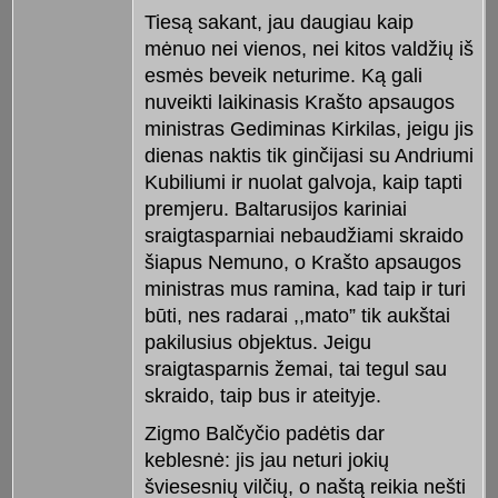
Tiesą sakant, jau daugiau kaip
mėnuo nei vienos, nei kitos valdžių iš
esmės beveik neturime. Ką gali
nuveikti laikinasis Krašto apsaugos
ministras Gediminas Kirkilas, jeigu jis
dienas naktis tik ginčijasi su Andriumi
Kubiliumi ir nuolat galvoja, kaip tapti
premjeru. Baltarusijos kariniai
sraigtasparniai nebaudžiami skraido
šiapus Nemuno, o Krašto apsaugos
ministras mus ramina, kad taip ir turi
būti, nes radarai ,,mato” tik aukštai
pakilusius objektus. Jeigu
sraigtasparnis žemai, tai tegul sau
skraido, taip bus ir ateityje.
Zigmo Balčyčio padėtis dar
keblesnė: jis jau neturi jokių
šviesesnių vilčių, o naštą reikia nešti