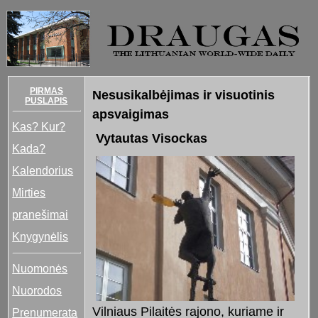
PIRMAS
Nesusikalbėjimas ir visuotinis
PUSLAPIS
apsvaigimas
Kas? Kur?
Vytautas Visockas
Kada?
Kalendorius
Mirties
pranešimai
Knygynėlis
Nuomonės
Nuorodos
Vilniaus Pilaitės rajono, kuriame ir
Prenumerata