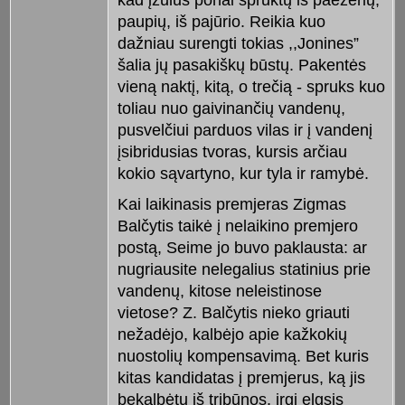
kad įžūlūs ponai spruktų iš paežerių,
paupių, iš pajūrio. Reikia kuo
dažniau surengti tokias ,,Jonines”
šalia jų pasakiškų būstų. Pakentės
vieną naktį, kitą, o trečią - spruks kuo
toliau nuo gaivinančių vandenų,
pusvelčiui parduos vilas ir į vandenį
įsibridusias tvoras, kursis arčiau
kokio sąvartyno, kur tyla ir ramybė.
Kai laikinasis premjeras Zigmas
Balčytis taikė į nelaikino premjero
postą, Seime jo buvo paklausta: ar
nugriausite nelegalius statinius prie
vandenų, kitose neleistinose
vietose? Z. Balčytis nieko griauti
nežadėjo, kalbėjo apie kažkokių
nuostolių kompensavimą. Bet kuris
kitas kandidatas į premjerus, ką jis
bekalbėtų iš tribūnos, irgi elgsis