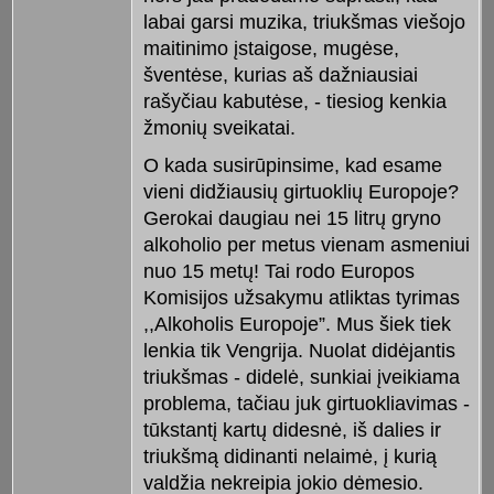
labai garsi muzika, triukšmas viešojo
maitinimo įstaigose, mugėse,
šventėse, kurias aš dažniausiai
rašyčiau kabutėse, - tiesiog kenkia
žmonių sveikatai.
O kada susirūpinsime, kad esame
vieni didžiausių girtuoklių Europoje?
Gerokai daugiau nei 15 litrų gryno
alkoholio per metus vienam asmeniui
nuo 15 metų! Tai rodo Europos
Komisijos užsakymu atliktas tyrimas
,,Alkoholis Europoje”. Mus šiek tiek
lenkia tik Vengrija. Nuolat didėjantis
triukšmas - didelė, sunkiai įveikiama
problema, tačiau juk girtuokliavimas -
tūkstantį kartų didesnė, iš dalies ir
triukšmą didinanti nelaimė, į kurią
valdžia nekreipia jokio dėmesio.