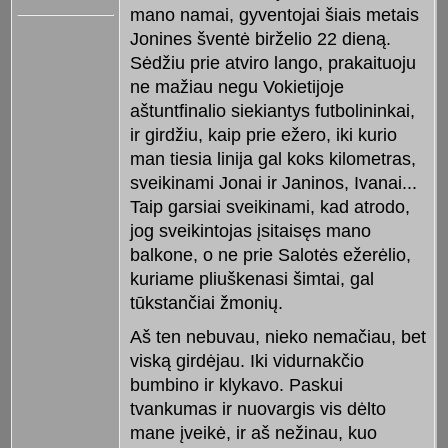
mano namai, gyventojai šiais metais
Jonines šventė birželio 22 dieną.
Sėdžiu prie atviro lango, prakaituoju
ne mažiau negu Vokietijoje
aštuntfinalio siekiantys futbolininkai,
ir girdžiu, kaip prie ežero, iki kurio
man tiesia linija gal koks kilometras,
sveikinami Jonai ir Janinos, Ivanai...
Taip garsiai sveikinami, kad atrodo,
jog sveikintojas įsitaisęs mano
balkone, o ne prie Salotės ežerėlio,
kuriame pliuškenasi šimtai, gal
tūkstančiai žmonių.
Aš ten nebuvau, nieko nemačiau, bet
viską girdėjau. Iki vidurnakčio
bumbino ir klykavo. Paskui
tvankumas ir nuovargis vis dėlto
mane įveikė, ir aš nežinau, kuo