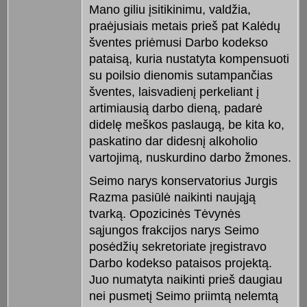
Mano giliu įsitikinimu, valdžia,
praėjusiais metais prieš pat Kalėdų
šventes priėmusi Darbo kodekso
pataisą, kuria nustatyta kompensuoti
su poilsio dienomis sutampančias
šventes, laisvadienį perkeliant į
artimiausią darbo dieną, padarė
didelę meškos paslaugą, be kita ko,
paskatino dar didesnį alkoholio
vartojimą, nuskurdino darbo žmones.
Seimo narys konservatorius Jurgis
Razma pasiūlė naikinti naująją
tvarką. Opozicinės Tėvynės
sąjungos frakcijos narys Seimo
posėdžių sekretoriate įregistravo
Darbo kodekso pataisos projektą.
Juo numatyta naikinti prieš daugiau
nei pusmetį Seimo priimtą nelemtą