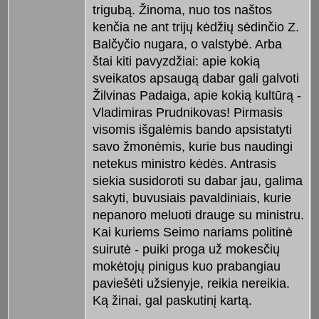
trigubą. Žinoma, nuo tos naštos
kenčia ne ant trijų kėdžių sėdinčio Z.
Balčyčio nugara, o valstybė. Arba
štai kiti pavyzdžiai: apie kokią
sveikatos apsaugą dabar gali galvoti
Žilvinas Padaiga, apie kokią kultūrą -
Vladimiras Prudnikovas! Pirmasis
visomis išgalėmis bando apsistatyti
savo žmonėmis, kurie bus naudingi
netekus ministro kėdės. Antrasis
siekia susidoroti su dabar jau, galima
sakyti, buvusiais pavaldiniais, kurie
nepanoro meluoti drauge su ministru.
Kai kuriems Seimo nariams politinė
suirutė - puiki proga už mokesčių
mokėtojų pinigus kuo prabangiau
paviešėti užsienyje, reikia nereikia.
Ką žinai, gal paskutinį kartą.