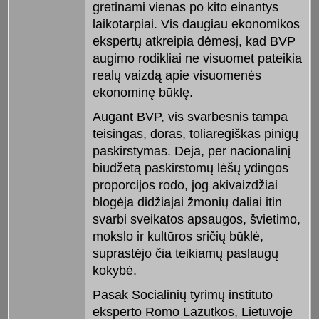
gretinami vienas po kito einantys
laikotarpiai. Vis daugiau ekonomikos
ekspertų atkreipia dėmesį, kad BVP
augimo rodikliai ne visuomet pateikia
realų vaizdą apie visuomenės
ekonominę būklę.
Augant BVP, vis svarbesnis tampa
teisingas, doras, toliaregiškas pinigų
paskirstymas. Deja, per nacionalinį
biudžetą paskirstomų lėšų ydingos
proporcijos rodo, jog akivaizdžiai
blogėja didžiajai žmonių daliai itin
svarbi sveikatos apsaugos, švietimo,
mokslo ir kultūros sričių būklė,
suprastėjo čia teikiamų paslaugų
kokybė.
Pasak Socialinių tyrimų instituto
eksperto Romo Lazutkos, Lietuvoje