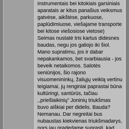
instrumentais bei kitokiais garsiniais
aparatais ar kitus panašius veiksmus
gatvėse, aikštėse, parkuose,
paplūdimiuose, viešajame transporte
bei kitose viešosiose vietose)
Seimas nustatė tris kartus didesnes
baudas, negu jos galiojo iki šiol.
Mano supratimu, jos ir dabar
nepakankamos, bet svarbiausia - jos
beveik netaikomos. Salotės
seniūnijos, šio rajono
visuomenininkų, žaliųjų veiklą vertinu
teigiamai, jų renginiai paprastai būna
kultūringi, santūrūs, tačiau
,,priešlaikinių” Joninių triukšmas
buvo aiškiai per didelis. Bauda?
Nemanau. Dar negreitai bus
nubaustas kiekvienas triukšmadarys,
nors jau pradedame suprasti, kad