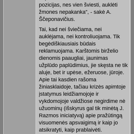
pozicijas, nes vien šviesti, auklėti
žmones nepakanka”, - sakė A.
Ščeponavičius.
Tai, kad nei šviečiama, nei
auklėjama, nei kontroliuojama. Tik
begėdiškiausiais būdais
reklamuojama. Karštomis birželio
dienomis paaugliai, jaunimas
užplūdo paplūdimius, jie skęsta ne tik
aluje, bet ir upėse, ežeruose, jūroje.
Apie tai kasdien rašoma
žiniasklaidoje, tačiau krizės apimtoje
įstatymus leidžiamojoje ir
vykdomojoje valdžiose negirdime nė
užuominų (išskyrus gal tik minėtą J.
Razmos iniciatyvą) apie pražūtingą
visuomenės apsvaigimą ir kaip jo
atsikratyti, kaip prablaivėti.