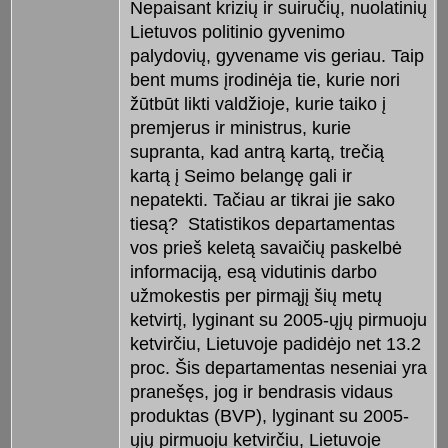
Nepaisant krizių ir suiručių, nuolatinių
Lietuvos politinio gyvenimo
palydovių, gyvename vis geriau. Taip
bent mums įrodinėja tie, kurie nori
žūtbūt likti valdžioje, kurie taiko į
premjerus ir ministrus, kurie
supranta, kad antrą kartą, trečią
kartą į Seimo belangę gali ir
nepatekti. Tačiau ar tikrai jie sako
tiesą?
Statistikos departamentas
vos prieš keletą savaičių paskelbė
informaciją, esą vidutinis darbo
užmokestis per pirmąjį šių metų
ketvirtį, lyginant su 2005-ųjų pirmuoju
ketvirčiu, Lietuvoje padidėjo net 13.2
proc. Šis departamentas neseniai yra
pranešęs, jog ir bendrasis vidaus
produktas (BVP), lyginant su 2005-
ųjų pirmuoju ketvirčiu, Lietuvoje