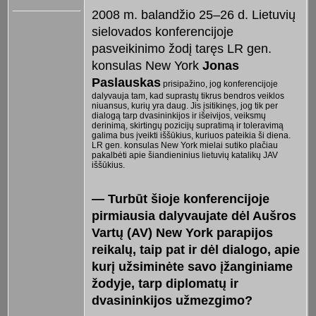
2008 m. balandžio 25–26 d. Lietuvių
sielovados konferencijoje
pasveikinimo žodį taręs LR gen.
konsulas New York
Jonas
Paslaus
k
as
prisipažino, jog konferencijoje
dalyvauja tam, kad suprastų tikrus bendros veiklos
niuansus, kurių yra daug. Jis įsitikinęs, jog tik per
dialogą tarp dvasininkijos ir išeivijos, veiksmų
derinimą, skirtingų pozicijų supratimą ir toleravimą
galima bus įveikti iššūkius, kuriuos pateikia ši diena.
LR gen. konsulas New York mielai sutiko plačiau
pakalbėti apie šiandieninius lietuvių katalikų JAV
iššūkius.
— Turbūt šioje konferenc
ijoje
pirmiausia dalyvaujate dėl Aušros
Vartų (AV) New York parapijos
reikalų, taip pat ir dėl dialogo, apie
kurį užsiminėte savo įžanginiame
žodyje, tarp diplomatų ir
dvasininkijos užmezgi
mo?