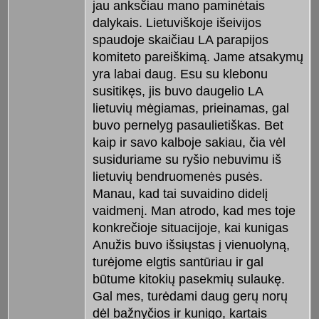
jau anksčiau mano paminėtais
dalykais. Lietuviškoje išeivijos
spaudoje skaičiau LA parapijos
komiteto pareiškimą. Jame atsakymų
yra labai daug. Esu su klebonu
susitikęs, jis buvo daugelio LA
lietuvių mėgiamas, prieinamas, gal
buvo pernelyg pasaulietiškas. Bet
kaip ir savo kalboje sakiau, čia vėl
susiduriame su ryšio nebuvimu iš
lietuvių bendruomenės pusės.
Manau, kad tai suvaidino didelį
vaidmenį. Man atrodo, kad mes toje
konkrečioje situacijoje, kai kunigas
Anužis buvo išsiųstas į vienuolyną,
turėjome elgtis santūriau ir gal
būtume kitokių pasekmių sulaukę.
Gal mes, turėdami daug gerų norų
dėl bažnyčios ir kunigo, kartais