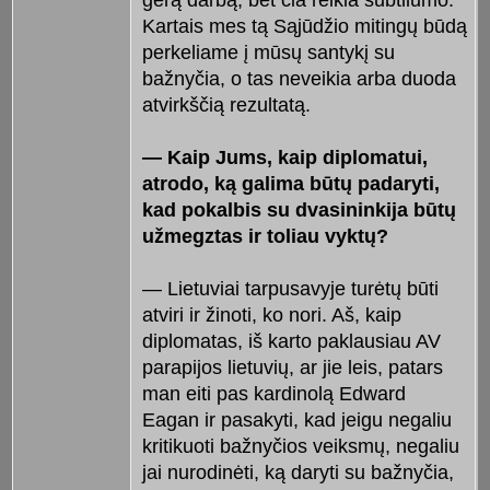
gerą darbą, bet čia reikia subtilumo.
Kartais mes tą Sąjūdžio mitingų būdą
perkeliame į mūsų santykį su
bažnyčia, o tas neveikia arba duoda
atvirkščią rezultatą.
— Kaip Jums, kaip diplomatui,
atrodo, ką galima būtų padaryti,
kad pokalbis su dvasininkija būtų
užmegztas ir toliau vyktų?
— Lietuviai tarpusavyje turėtų būti
atviri ir žinoti, ko nori. Aš, kaip
diplomatas, iš karto paklausiau AV
parapijos lietuvių, ar jie leis, patars
man eiti pas kardinolą Edward
Eagan ir pasakyti, kad jeigu negaliu
kritikuoti bažnyčios veiksmų, negaliu
jai nurodinėti, ką daryti su bažnyčia,