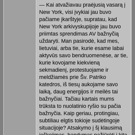
— Kai atvažiavau praėjusią vasarą į
New York, visi įvykiai jau buvo
pačiame įkarštyje, supratau, kad
New York arkivyskupijoje jau buvo
priimtas sprendimas AV bažnyčią
uždaryti. Man pasirodė, kad mes,
lietuviai, arba tie, kurie esame labai
aktyvūs savo bendruomenėse, ar tie,
kurie kovojame kiekvieną
sekmadienį, protestuojame ir
meldžia
mės prie Šv. Patriko
katedros, iš tiesų aukojame savo
laiką, daug energijos ir meilės tai
bažnyčiai. Tači
au kartais mums
trūksta to nuolatinio ryšio su pačia
bažnyčia. Kaip geriau, protingiau,
subtiliau elgtis tokioje sudėtingoje
situacijoje? Atsakymo į šį klausimą