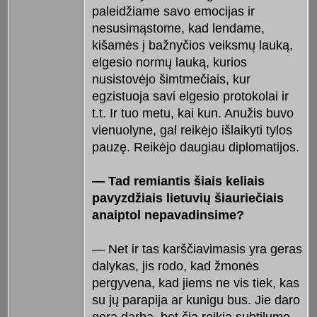
paleidžiame savo emocijas ir
nesusimąstome, kad lendame,
kišamės į bažnyčios veiksmų lauką,
elgesio normų lauką, kurios
nusistovėjo šimtmečiais, kur
egzistuoja savi elgesio protokolai ir
t.t. Ir tuo metu, kai kun. Anužis buvo
vienuolyne, gal reikėjo išlaikyti tylos
pauzę. Reikėjo daugiau diplomatijos.
— Tad remiantis šiais keliais
pavyzdžiais lietuvių šiauriečiais
anaiptol nepavadinsime?
— Net ir tas karščiavimasis yra geras
dalykas, jis rodo, kad žmonės
pergyvena, kad jiems ne vis tiek, kas
su jų parapija ar kunigu bus. Jie daro