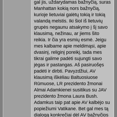
gal jis, uždarydamas bažnyčią, suras
Manhattan kokią nors bažnyčią,
kurioje lietuviai galėtų tokią ir tokią
valandą melstis. Iki šiol iš lietuvių
grupės negaunu atsakymo į šį savo
klausimą, nežinau, ar jiems šito
reikia. Ir čia yra esmių esmė. Jeigu
mes kalbame apie meldimąsi, apie
dvasinį, religinį poreikį, tada mes
tikrai galime padėti sujungti savo
jėgas ir pastangas. Aš pasiruošęs
padėti ir dirbti. Pavyzdžiui, AV
klausimą iškėliau Baltuosiuose
Rūmuose, LR prezidento žmonai
Almai Adamkienei susitikus su JAV
prezidento žmona Laura Bush.
Adamkus taip pat apie AV kalbėjo su
popiežiumi Vatikane. Bet gal mes tą
dialogą konkrečiai dėl AV bažnyčios