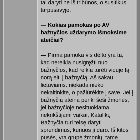
tai daryti ne iš tribūnos, o susitikus
tarpusavyje.
— Kokias pamokas po AV
bažnyčios uždarymo išmoksime
ateičiai?
— Pirma pamoka vis dėlto yra ta,
kad nereikia nusigręžti nuo
bažnyčios, kad reikia turėti viduje tą
norą eiti į bažnyčią. Aš sakau
lietuviams: niekada nieko
nekaltinkite, o pažiūrėkite į save. Jei į
bažnyčią ateina penki šeši žmonės,
jei bažnyčioje nesituokiama,
nekrikštijami vaikai, Katalikų
Bažnyčia turi teisę daryti
sprendimus, kuriuos ji daro. Iš kitos
pusės, yra grupė žmonių, tame