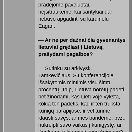
pradėjome pavėluotai,
neįsitraukėme, kai santykiai dar
nebuvo apgadinti su kardinolu
Eagan.
— Ar ne per dažnai čia gyvenantys
lietuviai gręžiasi į Lietuvą,
prašydami pagalbos?
— Sutinku su arkivysk.
Tamkevičiaus, SJ konferencijoje
išsakytomis mintimis visu šimtu
procentų. Taip, Lietuva norėtų padėti,
bet žinodami, kas Lietuvoje vyksta,
kokia ten padėtis, kad ir ten trūksta
kunigų parapijose, ir vėl turime
klausti savęs, ar mes bandėme, pvz.,
nukreipti savo vaikus į kunigystę, ar