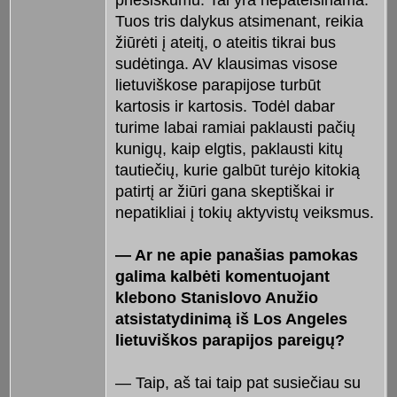
priešiškumu. Tai yra nepateisinama.
Tuos tris dalykus atsimenant, reikia
žiūrėti į ateitį, o ateitis tikrai bus
sudėtinga. AV klausimas visose
lietuviškose parapijose turbūt
kartosis ir kartosis. Todėl dabar
turime labai ramiai paklausti pačių
kunigų, kaip elgtis, paklausti kitų
tautiečių, kurie galbūt turėjo kitokią
patirtį ar žiūri gana skeptiškai ir
nepatikliai į tokių aktyvistų veiksmus.
— Ar ne apie panašias pamokas
galima kalbėti komentuojant
klebono Stanislovo Anužio
atsistatydinimą iš Los Angeles
lietuviškos parapijos pareigų?
— Taip, aš tai taip pat susiečiau su