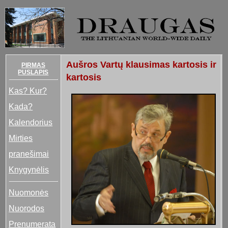
Aušros Vartų klausimas kartosis ir
PIRMAS
PUSLAPIS
kartosis
Kas? Kur?
Kada?
Kalendorius
Mirties
pranešimai
Knygynėlis
Nuomonės
Nuorodos
Prenumerata