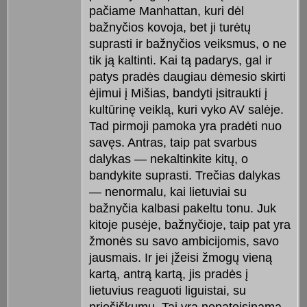
pačiame Manhattan, kuri dėl
bažnyčios kovoja, bet ji turėtų
suprasti ir bažnyčios veiksmus, o ne
tik ją kaltinti. Kai tą padarys, gal ir
patys pradės daugiau dėmesio skirti
ėjimui į Mišias, bandyti įsitraukti į
kultūrinę veiklą, kuri vyko AV salėje.
Tad pirmoji pamoka yra pradėti nuo
savęs. Antras, taip pat svarbus
dalykas — nekaltinkite kitų, o
bandykite suprasti. Trečias dalykas
— nenormalu, kai lietuviai su
bažnyčia kalbasi pakeltu tonu. Juk
kitoje pusėje, bažnyčioje, taip pat yra
žmonės su savo ambicijomis, savo
jausmais. Ir jei įžeisi žmogų vieną
kartą, antrą kartą, jis pradės į
lietuvius reaguoti liguistai, su