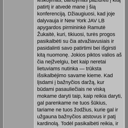
ieškojimas, bandymas pažiūrėti į kitą
patirtį ir atvedė mane į šią
konferenciją. Džiaugiuosi, kad joje
dalyvauja ir New York JAV LB
apygardos pirmininkė Ramutė
Žukaitė, kuri, tikiuosi, turės progos
pasikalbėti su čia atvažiavusiais ir
pasidalinti savo patirtimi bei išgirsti
kitą nuomonę. Jokios piktos valios aš
čia neįžvelgiu, bet kaip neretai
lietuviams nutinka — trūksta
išsikalbėjimo savame kieme. Kad
lįsdami į bažnyčios daržą, kur
būdami pasauliečiais ne viską
mokame daryti taip, kaip reikia daryti,
gal parenkame ne tuos šūkius,
tariame ne tuos žodžius, kurie gal ir
užgauna bažnyčios atstovus ir patį
kardinolą. Todėl pasikalbėti reikia, ir