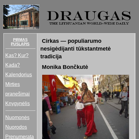
PIRMAS
Cirkas — populiarumo
PUSLAPIS
nesigėdijanti tūkstantmetė
Kas? Kur?
tradicija
Kada?
Monika Bončkutė
Kalendorius
Mirties
pranešimai
Knygynėlis
Nuomonės
Nuorodos
Prenumerata