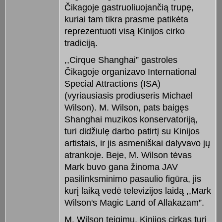
Čikagoje gastruoliuojančią trupę,
kuriai tam tikra prasme patikėta
reprezentuoti visą Kinijos cirko
tradiciją.
,,Cirque Shanghai” gastroles
Čikagoje organizavo International
Special Attractions (ISA)
(vyriausiasis prodiuseris Michael
Wilson). M. Wilson, pats baigęs
Shanghai muzikos konservatoriją,
turi didžiulę darbo patirtį su Kinijos
artistais, ir jis asmeniškai dalyvavo jų
atrankoje. Beje, M. Wilson tėvas
Mark buvo gana žinoma JAV
pasilinksminimo pasaulio figūra, jis
kurį laiką vedė televizijos laidą ,,Mark
Wilson's Magic Land of Allakazam”.
M. Wilson teigimu, Kinijos cirkas turi