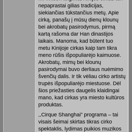
nepaprastai gilias tradicijas,
siekiančias tūkstančius metų. Apie
cirką, panašų į mūsų dienų klounų
bei akrobatų pasirodymus, pirmą
kartą rašoma dar Han dinastijos
laikais. Manoma, kad būtent tuo
metu Kinijoje cirkas kaip tam tikra
meno rūšis išpopuliarėjo kaimuose.
Akrobatų, mimų bei klounų
pasirodymai buvo derliaus nuėmimo
švenčių dalis. Ir tik vėliau cirko artistų
trupės išpopuliarėjo miestuose. Dėl
šios priežasties daugelis klaidingai
mano, kad cirkas yra miesto kultūros
produktas.
,,Cirque Shanghai” programa – tai
visais šeimai skirtas tikras cirko
spektaklis, lydimas puikios muzikos