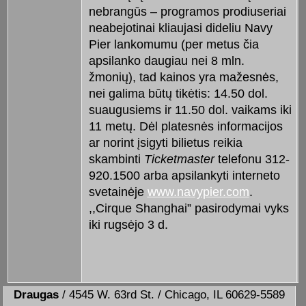
nebrangūs – programos prodiuseriai
neabejotinai kliaujasi dideliu Navy
Pier lankomumu (per metus čia
apsilanko daugiau nei 8 mln.
žmonių), tad kainos yra mažesnės,
nei galima būtų tikėtis: 14.50 dol.
suaugusiems ir 11.50 dol. vaikams iki
11 metų. Dėl platesnės informacijos
ar norint įsigyti bilietus reikia
skambinti
Ticketmaster
telefonu 312-
920.1500 arba apsilankyti interneto
svetainėje
www.navypier.com
.
,,Cirque Shanghai” pasirodymai vyks
iki rugsėjo 3 d.
Draugas
/ 4545 W. 63rd St. / Chicago, IL 60629-5589