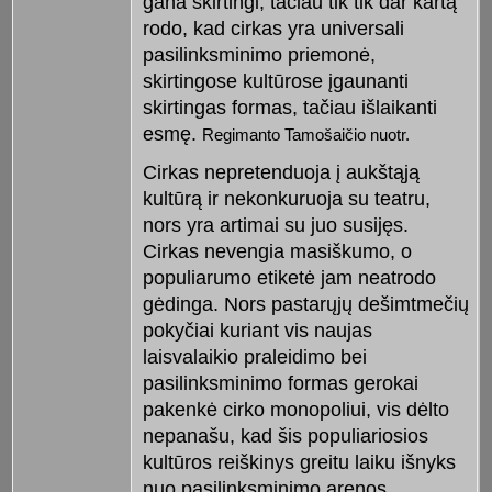
gana skirtingi, tačiau tik tik dar kartą
rodo, kad cirkas yra universali
pasilinksminimo priemonė,
skirtingose kultūrose įgaunanti
skirtingas formas, tačiau išlaikanti
esmę.
Regimanto Tamošaičio nuotr.
Cirkas nepretenduoja į aukštąją
kultūrą ir nekonkuruoja su teatru,
nors yra artimai su juo susijęs.
Cirkas nevengia masiškumo, o
populiarumo etiketė jam neatrodo
gėdinga. Nors pastarųjų dešimtmečių
pokyčiai kuriant vis naujas
laisvalaikio praleidimo bei
pasilinksminimo formas gerokai
pakenkė cirko monopoliui, vis dėlto
nepanašu, kad šis populiariosios
kultūros reiškinys greitu laiku išnyks
nuo pasilinksminimo arenos.