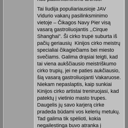
Tai liudija populiariausioje JAV
Vidurio vakarų pasilinksminimo
vietoje – Čikagos Navy Pier visą
vasarą gastroliuojantis ,,Cirque
Shanghai”. Ši cirko trupė suburta iš
pačių geriausių
Kinijos cirko meistrų
specialiai čikagiečiams bei miesto
svečiams. Galima drąsiai teigti, kad
tai viena aukščiausio meistriškumo
cirko trupių, jei ne paties aukčiausio,
šią vasarą gastroliuojanti Vakaruose.
Niekam nepaslaptis, kaip sunkiai
Kinijos cirko artistai treniruojasi, kad
patektų į vietinio masto trupes.
Daugelis jų savo karjerą cirke
pradeda būdami vos kelerių metukų.
Tad galima tik spėlioti, kokia
negailestinga buvo atranka į