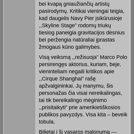
bei kvapą gniaužiančių artistų
pasirodymų. Kritikai vieningai teigia,
kad daugelis Navy Pier įsikūrusioje
,,Skyline Stage” rodomų triukų
tiesiog paneigia gravitacijos dėsnius
bei peržengia natūraliai įprastas
žmogaus kūno galimybes.
Visą veiksmą ,,režisuoja” Marco Polo
persirengęs aktorius, kuriam, beje,
vieninteliam negaili kritikos apie
,,Cirque Shanghai” rašę
apžvalgininkai. Jų manymu, šis
personažas čia visai nereikalingas,
tai tik bereikalingo mėginimo
,,prisitaikyti” prie amerikietiškosios
publikos pavyzdys. Visa kita – beveik
tobula.
Bilietai į šį vasaros malonumą —