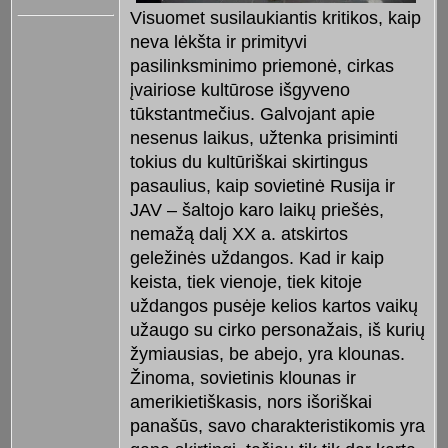
Visuomet susilaukiantis kritikos, kaip
neva lėkšta ir primityvi
pasilinksminimo priemonė, cirkas
įvairiose kultūrose išgyveno
tūkstantmečius. Galvojant apie
nesenus laikus, užtenka prisiminti
tokius du kultūriškai skirtingus
pasaulius, kaip sovietinė Rusija ir
JAV
–
šaltojo karo laikų priešės,
nemažą dalį XX a. atskirtos
geležinės uždangos. Kad ir kaip
keista, tiek vienoje, tiek kitoje
uždangos pusėje kelios kartos vaikų
užaugo su cirko personažais, iš kurių
žymiausias, be abejo, yra klounas.
Žinoma, sovietinis klounas ir
amerikietiškasis, nors išoriškai
panašūs, savo charakteristikomis yra