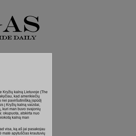
e Kryžių kalną Lietuvoje (The
akyčiau, kad amerikiečių
 nei paviršutinišką įspūdį
s į Kryžių kalną vaizdai,
vą, kuri man buvo svajonių
a: okupuota, atskirta nuo
uniokotą kalną man
ad visa, ką aš jai pasakojau
tė matė apytuščias krautuvių