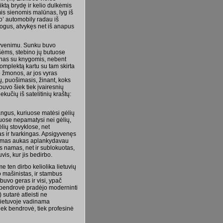
ktą brydę ir kelio dulkėmis
mis sienomis malūnas, lyg iš
to’ automobily radau iš
mogus, atvykęs net iš anapus
gyvenimu. Sunku buvo
išėms, stebino jų butuose
ynas su knygomis, nebent
komplektą kartu su tam skirta
 žmonos, ar jos vyras
ų, puošimasis, žinant, koks
uvo šiek tiek įvairesnių
kučių iš satelitinių kraštų:
ngus, kuriuose matėsi gėlių
luose nepamatysi nei gėlių,
lių stovyklose, net
s ir tvarkingas. Apsigyvenęs
kdamas aukas aplankydavau
as namas, net ir sublokuotas,
is, kur jis bedirbo.
e ten dirbo keliolika lietuvių
io mašinistas, ir stambus
 buvo geras ir visi, ypač
t bendrovė pradėjo moderninti
 sutarė atleisti ne
r Lietuvoje vadinama
 tiek bendrovė, tiek profesinė