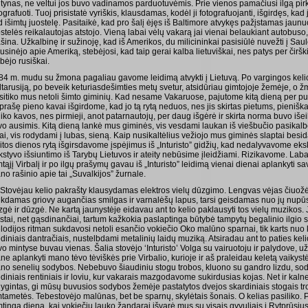
ntynas, ne veltui jos buvo vadinamos parduotuvėmis. Prie vienos pamačiusi ilgą pirk
ografuoti. Tuoj prisistatė vyriškis, klausdamas, kodėl ji fotografuojanti, išgirdęs, kad
 išimtų juostelę. Pasitaikė, kad pro šalį ėjęs iš Baltimore atvykęs pažįstamas jaunuol
stelės reikalautojas atstojo. Vieną labai vėlų vakarą jai vienai belaukiant autobuso, 
šina. Užkalbinę ir sužinoję, kad iš Amerikos, du milicininkai pasisiūlė nuvežti į Sa
usinėjo apie Ameriką, stebėjosi, kad taip gerai kalba lietuviškai, nes patys per čiršk
bėjo rusiškai.
84 m. mudu su žmona pagaliau gavome leidimą atvykti į Lietuvą. Po vargingos kelio
ltarusiją, po beveik keturiasdešimties metų svetur, atsidūriau gimtojoje žemėje, o 
sitiko mus netoli šimto giminių. Kad nesame Vakaruose, pajutome kitą dieną per pus
rašę pieno kavai išgirdome, kad jo tą rytą neduos, nes jis skirtas pietums, pieniška
iko kavos, nes pirmieji, anot patarnautojų, per daug išgėrė ir skirta norma buvo iše
vo ausimis. Kitą dieną lankė mus giminės, vis vesdami laukan iš viešbučio pasikal
liai, vis rodydami į lubas, sieną. Kaip nusikaltėlius vežiojo mus giminės slaptai be
itos dienos rytą išgirsdavome įspėjimus iš „Inturisto” gidžių, kad nedalyvavome eksk
kstyvo išsiuntimo iš Tarybų Lietuvos ir ateity nebūsime įleidžiami. Rizikavome. Lab
tąjį Virbalį ir po ilgų prašymų gavau iš „Inturisto” leidimą vienai dienai aplankyti sa
o rašinio apie tai „Suvalkijos” žurnale.
. Stovėjau kelio pakrašty klausydamas elektros vielų dūzgimo. Lengvas vėjas čiuož
nkdamas griovy augančias smilgas ir varnalėšų lapus, tarsi geisdamas nuo jų nupūsti
zgė ir dūzgė. Ne kartą jaunystėje eidavau ant to kelio paklausyti tos vielų muzikos
istai, net gąsdinančiai, tartum kažkokia paslaptinga būtybė tampytų begalinio ilgio 
lodijos ritman sukdavosi netoli esančio vokiečio Oko malūno sparnai, tik karts nuo
iniais dantračiais, nustelbdami metalinių laidų muziką. Atsiradau ant to paties keli
o mintyse buvau vienas. Šalia stovėjo ‘Inturisto’ Volga su vairuotoju ir palydove, u
e aplankyti mano tėvo tėviškės prie Virbalio, kurioje ir aš praleidau keletą vaikyst
no senelių sodybos. Nebebuvo šiaudiniu stogu trobos, kluono su gandro lizdu, sodo
iniais rentiniais ir loviu, kur vakarais mazgodavome sukirdusias kojas. Net ir kalne
lygintas, gi mūsų buvusios sodybos žemėje pastatytos dvejos skardiniais stogais tr
tametės. Tebestovėjo malūnas, bet be sparnų, skylėtais šonais. O kelias pasiliko. Pa
tingą dieną, kai vokiečių lauko žandarai išvarė mus su visais gyvuliais į Rytprūsius...