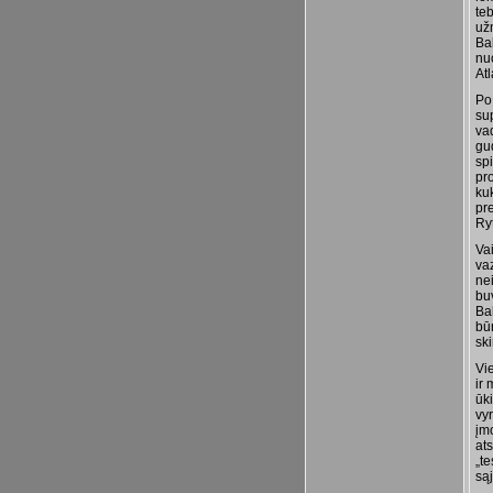
te
už
Ba
nu
Atl
Po
su
va
gud
sp
pro
ku
pre
Ryt
Va
va
ne
bu
Ba
bū
sk
Vie
ir 
ūki
vy
įmo
ats
„te
są