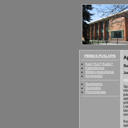
PIRMAS PUSLAPIS
A
Kas? Kur? Kada?
Sv
Kalendorius
Mirties pranešimai
Ju
Knygynėlis
ga
Nuomonės
Sp
Nuorodos
Hi
Prenumerata
pa
ap
pok
Li
la
si
Ka
api