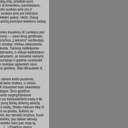
ėjų eilę, pradėjo juos
 ji iš Amerikos, pareikalavo,
is sustojo prie jos ir
sustojo prie jos milicijos
ulėtekio gatvę. Vežė. Daug
iančią policijos telefono radiją
nės traukiniu iš Lenkijos per
žmona — savo tėvų gimtinėje.
ryčius „Lietuvos” viešbutyje.
i sriubai. Vėliau atėjusiems
ikvota. Tiesiog netikėjome
bėjimams, o viduje kalbėdavo
sidairydami, ar nesame sekami,
ursijoje ir galime susilaukti
ai norėjau aplankyti savo
vo gimtinę. Štai ištraukėlė iš
ė abiem kelio pusėmis,
 kelio dulkes, o vielos
. Ji visuomet man skambėjo
stygas. Šios gūdžios
 karto sugirgždėdami
o po keliasdešimt metų ir tik
ž porą šimtų dolerių atvežę
ės metų. Nieko nebuvo likę iš
 su prūdu, šulinio su
lis, kur stovėjo kryžius, buvo
obelės, jau dabar atrodą
siliko toks pat, kaip tą
 (...) Elektros vielos