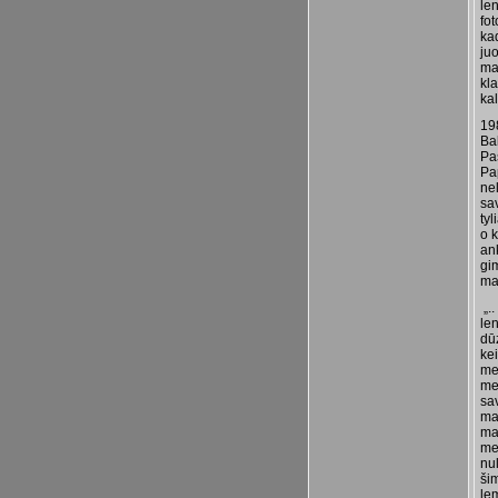
le
fot
kad
juo
ma
kla
kal
19
Ba
Pa
Pap
nel
sa
ty
o k
an
gim
man
„.
le
dū
ke
me
med
sav
man
ma
med
nu
šim
lem