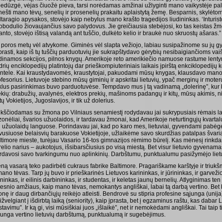
bedūzgė, vėjas čiuožė pieva, tarsi norėdamas amžinai užlyginti mano vaikystėje pali
nešti mano tėvų, senelių ir prosenelių prakaitu aplaistytą žemę. Besparnis, skylėto
ltaragio apysakos, stovėjo kaip nebylus mano krašto tragedijos liudininkas. ‘Inturis
obodulio žiovaujančius savo palydovus. Jie greičiausia stebėjosi, ko tas keistas ž
anto, stovėjo ištisą valandą ant tuščio, dulkėto kelio ir braukė nuo skruostų ašaras.”
 poros metų vėl atvykome. Giminės vėl slapta vežiojo, labiau susipažinome su jų 
prasti, kaip iš tų tuščių parduotuvių jie sukrapštydavo gėrybių nesibaigiančioms va
dinamos sekcijos, pilnos knygų. Amerikoje reto amerikiečio namuose rastume lent
rių enciklopedijų platintojų dar prieškompiuteriniais laikais įpirštą enkciklopedijų 
intele. Kai kraustydavomės, kraustytojai, pakuodami mūsų knygas, klausdavo mano
fesorius. Lietuvoje stebino mūsų giminių ir apskritai lietuvių, ypač merginų ir moter
klus pasirinkimas buvo parduotuvėse. Tempdavo mus į tą vadinamą „dolerinę”, kur b
kių: drabužių, avalynės, elektros prekių, mašinoms padangų ir kitų, mūsų akimis, nie
ų Vokietijos, Jugoslavijos, ir tik už dolerius.
ikščiodamas su žmona po Vilniaus senamiestį rodydavau jai sukrypusiais rėmais la
zonėliai, švarios užuolaidos, ir tardavau žmonai, kad Amerikoje neturtingųjų kvarta
i užuolaidų languose. Porindavau jai, kad po karo mes, lietuviai, gyvendami pabėgė
vusiuose belaisvių barakuose Vokietijoje, užlaikėme savo skurdžias patalpas švaria
ltimore mieste, turėjau Vasario 16-tos gimnazijos rėmimo būrelį. Kas mėnesį rin
relio narius – aukotojus, išsibarsčiusius po visą miestą. Bet visur lietuvio gyvenam
irdavosi savo tvarkingumu nuo aplinkinių. Darbštumu, punktualumu pasižymėjo lietuv
ną vasarą teko padirbėti cukraus fabrike Baltimore. Pragariškame karštyje ir triukšm
mano tėvas. Tarp jų buvo ir prieškarinės Lietuvos karininkas, ir jūrininkas, ir garvež
ninkas, ir eilinis darbininkas, ir studentas, ir keletas jaunų bernelių. Atlyginimas ten
resnio amžiaus, kaip mano tėvas, nemokantys angliškai, labai tą darbą vertino. Be
nę ir daug dirbančiųjų reikėjo atleisti. Bendrovė su stipria profesine sąjunga (unija)
ižvelgiant į išdirbtą laiką (seniority), kaip įprasta, bet į egzaminus raštu, kas daba
stavimu”. Ir ką gi, visi mūsiškiai juos „išlaikė”, net ir nemokėdami angliškai. Tai taip
junga vertino lietuvių darbštumą, punktualumą ir sugebėjimus.