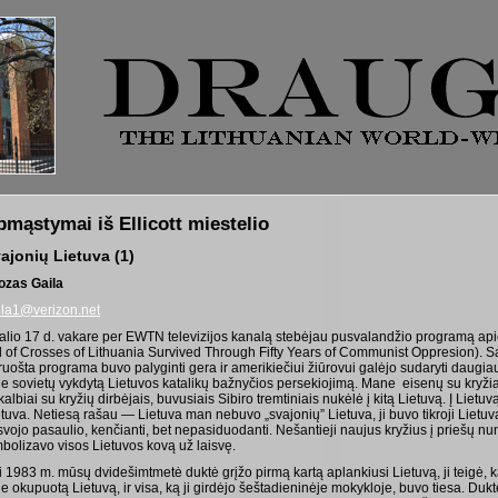
pmąstymai iš Ellicott miestelio
ajonių Lietuva (1)
ozas Gaila
ila1@verizon.net
alio 17 d. vakare per EWTN televizijos kanalą stebėjau pusvalandžio programą api
ll of Crosses of Lithuania Survived Through Fifty Years of Communist Oppresion). S
ruošta programa buvo palyginti gera ir amerikiečiui žiūrovui galėjo sudaryti daugiau
ie sovietų vykdytą Lietuvos katalikų bažnyčios persekiojimą. Mane eisenų su kryžiai
albiai su kryžių dirbėjais, buvusiais Sibiro tremtiniais nukėlė į kitą Lietuvą. Į Lietu
etuva. Netiesą rašau — Lietuva man nebuvo „svajonių” Lietuva, ji buvo tikroji Lietuv
isvojo pasaulio, kenčianti, bet nepasiduodanti. Nešantieji naujus kryžius į priešų n
mbolizavo visos Lietuvos kovą už laisvę.
i 1983 m. mūsų dvidešimtmetė duktė grįžo pirmą kartą aplankiusi Lietuvą, ji teigė, k
e okupuotą Lietuvą, ir visa, ką ji girdėjo šeštadieninėje mokykloje, buvo tiesa. Duk