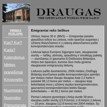
Emigrantai rašo laiškus
PIRMAS
PUSLAPIS
Vilnius, liepos 30 d. (BNS) — Emigrantai palaiko
glaudžius ryšius su Lietuva, rodo sparčiai augantys į
Kas? Kur?
užsienį išsiunčiamos ir į Lietuvą atsiunčiamos pašto
korespondencijos srautai.
Kada?
Lietuvai tapus Europos Sąjungos nare, daugiausiai
siuntų — laiškų, atvirukų, spaudinių ir smulkiųjų paketų
Kalendorius
— siunčiama į ir gaunama iš Didžiosios Britanijos,
Airijos bei Ispanijos, kuriose šiuo metu gyvena
Mirties
daugiausiai emigravusių lietuvių.
Lietuvos pašto duomenimis, 2006 metais į Didžiąją
pranešimai
Britaniją siunčiamos pašto korespondencijos apimtys
per dvejus metus išaugo daugiau kaip 2,2 karto ir
Knygynėlis
pasiekė 96,13 tonos per metus — daugiau kaip
ketvirtadalį visos į užsienį siųstos korespondencijos,
gaunamos korespondencijos kiekis išaugo
Nuomonės
ketvirtadaliu — iki 60,1 tonos per metus.
Pernai Lietuvos gyventojai į Airiją siuntė 39 proc.
Nuorodos
daugiau pašto siuntų (23,9 tonos), o iš Airijos į Lietuvą
— 18 proc. daugiau (12,9 tonos) nei 2004 metais. Su
Prenumerata
Ispanijoje gyvenančiais asmenimis paštu