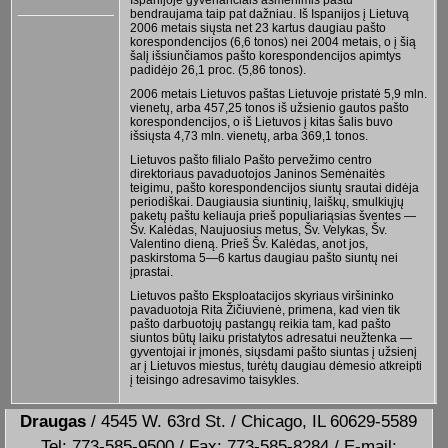
bendraujama taip pat dažniau. Iš Ispanijos į Lietuvą
2006 metais siųsta net 23 kartus daugiau pašto
korespondencijos (6,6 tonos) nei 2004 metais, o į šią
šalį išsiunčiamos pašto korespondencijos apimtys
padidėjo 26,1 proc. (5,86 tonos).
2006 metais Lietuvos paštas Lietuvoje pristatė 5,9 mln.
vienetų, arba 457,25 tonos iš užsienio gautos pašto
korespondencijos, o iš Lietuvos į kitas šalis buvo
išsiųsta 4,73 mln. vienetų, arba 369,1 tonos.
Lietuvos pašto filialo Pašto pervežimo centro
direktoriaus pavaduotojos Janinos Semėnaitės
teigimu, pašto korespondencijos siuntų srautai didėja
periodiškai. Daugiausia siuntinių, laiškų, smulkiųjų
paketų paštu keliauja prieš populiariąsias šventes —
Šv. Kalėdas, Naujuosius metus, Šv. Velykas, Šv.
Valentino dieną. Prieš Šv. Kalėdas, anot jos,
paskirstoma 5—6 kartus daugiau pašto siuntų nei
įprastai.
Lietuvos pašto Eksploatacijos skyriaus viršininko
pavaduotoja Rita Žičiuvienė, primena, kad vien tik
pašto darbuotojų pastangų reikia tam, kad pašto
siuntos būtų laiku pristatytos adresatui neužtenka —
gyventojai ir įmonės, siųsdami pašto siuntas į užsienį
ar į Lietuvos miestus, turėtų daugiau dėmesio atkreipti
į teisingo adresavimo taisykles.
Draugas
/ 4545 W. 63rd St. / Chicago, IL 60629-5589
Tel: 773-585-9500 / Fax: 773-585-8284 / E-mail: