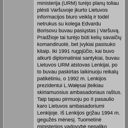
ministerija (URM) turėjo planų toliau
plėsti Varšuvoje įkurto Lietuvos
informacijos biuro veiklą ir todėl
netrukus su kolega Edvardu
Borisovu buvau pasiųstas į Varšuvą.
Pradžioje tai turėjo būti kelių savaičių
komandiruotė, bet įvykiai pasisuko
kitaip. Iki 1991 rugpjūčio, kai buvo
atkurti diplomatiniai santykiai, buvau
Lietuvos URM atstovas Lenkijai, po
to buvau paskirtas laikinuoju reikalų
patikėtiniu, o 1992 m. Lenkijos
prezidentui L.Wałęsai įteikiau
skiriamuosius ambasadoriaus raštus.
Taip tapau pirmuoju po II pasaulio
karo Lietuvos ambasadoriumi
Lenkijoje. Iš Lenkijos grįžau 1994 m.
gegužės mėnesį. Tuometinė
ministerijos vadovybė nepaliko