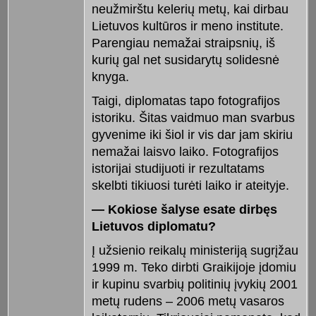
neužmirštu kelerių metų, kai dirbau
Lietuvos kultūros ir meno institute.
Parengiau nemažai straipsnių, iš
kurių gal net susidarytų solidesnė
knyga.
Taigi, diplomatas tapo fotografijos
istoriku. Šitas vaidmuo man svarbus
gyvenime iki šiol ir vis dar jam skiriu
nemažai laisvo laiko. Fotografijos
istorijai studijuoti ir rezultatams
skelbti tikiuosi turėti laiko ir ateityje.
— Kokiose šalyse esate dirbęs
Lietuvos diplomatu?
Į užsienio reikalų ministeriją sugrįžau
1999 m. Teko dirbti Graikijoje įdomiu
ir kupinu svarbių politinių įvykių 2001
metų rudens – 2006 metų vasaros