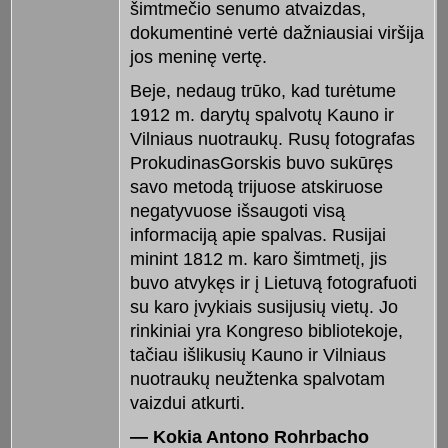
šimtmečio senumo atvaizdas,
dokumentinė vertė dažniausiai viršija
jos meninę vertę.
Beje, nedaug trūko, kad turėtume
1912 m. darytų spalvotų Kauno ir
Vilniaus nuotraukų. Rusų fotografas
ProkudinasGorskis buvo sukūręs
savo metodą trijuose atskiruose
negatyvuose išsaugoti visą
informaciją apie spalvas. Rusijai
minint 1812 m. karo šimtmetį, jis
buvo atvykęs ir į Lietuvą fotografuoti
su karo įvykiais susijusių vietų. Jo
rinkiniai yra Kongreso bibliotekoje,
tačiau išlikusių Kauno ir Vilniaus
nuotraukų neužtenka spalvotam
vaizdui atkurti.
— Kokia Antono Rohrbacho