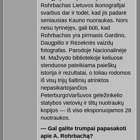
Rohrbachas Lietuvos ikonografijai
svarbus dar ir todėl, kad jis padarė
seniausias Kauno nuoraukas. Nors
nesu tyrinėjęs, gali būti, kad
Rohrbachas yra pirmasis Gardino,
Daugpilio ir Rėzeknės vaizdų
fotografas. Parodoje Nacionalinėje
M. Mažvydo bibliotekoje keliuose
stenduose pateikiama paieškų
istorija ir rezultatai, o toliau rodomos
iš visų trijų šaltinių atrinktos
nepasikartojančios
PeterburgoVaršuvos geležinkelio
statybos vietovių ir tiltų nuotraukų
kopijos — iš viso eksponuojamos 28
nuotraukos.
— Gal galite trumpai papasakoti
apie A. Rohrbachą?