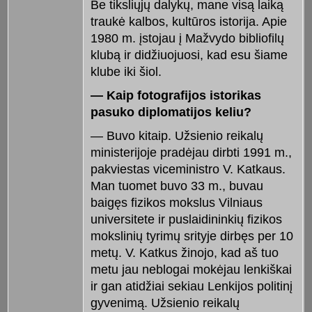
Be tiksliųjų dalykų, mane visą laiką
traukė kalbos, kultūros istorija. Apie
1980 m. įstojau į Mažvydo bibliofilų
klubą ir didžiuojuosi, kad esu šiame
klube iki šiol.
— Kaip fotografijos istorikas
pasuko diplomatijos keliu?
— Buvo kitaip. Užsienio reikalų
ministerijoje pradėjau dirbti 1991 m.,
pakviestas viceministro V. Katkaus.
Man tuomet buvo 33 m., buvau
baigęs fizikos mokslus Vilniaus
universitete ir puslaidininkių fizikos
mokslinių tyrimų srityje dirbęs per 10
metų. V. Katkus žinojo, kad aš tuo
metu jau neblogai mokėjau lenkiškai
ir gan atidžiai sekiau Lenkijos politinį
gyvenimą. Užsienio reikalų