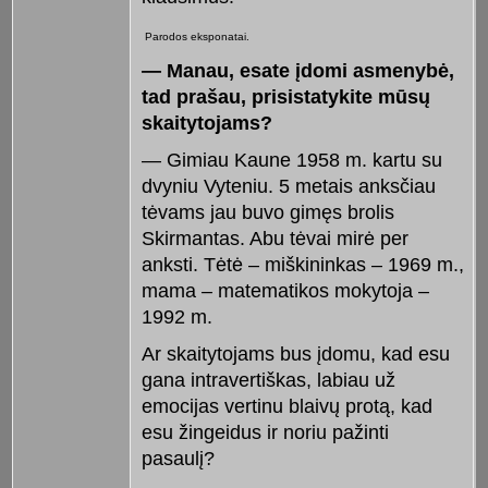
Parodos eksponatai.
— Manau, esate įdomi asmenybė,
tad prašau, prisistatykite mūsų
skaitytojams?
— Gimiau Kaune 1958 m. kartu su
dvyniu Vyteniu. 5 metais anksčiau
tėvams jau buvo gimęs brolis
Skirmantas. Abu tėvai mirė per
anksti. Tėtė – miškininkas – 1969 m.,
mama – matematikos mokytoja –
1992 m.
Ar skaitytojams bus įdomu, kad esu
gana intravertiškas, labiau už
emocijas vertinu blaivų protą, kad
esu žingeidus ir noriu pažinti
pasaulį?