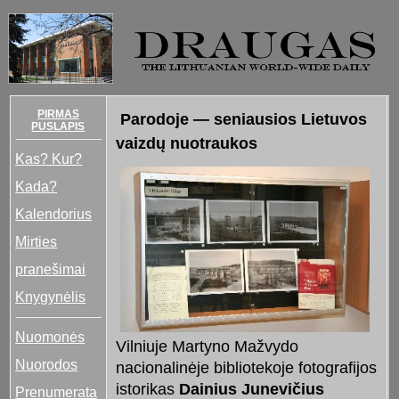
PIRMAS
Parodoje — seniausios Lietuvos
PUSLAPIS
vaizdų nuotraukos
Kas? Kur?
Kada?
Kalendorius
Mirties
pranešimai
Knygynėlis
Nuomonės
Vilniuje Martyno Mažvydo
Nuorodos
nacionalinėje bibliotekoje fotografijos
istorikas
Dainius Junevičius
Prenumerata