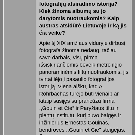
fotografijų atsiradimo istorija?
Kiek žinoma albumų su jo
darytomis nuotraukomis? Kaip
austras atsidūrė Lietuvoje ir ką jis
čia veikė?
Apie šį XIX amžiaus viduryje dirbusį
fotografą žinoma nedaug, tačiau
savo darbais, visų pirma
išsiskiriančiomis beveik metro ilgio
panoraminėmis tiltų nuotraukomis, jis
tvirtai įėjo į pasaulio fotografijos
istoriją. Viena aišku, kad A.
Rohrbachas turėjo būti vienaip ar
kitaip susijęs su prancūzų firma
,,Gouin et Cie” ir Paryžiaus tiltų ir
plentų institutu, kurį buvo baigęs ir
inžinierius Ernestas Gouinas,
bendrovės ,,Gouin et Cie” steigėjas.