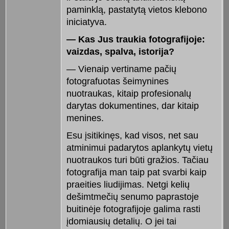
paminklą, pastatytą vietos klebono
iniciatyva.
— Kas Jus traukia fotografijoje:
vaizdas, spalva, istorija?
— Vienaip vertiname pačių
fotografuotas šeimynines
nuotraukas, kitaip profesionalų
darytas dokumentines, dar kitaip
menines.
Esu įsitikinęs, kad visos, net sau
atminimui padarytos aplankytų vietų
nuotraukos turi būti gražios. Tačiau
fotografija man taip pat svarbi kaip
praeities liudijimas. Netgi kelių
dešimtmečių senumo paprastoje
buitinėje fotografijoje galima rasti
įdomiausių detalių. O jei tai