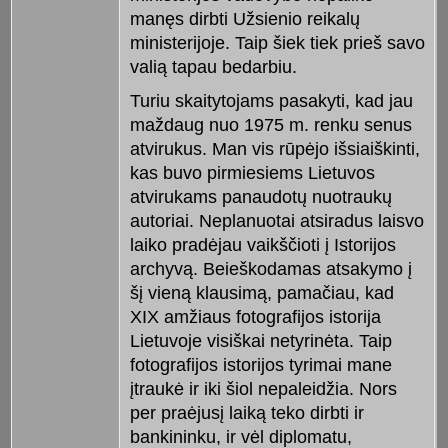
manęs dirbti Užsienio reikalų
ministerijoje. Taip šiek tiek prieš savo
valią tapau bedarbiu.
Turiu skaitytojams pasakyti, kad jau
maždaug nuo 1975 m. renku senus
atvirukus. Man vis rūpėjo išsiaiškinti,
kas buvo pirmiesiems Lietuvos
atvirukams panaudotų nuotraukų
autoriai. Neplanuotai atsiradus laisvo
laiko pradėjau vaikščioti į Istorijos
archyvą. Beieškodamas atsakymo į
šį vieną klausimą, pamačiau, kad
XIX amžiaus fotografijos istorija
Lietuvoje visiškai netyrinėta. Taip
fotografijos istorijos tyrimai mane
įtraukė ir iki šiol nepaleidžia. Nors
per praėjusį laiką teko dirbti ir
bankininku, ir vėl diplomatu,