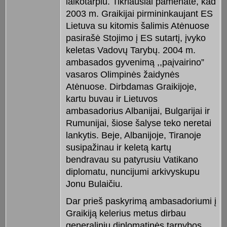
laikotarpiu. Tikriausiai pamenate, kad
2003 m. Graikijai pirmininkaujant ES
Lietuva su kitomis šalimis Atėnuose
pasirašė Stojimo į ES sutartį, įvyko
keletas Vadovų Tarybų. 2004 m.
ambasados gyvenimą ,,paįvairino”
vasaros Olimpinės žaidynės
Atėnuose. Dirbdamas Graikijoje,
kartu buvau ir Lietuvos
ambasadorius Albanijai, Bulgarijai ir
Rumunijai, šiose šalyse teko neretai
lankytis. Beje, Albanijoje, Tiranoje
susipažinau ir keletą kartų
bendravau su patyrusiu Vatikano
diplomatu, nuncijumi arkivyskupu
Jonu Bulaičiu.
Dar prieš paskyrimą ambasadoriumi į
Graikiją kelerius metus dirbau
generaliniu diplomatinės tarnybos