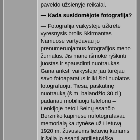
paveldo užsienyje reikalai.
— Kada susidomėjote fotografija?
— Fotografija vaikystėje užkrėtė
vyresnysis brolis Skirmantas.
Namuose vartydavau jo
prenumeruojamus fotografijos meno
žurnalus. Jis mane išmokė ryškinti
juostas ir spausdinti nuotraukas.
Gana anksti vaikystėje jau turėjau
savo fotoaparatus ir iki šiol nuolatos
fotografuoju. Tiesa, paskutinę
nuotrauką (š.m. balandžio 30 d.)
padariau mobiliuoju telefonu –
Lenkijoje netoli Seinų esančio
Berzniko kapinėse nufotografavau
memorialą kautynėse už Lietuvą
1920 m. žuvusiems lietuvių kariams
ir šalia jo esantį antilietuvišką