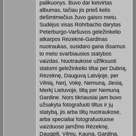
palikuonys. Buvo dar ketvirtas
albumas, tačiau jis prieš kelis
dešimtmečius žuvo gaisro metu.
Sudėjus visas Rohrbacho darytas
Peterburgo-Varšuvos geležinkelio
atkarpos Rėzeknė-Gardinas
nuotraukas, susidaro gana išsamus
to meto svarbiausios statybos
vaizdas. Nuotraukose užfiksuoti
statomi geležinkelio tiltai per Dubną,
Rėzeknę, Dauguvą Latvijoje, per
Vilnią, Nerį, Vokę, Nemuną, Jiesią,
Merkį Lietuvoje, tiltą per Nemuną
Gardine. Nors tikriausiai jam buvo
užsakyta fotografuoti tiltus ir jų
statybą, jis arba tiltų nuotraukose,
arba specialiai fotografuotuose
vaizduose įamžino Rėzeknę,
Daugpilį, Vilnių, Kauną, Gardiną.