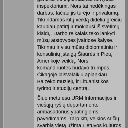
inspektoriumi. Nors tai nedėkingas
darbas, tačiau jis turėjo ir privalumų.
Tikrindamas kitų veiklą dideliu greičiu
kaupiau patirtį ir mokiausi iš svetimų
klaidų. Darbo reikalais teko lankyti
mūsų atstovybes įvairiose šalyse.
Tikrinau ir visų mūsų diplomatinių ir
konsulinių įstaigų Šiaurės ir Pietų
Amerikoje veiklą. Nors
komandiruotės būdavo trumpos,
Čikagoje laisvalaikiu aplankiau
Balzeko muziejų ir Lituanistikos
tyrimo ir studijų centrą.
Šiuo metu esu URM Informacijos ir
viešųjų ryšių departamento
ambasadorius ypatingiems
pavedimams. Tarp kitų veiklos sričių
svarbią vietą užima Lietuvos kultūros