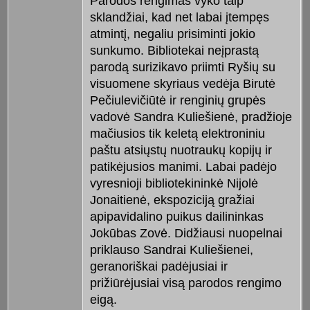
Parodos rengimas vyko taip
sklandžiai, kad net labai įtempęs
atmintį, negaliu prisiminti jokio
sunkumo. Bibliotekai neįprastą
parodą surizikavo priimti Ryšių su
visuomene skyriaus vedėja Birutė
Pečiulevičiūtė ir renginių grupės
vadovė Sandra Kuliešienė, pradžioje
mačiusios tik keletą elektroniniu
paštu atsiųstų nuotraukų kopijų ir
patikėjusios manimi. Labai padėjo
vyresnioji bibliotekininkė Nijolė
Jonaitienė, ekspoziciją gražiai
apipavidalino puikus dailininkas
Jokūbas Zovė. Didžiausi nuopelnai
priklauso Sandrai Kuliešienei,
geranoriškai padėjusiai ir
prižiūrėjusiai visą parodos rengimo
eigą.