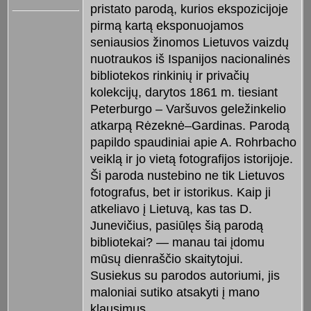
pristato parodą, kurios ekspozicijoje
pirmą kartą eksponuojamos
seniausios žinomos Lietuvos vaizdų
nuotraukos iš Ispanijos nacionalinės
bibliotekos rinkinių ir privačių
kolekcijų, darytos 1861 m. tiesiant
Peterburgo – Varšuvos geležinkelio
atkarpą Rėzeknė–Gardinas. Parodą
papildo spaudiniai apie A. Rohrbacho
veiklą ir jo vietą fotografijos istorijoje.
Ši paroda nustebino ne tik Lietuvos
fotografus, bet ir istorikus. Kaip ji
atkeliavo į Lietuvą, kas tas D.
Junevičius, pasiūlęs šią parodą
bibliotekai? — manau tai įdomu
mūsų dienraščio skaitytojui.
Susiekus su parodos autoriumi, jis
maloniai sutiko atsakyti į mano
klausimus.