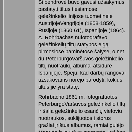
Ši bendrovė buvo gavusi užsakymus
pastatyti tiltus tiesiamose
geležinkelio linijose tuometinėje
AustrijojeVengrijoje (1858-1859),
Rusijoje (1860-61), Ispanijoje (1864).
A. Rohrbachas nufotografavo
geležinkelių tiltų statybos eigą
pirmosiose paminėtose šalyse, o net
du PeterburgoVaršuvos geležinkelio
tiltų nuotraukų albumai atsidūrė
Ispanijoje. Spėju, kad darbų rangovai
užsakovams norėjo parodyti, kokius
tiltus jie yra statę.
Rohrbacho 1861 m. fotografuotos
PeterburgoVaršuvos geležinkelio tiltų
ir šalia geležinkelio esančių vietovių
nuotraukos, suklijuotos į storus
gražiai įrištus albumus, ramiai gulėjo