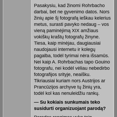
Pasakysiu, kad žinomi Rohrbacho
darbai, bet ne gyvenimo datos. Nors
žinių apie šį fotografą ieškau kelerius
metus, surasti pavyko nedaug – vos
vieną paminėjimą XIX amžiaus
vokiškų kraštų fotografų žinyne.
Tiesa, kaip minėjau, daugiausiai
naudojausi internetu ir kolegų
pagalba, todėl tyrimai nėra išsamūs.
Nei kaip A. Rohrbachas tapo Gouino
fotografu, nei kodėl vėliau nebedirbo
fotografijos srityje, neaišku.
Tikriausiai kuriam nors Austrijos ar
Prancūzijos archyve tų žinių yra,
todėl kol kas nenuleidžiu rankų.
— Su kokiais sunkumais teko
susidurti organizuojant parodą?