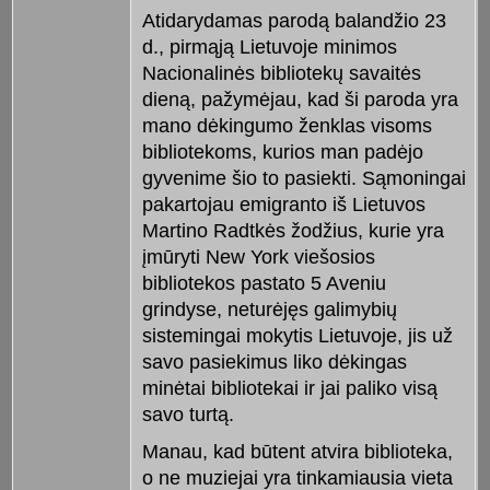
Atidarydamas parodą balandžio 23
d., pirmąją Lietuvoje minimos
Nacionalinės bibliotekų savaitės
dieną, pažymėjau, kad ši paroda yra
mano dėkingumo ženklas visoms
bibliotekoms, kurios man padėjo
gyvenime šio to pasiekti. Sąmoningai
pakartojau emigranto iš Lietuvos
Martino Radtkės žodžius, kurie yra
įmūryti New York viešosios
bibliotekos pastato 5 Aveniu
grindyse, neturėjęs galimybių
sistemingai mokytis Lietuvoje, jis už
savo pasiekimus liko dėkingas
minėtai bibliotekai ir jai paliko visą
savo turtą.
Manau, kad būtent atvira biblioteka,
o ne muziejai yra tinkamiausia vieta