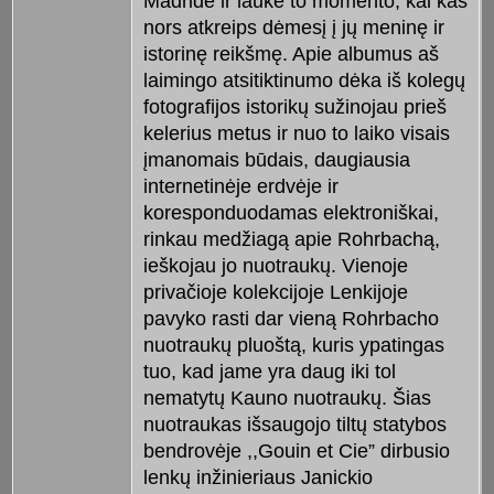
Madride ir laukė to momento, kai kas
nors atkreips dėmesį į jų meninę ir
istorinę reikšmę. Apie albumus aš
laimingo atsitiktinumo dėka iš kolegų
fotografijos istorikų sužinojau prieš
kelerius metus ir nuo to laiko visais
įmanomais būdais, daugiausia
internetinėje erdvėje ir
koresponduodamas elektroniškai,
rinkau medžiagą apie Rohrbachą,
ieškojau jo nuotraukų. Vienoje
privačioje kolekcijoje Lenkijoje
pavyko rasti dar vieną Rohrbacho
nuotraukų pluoštą, kuris ypatingas
tuo, kad jame yra daug iki tol
nematytų Kauno nuotraukų. Šias
nuotraukas išsaugojo tiltų statybos
bendrovėje ,,Gouin et Cie” dirbusio
lenkų inžinieriaus Janickio