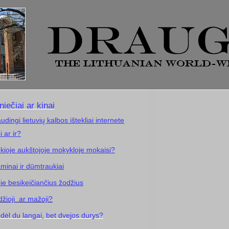
niečiai ar kinai
udingi lietuvių kalbos ištekliai internete
i ar ir?
kioje aukštojoje mokykloje mokaisi?
minai ir dūmtraukiai
ie besikeičiančius žodžius
džioji ar mažoji?
dėl du langai, bet dvejos durys?