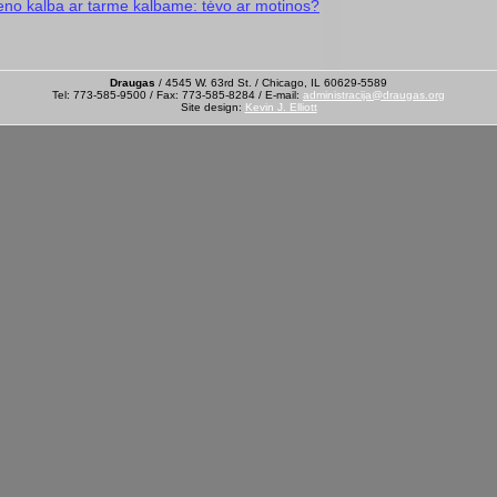
eno kalba ar tarme kalbame: tėvo ar motinos?
Draugas
/ 4545 W. 63rd St. / Chicago, IL 60629-5589
Tel: 773-585-9500 / Fax: 773-585-8284 / E-mail:
administracija@draugas.org
Site design:
Kevin J. Elliott