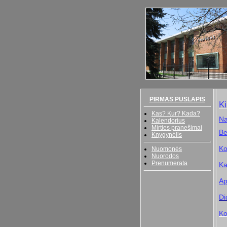
PIRMAS PUSLAPIS
Ki
Kas? Kur? Kada?
Na
Kalendorius
Mirties pranešimai
Be
Knygynėlis
Ko
Nuomonės
Nuorodos
Prenumerata
Ka
Ap
Di
Ko