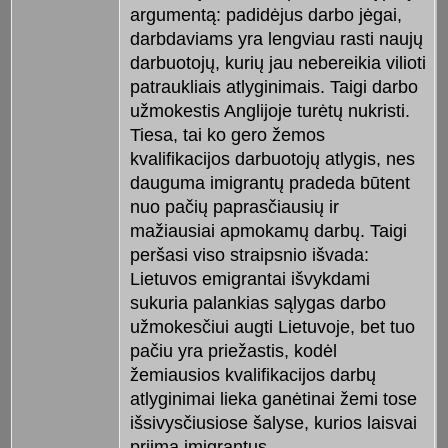
argumentą: padidėjus darbo jėgai,
darbdaviams yra lengviau rasti naujų
darbuotojų, kurių jau nebereikia vilioti
patraukliais atlyginimais. Taigi darbo
užmokestis Anglijoje turėtų nukristi.
Tiesa, tai ko gero žemos
kvalifikacijos darbuotojų atlygis, nes
dauguma imigrantų pradeda būtent
nuo pačių paprasčiausių ir
mažiausiai apmokamų darbų. Taigi
peršasi viso straipsnio išvada:
Lietuvos emigrantai išvykdami
sukuria palankias sąlygas darbo
užmokesčiui augti Lietuvoje, bet tuo
pačiu yra priežastis, kodėl
žemiausios kvalifikacijos darbų
atlyginimai lieka ganėtinai žemi tose
išsivysčiusiose šalyse, kurios laisvai
priima imigrantus.