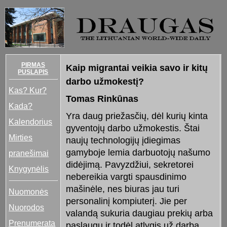
PIRMAS
Kaip migrantai veikia savo ir kitų
PUSLAPIS
darbo užmokestį?
Kas? Kur?
Tomas Rinkūnas
Kada?
Yra daug priežasčių, dėl kurių kinta
Kalendorius
gyventojų darbo užmokestis. Štai
Mirties
naujų technologijų įdiegimas
gamyboje lemia darbuotojų našumo
pranešimai
didėjimą. Pavyzdžiui, sekretorei
Knygynėlis
nebereikia vargti spausdinimo
mašinėle, nes biuras jau turi
Nuomonės
personalinį kompiuterį. Jie per
Nuorodos
valandą sukuria daugiau prekių arba
Prenumerata
paslaugų ir todėl atlygis už darbą