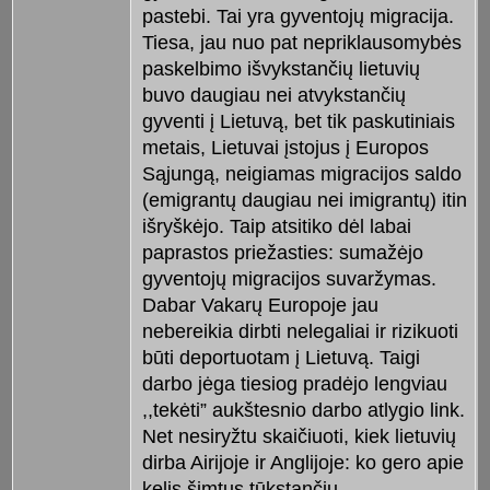
pastebi. Tai yra gyventojų migracija.
Tiesa, jau nuo pat nepriklausomybės
paskelbimo išvykstančių lietuvių
buvo daugiau nei atvykstančių
gyventi į Lietuvą, bet tik paskutiniais
metais, Lietuvai įstojus į Europos
Sąjungą, neigiamas migracijos saldo
(emigrantų daugiau nei imigrantų) itin
išryškėjo. Taip atsitiko dėl labai
paprastos priežasties: sumažėjo
gyventojų migracijos suvaržymas.
Dabar Vakarų Europoje jau
nebereikia dirbti nelegaliai ir rizikuoti
būti deportuotam į Lietuvą. Taigi
darbo jėga tiesiog pradėjo lengviau
,,tekėti” aukštesnio darbo atlygio link.
Net nesiryžtu skaičiuoti, kiek lietuvių
dirba Airijoje ir Anglijoje: ko gero apie
kelis šimtus tūkstančių.