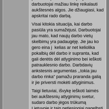
darbuotojai mažiau linkę reikalauti
aukštesnės algos. Jie džiaugiasi, kad
apskritai rado darbą.
Visai kitokia situacija, kai darbo
pasiūla yra sumažėjusi. Darbuotojai
jau mato, kad naujų darbo vietų
skelbimų yra padaugėję. Jie jau ko
gero eina į
kelias ar net keliolika
pokalbių dėl darbo ir supranta, kad
gali derėtis dėl atlyginimo bei ieškoti
patrauklesnio darbo. Darbdavių
ankstesnis argumentas ,,tokia jau
darbo rinka” pamažu praranda galią
ir jie priversti mokėti atlyginimus.
Taigi lietuviai, išvykę ieškoti laimės
bei aukštesnių atlyginimų svetur,
sudaro darbo jėgos trūkumą
Lietuvoje ir taip netiesiogiai pagelbsti