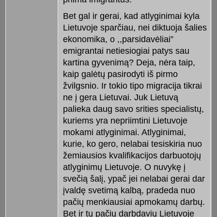
Bet gal ir gerai, kad atlyginimai kyla
Lietuvoje sparčiau, nei diktuoja šalies
ekonomika, o ,,parsidavėliai”
emigrantai netiesiogiai patys sau
kartina gyvenimą? Deja, nėra taip,
kaip galėtų pasirodyti iš pirmo
žvilgsnio. Ir tokio tipo migracija tikrai
ne į gera Lietuvai. Juk Lietuvą
palieka daug savo srities specialistų,
kuriems yra nepriimtini Lietuvoje
mokami atlyginimai. Atlyginimai,
kurie, ko gero, nelabai tesiskiria nuo
žemiausios kvalifikacijos darbuotojų
atlyginimų Lietuvoje. O nuvykę į
svečią šalį, ypač jei nelabai gerai dar
įvaldę svetimą kalbą, pradeda nuo
pačių menkiausiai apmokamų darbų.
Bet ir tų pačių darbdavių Lietuvoje