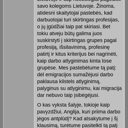
savo kolegoms Lietuvoje. Žinoma,
atidesni skaitytojai pastebės, kad
darbuotojai turi skirtingas profesijas,
o jų įgūdžiai taip pat skiriasi. Bet
tokiu atveju būtų galima juos
suskirstyti į skirtingas grupes pagal
profesiją, išsilavinimą, profesinę
patirtį ir kitus kriterijus bei nagrinėti,
kaip darbo atlyginimas kinta tose
grupėse. Mes pastebėtume tą patį:
dėl emigracijos sumažėjusi darbo
paklausa kilstels atlyginimą,
palyginus su atlyginimu, kai migracija
dar nebuvo taip įsibėgėjusi.
O kas vyksta šalyje, tokioje kaip
pavyzdžiui, Anglija, kuri priima darbo
jėgos antplūdį? Kad atsakytume į šį
klausimą, turėtume pasitelkti tą patį