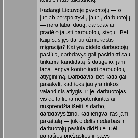
Kadangi Lietuvoje gyventojų — o
juolab perspektyvių jaunų darbuotojų
— nėra labai daug, darbdaviai
pradėjo jausti darbuotojų stygių. Bet
kaip susijęs darbo užmokestis ir
migracija? Kai yra didelė darbuotojų
pasiūla, darbdavys gali pasirinkti sau
tinkamą kandidatą iš daugelio, jam
labai lengva kontroliuoti darbuotojų
atlyginimą. Darbdaviai bet kada gali
pasakyti, kad toks jau yra rinkos
valandinis atlygis. Ir jei darbuotojas
vis dėlto lieka nepatenkintas ar
nusprendžia išeiti iš darbo,
darbdavys žino, kad lengvai ras jam
pakaitalą — juk didelis nedarbas ir
darbuotojų pasiūla didžiulė. Dėl
panašios priežasties ir patys