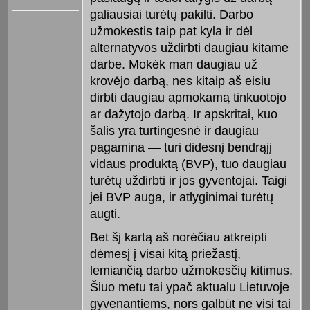
galiausiai turėtų pakilti. Darbo
užmokestis taip pat kyla ir dėl
alternatyvos uždirbti daugiau kitame
darbe. Mokėk man daugiau už
krovėjo darbą, nes kitaip aš eisiu
dirbti daugiau apmokamą tinkuotojo
ar dažytojo darbą. Ir apskritai, kuo
šalis yra turtingesnė ir daugiau
pagamina — turi didesnį bendrąjį
vidaus produktą (BVP), tuo daugiau
turėtų uždirbti ir jos gyventojai. Taigi
jei BVP auga, ir atlyginimai turėtų
augti.
Bet šį kartą aš norėčiau atkreipti
dėmesį į visai kitą priežastį,
lemiančią darbo užmokesčių kitimus.
Šiuo metu tai ypač aktualu Lietuvoje
gyvenantiems, nors galbūt ne visi tai