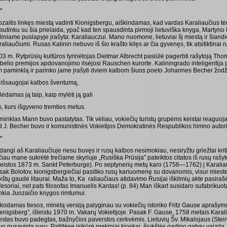
 *
ozaitis linkęs miestą vadinti Kionigsbergu, aiškindamas, kad vardas Karaliaučius tėr
sutinku su šia prielaida, ypač kad ten spausdinta pirmoji lietuviška knyga, Martyn
uliniame puslapyje įrašyta: Karaliauczui. Mano nuomone, lietuviai šį miestą ir šiandi
aliaučiumi. Rusas Kalinin nebuvo iš šio krašto kilęs ar čia gyvenęs, tik atsitiktinai 
03 m. Rytprūsių kultūros tyrinėtojas Dietmar Albrecht pasiūlė pagerbti rašytoją Th
belio premijos apdovanojimo ilsėjosi Rauschen kurorte. Kaliningrado inteligentija
m paminklą ir parinko jame įrašyti dviem kalbom šiuos poeto Johannes Becher žodž
 išsaugojai kalbos šventumą,
ėdamas ją taip, kaip mylėti ją gali
s, kurs išgyveno tremties metus.
minklas Mann buvo pastatytas. Tik vėliau, vokiečių turistų grupėms keistai reaguojan
d J. Becher buvo ir komunistinės Vokietijos Demokratinės Respublikos himno autor
 *
angi aš Karaliaučiuje nesu buvęs ir rusų kalbos nesimokiau, nesiryžtu griežtai kriti
čiau mane sukrėtė trečiame skyriuje „Rusiška Prūsija” pateiktos citatos iš rusų rašy
šleistos 1873 m. Sankt Peterburge). Po septynerių metų karo (1756—1762) į Karaliau
sak Bolotov, kionigsbergiečiai pasitiko rusų kariuomenę su dovanomis, visur miest
kštų gaudė litaurai. Maža to, Ka raliaučiaus atidavimo Rusijai iškilmių akte pasiraš
esoriai, net pats filosofas Imanuelis Kantas! (p. 84) Man iškart susidaro sufabrikuota
nkia Juozaičio knygos rimtumui.
škodamas tiesos, minėtą versiją palyginau su vokiečių istoriko Fritz Gause aprašym
enigsberg”, išleistu 1970 m. Vakarų Vokietijoje. Pasak F. Gause, 1758 metais Karal
estas buvo padegtas, bažnyčios paverstos cerkvėmis. Lietuvių Šv. Mikalojaus (Ste
vo nusavinta rusų. Patiltėse įsikūrė prekiniai kioskai, šiukšlės gadino gatvių vaizd