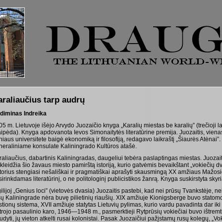
araliaučius tarp audrų
diminas Indreika
5 m. Lietuvoje išėjo Arvydo Juozaičio knyga „Karalių miestas be karalių” (trečioji la
aipėda). Knyga apdovanota Ievos Simonaitytės literatūrine premija. Juozaitis, vien
niaus universitete baigė ekonomiką ir filosofiją, redagavo laikraštį „Šiaurės Atėnai
neraliniame konsulate Kaliningrado Kultūros atašė.
raliaučius, dabartinis Kaliningradas, daugeliui tebėra paslaptingas miestas. Juoza
kleidžia šio žavaus miesto pamirštą istoriją, kurio gatvėmis bevaikštant „vokiečių dv
torius stengiasi nešališkai ir pragmatiškai aprašyti skausmingą XX amžiaus Mažosio
irinkdamas literatūrinį, o ne politologinį publicistikos žanrą. Knyga suskirstyta skyri
ilijoj „Genius loci” (vietovės dvasia) Juozaitis pastebi, kad nei prūsų Tvankstėje, n
sų Kaliningrade nėra buvę pilietinių riaušių. XIX amžiuje Kionigsberge buvo statom
tionų sistema, XVII amžiuje statytas Lietuvių pylimas, kurio vardu pavadinta dar iki
rojo pasaulinio karo, 1946—1948 m., pasmerktieji Rytprūsių vokiečiai buvo ištremti į
udyti, jų vieton atkelti rusai kolonistai. Pasak Juozaičiui pažįstamų rusų kolegų, „Vok