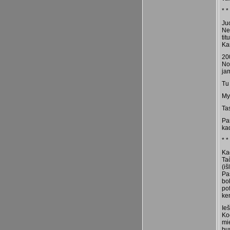
* *
Ju
Ne
tit
Kar
20
No
ja
Tu
Myl
Ta
Pa
ka
* *
Kad
Ta
(i
Pa
bo
pof
ke
Ie
Ko
mi
bu