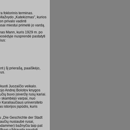
a foklorinis terminas.
o Mažvydo „Katekizmas”, kurios
en privalo vadinti
rusai miestui primetė jo vardą.
omas Mann, kuris 1929 m. po
 posėdyje nusprendė pastatyti
ius:
t į šį prierašą, paaiškėjo,
ius.
kuoti Juozaičio veikalo.
tojo Andrej Bolotov knygos
čių buvo įsiveržę rusų kariai.
e skambėjo varpai, nuo
ė Karaliaučiaus universiteto
s istorijos įspūdis, kuris
u „Die Geschichte der Stadt
iaučių nusiaubė rusai,
indammer) bažnyčia taip pat
ą. Buvo uždrausta naudoti