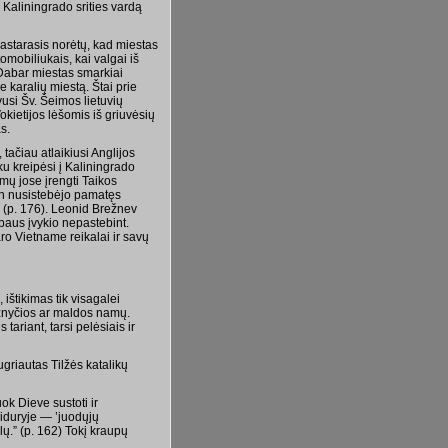
 Kaliningrado srities vardą
 Pastarasis norėtų, kad miestas
omobiliukais, kai valgai iš
 Dabar miestas smarkiai
e karalių miestą. Štai prie
vusi Šv. Šeimos lietuvių
kietijos lėšomis iš griuvėsių
s.
tačiau atlaikiusi Anglijos
u kreipėsi į Kaliningrado
mų jose įrengti Taikos
in nusistebėjo pamatęs
i” (p. 176). Leonid Brežnev
paus įvykio nepastebint.
ro Vietname reikalai ir savų
ištikimas tik visagalei
bažnyčios ar maldos namų.
tariant, tarsi pelėsiais ir
riautas Tilžės katalikų
k Dieve sustoti ir
viduryje — ’juodųjų
lų.” (p. 162) Tokį kraupų