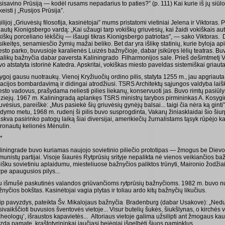
isavino Prūsiją — kodėl rusams nepadarius to paties?” (p. 111) Kai kurie iš jų siūlo
eisti į „Rusijos Prūsija”.
ilijoj „Griuvėsių filosofija, kasinėtojai” mums pristatomi vietiniai Jelena ir Viktoras.
autų Kionigsbergo vardą: „Kai užaugi tarp vokiškų griuvėsių, kai žaidi vokiškais aut
kiškų porceliano lėkščių — išaugi tikras Kionigsbergo patriotas”, — sako Viktoras.
ikeitęs, senamiesčio žymių mažai beliko. Bet dar yra išlikę statinių, kurie byloja api
esto parko, buvusioje karalienės Luizės bažnyčioje, dabar įsikūręs lėlių teatras. Bu
talikų bažnyčia dabar paversta Kaliningrado Filharmonijos sale. Prieš dešimtmetį Vo
o atstatyta istorinė Katedra. Apskritai, vokiškas miesto paveldas sistemiškai griauta
goj gausu nuotraukų. Vienoj Kryžiuočių ordino pilis, statyta 1255 m., jau apgriauta, 
iacijos bombardavimą ir didingai atrodžiusi. TSRS Architektų sąjungos valdyba laišk
esto vadovus, prašydama neliesti pilies liekanų, konservuoti jas. Buvo rimtų pasiūly
ziejų. 1967 m. Kaliningradą aplankęs TSRS ministrų tarybos pirmininkas A. Kosyg
uvėsius, pareiškė: „Mus pasiekė šių griuvėsių gynėjų balsai... taigi čia nėra ką gint
ldymo metu, 1968 m. rudenį ši pilis buvo susprogdinta, Vakarų žiniasklaidai šio šiur
kva pasirinko patogų laiką šiai diversijai, amerikiečių žurnalistams tąsyk rūpėjo ka
tronautų kelionės Mėnulin.
 *
liningrade buvo kuriamas naujojo sovietinio piliečio prototipas — žmogus be Dievo, 
munistų partijai. Visoje šiaurės Rytprūsių srityje nepalikta nė vienos veikiančios 
išku sovietiniu aplaidumu, miesteliuose bažnyčios paliktos trūnyti, Maironio žodžiais 
rpe apaugusios pilys...
u išmušė paskutinės valandos griūvančioms rytprūsių bažnyčioms. 1982 m. buvo nug
nyčios bokštas. Kasinėtojai vagia plytas ir toliau ardo kitų bažnyčių likučius.
ip pavyzdys, pateikta Šv. Mikalojaus bažnyčia Bradenburg (dabar Usakove): „Neduo
ivaikščioti buvusios šventovės vietoje... Visur butelių šukės, šiukšlynas, o kirchės 
heologų’, išraustos kapavietės... Altoriaus vietoje galima užsilipti ant žmogaus kau
zdą pamatę, kraštotyrininkai jaučiasi bejėgiai išgelbėti šiuos paminklus.