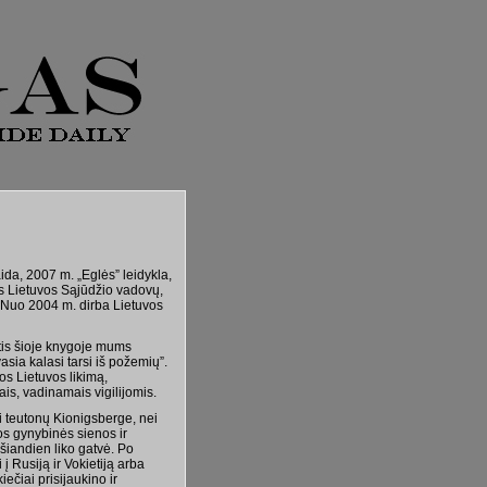
ida, 2007 m. „Eglės” leidykla,
as Lietuvos Sąjūdžio vadovų,
”. Nuo 2004 m. dirba Lietuvos
itis šioje knygoje mums
asia kalasi tarsi iš požemių”.
s Lietuvos likimą,
ais, vadinamais vigilijomis.
ei teutonų Kionigsberge, nei
os gynybinės sienos ir
 šiandien liko gatvė. Po
 Rusiją ir Vokietiją arba
iečiai prisijaukino ir