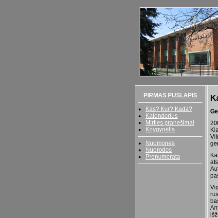
PIRMAS PUSLAPIS
K
Kas? Kur? Kada?
Ge
Kalendorius
Mirties pranešimai
200
Knygynėlis
Kl
Vil
Nuomonės
ge
Nuorodos
Ka
Prenumerata
ats
Au
pas
Vig
ru
bas
Ant
išž