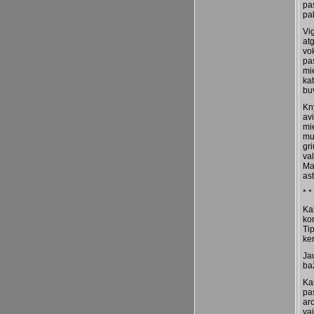
pas
pak
Vig
atg
vo
pas
mi
ka
buv
Kny
av
mi
mu
gri
va
Mas
as
* *
Ka
ko
Tip
ke
Ja
baž
Ka
pas
arc
vai