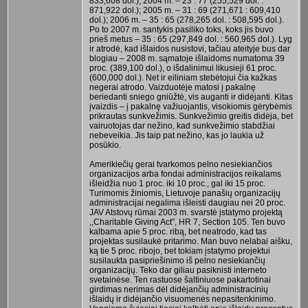
833,608 dol.); 2004 m. – 23 : 77 (255,529 dol. :
871,922 dol.); 2005 m. – 31 : 69 (271,671 : 609,410
dol.); 2006 m. – 35 : 65 (278,265 dol. : 508,595 dol.).
Po to 2007 m. santykis pasiliko toks, koks jis buvo
prieš metus – 35 : 65 (297,849 dol. : 560,965 dol.). Lyg
ir atrodė, kad išlaidos nusistovi, tačiau ateityje bus dar
blogiau – 2008 m. sąmatoje išlaidoms numatoma 39
proc. (389,100 dol.), o išdalinimui likusieji 61 proc.
(600,000 dol.). Net ir eiliniam stebėtojui čia kažkas
negerai atrodo. Vaizduotėje matosi į pakalnę
beriedanti sniego gniūžtė, vis auganti ir didėjanti. Kitas
įvaizdis – į pakalnę važiuojantis, visokiomis gėrybėmis
prikrautas sunkvežimis. Sunkvežimio greitis didėja, bet
vairuotojas dar nežino, kad sunkvežimio stabdžiai
nebeveikia. Jis taip pat nežino, kas jo laukia už
posūkio.
Amerikiečių gerai tvarkomos pelno nesiekiančios
organizacijos arba fondai administracijos reikalams
išleidžia nuo 1 proc. iki 10 proc., gal iki 15 proc.
Turimomis žiniomis, Lietuvoje panašių organizacijų
administracijai negalima išleisti daugiau nei 20 proc.
JAV Atstovų rūmai 2003 m. svarstė įstatymo projektą
,,Charitable Giving Act”, HR 7, Section 105. Ten buvo
kalbama apie 5 proc. ribą, bet neatrodo, kad tas
projektas susilaukė pritarimo. Man buvo nelabai aišku,
ką tie 5 proc. ribojo, bet tokiam įstatymo projektui
susilaukta pasipriešinimo iš pelno nesiekiančių
organizacijų. Teko dar giliau pasiknisti interneto
svetainėse. Ten rastuose šaltiniuose pakartotinai
girdimas nerimas dėl didėjančių administracinių
išlaidų ir didėjančio visuomenės nepasitenkinimo.