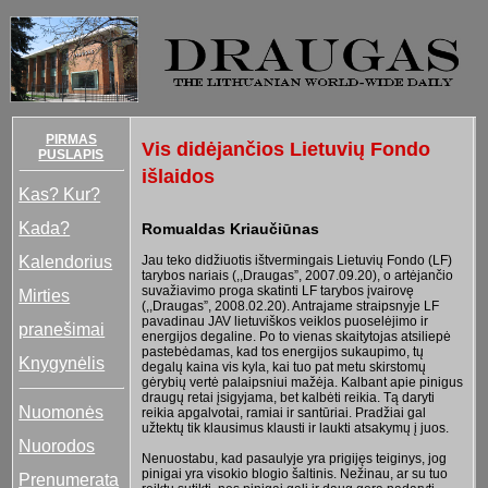
PIRMAS
Vis didėjančios Lietuvių Fondo
PUSLAPIS
išlaidos
Kas? Kur?
Kada?
Romualdas Kriaučiūnas
Kalendorius
Jau teko didžiuotis ištvermingais Lietuvių Fondo (LF)
tarybos nariais (,,Draugas”, 2007.09.20), o artėjančio
suvažiavimo proga skatinti LF tarybos įvairovę
Mirties
(,,Draugas”, 2008.02.20). Antrajame straipsnyje LF
pavadinau JAV lietuviškos veiklos puoselėjimo ir
pranešimai
energijos degaline. Po to vienas skaitytojas atsiliepė
pastebėdamas, kad tos energijos sukaupimo, tų
Knygynėlis
degalų kaina vis kyla, kai tuo pat metu skirstomų
gėrybių vertė palaipsniui mažėja. Kalbant apie pinigus
draugų retai įsigyjama, bet kalbėti reikia. Tą daryti
Nuomonės
reikia apgalvotai, ramiai ir santūriai. Pradžiai gal
užtektų tik klausimus klausti ir laukti atsakymų į juos.
Nuorodos
Nenuostabu, kad pasaulyje yra prigijęs teiginys, jog
pinigai yra visokio blogio šaltinis. Nežinau, ar su tuo
Prenumerata