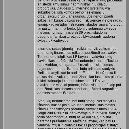
Vengiama šviesiai tiesiai kalbėti apie išlaidų procentus
ar išleidžiamų sumų ir administracinių išlaidų
proporcijas. Daugelis tų interneto svetainių yra
sukurtos bei išlaikomos pelno nesiekiančių
organizacijų grupių ar sąjungų. Jos nenori pjauti
šakos, ant kurios pačios sėdi. Tik vienoje vietoje radau
teiginį, kad jei administracinės išlaidos viršija 40 proc.,
tai jau turima rimta bėda. Įdomiu sutapimu LF 2008
metams numatoma išleisti 39 proc. išlaidoms
padengti. Tai tikrai turėtų būti blykčiojanti raudona
šviesa LF vadovybei.
Internete radau įdomių ir, reikia manyti, veiksmingų
priemonių finansinius reikalus peržiūrėti bei tvarkyti.
Tuo nenoriu teigti, kad LF taryba ir valdyba tokių
savikritikos peržiūrų iki šiol neturėjo ir neturi. Tačiau
dar svarbiau, kad gaunami rezultatai, skirstomos
pajamos ir turimos išlaidos būtų priimtino santykio.
Reikia manyti, kad to nori ir LF nariai. Neužtenka tik
aukas rinkti. Aukotojai nori žinoti, kur tos aukos plaukia
ir kiek kainuoja jų administravimas. LF savo
ataskaitose visa tai parodo, tačiau visuomenė taip pat
nori žinoti, kas daroma bandant pažaboti augančias
administracines išlaidas.
Stebuklų nelaukiama, bet būtų smagu vėl matyti LF
išlaidas, kokios jos buvo 1999 metais. Tais metais
išlaidų ir paskirstytos paramos santykis buvo 16:84!
Jeigu 2003-2007 m. penkmetyje būtų buvusi išlaikyta
tokia pat proporcija, būtų atlikę dar 567,715 dol. LF
paramos prašantiems. Maža galimybė, kad pati LF
valdyba imtųsi iniciatyvos tokias proporcijas atstatyti.