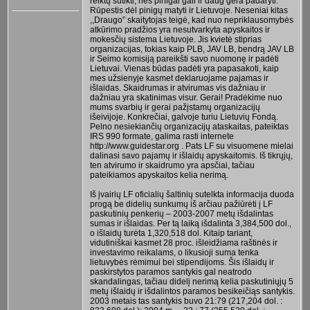
reiktų sutikti, nes pinigai gali ir daug gera padaryti.
Rūpestis dėl pinigų matyti ir Lietuvoje. Neseniai kitas
,,Draugo” skaitytojas teigė, kad nuo nepriklausomybės
atkūrimo pradžios yra nesutvarkyta apyskaitos ir
mokesčių sistema Lietuvoje. Jis kvietė stiprias
organizacijas, tokias kaip PLB, JAV LB, bendrą JAV LB
ir Seimo komisiją pareikšti savo nuomonę ir padėti
Lietuvai. Vienas būdas padėti yra papasakoti, kaip
mes užsienyje kasmet deklaruojame pajamas ir
išlaidas. Skaidrumas ir atvirumas vis dažniau ir
dažniau yra skatinimas visur. Gerai! Pradėkime nuo
mums svarbių ir gerai pažįstamų organizacijų
išeivijoje. Konkrečiai, galvoje turiu Lietuvių Fondą.
Pelno nesiekiančių organizacijų ataskaitas, pateiktas
IRS 990 formate, galima rasti internete
http://www.guidestar.org . Pats LF su visuomene mielai
dalinasi savo pajamų ir išlaidų apyskaitomis. Iš tikrųjų,
ten atvirumo ir skaidrumo yra apsčiai, tačiau
pateikiamos apyskaitos kelia nerimą.
Iš įvairių LF oficialių šaltinių sutelkta informacija duoda
progą be didelių sunkumų iš arčiau pažiūrėti į LF
paskutinių penkerių – 2003-2007 metų išdalintas
sumas ir išlaidas. Per tą laiką išdalinta 3,384,500 dol.,
o išlaidų turėta 1,320,518 dol. Kitaip tariant,
vidutiniškai kasmet 28 proc. išleidžiama raštinės ir
investavimo reikalams, o likusioji suma tenka
lietuvybės rėmimui bei stipendijoms. Šis išlaidų ir
paskirstytos paramos santykis gal neatrodo
skandalingas, tačiau didelį nerimą kelia paskutiniųjų 5
metų išlaidų ir išdalintos paramos besikeičiąs santykis.
2003 metais tas santykis buvo 21:79 (217,204 dol. :