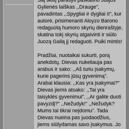
Gylienės laiškas ,,Drauge”,
pavadintas ,,Spygliai ir dygliai II”, kur
autorė, prisimenanti Aloyzo Barono
redaguotą humoro skyrių dienraštyje,
skatina tokį skyrių atgaivinti ir siūlo
Juozą Gailą jį redaguoti. Puiki mintis!
Pradžiai, nuotaikai sukurti, porą
anekdotų. Dievas nukeliauja pas
arabus ir sako: ,,Aš turiu įsakymų,
kurie pagerins jūsų gyvenimą”.
Arabai klausia: ,,Kas yra įsakymai?”
Dievas jiems atsako: ,,Tai yra
taisyklės gyvenimui”. ,,Ar galite duoti
pavyzdį?” ,,Nežudyk!” ,,Nežudyk?
Mums tai tikrai neįdomu”. Tada
Dievas nueina pas juodaodžius,
jiems siūlydamas savo įsakymus. Jo