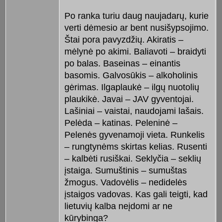
Po ranka turiu daug naujadarų, kurie
verti dėmesio ar bent nusišypsojimo.
Štai pora pavyzdžių. Akiratis –
mėlynė po akimi. Baliavoti – braidyti
po balas. Baseinas – einantis
basomis. Galvosūkis – alkoholinis
gėrimas. Ilgaplaukė – ilgų nuotolių
plaukikė. Javai – JAV gyventojai.
Lašiniai – vaistai, naudojami lašais.
Pelėda – katinas. Peleninė –
Pelenės gyvenamoji vieta. Runkelis
– rungtynėms skirtas kelias. Rusenti
– kalbėti rusiškai. Seklyčia – seklių
įstaiga. Sumuštinis – sumuštas
žmogus. Vadovėlis – nedidelės
įstaigos vadovas. Kas gali teigti, kad
lietuvių kalba neįdomi ar ne
kūrybinga?