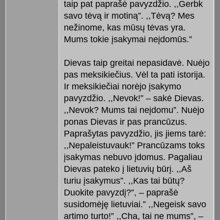
taip pat paprašė pavyzdžio. ,,Gerbk
savo tėvą ir motiną”. ,,Tėvą? Mes
nežinome, kas mūsų tėvas yra.
Mums tokie įsakymai neįdomūs.”
Dievas taip greitai nepasidavė. Nuėjo
pas meksikiečius. Vėl ta pati istorija.
Ir meksikiečiai norėjo įsakymo
pavyzdžio. ,,Nevok!” – sakė Dievas.
,,Nevok? Mums tai neįdomu”. Nuėjo
ponas Dievas ir pas prancūzus.
Paprašytas pavyzdžio, jis jiems tarė:
,,Nepaleistuvauk!” Prancūzams toks
įsakymas nebuvo įdomus. Pagaliau
Dievas pateko į lietuvių būrį. ,,Aš
turiu įsakymus”. ,,Kas tai būtų?
Duokite pavyzdį?”, – paprašė
susidomėję lietuviai.” ,,Negeisk savo
artimo turto!” ,,Cha, tai ne mums”, –