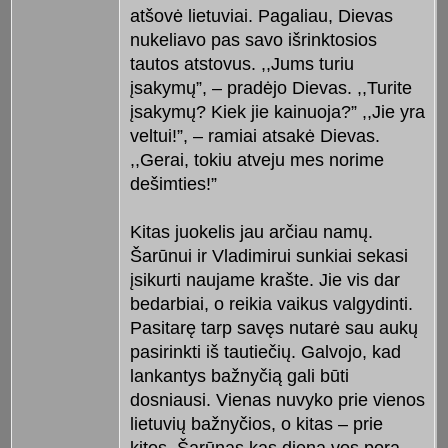
atšovė lietuviai. Pagaliau, Dievas
nukeliavo pas savo išrinktosios
tautos atstovus. ,,Jums turiu
įsakymų”, – pradėjo Dievas. ,,Turite
įsakymų? Kiek jie kainuoja?” ,,Jie yra
veltui!”, – ramiai atsakė Dievas.
,,Gerai, tokiu atveju mes norime
dešimties!”
Kitas juokelis jau arčiau namų.
Šarūnui ir Vladimirui sunkiai sekasi
įsikurti naujame krašte. Jie vis dar
bedarbiai, o reikia vaikus valgydinti.
Pasitarę tarp savęs nutarė sau aukų
pasirinkti iš tautiečių. Galvojo, kad
lankantys bažnyčią gali būti
dosniausi. Vienas nuvyko prie vienos
lietuvių bažnyčios, o kitas – prie
kitos. Šarūnas kas dieną vos porą