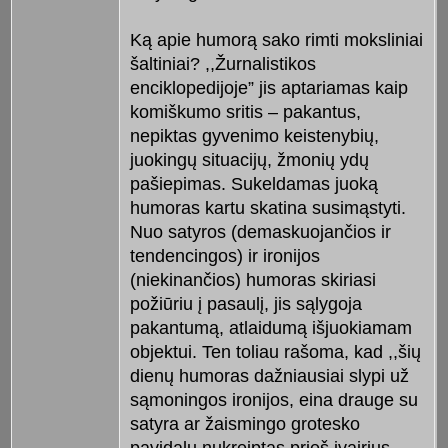
Ką apie humorą sako rimti moksliniai
šaltiniai? ,,Žurnalistikos
enciklopedijoje” jis aptariamas kaip
komiškumo sritis – pakantus,
nepiktas gyvenimo keistenybių,
juokingų situacijų, žmonių ydų
pašiepimas. Sukeldamas juoką
humoras kartu skatina susimąstyti.
Nuo satyros (demaskuojančios ir
tendencingos) ir ironijos
(niekinančios) humoras skiriasi
požiūriu į pasaulį, jis sąlygoja
pakantumą, atlaidumą išjuokiamam
objektui. Ten toliau rašoma, kad ,,šių
dienų humoras dažniausiai slypi už
sąmoningos ironijos, eina drauge su
satyra ar žaismingo grotesko
pavidalu nukreiptas prieš įvairius