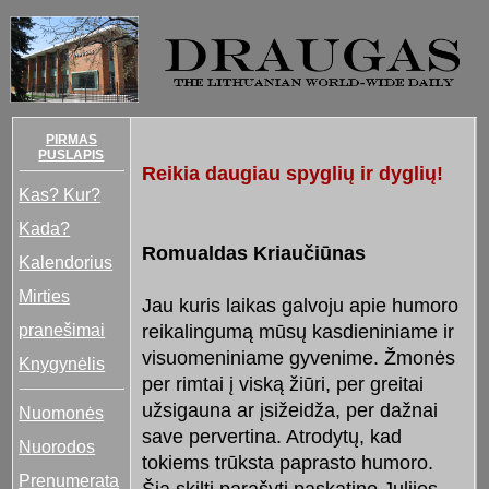
PIRMAS
PUSLAPIS
Reikia daugiau spyglių ir dyglių!
Kas? Kur?
Kada?
Romualdas Kriaučiūnas
Kalendorius
Mirties
Jau kuris laikas galvoju apie humoro
pranešimai
reikalingumą mūsų kasdieniniame ir
visuomeniniame gyvenime. Žmonės
Knygynėlis
per rimtai į viską žiūri, per greitai
užsigauna ar įsižeidža, per dažnai
Nuomonės
save pervertina. Atrodytų, kad
Nuorodos
tokiems trūksta paprasto humoro.
Prenumerata
Šią skiltį parašyti paskatino Julijos