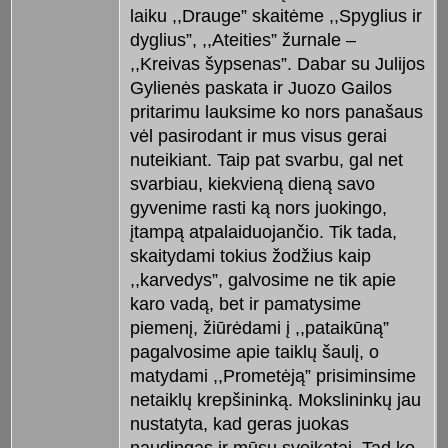
laiku ,,Drauge” skaitėme ,,Spyglius ir
dyglius”, ,,Ateities” žurnale –
,,Kreivas šypsenas”. Dabar su Julijos
Gylienės paskata ir Juozo Gailos
pritarimu lauksime ko nors panašaus
vėl pasirodant ir mus visus gerai
nuteikiant. Taip pat svarbu, gal net
svarbiau, kiekvieną dieną savo
gyvenime rasti ką nors juokingo,
įtampą atpalaiduojančio. Tik tada,
skaitydami tokius žodžius kaip
,,karvedys”, galvosime ne tik apie
karo vadą, bet ir pamatysime
piemenį, žiūrėdami į ,,pataikūną”
pagalvosime apie taiklų šaulį, o
matydami ,,Prometėją” prisiminsime
netaiklų krepšininką. Mokslininkų jau
nustatyta, kad geras juokas
naudingas ir mūsų sveikatai. Tad ko