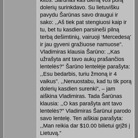
dolerių surinkdavo. Su lietuvišku
pavydu Šarūnas savo draugui ir
sako: ,,Aš tiek pat stengiuosi kaip ir
tu, bet tu kasdien parsineši pilną
terbą dešimtinių, vairuoji ‘Mercedesą’
ir jau gyveni gražiuose namuose”.
Vladimiras klausia Šarūno: ,,Kas
užrašyta ant tavo aukų prašančios
lentelės?” Šarūno lentelėje parašyta:
,,Esu bedarbis, turiu žmoną ir 4
vaikus”. ,,Nenuostabu, kad tu tik porą
dolerių kasdien surenki”, – jam
aiškina Vladimiras. Tada Šarūnas
klausia: ,,O kas parašyta ant tavo
lentelės?” Vladimiras Šarūnui parodo
savo lentelę. Ten aiškiai parašyta:
,,Man reikia dar $10.00 bilietui grįžti į
Lietuvą.”