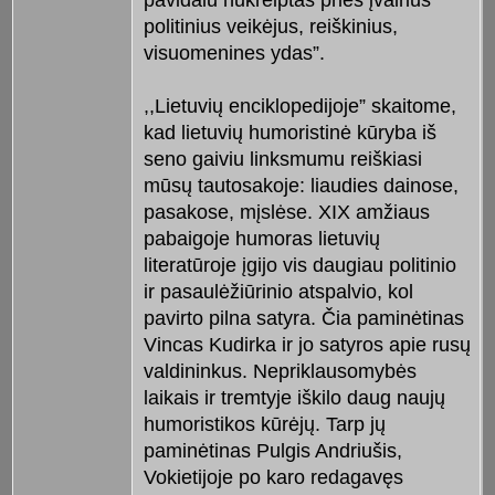
politinius veikėjus, reiškinius,
visuomenines ydas”.
,,Lietuvių enciklopedijoje” skaitome,
kad lietuvių humoristinė kūryba iš
seno gaiviu linksmumu reiškiasi
mūsų tautosakoje: liaudies dainose,
pasakose, mįslėse. XIX amžiaus
pabaigoje humoras lietuvių
literatūroje įgijo vis daugiau politinio
ir pasaulėžiūrinio atspalvio, kol
pavirto pilna satyra. Čia paminėtinas
Vincas Kudirka ir jo satyros apie rusų
valdininkus. Nepriklausomybės
laikais ir tremtyje iškilo daug naujų
humoristikos kūrėjų. Tarp jų
paminėtinas Pulgis Andriušis,
Vokietijoje po karo redagavęs