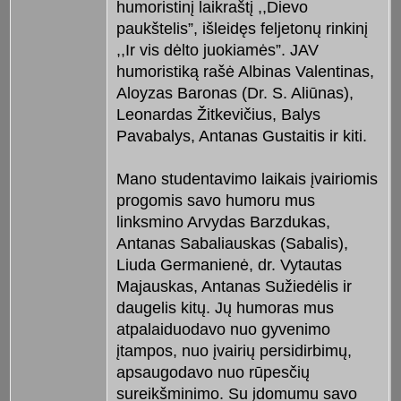
humoristinį laikraštį ,,Dievo
paukštelis”, išleidęs feljetonų rinkinį
,,Ir vis dėlto juokiamės”. JAV
humoristiką rašė Albinas Valentinas,
Aloyzas Baronas (Dr. S. Aliūnas),
Leonardas Žitkevičius, Balys
Pavabalys, Antanas Gustaitis ir kiti.
Mano studentavimo laikais įvairiomis
progomis savo humoru mus
linksmino Arvydas Barzdukas,
Antanas Sabaliauskas (Sabalis),
Liuda Germanienė, dr. Vytautas
Majauskas, Antanas Sužiedėlis ir
daugelis kitų. Jų humoras mus
atpalaiduodavo nuo gyvenimo
įtampos, nuo įvairių persidirbimų,
apsaugodavo nuo rūpesčių
sureikšminimo. Su įdomumu savo