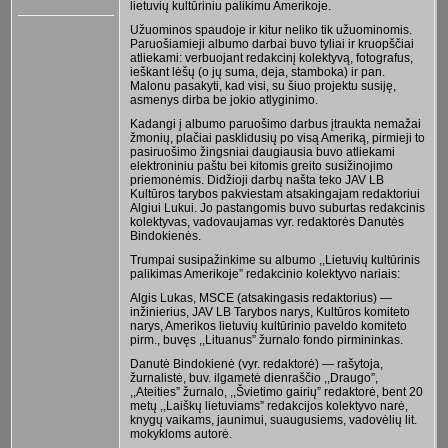
lietuvių kultūriniu palikimu Amerikoje.
Užuominos spaudoje ir kitur neliko tik užuominomis.
Paruošiamieji albumo darbai buvo tyliai ir kruopščiai
atliekami: verbuojant redakcinį kolektyvą, fotografus,
ieškant lėšų (o jų suma, deja, stamboka) ir pan.
Malonu pasakyti, kad visi, su šiuo projektu susiję,
asmenys dirba be jokio atlyginimo.
Kadangi į albumo paruošimo darbus įtraukta nemažai
žmonių, plačiai pasklidusių po visą Ameriką, pirmieji to
pasiruošimo žingsniai daugiausia buvo atliekami
elektroniniu paštu bei kitomis greito susižinojimo
priemonėmis. Didžioji darbų našta teko JAV LB
Kultūros tarybos pakviestam atsakingajam redaktoriui
Algiui Lukui. Jo pastangomis buvo suburtas redakcinis
kolektyvas, vadovaujamas vyr. redaktorės Danutės
Bindokienės.
Trumpai susipažinkime su albumo ,,Lietuvių kultūrinis
palikimas Amerikoje” redakcinio kolektyvo nariais:
Algis Lukas, MSCE (atsakingasis redaktorius) —
inžinierius, JAV LB Tarybos narys, Kultūros komiteto
narys, Amerikos lietuvių kultūrinio paveldo komiteto
pirm., buvęs ,,Lituanus” žurnalo fondo pirmininkas.
Danutė Bindokienė (vyr. redaktorė) — rašytoja,
žurnalistė, buv. ilgametė dienraščio ,,Draugo”,
,,Ateities” žurnalo, ,,Švietimo gairių” redaktorė, bent 20
metų ,,Laiškų lietuviams” redakcijos kolektyvo narė,
knygų vaikams, jaunimui, suaugusiems, vadovėlių lit.
mokykloms autorė.