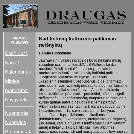
Kad lietuvių kultūrinis palikimas
PIRMAS
PUSLAPIS
neišnyktų
Kas? Kur?
Danutė Bindokienė
Jau nuo š.m. vasaros pradžios buvo ne kartą mūsų
Kada?
spaudoje užsiminta, kad JAV LB Kultūros taryba
ruošiasi išleisti meninį fotoalbumą, tekstais ir
Kalendorius
nuotraukomis įamžinantį lietuvių kultūrinį palikimą
Jungtinėse Amerikos Valstijose. Tai nebus
Mirties
,,kasdieninis leidinys”, bet puošnus, didelio formato,
gero popieriaus, spalvotų nuotraukų albumas, kuriame
pranešimai
atsispindės giliai šiame žemyne Amerikos lietuvių
įminti kultūriniai pėdsakai – paminklai, mūsų daugelį
dešimtmečių (ir net šimtmečių) kauptas kultūrinis lobis,
Knygynėlis
kuriuo galime patys didžiuotis ir kitiems parodyti.
Albumas bus reprezentacinis, tinkantis padovanoti ne
tik saviesiems — t.y. savo tautiečiams, bet ypač
Nuomonės
kitataučiams ir prestižinėms institucijoms
(bibliotekoms, universitetams, archyvams, muziejams),
Nuorodos
juo labiau, kad leidinys bus leidžiamas dviem kalbom:
anglų ir lietuvių. Taip pat tikimasi, kad albumas
Prenumerata
pasitarnaus supažindinant mūsų tautiečius tėvynėje su