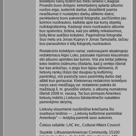
kolektyvo narių būtent tuo metu lankėsi Čikagoje.
Posėdis buvo dvilypis: ketvirtadienį aptarta albumo
ruošos eiga, suderinti darbai, išsiaiškinti įvairūs
neaiškumai ir nustatytos darbų atlikimo datos;
penktadienį buvo pakviesti fotografai, peržiūrėtos jau
turimos nuotraukos, kalbėta apie kai kurių objektų
nufotografavimą. Kadangi visos nuotraukos albume
bus spalvotos, būtina, kad jos atitiktų reikalavimus,
būtų tikrai aukštos kokybės. Pagrindiniai fotografai
šiuo metu yra Jonas Kuprys ir Jonas Tamulaitis, tačiau
bus panaudotos ir kitų fotografų nuotraukos.
Redakcinio kolektyvo nariai, vadovaujami atsakingojo
redaktoriaus Algio Luko, pasisakė rūpimais klausimais
dėl albumo apimties bei turinio. Visi yra tvirtai įsitikinę
tokio leidinio būtinumu (išsitarta, kad jį vertėjo išleisti
kur kas anksčiau, o jeigu bus ilgiau delsiama, iš
lietuvių rankų išslys dar daugiau tų kultūrinių
paminklų), visi pasiryžę savo pasirinktą darbo dalį
atlikti kuo geriausiai. Kiekvienas redakcinio kolektyvo
narys savo medžiagą vyr. redaktorei pateiks iki
maždaug š. m. gruodžio vidurio, o albumą numatoma
išleisti 2008 m. vasarą. Tai bus pirmasis Amerikos
lietuvių indėlis į Lietuvos tūkstantmečio sukakties
paminėjimo skrynią.
Lietuvių visuomenė nuoširdžiai kviečiama šio
svarbaus leidinio — ,,Lietuvių kultūriniai paminklai
Amerikoje” — leidybą paremti savo aukomis.
Čekius rašykite: LAC Inc., Cultural Affairs Council.
Siųskite: LithuanianAmerican Community, 15100