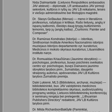
Nida Dalmantaitė (Lietuvos Respublikos ambasados
JAV atstovė) – diplomatė, LR ambasados JAV pirmoji
sekretorė, kultūros ir ryšių su JAV LB reikalams, teisės
ir viešojo administravimo bei filologijos magistrė.
Dr. Stasys Goštautas (Menas) — meno ir literatūros
profesorius, rašytojas ir kritikas. Rašo lietuvių, anglų ir
ispanų kalbomis, išleidęs daug knygų kultūrinėmis
temomis, tarp jų (anglų kalba) ,,Čiurlionis: Painter and
Composer”.
Dr. Ramūnas Kondratas (Istorija) — istorikas,
Smithsonian Institute Amerikos Nacionalinio istorijos
muziejaus Istorijos departamento vyr. kuratorius;
Medicinos ir mokslo skyriaus kuratorius; Lituanistikos
instituto narys.
Dr. Romualdas Kriaučiūnas (Jaunimo stovyklos) —
psichologas, profesorius, buvęs psichinės sveikatos
centro vyr. psichologas, buvęs Dainavos jaunimo
stovyklos tarybos pirm., žurnalistas, daugelio
straipsnių autorius, apdovanotas JAV LB Kultūros
tarybos Žurnalisto premija.
Dalė Lukienė, MLS (Bibliotekos, archyvai, muziejai) —
bibliotekininkė, buv. JAV valstybinės medicinos
bibliotekos komplektavimo skyriaus, audiovizualinių
programų vedėja; Lietuvos bibliotekininkų konferencijų
ir seminarų rengėja bei prelegentė; ,,Lithuanian
Publishers Directory” redaktorė, JAV LB Kultūros
tarybos pirm.
Dr. Milda RichardsonBakšytė (Paminklai,