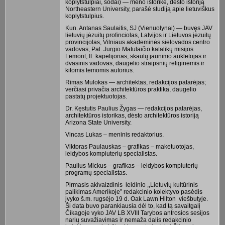
koplytstulpiai, sodai) — meno istorikė, dėsto istoriją
Northeastern University, parašė studiją apie lietuviškus
koplytstulpius.
Kun. Antanas Saulaitis, SJ (Vienuolynai) — buvęs JAV
lietuvių jėzuitų profinciolas, Latvijos ir Lietuvos jėzuitų
provincijolas, Vilniaus akademinės sielovados centro
vadovas, Pal. Jurgio Matulaičio katalikų misijos
Lemont, IL kapelijonas, skautų jaunimo auklėtojas ir
dvasinis vadovas, daugelio straipsnių religinėmis ir
kitomis temomis autorius.
Rimas Mulokas — architektas, redakcijos patarėjas;
verčiasi privačia architektūros praktika, daugelio
pastatų projektuotojas.
Dr. Kęstutis Paulius Žygas — redakcijos patarėjas,
architektūros istorikas, dėsto architektūros istoriją
Arizona State University.
Vincas Lukas – meninis redaktorius.
Viktoras Paulauskas – grafikas – maketuotojas,
leidybos kompiuterių specialistas.
Paulius Mickus – grafikas – leidybos kompiuterių
programų specialistas.
Pirmasis akivaizdinis leidinio ,,Lietuvių kultūrinis
palikimas Amerikoje” redakcinio kolektyvo pasėdis
įvyko š.m. rugsėjo 19 d. Oak Lawn Hilton viešbutyje.
Ši data buvo parankiausia dėl to, kad tą savaitgalį
Čikagoje vyko JAV LB XVIII Tarybos antrosios sesijos
narių suvažiavimas ir nemaža dalis redakcinio