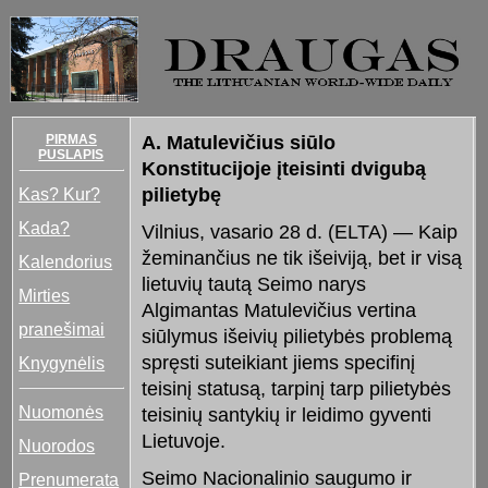
PIRMAS
A. Matulevičius siūlo
PUSLAPIS
Konstitucijoje įteisinti dvigubą
Kas? Kur?
pilietybę
Kada?
Vilnius, vasario 28 d. (ELTA) — Kaip
žeminančius ne tik išeiviją, bet ir visą
Kalendorius
lietuvių tautą Seimo narys
Mirties
Algimantas Matulevičius vertina
pranešimai
siūlymus išeivių pilietybės problemą
spręsti suteikiant jiems specifinį
Knygynėlis
teisinį statusą, tarpinį tarp pilietybės
Nuomonės
teisinių santykių ir leidimo gyventi
Lietuvoje.
Nuorodos
Seimo Nacionalinio saugumo ir
Prenumerata