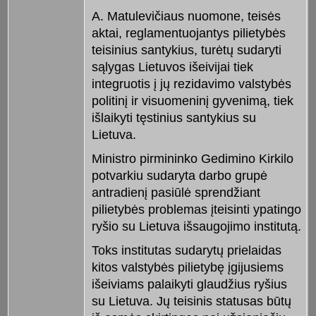
A. Matulevičiaus nuomone, teisės
aktai, reglamentuojantys pilietybės
teisinius santykius, turėtų sudaryti
sąlygas Lietuvos išeivijai tiek
integruotis į jų rezidavimo valstybės
politinį ir visuomeninį gyvenimą, tiek
išlaikyti tęstinius santykius su
Lietuva.
Ministro pirmininko Gedimino Kirkilo
potvarkiu sudaryta darbo grupė
antradienį pasiūlė sprendžiant
pilietybės problemas įteisinti ypatingo
ryšio su Lietuva išsaugojimo institutą.
Toks institutas sudarytų prielaidas
kitos valstybės pilietybę įgijusiems
išeiviams palaikyti glaudžius ryšius
su Lietuva. Jų teisinis statusas būtų