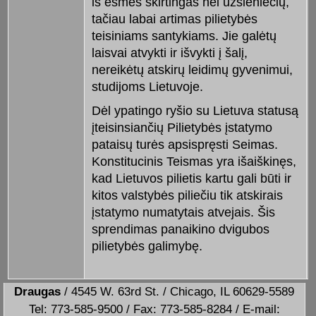
iš esmės skirtingas nei užsieniečių,
tačiau labai artimas pilietybės
teisiniams santykiams. Jie galėtų
laisvai atvykti ir išvykti į šalį,
nereikėtų atskirų leidimų gyvenimui,
studijoms Lietuvoje.
Dėl ypatingo ryšio su Lietuva statusą
įteisinsiančių Pilietybės įstatymo
pataisų turės apsispręsti Seimas.
Konstitucinis Teismas yra išaiškinęs,
kad Lietuvos pilietis kartu gali būti ir
kitos valstybės piliečiu tik atskirais
įstatymo numatytais atvejais. Šis
sprendimas panaikino dvigubos
pilietybės galimybę.
Draugas
/ 4545 W. 63rd St. / Chicago, IL 60629-5589
Tel: 773-585-9500 / Fax: 773-585-8284 / E-mail: