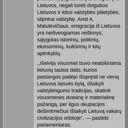
Lietuvos, negali turėti dvigubos
Lietuvos ir kitos valstybės pilietybės,
silpnina valstybę. Anot A.
Matulevičiaus, emigracija iš Lietuvos
yra neišvengiamas reiškinys,
sąlygotas istorinių, politinių,
ekonominių, kultūrinių ir kitų
aplinkybių.
,,Išeivija visuomet buvo neatskiriama
lietuvių tautos dalis, kurios
pastangos padėjo išspręsti ne vieną
Lietuvos laisvės bylą, išlaikyti
valstybingumo tradicijas, skatinti
visuomenės dvasinę ir materialinę
pažangą, per ilgus okupacijos
dešimtmečius išlaikyti Lietuvą vakarų
civilizacijos orbitoje”, — pastebi
parlamentaras.