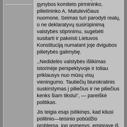
gynybos komiteto pirmininko,
pilietininko A. Matulevičiaus
nuomone, Seimas turi parodyti realų,
o ne deklaratyvų susirūpinimą
valstybės stiprinimu, sugebėti
susitarti ir pakeisti Lietuvos
Konstituciją numatant joje dvigubos
pilietybės galimybę.
,,Nedidelės valstybės išlikimas
istorinėje perspektyvoje ir toliau
priklausys nuo mūsų visų
vieningumo. Tautiečių biurokratinis
suskirstymas į piliečius ir ne piliečius
kenks šiam tikslui”, — pareiškė
politikas.
Jis teigia esąs įsitikinęs, kad kilusi
politinio—teisinio pobūdžio
problema, jog asmenys, emigravę iš