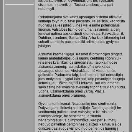
išsibarsto sveikieji gyventojai, o iš jos sveikatos
sistemos - nesveikieji. Tačiau tendencija ta pati -
nubarstyti.
Reformuojama sveikatos apsaugos sistema atkakliai
keliauja tolyn nuo savo paciento. Tai reiškia, kad tolsta
nuo visų šalies piliečių, nes visi esame potencialūs
ligoniai. Valstybės fizinio dehumanizavimosi laipsnį
lengvai galima apskaičiuoti kilometrais. Pavyzdžiui, iki
Dublino, Londono, Santariškių. Arba kiek kilometrų turi
sukarti kaimietis pacientas iki artimiausios gydymo
įstaigos.
Atstumai kasmet ilgėja. Kasmet iš provincijos dingsta
kaimo ambulatorijos, o iš rajonų centrinių ligoninių -
retesnės kvalifikacijos specialistai. Taip kaimuose
atsiranda žmonių, jau ,,iškritusių" iš sveikatos
apsaugos sistemos. Abstrakčiau - iš visuomenės
gailesčio. Padaroma taip, kad net medikai nenusilptų
juos matydami. Lygiai taip pat, kaip pasaulyje daugėja
lietuvių, jau ,,iškritusių" iš Lietuvos. Tad visuomenė
savo fizinę bei dvasinę sveikatą stiprina tik vienu būdu.
Stipriai užsimerkdama prieš vargą. Plačiai
atsimerkdama prieš pramogą.
Gyvename linksmai. Neapsunkę nuo sentimentų.
Dalyvaujame lietuvių selekcijoje. Darbingiausieji be
sentimentų palieka savo valstybę, o kiti, vis dar
esantys vietoje, be sentimentų atstumia
nedarbingiausius. Simptomiška, kad per 10 metų
nebuvo patvirtinti peritoninės dializės įkainiai, o šios
dializės paslaugos vis tolo nuo periferijos ligonių į