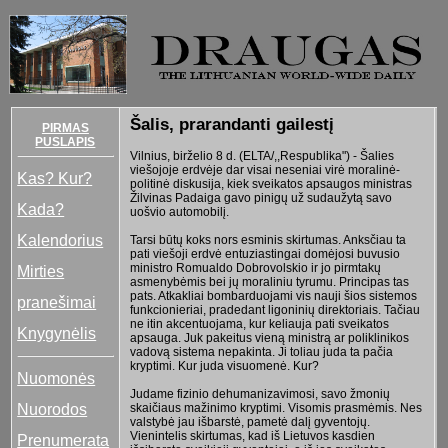
Šalis, prarandanti gailestį
PIRMAS
PUSLAPIS
Vilnius, birželio 8 d. (ELTA/,,Respublika") - Šalies
viešojoje erdvėje dar visai neseniai virė moralinė-
Kas? Kur?
politinė diskusija, kiek sveikatos apsaugos ministras
Žilvinas Padaiga gavo pinigų už sudaužytą savo
Kada?
uošvio automobilį.
Kalendorius
Tarsi būtų koks nors esminis skirtumas. Anksčiau ta
pati viešoji erdvė entuziastingai domėjosi buvusio
ministro Romualdo Dobrovolskio ir jo pirmtakų
Mirties
asmenybėmis bei jų moraliniu tyrumu. Principas tas
pats. Atkakliai bombarduojami vis nauji šios sistemos
pranešimai
funkcionieriai, pradedant ligoninių direktoriais. Tačiau
ne itin akcentuojama, kur keliauja pati sveikatos
Knygynėlis
apsauga. Juk pakeitus vieną ministrą ar poliklinikos
vadovą sistema nepakinta. Ji toliau juda ta pačia
kryptimi. Kur juda visuomenė. Kur?
Nuomonės
Judame fizinio dehumanizavimosi, savo žmonių
Nuorodos
skaičiaus mažinimo kryptimi. Visomis prasmėmis. Nes
valstybė jau išbarstė, pametė dalį gyventojų.
Vienintelis skirtumas, kad iš Lietuvos kasdien
Prenumerata