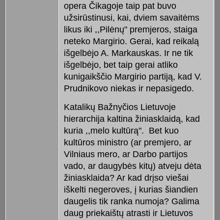
opera Čikagoje taip pat buvo
užsirūstinusi, kai, dviem savaitėms
likus iki ,,Pilėnų" premjeros, staiga
neteko Margirio. Gerai, kad reikalą
išgelbėjo A. Markauskas. Ir ne tik
išgelbėjo, bet taip gerai atliko
kunigaikščio Margirio partiją, kad V.
Prudnikovo niekas ir nepasigedo.
Katalikų Bažnyčios Lietuvoje
hierarchija kaltina žiniasklaidą, kad
kuria ,,melo kultūrą". Bet kuo
kultūros ministro (ar premjero, ar
Vilniaus mero, ar Darbo partijos
vado, ar daugybės kitų) atveju dėta
žiniasklaida? Ar kad drįso viešai
iškelti negeroves, į kurias šiandien
daugelis tik ranka numoja? Galima
daug priekaištų atrasti ir Lietuvos