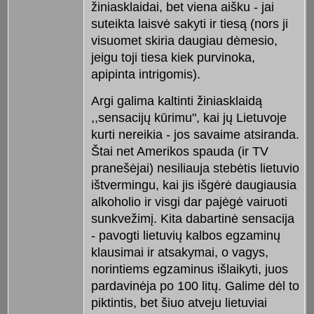
žiniasklaidai, bet viena aišku - jai
suteikta laisvė sakyti ir tiesą (nors ji
visuomet skiria daugiau dėmesio,
jeigu toji tiesa kiek purvinoka,
apipinta intrigomis).
Argi galima kaltinti žiniasklaidą
,,sensacijų kūrimu", kai jų Lietuvoje
kurti nereikia - jos savaime atsiranda.
Štai net Amerikos spauda (ir TV
pranešėjai) nesiliauja stebėtis lietuvio
ištvermingu, kai jis išgėrė daugiausia
alkoholio ir visgi dar pajėgė vairuoti
sunkvežimį. Kita dabartinė sensacija
- pavogti lietuvių kalbos egzaminų
klausimai ir atsakymai, o vagys,
norintiems egzaminus išlaikyti, juos
pardavinėja po 100 litų. Galime dėl to
piktintis, bet šiuo atveju lietuviai