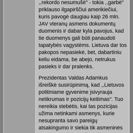
,,rekordo nesumušė" - tokia ,,garbė"
priklauso ilgapirščiui amerikiečiui,
kuris pavogė daugiau kaip 26 mln.
JAV vteranų asmens dokumentų
duomenis ir dabar kyla pavojus, kad
tie duomenys gali būti panaudoti
tapatybės vagystėms. Lietuva dar tos
pakopos nepasiekė, bet, dabartiniu
keliu eidama, be abejo, netrukus
pasieks ir dar pralenks.
Prezidentas Valdas Adamkus
išreiškė susirūpinimą, kad ,,Lietuvos
politiniame gyvenime įsivyrauja
netikrumas ir pozicijų keitimas". Tuo
nereikia stebėtis, kai tas pozicijas
užima netinkami asmenys, kurie
nesupranta savo pareigų
atsakingumo ir siekia tik asmeninės