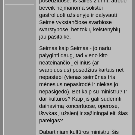
posėdžiuose. Iš šalies žiūrint, atrodo
beveik neįmanoma solistei
gastroliuoti užsienyje ir dalyvauti
Seime vykstančiose svarbiose
svarstybose, bet tokių keistenybių
jau pasitaikė.
Seimas kaip Seimas - jo narių
palyginti daug, tad vieno kito
neateinančio į eilinius (ar
svarbiuosius) posėdžius kartais net
nepastebi (vienas seimūnas tris
mėnesius nepasirodė ir niekas jo
nepasigedo). Bet kaip su ministru? Ir
dar kultūros? Kaip jis gali suderinti
dainavimą koncertuose, operose,
išvykas į užsienį ir sąžiningai eiti šias
pareigas?
Dabartiniam kultūros ministrui šis