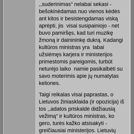
,,suderinimas" nelabai sekasi -
bešokinėdamas nuo vienos kėdės
ant kitos ir besistengdamas viską
aprėpti, jis visai susipainiojo - net
buvo pamiršęs, kad turi muzikę
žmoną ir dainininkę dukrą. Kadangi
kultūros ministras yra labai
užsiėmęs karjera ir ministerijos
primestomis pareigomis, turbūt
neturėjo laiko namie pasikalbėti su
savo moterimis apie jų numatytas
keliones.
Taigi reikalas visai paprastas, o
Lietuvos žiniasklaida (ir opozicija) iš
tos ,,adatos priskaldė didžiausią
vežimą" ir kultūros ministras, ko
gero, turės kažko atsisakyti -
greičiausiai ministerijos. Lietuvių