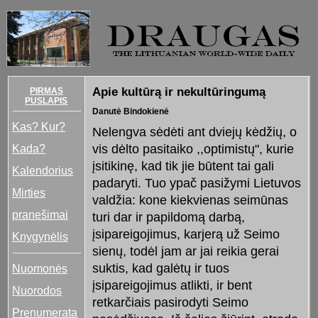
Apie kultūrą ir nekultūringumą
PIRMAS
PUSLAPIS
Danutė Bindokienė
Kas? Kur?
Nelengva sėdėti ant dviejų kėdžių, o
Kada?
vis dėlto pasitaiko ,,optimistų", kurie
įsitikinę, kad tik jie būtent tai gali
Kalendorius
padaryti. Tuo ypač pasižymi Lietuvos
Mirties
valdžia: kone kiekvienas seimūnas
pranešimai
turi dar ir papildomą darbą,
įsipareigojimus, karjerą už Seimo
Knygynėlis
sienų, todėl jam ar jai reikia gerai
suktis, kad galėtų ir tuos
Nuomonės
įsipareigojimus atlikti, ir bent
Nuorodos
retkarčiais pasirodyti Seimo
Prenumerata