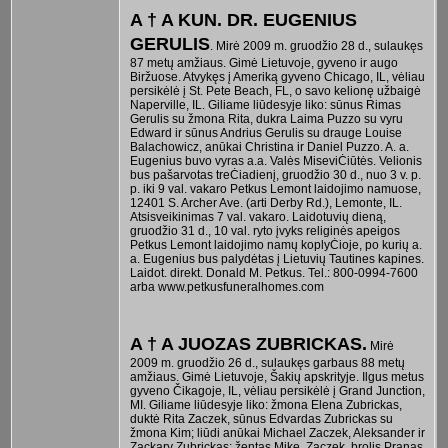
A † A KUN. DR. EUGENIUS
GERULIS
. Mirė 2009 m. gruodžio 28 d., sulaukęs
87 metų amžiaus. Gimė Lietuvoje, gyveno ir augo
Biržuose. Atvykęs į Ameriką gyveno Chicago, IL, vėliau
persikėlė į St. Pete Beach, FL, o savo kelionę užbaigė
Naperville, IL. Giliame liūdesyje liko: sūnus Rimas
Gerulis su žmona Rita, dukra Laima Puzzo su vyru
Edward ir sūnus Andrius Gerulis su drauge Louise
Balachowicz, anūkai Christina ir Daniel Puzzo. A. a.
Eugenius buvo vyras a.a. Valės MiseviĊiūtės. Velionis
bus pašarvotas treĊiadienį, gruodžio 30 d., nuo 3 v. p.
p. iki 9 val. vakaro Petkus Lemont laidojimo namuose,
12401 S. Archer Ave. (arti Derby Rd.), Lemonte, IL.
Atsisveikinimas 7 val. vakaro. Laidotuvių dieną,
gruodžio 31 d., 10 val. ryto įvyks religinės apeigos
Petkus Lemont laidojimo namų koplyĊioje, po kurių a.
a. Eugenius bus palydėtas į Lietuvių Tautines kapines.
Laidot. direkt. Donald M. Petkus. Tel.: 800-0994-7600
arba www.petkusfuneralhomes.com
A † A JUOZAS ZUBRICKAS.
Mirė
2009 m. gruodžio 26 d., sulaukęs garbaus 88 metų
amžiaus. Gimė Lietuvoje, Šakių apskrityje. Ilgus metus
gyveno Čikagoje, IL, vėliau persikėlė į Grand Junction,
MI. Giliame liūdesyje liko: žmona Elena Zubrickas,
duktė Rita Zaczek, sūnus Edvardas Zubrickas su
žmona Kim; liūdi anūkai Michael Zaczek, Aleksander ir
Zackary Zubrickas; žentas Mike Zaczek, brolis Pranas