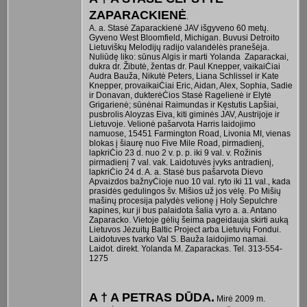
ZAPARACKIENĖ
.
A. a. Stasė Zaparackienė JAV išgyveno 60 metų.
Gyveno West Bloomfield, Michigan. Buvusi Detroito
Lietuviškų Melodijų radijo valandėlės pranešėja.
Nuliūdę liko: sūnus Algis ir marti Yolanda Zaparackai,
dukra dr. Žibutė, žentas dr. Paul Knepper, vaikaiĊiai
Audra Bauža, Nikutė Peters, Liana Schlissel ir Kate
Knepper, provaikaiĊiai Eric, Aidan, Alex, Sophia, Sadie
ir Donavan, dukterėĊios Stasė Ragelienė ir Elytė
Grigarienė; sūnėnai Raimundas ir Kęstutis Lapšiai,
pusbrolis Aloyzas Eiva, kiti giminės JAV, Austrijoje ir
Lietuvoje. Velionė pašarvota Harris laidojimo
namuose, 15451 Farmington Road, Livonia MI, vienas
blokas į šiaurę nuo Five Mile Road, pirmadienį,
lapkriĊio 23 d. nuo 2 v. p. p. iki 9 val. v. Rožinis
pirmadienį 7 val. vak. Laidotuvės įvyks antradienį,
lapkriĊio 24 d. A. a. Stasė bus pašarvota Dievo
Apvaizdos bažnyĊioje nuo 10 val. ryto iki 11 val., kada
prasidės gedulingos šv. Mišios už jos vėlę. Po Mišių
mašinų procesija palydės velionę į Holy Sepulchre
kapines, kur ji bus palaidota šalia vyro a. a. Antano
Zaparacko. Vietoje gėlių šeima pageidauja skirti auką
Lietuvos Jėzuitų Baltic Project arba Lietuvių Fondui.
Laidotuves tvarko Val S. Bauža laidojimo namai.
Laidot. direkt. Yolanda M. Zaparackas. Tel. 313-554-
1275
A † A PETRAS DŪDA.
Mirė 2009 m.