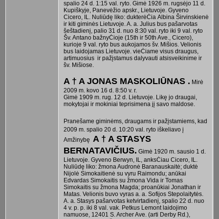
spalio 24 d. 1:15 val. ryto. Gimė 1926 m. rugsėjo 11 d.
Kupiškyje, Panevėžio apskr., Lietuvoje. Gyveno
Cicero, IL. Nuliūdę liko: dukterėĊia Albina Širvinskienė
ir kiti giminės Lietuvoje. A. a. Julius bus pašarvotas
šeštadienį, palio 31 d. nuo 8:30 val. ryto iki 9 val. ryto
Šv. Antano bažnyĊioje (15th ir 50th Ave., Cicero),
kurioje 9 val. ryto bus aukojamos šv. Mišios. Velionis
bus laidojamas Lietuvoje. vieĊiame visus draugus,
artimuosius ir pažįstamus dalyvauti atsisveikinime ir
šv. Mišiose.
A † A JONAS MASKOLIŪNAS .
Mirė
2009 m. kovo 16 d. 8:50 v. r.
Gimė 1909 m. rug. 12 d. Lietuvoje. Likę jo draugai,
mokytojai ir mokiniai teprisimena jį savo maldose.
Pranešame giminėms, draugams ir pažįstamiems, kad
2009 m. spalio 20 d. 10:20 val. ryto iškeliavo į
A † A STASYS
Amžinybę
BERNATAVIČIUS.
Gimė 1920 m. sausio 1 d.
Lietuvoje. Gyveno Berwyn, IL, anksĊiau Cicero, IL.
Nuliūdę liko: žmona Audronė Baranauskaitė; duktė
Nijolė Simokaitienė su vyru Raimondu; anūkai
Edvardas Simokaitis su žmona Vida ir Tomas
Simokaitis su žmona Magda; proanūkiai Jonathan ir
Matas. Velionis buvo vyras a. a. Sofijos Stepolaitytės.
A. a. Stasys pašarvotas ketvirtadienį, spalio 22 d. nuo
4 v. p. p. iki 8 val. vak. Petkus Lemont laidojimo
namuose, 12401 S. Archer Ave. (arti Derby Rd.),