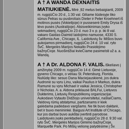
A † A WANDA DEXNAITIS
MATIUKIENĖ.
Mirė ,92 metus bebaigianti, 2009
m. rugpjūĊio 20 d., 1:30 val. Giliame liūdesyje liko
sūnus Petras su pusbroliais Dieter ir Peter Kroehnert iš
motinos pusės (Vokietijoje) ir pusseserė Emily Drysa iš
tėvo pusės (Australijoje). Atsisveikinimas įvyko
sekmadienį, rugpjūĊio 23 d. nuo 3 v. p. p. iki 8 val.
vakaro Gaidas-Daimid laidojimo namuose, 4330 S.
California Ave., Chicago, IL. Laidotuvių šv. Mišios buvo
aukojamos pirmadienį, rugpjūĊio 24 d. 10 val. ryto
ŠvĊ. Mergelės Marijos Nekalto Prasidėjimo
bažnyĊioje. Nuoširdžiai kvieĊiame pasimelsti už a. a.
Wandą.
A † A Dr. ALDONA F. VALIS.
Iškeliavo į
amžinybę 2009 m. rugpjūĊio 14 d. Gimė Lietuvoje,
gyveno Chicago, o vėliau St. Petersburg, Florida.
Nuliūdę liko: sesuo Dana Maciejauskienė, jos dukra
Audronė su vyru Linu, vaikai Paulius ir Markus, dukra
Ramunė su vyru Michael ir vaikai Jessica, Christopher
ir Nicholas. A. a. Aldona priklausė BALFui, Lietuvos
Dukterims, Lietuvių Respublikonų organizacijai.
Aukodavo Vytauto Didžiojo universitetui, našlaiĊiams,
Valdovų rūmų atstatymui, partizanams ir kiek
galėdama padėdavo vargšams. Ne tik buvo daktarė,
bet ir buvo menininkė. Baigusi Art Institute of Chicago,
kur jos darbai buvo aukštai įvertinti parodose.
Laidotuvės įvyks penktadienį, rugpjūĊio 28 d. 9:30 val.
ryto ŠvĊ. Mergelės Marijos Gimimo bažnyĊioje,
Marquette Park. Po Mišių velionę palydėsime į Šv.