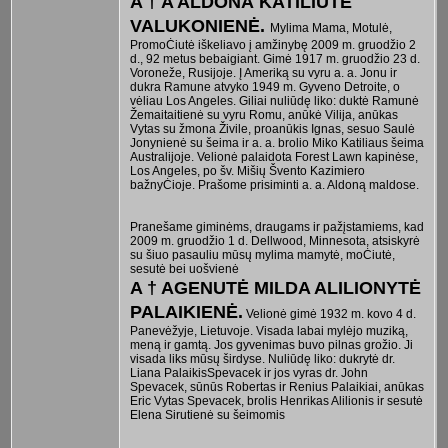
A † A ALDONA KATILIŪTĖ
VALUKONIENĖ.
Mylima Mama, Motulė,
PromoĊiutė iškeliavo į amžinybę 2009 m. gruodžio 2
d., 92 metus bebaigiant. Gimė 1917 m. gruodžio 23 d.
Voroneže, Rusijoje. Į Ameriką su vyru a. a. Jonu ir
dukra Ramune atvyko 1949 m. Gyveno Detroite, o
vėliau Los Angeles. Giliai nuliūdę liko: duktė Ramunė
Žemaitaitienė su vyru Romu, anūkė Vilija, anūkas
Vytas su žmona Živile, proanūkis Ignas, sesuo Saulė
Jonynienė su šeima ir a. a. brolio Miko Katiliaus šeima
Australijoje. Velionė palaidota Forest Lawn kapinėse,
Los Angeles, po šv. Mišių Švento Kazimiero
bažnyĊioje. Prašome prisiminti a. a. Aldoną maldose.
Pranešame giminėms, draugams ir pažįstamiems, kad
2009 m. gruodžio 1 d. Dellwood, Minnesota, atsiskyrė
su šiuo pasauliu mūsų mylima mamytė, moĊiutė,
sesutė bei uošvienė
A † AGENUTĖ MILDA ALILIONYTĖ
PALAIKIENĖ.
Velionė gimė 1932 m. kovo 4 d.
Panevėžyje, Lietuvoje. Visada labai mylėjo muziką,
meną ir gamtą. Jos gyvenimas buvo pilnas grožio. Ji
visada liks mūsų širdyse. Nuliūdę liko: dukrytė dr.
Liana PalaikisSpevacek ir jos vyras dr. John
Spevacek, sūnūs Robertas ir Renius Palaikiai, anūkas
Eric Vytas Spevacek, brolis Henrikas Alilionis ir sesutė
Elena Sirutienė su šeimomis