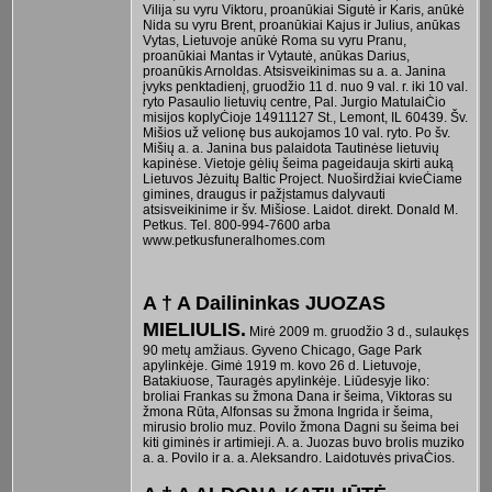
Vilija su vyru Viktoru, proanūkiai Sigutė ir Karis, anūkė
Nida su vyru Brent, proanūkiai Kajus ir Julius, anūkas
Vytas, Lietuvoje anūkė Roma su vyru Pranu,
proanūkiai Mantas ir Vytautė, anūkas Darius,
proanūkis Arnoldas. Atsisveikinimas su a. a. Janina
įvyks penktadienį, gruodžio 11 d. nuo 9 val. r. iki 10 val.
ryto Pasaulio lietuvių centre, Pal. Jurgio MatulaiĊio
misijos koplyĊioje 14911127 St., Lemont, IL 60439. Šv.
Mišios už velionę bus aukojamos 10 val. ryto. Po šv.
Mišių a. a. Janina bus palaidota Tautinėse lietuvių
kapinėse. Vietoje gėlių šeima pageidauja skirti auką
Lietuvos Jėzuitų Baltic Project. Nuoširdžiai kvieĊiame
gimines, draugus ir pažįstamus dalyvauti
atsisveikinime ir šv. Mišiose. Laidot. direkt. Donald M.
Petkus. Tel. 800-994-7600 arba
www.petkusfuneralhomes.com
A † A Dailininkas JUOZAS
MIELIULIS.
Mirė 2009 m. gruodžio 3 d., sulaukęs
90 metų amžiaus. Gyveno Chicago, Gage Park
apylinkėje. Gimė 1919 m. kovo 26 d. Lietuvoje,
Batakiuose, Tauragės apylinkėje. Liūdesyje liko:
broliai Frankas su žmona Dana ir šeima, Viktoras su
žmona Rūta, Alfonsas su žmona Ingrida ir šeima,
mirusio brolio muz. Povilo žmona Dagni su šeima bei
kiti giminės ir artimieji. A. a. Juozas buvo brolis muziko
a. a. Povilo ir a. a. Aleksandro. Laidotuvės privaĊios.