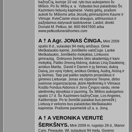
bažnyĊią, kurioje 10 val. ryto bus aukojamos šv.
Mišios. Po šv. Mišių a. a. Vytautas bus palaidotas Šv.
Kazimiero lietuvių kapinėse. Vietoj gėlių, prašom
aukoti šv. Mišioms arba Jėzuitų gimnazijoms Kaune ir
Vilniuje. KvieĊiame visus draugus, artimuosius ir
pažįstamus dalyvauti laidotuvėse. Laidot. direkt.
Donald M. Petkus, tel. 800-9947600 arba
www.petkusfuneralhomes.com
A † A Agr. JONAS ČINGA.
Mirė 2009
spalio 8 d., sulaukęs 94 metų amžiaus. Gimė
Meškalaukio kaime, Joniškėlio valsĊiuje. Lankė
Meškalaukio, Joniškėlio mokyklas, Linkuvos
gimnaziją, Dotnuvos žemės ūkio akademiją ir karo
mokyklą. Paliko žmoną Aldoną; dukras Liną Daukienę,
anūkus Marita, David ir Darren ir jų šeimas; dukrą
Daivą, jos vyrą Vytenį, anūkus Gintarą, Audrą, Arūną ir
jų šeimas. Taip pat paliko septynis proanūkius ir
gimines Lietuvoje. Jonas vis rūpinosi Tėvyne, dirbo
įvairiose organizacijose, įkūrė Ateitininkų ir Vilniaus
Krašto Fondus Aldonos ir Jono Čingos vardu, rėmė
ateitininkų stovyklas ir jaunimą. Šv. Mišios aukojamos
spalio 17 d. Šv. Kazimiero bažnyĊioje, Los Angeles,
Kalifornijoje. Po to žemiški palaikai bus pervežti į
Lietuvą ir velionis bus palaidotas Meškalaukio
kapinėse. Prašome pasimelsti už a. a. Joną.
A † A VERONIKA VERUTĖ
ŠERKŠNYS.
Mirė 2009 m. rugsėjo 28 d., Manor
Care, Pewauke, WI, sulaukusi 94 metų. Gyveno