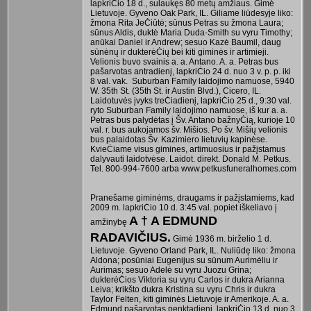
lapkriĊio 18 d., sulaukęs 80 metų amžiaus. Gimė
Lietuvoje. Gyveno Oak Park, IL. Giliame liūdesyje liko:
žmona Rita JeĊiūtė; sūnus Petras su žmona Laura;
sūnus Aldis, duktė Maria Duda-Smith su vyru Timothy;
anūkai Daniel ir Andrew; sesuo Kazė Baumil, daug
sūnėnų ir dukterėĊių bei kiti giminės ir artimieji.
Velionis buvo svainis a. a. Antano. A. a. Petras bus
pašarvotas antradienį, lapkriĊio 24 d. nuo 3 v. p. p. iki
8 val. vak. Suburban Family laidojimo namuose, 5940
W. 35th St. (35th St. ir Austin Blvd.), Cicero, IL.
Laidotuvės įvyks treĊiadienį, lapkriĊio 25 d., 9:30 val.
ryto Suburban Family laidojimo namuose, iš kur a. a.
Petras bus palydėtas į Šv. Antano bažnyĊią, kurioje 10
val. r. bus aukojamos šv. Mišios. Po šv. Mišių velionis
bus palaidotas Šv. Kazimiero lietuvių kapinėse.
KvieĊiame visus gimines, artimuosius ir pažįstamus
dalyvauti laidotvėse. Laidot. direkt. Donald M. Petkus.
Tel. 800-994-7600 arba www.petkusfuneralhomes.com
Pranešame giminėms, draugams ir pažįstamiems, kad
2009 m. lapkriĊio 10 d. 3:45 val. popiet iškeliavo į
A † A EDMUND
amžinybę
RADAVIČIUS.
Gimė 1936 m. birželio 1 d.
Lietuvoje. Gyveno Orland Park, IL. Nuliūdę liko: žmona
Aldona; posūniai Eugenijus su sūnum Aurimėliu ir
Aurimas; sesuo Adelė su vyru Juozu Grina;
dukterėĊios Viktoria su vyru Carlos ir dukra Arianna
Leiva; krikšto dukra Kristina su vyru Chris ir dukra
Taylor Felten, kiti giminės Lietuvoje ir Amerikoje. A. a.
Edmund pašarvotas penktadienį, lapkriĊio 13 d. nuo 3