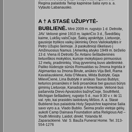
Regina palaidota Twisp kapinėse šalia vyro a. a.
Vytauto Labanausko.
A † A STASĖ UŽUPYTĖ-
BUBLIENĖ.
Mirė 2009 m. rugsėjo 1 d. Detroite,
JAV. Velionė gimė 1910 m. lapkriĊio 3 d., Švediškių
kaime, Lukšių valsĊiuje, Šakių apskrityje, Lietuvoje,
gausioje trylikos vaikų ūkininkų Onos Vailokaitytės ir
Petro Užupio šeimoje. Ji paskutinioji iškeliavo į
Amžinuosius Namus. Į Ameriką atvyko 1949 m. birželio
13 d. Viena iš Detroito Šv. Antano šeštadieninės
lietuviškos mokyklos, kurioje mokytojavo pirmuosius
12 metų, pradininkių. Visą gyvenimą buvo ateitininkė.
Paliko liūdesyje sūnūs Romualdas su žmona Ingrida ir
Algimantas su žmona Birute, anūkės Vija Bell, Rama
Kavaliauskienė, Aida O’Meara, Milda Bublytė, Gaja
MileviĊienė, Lina Bublytė ir anūkas Tauras Bublys;
keturios proanūkės ir šeši proanūkiai bei gausus būrys
giminių Lietuvoje, Kanadoje ir Amerikoje. Velionė bus
pašarvota Dievo Apvaizdos bažnyĊioje, Southfield,
Michigan šeštadienį, rugsėjo 5 d., nuo 9:30 v. r. iki 11
val. ryto, kai prasidės laidotuvių Mišios. A. a. Stasė
Bublienė bus palaidota Holy Sepulchre kapinėse šalia
savo vyro a.a. Vlado Bublio. Šeima prašo vietoje gėlių
aukoti Camp Dainava Foundation arba Religious Aid –
Youth Ministry. Laidot. direkt. Yolanda M.
Zaparackienė. Val S. Bauža Funeral Home. Tel. 313-
554-1276