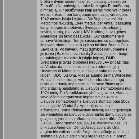
broliu ir dviem seserimis grįžo į Lietuvą. Jis užaugo
ŽemaiĊių Naumiestyje, lankė Kretingos Pranciškonų
gimnaziją, kur pasižymėjo kaip geras mokinys ir geras
krepšininkas, ir per karą baigė gimnaziją Kretingoje.
1942 metais įstojo į Vytauto Didžiojo universiteto
Medicinos fakultetą. 1944 metais, per Antrąjį pasaulinį
karą, išbėgęs iš Lietuvos į Švediją prieš artėjantį
sovietų frontą, jis atvyko į JAV. Kadangi buvo gimęs
Amerikoje, jis buvo pašauktas į JAV kariuomenę ir
tarnavo Vokietijoje. Ten jis susipažino su pabėgėliais
lietuviais studentais, tarp jų ir su būsima žmona Ona
Savickaite. Po ketverių metų tarnybos kariuomenėje,
jis įstojo į Bazelio universitetą Šveicarijoje, kur baigė
odontologijos mokslus ir įsigijo laipsnį, DMD.
Šveicarijoj įsigytas diplomas nebuvo JAV pripažintas,
tai Vladas dar tris metus studijavo odontologiją
University of Minnesota, kur įsigijo antrą daktaro
laipsnį, DDS. Su Ona, Vladas augino šeimą Worcester,
Massachusetts, kur jis vertėsi bendra stomatologų
praktika ir dantų implantacija. Jis savo žinias apie
implantaciją pasidalino su Lietuvos stomatologais nuo
1974 metų. Po Nepriklausomybės atgavimo, Vladas
savo lėšomis organizavo implantacijos kursus
Lietuvos stomatologams. Lietuvos stomatologai 2002
metais įteikė Vladui Šv. Apolonijos statulą ir
atžymėjimą, skirtą iškiliausiam lietuvių dantų gydytojui.
Jis vienintelis ne Lietuvoje gyvenantis dantų gydytojas,
gavęs tokį įvertinimą. Vladas priklausė ir dirbo JAV
Lietuvių Bendruomenėje, BALFe, Ateitininkuose. Jis
priklausė American Dental Association. Su Ona,
augino tris vaikus katalikiškoje, lietuviškoje aplinkoje,
skatino dalyvauti ateitininkų organizacijoje ir lankyti