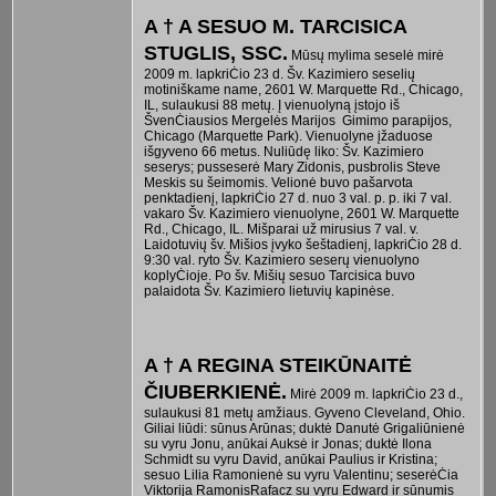
A † A SESUO M. TARCISICA
STUGLIS, SSC.
Mūsų mylima seselė mirė
2009 m. lapkriĊio 23 d. Šv. Kazimiero seselių
motiniškame name, 2601 W. Marquette Rd., Chicago,
IL, sulaukusi 88 metų. Į vienuolyną įstojo iš
ŠvenĊiausios Mergelės Marijos Gimimo parapijos,
Chicago (Marquette Park). Vienuolyne įžaduose
išgyveno 66 metus. Nuliūdę liko: Šv. Kazimiero
seserys; pusseserė Mary Zidonis, pusbrolis Steve
Meskis su šeimomis. Velionė buvo pašarvota
penktadienį, lapkriĊio 27 d. nuo 3 val. p. p. iki 7 val.
vakaro Šv. Kazimiero vienuolyne, 2601 W. Marquette
Rd., Chicago, IL. Mišparai už mirusius 7 val. v.
Laidotuvių šv. Mišios įvyko šeštadienį, lapkriĊio 28 d.
9:30 val. ryto Šv. Kazimiero seserų vienuolyno
koplyĊioje. Po šv. Mišių sesuo Tarcisica buvo
palaidota Šv. Kazimiero lietuvių kapinėse.
A † A REGINA STEIKŪNAITĖ
ČIUBERKIENĖ.
Mirė 2009 m. lapkriĊio 23 d.,
sulaukusi 81 metų amžiaus. Gyveno Cleveland, Ohio.
Giliai liūdi: sūnus Arūnas; duktė Danutė Grigaliūnienė
su vyru Jonu, anūkai Auksė ir Jonas; duktė Ilona
Schmidt su vyru David, anūkai Paulius ir Kristina;
sesuo Lilia Ramonienė su vyru Valentinu; seserėĊia
Viktorija RamonisRafacz su vyru Edward ir sūnumis