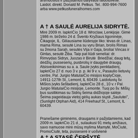
artimuosius ir pažįstamus dalyvauti laidotuvėse.
Laidot. direkt. Donald M. Petkus. Tel.: 800-994-7600
arba www.petkusfuneralhomes.com
A † A SAULĖ AURELIJA SIDRYTĖ.
Mirė 2009 m. lapkriĊio 18 d. Wroclaw, Lenkijoje. Gimė
1986 m. birželio 24 d. Švento Kryžiaus ligoninėje,
Čikagoje, IL. Giliausiame liūdesyje liko: tėvas dr. Linas,
mama Rima, sesutė Lina su vyru Brian, brolis Rimas
su žmona Sarah, sesutės Vija ir Gaja, broliai Vincas ir
Gintas, sesutė Žiba. Taip pat liūdi seneliai: dr.
Rimvydas Sidrys, Juozas ir Birutė Briedžiai; daug tetų,
dėdžių, pusseserių, pusbrolių ir daugybė draugų.
Atsisveikinimas su a. a. Saule įvyks penktadienį,
lapkriĊio 27 d. nuo 3 v. p. p. iki 9 v. v., Pasaulio lietuvių
centre, Pal. Jurgio MatulaiĊio misijos koplyĊioje,
14911-127th St., Lemont, IL 60439. Laidotuvių šv.
Mišios įvyks šeštadienį, lapkriĊio 28 d., 10 v. r Pal.
Jurgio MatulaiĊio misijoje, Lemonte. Tuoj po šv. Mišių
bus susitikimas su Sidrių šeima didžiojoje salėje.
Šeima pageidauja vietoj gėlių aukas siųsti „Saulutei”,
(Sunlight Orphan Aid), 414 Freehauf St., Lemont, IL
60439.
Pranešame giminėms, draugams ir pažįstamiems, kad
2009 m. lapkriĊio 21 d., sulaukusi 91 metų amžiaus,
savo namuose mirė mūsų mylima Mamytė, MoĊiutė,
PromoĊiutė, teta, pusseserė ir uošvienė
A † A STASĖ ČEPŠYTĖ