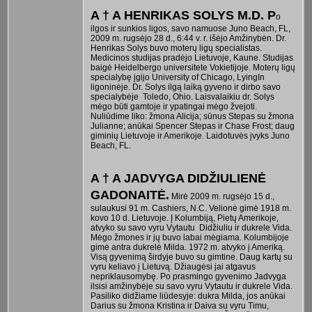
A † A HENRIKAS SOLYS M.D. P
o
ilgos ir sunkios ligos, savo namuose Juno Beach, FL,
2009 m. rugsėjo 28 d., 6:44 v. r. išėjo Amžinybėn. Dr.
Henrikas Solys buvo moterų ligų specialistas.
Medicinos studijas pradėjo Lietuvoje, Kaune. Studijas
baigė Heidelbergo universitete Vokietijoje. Moterų ligų
specialybę įgijo University of Chicago, LyingIn
ligoninėje. Dr. Solys ilgą laiką gyveno ir dirbo savo
specialybėje Toledo, Ohio. Laisvalaikiu dr. Solys
mėgo būti gamtoje ir ypatingai mėgo žvejoti.
Nuliūdime liko: žmona Alicija; sūnus Stepas su žmona
Julianne; anūkai Spencer Stepas ir Chase Frost; daug
giminių Lietuvoje ir Amerikoje. Laidotuvės įvyks Juno
Beach, FL.
A † A JADVYGA DIDŽIULIENĖ
GADONAITĖ.
Mirė 2009 m. rugsėjo 15 d.,
sulaukusi 91 m. Cashiers, N.C. Velionė gimė 1918 m.
kovo 10 d. Lietuvoje. Į Kolumbiją, Pietų Amerikoje,
atvyko su savo vyru Vytautu Didžiuliu ir dukrele Vida.
Mėgo žmones ir jų buvo labai mėgiama. Kolumbijoje
gimė antra dukrelė Milda. 1972 m. atvyko į Ameriką.
Visą gyvenimą širdyje buvo su gimtine. Daug kartų su
vyru keliavo į Lietuvą. Džiaugėsi jai atgavus
nepriklausomybę. Po prasmingo gyvenimo Jadvyga
ilsisi amžinybėje su savo vyru Vytautu ir dukrele Vida.
Pasiliko didžiame liūdesyje: dukra Milda, jos anūkai
Darius su žmona Kristina ir Daiva su vyru Timu,