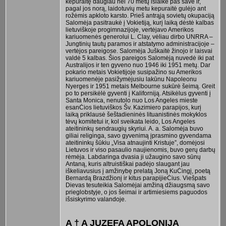
kepuraitę daugiau nei 70 metų išlaikė pas save ir,
pagal jos norą, laidotuvių metu kepuraitė gulėjo ant
rožėmis apkloto karsto. Prieš antrąją sovietų okupaciją
Salomėja pasitraukė į Vokietiją, kurį laiką dėstė kalbas
lietuviškoje progimnazijoje, vertėjavo Amerikos
kariuomenės generolui L. Clay, vėliau dirbo UNRRA –
Jungtinių tautų paramos ir atstatymo administracijoje –
vertėjos pareigose. Salomėja Juškaitė žinojo ir laisvai
valdė 5 kalbas. Šios pareigos Salomėją nuvedė iki pat
Australijos ir ten gyveno nuo 1946 iki 1951 metų. Dar
pokario metais Vokietijoje susipažino su Amerikos
kariuomenėje pasižymėjusiu lakūnu Napoleonu
Nyerges ir 1951 metais Melbourne sukūrė šeimą. Greit
po to persikėlė gyventi į Kaliforniją. Atsikėlus gyventi į
Santa Monica, nenutolo nuo Los Angeles mieste
esanĊios lietuviškos Šv. Kazimiero parapijos, kurį
laiką priklausė šeštadieninės lituanistinės mokyklos
tėvų komitetui ir, kol sveikata leido, Los Angeles
ateitininkų sendraugių skyriui. A. a. Salomėja buvo
giliai religinga, savo gyvenimą įprasmino gyvendama
ateitininkų šūkiu „Visa atnaujinti Kristuje”, domėjosi
Lietuvos ir viso pasaulio naujienomis, buvo gerų darbų
rėmėja. Labdaringa dvasia ji užaugino savo sūnų
Antaną, kuris altruistiškai padėjo slaugant jau
iškeliavusius į amžinybę prelatą Joną KuĊingį, poetą
Bernardą Brazdžionį ir kitus parapijieĊius. Viešpats
Dievas tesuteikia Salomėjai amžiną džiaugsmą savo
prieglobstyje, o jos šeimai ir artimiesiems paguodos
išsiskyrimo valandoje.
A † A JUZEFA APOLONIJA