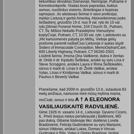
lietuviškas stovyklas Dainavoje, Neringoje, Putname ir
Kennebunkporte. Vladas buvo paprastas, kuklus
asmuo, nuoširdus visiems, išmintingas ir kupinas
sąmojaus. Jis atsidavęs šeimai ir savo profesijai,
mylėjo Lietuvą ir gerbė Ameriką. Atsisveikinimas įvyks
šeštadienį, gruodžio 19 d. nuo 9 val. ryto iki 10 val.
ryto,Gilman Funeral Home, 104 Church St., Putnam,
CT. Šv. Mišios Nekalto Prasidėjimo Vienuolyno
koplyĊioje, Putnam, CT, 10:30 val. ryto. Laidotuvės su
JAV kariuomenės palyda po Mišių. Vietoje gėlių
prašome paremti našlaiĊius Lietuvoje ir aukas siųsti
Sisters of Immaculate Conception, MemoOrphanCare,
600 Liberty Highway, Putnam, CT 06260-2503.
Liūdinti šeima: žmona Ona Vaitkienė, dukra ir žentas
dr. Onilė ir dr. Kęstutis Šeštokai, anūkė su vyru Lina ir
Steve Scroggins, anūkės Laura ir Rima Šeštokaitės,
sūnus ir marti dr. Linas ir dr. Živilė Vaitkai, anūkai
Vytas, Linas ir Kristijonas Vaitkai, sūnus ir marti dr.
Paulius ir Beverly Vaitkai
Pranešame, kad 2009 m. gruodžio 13 d., sulaukusi 83
metų amžiaus, namuose mirė mūsų mylima mama,
A † A ELEONORA
moĊiutė, sesuo ir teta
VASILIAUSKAITĖ RADVILIENĖ.
Gimė 1926 m. vasario 14 d., Lietuvoje. Gyveno Cicero,
IL. Prieš dvejus metus persikraustė į Baltimore, MD
pas dukrą. Giliame liūdesyje liko: dukterys Loreta
Bradūnienė, Felicija Gudinskienė su vyru Marijumi,
sūnus Viktoras, anūkai Lukas, Domas ir Vincas
Gudinskai ir Rita, Vytas ir Gintas Bradūnai, broliai