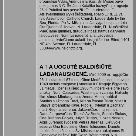
proanūkiai Vytas, Andrius ir Erikas. Šv. Mišios buvo
aukojamos N.C. Šv. Judo Kataliko bažnyĊioje rugsėjo
26 d. Palaikai bus pervežti į Ft. Lauderdale, FL.
Atsisveikinimas įvyks šeštadienį, spalio 17 d. 11 val.
ryto Assumption Catholic Church, Lauderdale by the
Sea, Florida. Po šv. Mišių a. a. Jadvyga bus palaidota
Our Quenn of Heaven, N. Lauderdale, FL. Nuoširdžiai
kvieĊiame gimines, draugus ir pažįstamus dalyvauti
laidotuvėse. Norintys pagerbti a. a. Jadvygos
atminimą, kvieĊiame aukoti: Insight for the Blind, 1401
NE 4th Avenue, Ft. Lauderdale, FL
33304//www.insightftb.org.
A † A UOGUTĖ BALDIŠIŪTĖ
LABANAUSKIENĖ.
Mirė 2009 m. rugpjūĊio
26 d., sulaukusi 87 metų. Gimė Medėniuose, Lietuvoje.
1949 metais emigravo į Ameriką ir Čikagoje išgyveno
31 metus. Į pensiją išėjo 1980 m. ir persikėlė prie savo
anūkų į North Cascades, Washington valstiją. Nuliūdę
liko: sūnus Mindaugas su žmona Mona, anūkai
Saulius su žmona Traci, Kris su žmona Tricia, Vitas ir
Stasys; proanūkiai Katie, Nicole, Ryleigh ir Zachary;
marti Regina; sūnėnai, dukterėĊios ir jų šeimos:
Danutė arpavaĊius, Teresė Avižienis, Sophia Stukas,
Ona Jurėnas-Polyak, Julytė Ruslys, Juozas Norkus,
Algis Jurėnas; švogeris Petras Jurėnas; Lietuvoje
seserys Ona Baldišiūtė, Genė Toliušienė, Danutė
Liekienė ir jų šeimos. Šv. Mišios buvo aukojamos St.
Genevieve bažnyĊioje Twisp, Washington. A. a.