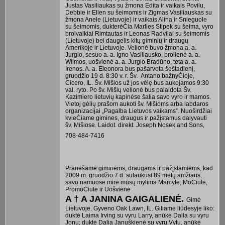
Justas Vasiliaukas su žmona Edita ir vaikais Povilu,
Debbie ir Ellen su šeimomis ir Zigmas Vasiliauskas su
žmona Anele (Lietuvoje) ir vaikais Alina ir Snieguole
su šeimomis, dukterėĊia Marlies Stipek su šeima, vyro
brolvaikiai Rimtautas ir Leonas Radvilai su šeimomis
(Lietuvoje) bei daugelis kitų giminių ir draugų
Amerikoje ir Lietuvoje. Velionė buvo žmona a. a.
Jurgio, sesuo a. a. Igno Vasiliausko, brolienė a. a.
Wilmos, uošvienė a. a. Jurgio Bradūno, teta a. a.
Irenos. A. a. Eleonora bus pašarvota šeštadienį,
gruodžio 19 d. 8:30 v. r. Šv. Antano bažnyĊioje,
Cicero, IL. Šv. Mišios už jos vėlę bus aukojamos 9:30
val. ryto. Po šv. Mišių velionė bus palaidota Šv.
Kazimiero lietuvių kapinėse šalia savo vyro ir mamos.
Vietoj gėlių prašom aukoti šv. Mišioms arba labdaros
organizacijai „Pagalba Lietuvos vaikams”. Nuoširdžiai
kvieĊiame gimines, draugus ir pažįstamus dalyvauti
šv. Mišiose. Laidot. direkt. Joseph Nosek and Sons,
708-484-7416
Pranešame giminėms, draugams ir pažįstamiems, kad
2009 m. gruodžio 7 d. sulaukusi 89 metų amžiaus,
savo namuose mirė mūsų mylima Mamytė, MoĊiutė,
PromoĊiutė ir Uošvienė
A † A JANINA GAIGALIENĖ.
Gimė
Lietuvoje. Gyveno Oak Lawn, IL. Giliame liūdesyje liko:
duktė Laima Irving su vyru Larry, anūkė Dalia su vyru
Jonu; duktė Dalia Januškienė su vyru Vytu, anūkė