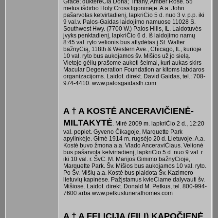
Grace; dukterėĊia Dona; Tiffany, Amber Rose. 55
metus išdirbo Holy Cross ligoninėje. A.a. John
pašarvotas ketvirtadienį, lapkriĊio 5 d. nuo 3 v. p.p. iki
9 val.v. Palos-Gaidas laidojimo namuose 11028 S.
Southwest Hwy. (7700 W.) Palos Hills, IL. Laidotuvės
įvyks penktadienį, lapkriĊio 6 d. Iš laidojimo namų
8:45 val. ryto velionis bus atlydėtas į St. Walter
bažnyĊią, 118th & Western Ave., Chicago, IL, kurioje
10 val. ryto bus aukojamos šv. Mišios už jo sielą.
Vietoje gėlių prašome aukoti šeimai, kuri aukas skirs
Macular Degeneration Foundation ar kitoms labdaros
organizacijoms. Laidot. direkt. David Gaidas, tel.: 708-
974-4410. www.palosgaidasfh.com
A † A KOSTĖ ANCERAVIČIENĖ-
MILTAKYTĖ
. Mirė 2009 m. lapkriĊio 2 d., 12:20
val. popiet. Gyveno Čikagoje, Marquette Park
apylinkėje. Gimė 1914 m. rugsėjo 20 d. Lietuvoje. A.a.
Kostė buvo žmona a.a. Vlado AnceraviĊiaus. Velionė
bus pašarvota ketvirtadienį, lapkriĊio 5 d. nuo 9 val. r.
iki 10 val. r. ŠvĊ. M. Marijos Gimimo bažnyĊioje,
Marquette Park. Šv. Mišios bus aukojamos 10 val. ryto.
Po Šv. Mišių a.a. Kostė bus plaidota Šv. Kazimero
lietuvių kapinėse. Pažįstamus kvieĊiame dalyvauti šv.
Mišiose. Laidot. direkt. Donald M. Petkus, tel. 800-994-
7600 arba www.petkusfuneralhomes.com
A † A FELICIJA (FILI) KAPOČIENĖ
.