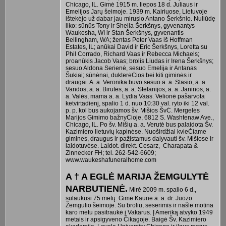
Chicago, IL. Gimė 1915 m. liepos 18 d. Juliaus ir
Emelijos Jarų šeimoje. 1939 m. Kairiuose, Lietuvoje
ištekėjo už dabar jau mirusio Antano Šerkšnio. Nuliūdę
liko: sūnūs Tony ir Sheila Šerkšnys, gyvenantys
Waukesha, WI ir Stan Šerkšnys, gyvenantis
Bellingham, WA; žentas Peter Vaas iš Hoffman
Estates, IL; anūkai David ir Eric Šerkšnys, Loretta su
Phil Corrado, Richard Vaas ir Rebecca Michaels;
proanūkis Jacob Vaas; brolis Liudas ir Irena Šerkšnys;
sesuo Aldona Serienė, sesuo Emelija ir Antanas
Šukiai; sūnėnai, dukterėĊios bei kiti giminės ir
draugai. A. a. Veronika buvo sesuo a. a. Stasio, a. a.
Vandos, a. a. Birutės, a. a. Stefanijos, a. a. Janinos, a.
a. Valės, mama a. a. Lydia Vaas. Velionė pašarvota
ketvirtadienį, spalio 1 d. nuo 10:30 val. ryto iki 12 val.
p. p. kol bus aukojamos šv. Mišios ŠvĊ. Mergelės
Marijos Gimimo bažnyĊioje, 6812 S. Washtenaw Ave.,
Chicago, IL. Po šv. Mišių a. a. Verutė bus palaidota Šv.
Kazimiero lietuvių kapinėse. Nuoširdžiai kvieĊiame
gimines, draugus ir pažįstamus dalyvauti šv. Mišiose ir
laidotuvėse. Laidot. direkt. Cesarz, Charapata &
Zinnecker FH; tel. 262-542-6609;
www.waukeshafuneralhome.com
A † A EGLĖ MARIJA ŽEMGULYTĖ
NARBUTIENĖ.
Mirė 2009 m. spalio 6 d.,
sulaukusi 75 metų. Gimė Kaune a. a. dr. Juozo
Žemgulio šeimoje. Su broliu, seserimis ir našle motina
karo metu pasitraukė į Vakarus. Į Ameriką atvyko 1949
metais ir apsigyveno Čikagoje. Baigė Šv. Kazimiero