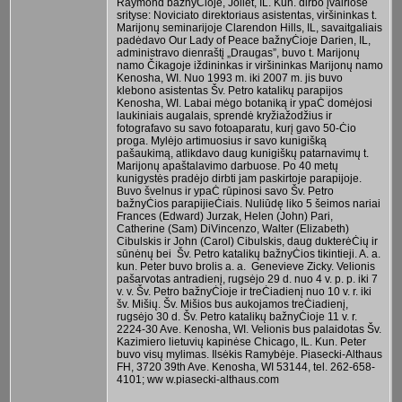
Raymond bažnyĊioje, Joliet, IL. Kun. dirbo įvairiose
srityse: Noviciato direktoriaus asistentas, viršininkas t.
Marijonų seminarijoje Clarendon Hills, IL, savaitgaliais
padėdavo Our Lady of Peace bažnyĊioje Darien, IL,
administravo dienraštį „Draugas”, buvo t. Marijonų
namo Čikagoje iždininkas ir viršininkas Marijonų namo
Kenosha, WI. Nuo 1993 m. iki 2007 m. jis buvo
klebono asistentas Šv. Petro katalikų parapijos
Kenosha, WI. Labai mėgo botaniką ir ypaĊ domėjosi
laukiniais augalais, sprendė kryžiažodžius ir
fotografavo su savo fotoaparatu, kurį gavo 50-Ċio
proga. Mylėjo artimuosius ir savo kunigišką
pašaukimą, atlikdavo daug kunigiškų patarnavimų t.
Marijonų apaštalavimo darbuose. Po 40 metų
kunigystės pradėjo dirbti jam paskirtoje parapijoje.
Buvo švelnus ir ypaĊ rūpinosi savo Šv. Petro
bažnyĊios parapijieĊiais. Nuliūdę liko 5 šeimos nariai
Frances (Edward) Jurzak, Helen (John) Pari,
Catherine (Sam) DiVincenzo, Walter (Elizabeth)
Cibulskis ir John (Carol) Cibulskis, daug dukterėĊių ir
sūnėnų bei Šv. Petro katalikų bažnyĊios tikintieji. A. a.
kun. Peter buvo brolis a. a. Genevieve Zicky. Velionis
pašarvotas antradienį, rugsėjo 29 d. nuo 4 v. p. p. iki 7
v. v. Šv. Petro bažnyĊioje ir treĊiadienį nuo 10 v. r. iki
šv. Mišių. Šv. Mišios bus aukojamos treĊiadienį,
rugsėjo 30 d. Šv. Petro katalikų bažnyĊioje 11 v. r.
2224-30 Ave. Kenosha, WI. Velionis bus palaidotas Šv.
Kazimiero lietuvių kapinėse Chicago, IL. Kun. Peter
buvo visų mylimas. Ilsėkis Ramybėje. Piasecki-Althaus
FH, 3720 39th Ave. Kenosha, WI 53144, tel. 262-658-
4101; ww w.piasecki-althaus.com