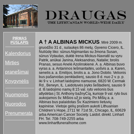
PIRMAS
A † A ALBINAS MICKUS
PUSLAPIS
. Mirė 2009 m.
gruodžio 31 d., sulaukęs 86 metų. Gyveno Cicero, IL.
Nuliūdę liko: sūnus Algimantas su žmona Susan,
Kalendorius
sūnus Vytautas, duktė Irena Mickus-Navratil su vyru
Patrik, anūkai Janina, Aleksandras, Natalie; brolis
Mirties
Pranas, sesuo Anelė Azolinskienė. A. a. Albinas buvo
vyras a. a. Antaninos Iešmantaitės, uošvis a. a. Karen,
pranešimai
senelis a. a. Emilijos, brolis a. a. Jono Dobilo. Velionis
bus pašarvotas penktadienį, sausio 8 d. nuo 2 v. p. p.
Knygynėlis
iki 9 v. v. Linhart laidojimo namuose, 6820 W. Cermak
Rd., Berwyn, IL. Laidotuvės įvyks šeštadienį, sausio 9
d. Iš laidojimo namų 8:15 val. ryto velionis bus
atlydėtas į St. Anthony bažnyĊią, kurioje 9 val. ryto bus
Nuomonės
aukojamos šv. Mišios už jo sielą. Po Mišių a. a.
Albinas bus palaidotas Šv. Kazimiero lietuvių
Nuorodos
kapinėse. Vietoje gėlių prašom aukoti Lithuanian
Children’s Hope, 2711 W. 71st St., Chicago, IL, 60629
Prenumerata
arba American Cancer Society. Laidot. direkt. Linhart
FH. Tel. 708-749-2255 arba
www.linhartfuneralhome.com