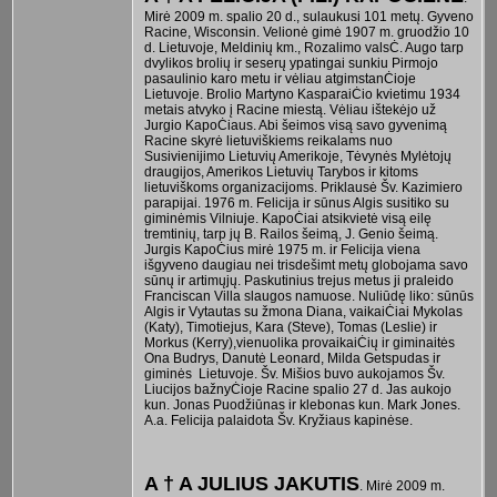
Mirė 2009 m. spalio 20 d., sulaukusi 101 metų. Gyveno
Racine, Wisconsin. Velionė gimė 1907 m. gruodžio 10
d. Lietuvoje, Meldinių km., Rozalimo valsĊ. Augo tarp
dvylikos brolių ir seserų ypatingai sunkiu Pirmojo
pasaulinio karo metu ir vėliau atgimstanĊioje
Lietuvoje. Brolio Martyno KasparaiĊio kvietimu 1934
metais atvyko į Racine miestą. Vėliau ištekėjo už
Jurgio KapoĊiaus. Abi šeimos visą savo gyvenimą
Racine skyrė lietuviškiems reikalams nuo
Susivienijimo Lietuvių Amerikoje, Tėvynės Mylėtojų
draugijos, Amerikos Lietuvių Tarybos ir kitoms
lietuviškoms organizacijoms. Priklausė Šv. Kazimiero
parapijai. 1976 m. Felicija ir sūnus Algis susitiko su
giminėmis Vilniuje. KapoĊiai atsikvietė visą eilę
tremtinių, tarp jų B. Railos šeimą, J. Genio šeimą.
Jurgis KapoĊius mirė 1975 m. ir Felicija viena
išgyveno daugiau nei trisdešimt metų globojama savo
sūnų ir artimųjų. Paskutinius trejus metus ji praleido
Franciscan Villa slaugos namuose. Nuliūdę liko: sūnūs
Algis ir Vytautas su žmona Diana, vaikaiĊiai Mykolas
(Katy), Timotiejus, Kara (Steve), Tomas (Leslie) ir
Morkus (Kerry),vienuolika provaikaiĊių ir giminaitės
Ona Budrys, Danutė Leonard, Milda Getspudas ir
giminės Lietuvoje. Šv. Mišios buvo aukojamos Šv.
Liucijos bažnyĊioje Racine spalio 27 d. Jas aukojo
kun. Jonas Puodžiūnas ir klebonas kun. Mark Jones.
A.a. Felicija palaidota Šv. Kryžiaus kapinėse.
A † A JULIUS JAKUTIS
. Mirė 2009 m.