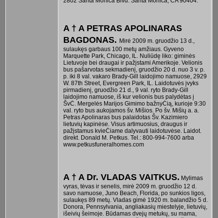
2802 Santa Monica Blvd. Santa Monica, CA 90404.
A † A PETRAS APOLINARAS
BAGDONAS.
Mirė 2009 m. gruodžio 13 d.,
sulaukęs garbaus 100 metų amžiaus. Gyveno
Marquette Park, Chicago, IL. Nuliūdę liko: giminės
Lietuvoje bei draugai ir pažįstami Amerikoje. Velionis
bus pašarvotas sekmadienį, gruodžio 20 d. nuo 3 v. p.
p. iki 8 val. vakaro Brady-Gill laidojimo namuose, 2929
W. 87th Street, Evergreen Park, IL. Laidotuvės įvyks
pirmadienį, gruodžio 21 d., 9 val. ryto Brady-Gill
laidojimo namuose, iš kur velionis bus palydėtas į
ŠvĊ. Mergelės Marijos Gimimo bažnyĊią, kurioje 9:30
val. ryto bus aukojamos šv. Mišios. Po šv. Mišių a. a.
Petras Apolinaras bus palaidotas Šv. Kazimiero
lietuvių kapinėse. Visus artimuosius, draugus ir
pažįstamus kvieĊiame dalyvauti laidotuvėse. Laidot.
direkt. Donald M. Petkus. Tel.: 800-994-7600 arba
www.petkusfuneralhomes.com
A † A Dr. VLADAS VAITKUS.
Mylimas
vyras, tėvas ir senelis, mirė 2009 m. gruodžio 12 d.
savo namuose, Juno Beach, Florida, po sunkios ligos,
sulaukęs 89 metų. Vladas gimė 1920 m. balandžio 5 d.
Donora, Pennsylvania, angliakasių miestelyje, lietuvių,
išeivių šeimoje. Būdamas dvejų metukų, su mama,