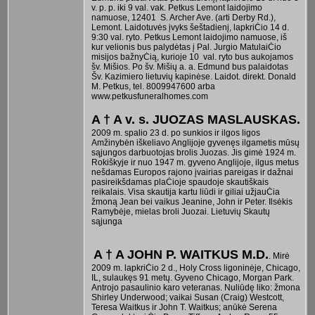
v. p. p. iki 9 val. vak. Petkus Lemont laidojimo
namuose, 12401 S. Archer Ave. (arti Derby Rd.),
Lemont. Laidotuvės įvyks šeštadienį, lapkriĊio 14 d.
9:30 val. ryto. Petkus Lemont laidojimo namuose, iš
kur velionis bus palydėtas į Pal. Jurgio MatulaiĊio
misijos bažnyĊią, kurioje 10 val. ryto bus aukojamos
šv. Mišios. Po šv. Mišių a. a. Edmund bus palaidotas
Šv. Kazimiero lietuvių kapinėse. Laidot. direkt. Donald
M. Petkus, tel. 8009947600 arba
www.petkusfuneralhomes.com
A † A v. s. JUOZAS MASLAUSKAS.
2009 m. spalio 23 d. po sunkios ir ilgos ligos
Amžinybėn iškeliavo Anglijoje gyvenęs ilgametis mūsų
sąjungos darbuotojas brolis Juozas. Jis gimė 1924 m.
Rokiškyje ir nuo 1947 m. gyveno Anglijoje, ilgus metus
nešdamas Europos rajono įvairias pareigas ir dažnai
pasireikšdamas plaĊioje spaudoje skautiškais
reikalais. Visa skautija kartu liūdi ir giliai užjauĊia
žmoną Jean bei vaikus Jeanine, John ir Peter. Ilsėkis
Ramybėje, mielas broli Juozai. Lietuvių Skautų
sąjunga
A † A JOHN P. WAITKUS M.D.
. Mirė
2009 m. lapkriĊio 2 d., Holy Cross ligoninėje, Chicago,
IL, sulaukęs 91 metų. Gyveno Chicago, Morgan Park.
Antrojo pasaulinio karo veteranas. Nuliūdę liko: žmona
Shirley Underwood; vaikai Susan (Craig) Westcott,
Teresa Waitkus ir John T. Waitkus; anūkė Serena