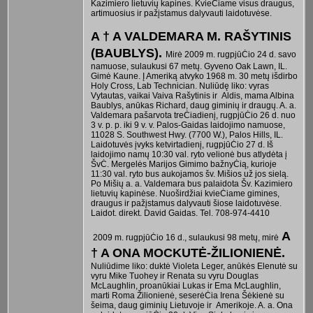
Kazimiero lietuvių kapines. KvieĊiame visus draugus,
artimuosius ir pažįstamus dalyvauti laidotuvėse.
A † A VALDEMARA M. RAŠYTINIS
(BAUBLYS).
Mirė 2009 m. rugpjūĊio 24 d. savo
namuose, sulaukusi 67 metų. Gyveno Oak Lawn, IL.
Gimė Kaune. Į Ameriką atvyko 1968 m. 30 metų išdirbo
Holy Cross, Lab Technician. Nuliūdę liko: vyras
Vytautas, vaikai Vaiva Rašytinis ir Aldis, mama Albina
Baublys, anūkas Richard, daug giminių ir draugų. A. a.
Valdemara pašarvota treĊiadienį, rugpjūĊio 26 d. nuo
3 v. p. p. iki 9 v. v. Palos-Gaidas laidojimo namuose,
11028 S. Southwest Hwy. (7700 W.), Palos Hills, IL.
Laidotuvės įvyks ketvirtadienį, rugpjūĊio 27 d. Iš
laidojimo namų 10:30 val. ryto velionė bus atlydėta į
ŠvĊ. Mergelės Marijos Gimimo bažnyĊią, kurioje
11:30 val. ryto bus aukojamos šv. Mišios už jos sielą.
Po Mišių a. a. Valdemara bus palaidota Šv. Kazimiero
lietuvių kapinėse. Nuoširdžiai kvieĊiame gimines,
draugus ir pažįstamus dalyvauti šiose laidotuvėse.
Laidot. direkt. David Gaidas. Tel. 708-974-4410
A
2009 m. rugpjūĊio 16 d., sulaukusi 98 metų, mirė
† A ONA MOCKUTĖ-ŽILIONIENĖ.
Nuliūdime liko: duktė Violeta Leger, anūkės Elenutė su
vyru Mike Tuohey ir Renata su vyru Douglas
McLaughlin, proanūkiai Lukas ir Ema McLaughlin,
marti Roma Žilionienė, seserėĊia Irena Šėkienė su
šeima, daug giminių Lietuvoje ir Amerikoje. A. a. Ona