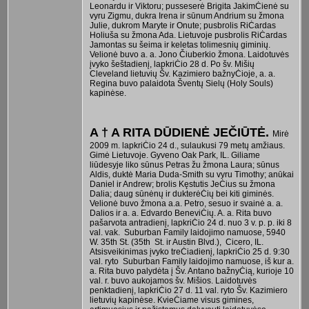
Leonardu ir Viktoru; pusseserė Brigita JakimĊienė su
vyru Zigmu, dukra Irena ir sūnum Andrium su žmona
Julie, dukrom Maryte ir Onute; pusbrolis RiĊardas
Holiuša su žmona Ada. Lietuvoje pusbrolis RiĊardas
Jamontas su šeima ir keletas tolimesnių giminių.
Velionė buvo a. a. Jono Čiuberkio žmona. Laidotuvės
įvyko šeštadienį, lapkriĊio 28 d. Po šv. Mišių
Cleveland lietuvių Šv. Kazimiero bažnyĊioje, a. a.
Regina buvo palaidota Šventų Sielų (Holy Souls)
kapinėse.
A † A RITA DŪDIENĖ JEČIŪTĖ.
Mirė
2009 m. lapkriĊio 24 d., sulaukusi 79 metų amžiaus.
Gimė Lietuvoje. Gyveno Oak Park, IL. Giliame
liūdesyje liko sūnus Petras žu žmona Laura; sūnus
Aldis, duktė Maria Duda-Smith su vyru Timothy; anūkai
Daniel ir Andrew; brolis Kęstutis JeĊius su žmona
Dalia; daug sūnėnų ir dukterėĊių bei kiti giminės.
Velionė buvo žmona a.a. Petro, sesuo ir svainė a. a.
Dalios ir a. a. Edvardo BeneviĊių. A. a. Rita buvo
pašarvota antradienį, lapkriĊio 24 d. nuo 3 v. p. p. iki 8
val. vak. Suburban Family laidojimo namuose, 5940
W. 35th St. (35th St. ir Austin Blvd.), Cicero, IL.
Atsisveikinimas įvyko treĊiadienį, lapkriĊio 25 d. 9:30
val. ryto Suburban Family laidojimo namuose, iš kur a.
a. Rita buvo palydėta į Šv. Antano bažnyĊią, kurioje 10
val. r. buvo aukojamos šv. Mišios. Laidotuvės
penktadienį, lapkriĊio 27 d. 11 val. ryto Šv. Kazimiero
lietuvių kapinėse. KvieĊiame visus gimines,