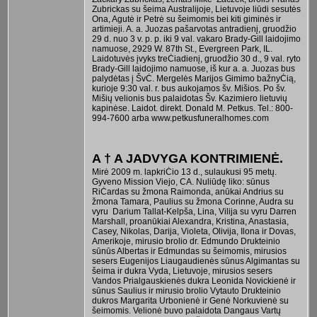
Zubrickas su šeima Australijoje, Lietuvoje liūdi sesutės
Ona, Agutė ir Petrė su šeimomis bei kiti giminės ir
artimieji. A. a. Juozas pašarvotas antradienį, gruodžio
29 d. nuo 3 v. p. p. iki 9 val. vakaro Brady-Gill laidojimo
namuose, 2929 W. 87th St., Evergreen Park, IL.
Laidotuvės įvyks treĊiadienį, gruodžio 30 d., 9 val. ryto
Brady-Gill laidojimo namuose, iš kur a. a. Juozas bus
palydėtas į ŠvĊ. Mergelės Marijos Gimimo bažnyĊią,
kurioje 9:30 val. r. bus aukojamos šv. Mišios. Po šv.
Mišių velionis bus palaidotas Šv. Kazimiero lietuvių
kapinėse. Laidot. direkt. Donald M. Petkus. Tel.: 800-
994-7600 arba www.petkusfuneralhomes.com
A † A JADVYGA KONTRIMIENĖ.
Mirė 2009 m. lapkriĊio 13 d., sulaukusi 95 metų.
Gyveno Mission Viejo, CA. Nuliūdę liko: sūnus
RiĊardas su žmona Raimonda, anūkai Andrius su
žmona Tamara, Paulius su žmona Corinne, Audra su
vyru Darium Tallat-Kelpša, Lina, Vilija su vyru Darren
Marshall, proanūkiai Alexandra, Kristina, Anastasia,
Casey, Nikolas, Darija, Violeta, Olivija, Ilona ir Dovas,
Amerikoje, mirusio brolio dr. Edmundo Drukteinio
sūnūs Albertas ir Edmundas su šeimomis, mirusios
sesers Eugenijos Liaugaudienės sūnus Algimantas su
šeima ir dukra Vyda, Lietuvoje, mirusios sesers
Vandos Prialgauskienės dukra Leonida Novickienė ir
sūnus Saulius ir mirusio brolio Vytauto Drukteinio
dukros Margarita Urbonienė ir Genė Norkuvienė su
šeimomis. Velionė buvo palaidota Dangaus Vartų