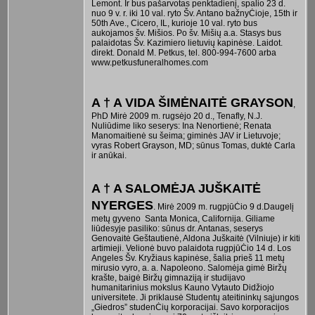
Lemont. Ir bus pašarvotas penktadienį, spalio 23 d.
nuo 9 v. r. iki 10 val. ryto Šv. Antano bažnyĊioje, 15th ir
50th Ave., Cicero, IL, kurioje 10 val. ryto bus
aukojamos šv. Mišios. Po šv. Mišių a.a. Stasys bus
palaidotas Šv. Kazimiero lietuvių kapinėse. Laidot.
direkt. Donald M. Petkus, tel. 800-994-7600 arba
www.petkusfuneralhomes.com
A † A VIDA ŠIMĖNAITĖ GRAYSON
,
PhD Mirė 2009 m. rugsėjo 20 d., Tenafly, N.J.
Nuliūdime liko seserys: Ina Nenortienė; Renata
Manomaitienė su šeima; giminės JAV ir Lietuvoje;
vyras Robert Grayson, MD; sūnus Tomas, duktė Carla
ir anūkai.
A † A SALOMĖJA JUŠKAITĖ
NYERGES
. Mirė 2009 m. rugpjūĊio 9 d.Daugelį
metų gyveno Santa Monica, Californija. Giliame
liūdesyje pasiliko: sūnus dr. Antanas, seserys
Genovaitė Geštautienė, Aldona Juškaitė (Vilniuje) ir kiti
artimieji. Velionė buvo palaidota rugpjūĊio 14 d. Los
Angeles Šv. Kryžiaus kapinėse, šalia prieš 11 metų
mirusio vyro, a. a. Napoleono. Salomėja gimė Biržų
krašte, baigė Biržų gimnaziją ir studijavo
humanitarinius mokslus Kauno Vytauto Didžiojo
universitete. Ji priklausė Studentų ateitininkų sąjungos
„Giedros” studenĊių korporacijai. Savo korporacijos