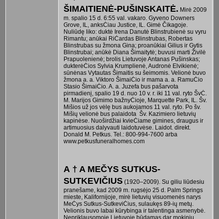
ŠIMAITIENĖ-PUŠINSKAITĖ.
Mirė 2009
m. spalio 15 d. 6:55 val. vakaro. Gyveno Downers
Grove, IL, anksĊiau Justice, IL. Gimė Čikagoje.
Nuliūdę liko: duktė Irena Danutė Blinstrubienė su vyru
Rimantu; anūkai RiĊardas Blinstrubas, Robertas
Blinstrubas su žmona Gina; proanūkiai Gilius ir Gytis
Blinstrubai; anūkė Diana Šimaitytė; buvusi marti Živilė
Prapuolenienė; brolis Lietuvoje Antanas Pušinskas;
dukterėĊios Sylvia Krumplienė, Audronė Elvikienė;
sūnėnas Vytautas Šimaitis su šeimomis. Velionė buvo
žmona a. a. Viktoro ŠimaiĊio ir mama a. a. RamuĊio
Stasio ŠimaiĊio. A. a. Juzefa bus pašarvota
pirmadienį, spalio 19 d. nuo 10 v. r. iki 11 val. ryto ŠvĊ.
M. Marijos Gimimo bažnyĊioje, Marquette Park, IL. Šv.
Mišios už jos vėlę bus aukojamos 11 val. ryto. Po šv.
Mišių velionė bus palaidota Šv. Kazimiero lietuvių
kapinėse. Nuoširdžiai kvieĊiame gimines, draugus ir
artimuosius dalyvauti laidotuvėse. Laidot. direkt.
Donald M. Petkus. Tel.: 800-994-7600 arba
www.petkusfuneralhomes.com
A † A MEČYS SUTKUS-
SUTKEVIČIUS
(1920–2009). Su giliu liūdesiu
pranešame, kad 2009 m. rugsėjo 25 d. Palm Springs
mieste, Kalifornijoje, mirė lietuvių visuomenės narys
MeĊys Sutkus-SutkeviĊius, sulaukęs 89-ių metų.
Velionis buvo labai kūrybinga ir talentinga asmenybė.
Nepriklausomoje Lietuvoje būdamas dar mokiniu,