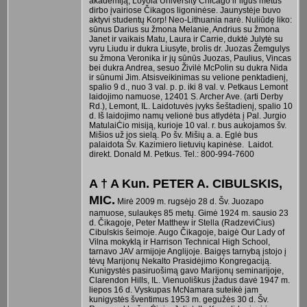
akademiją, Loyola University Chicago ir ilgus metus
dirbo įvairiose Čikagos ligoninėse. Jaunystėje buvo
aktyvi studentų Korp! Neo-Lithuania narė. Nuliūdę liko:
sūnus Darius su žmona Melanie, Andrius su žmona
Janet ir vaikais Matu, Laura ir Carrie, duktė Julytė su
vyru Liudu ir dukra Liusyte, brolis dr. Juozas Žemgulys
su žmona Veronika ir jų sūnūs Juozas, Paulius, Vincas
bei dukra Andrea, sesuo Živilė McPolin su dukra Nida
ir sūnumi Jim. Atsisveikinimas su velione penktadienį,
spalio 9 d., nuo 3 val. p. p. iki 8 val. v. Petkaus Lemont
laidojimo namuose, 12401 S. Archer Ave. (arti Derby
Rd.), Lemont, IL. Laidotuvės įvyks šeštadienį, spalio 10
d. Iš laidojimo namų velionė bus atlydėta į Pal. Jurgio
MatulaiĊio misiją, kurioje 10 val. r. bus aukojamos šv.
Mišios už jos sielą. Po šv. Mišių a. a. Eglė bus
palaidota Šv. Kazimiero lietuvių kapinėse. Laidot.
direkt. Donald M. Petkus. Tel.: 800-994-7600
A † A Kun. PETER A. CIBULSKIS,
MIC.
Mirė 2009 m. rugsėjo 28 d. Šv. Juozapo
namuose, sulaukęs 85 metų. Gimė 1924 m. sausio 23
d. Čikagoje, Peter Matthew ir Stella (RadzeviĊius)
Cibulskis šeimoje. Augo Čikagoje, baigė Our Lady of
Vilna mokyklą ir Harrison Technical High School,
tarnavo JAV armijoje Anglijoje. Baigęs tarnybą įstojo į
tėvų Marijonų Nekalto Prasidėjimo Kongregaciją.
Kunigystės pasiruošimą gavo Marijonų seminarijoje,
Clarendon Hills, IL. Vienuoliškus įžadus davė 1947 m.
liepos 16 d. Vyskupas McNamara suteikė jam
kunigystės šventimus 1953 m. gegužės 30 d. Šv.