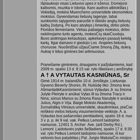
išplaukiojo visas Lietuvos upes ir ežerus. Domėjosi
kalbomis, muzika ir istorija. Karo audros atblokštas į
Vokietiją, mokėsi Muencheno universitete ekonomikos
mokslus. Gyvendamas lietuvių lageryje, labai
sunkiomis sąlygomis paruošė ir išleido anglų-lietuvių
kalbų žodyną. Po karo atvykęs į Ameriką, dirbo pilotu
Floridos fermeriams. Vėliau pabaigęs mokslus, dirbo
nekilnojamo turto agentu, mokesĊių skaiĊiuotoju.
Buvo aistringas keliautojas, apkeliavęs pasaulį keletą
kartų. Ilgai dainavo ir giedojo Los Angeles lietuvių
choruose. Nuoširdžiai užjauĊiame žmoną Zitą, dukrą
Auksę ir kitus gimines bei artimuosius.
Pranešame giminėms, draugams ir pažįstamiems, kad
2009 m. spalio 13 d. 9:15 val. ryto iškeliavo į amžinybę
A † A VYTAUTAS KASNIŪNAS, Sr
.
Gimė 1914 m. balandžio 10 d. Joniškyje, Lietuvoje.
Gyveno Beverly Shores, IN. Nuliūdę liko: žmona Ieva
AšmantaitėKasniūnienė; sūnus Vytautas Jr. su žmona
Julyte Pleiryte ir anūkai Vytas III su žmona Tracy ir
Nina; sūnus Marius su žmona Rasa Narutyte ir anūkai
Julius, Algis ir Vija. Baigė Mokslo Akademiją,
žurnalistiką Vilniaus universitete, skautininkas, plaĊiai
reiškėsi vietos lietuvių visuomeninėje veikloje. A. a.
Vytautas bus pašarvotas penktadienį, spalio 16 d. nuo
3 v. p. p. iki 9 val. vak. Petkus Lemont laidojimo
namuose, 12401 S. Archer Ave. (arti Derby Rd.),
Lemont. Laidotuvės įvyks šeštadienį, spalio 17 d. 9:30
val. ryto Petkus Lemont laidojimo namuose, iš kur
velionis bus palydėtas į Pal. Jurgio MatulaiĊio misijos