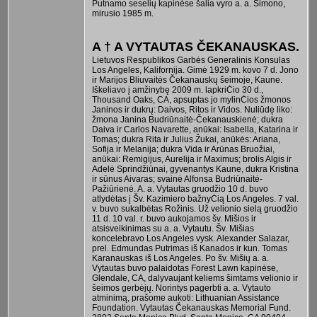
Putnamo seselių kapinėse šalia vyro a. a. Simono,
mirusio 1985 m.
A † A VYTAUTAS ČEKANAUSKAS.
Lietuvos Respublikos Garbės Generalinis Konsulas
Los Angeles, Kalifornija. Gimė 1929 m. kovo 7 d. Jono
ir Marijos Bliuvaitės Čekanauskų šeimoje, Kaune.
Iškeliavo į amžinybę 2009 m. lapkriĊio 30 d.,
Thousand Oaks, CA, apsuptas jo mylinĊios žmonos
Janinos ir dukrų: Daivos, Ritos ir Vidos. Nuliūdę liko:
žmona Janina Budriūnaitė-Čekanauskienė; dukra
Daiva ir Carlos Navarette, anūkai: Isabella, Katarina ir
Tomas; dukra Rita ir Julius Žukai, anūkės: Ariana,
Sofija ir Melanija; dukra Vida ir Arūnas Bruožiai,
anūkai: Remigijus, Aurelija ir Maximus; brolis Algis ir
Adelė Sprindžiūnai, gyvenantys Kaune, dukra Kristina
ir sūnus Aivaras; svainė Alfonsa Budriūnaitė-
Pažiūrienė. A. a. Vytautas gruodžio 10 d. buvo
atlydėtas į Šv. Kazimiero bažnyĊią Los Angeles. 7 val.
v. buvo sukalbėtas Rožinis. Už velionio sielą gruodžio
11 d. 10 val. r. buvo aukojamos šv. Mišios ir
atsisveikinimas su a. a. Vytautu. Šv. Mišias
koncelebravo Los Angeles vysk. Alexander Salazar,
prel. Edmundas Putrimas iš Kanados ir kun. Tomas
Karanauskas iš Los Angeles. Po šv. Mišių a. a.
Vytautas buvo palaidotas Forest Lawn kapinėse,
Glendale, CA, dalyvaujant keliems šimtams velionio ir
šeimos gerbėjų. Norintys pagerbti a. a. Vytauto
atminimą, prašome aukoti: Lithuanian Assistance
Foundation. Vytautas Čekanauskas Memorial Fund.